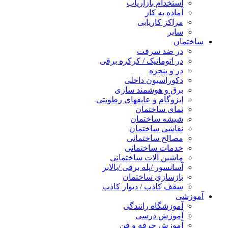
استخدام بازاریاب
آماده به کار
مراکز کاریابی
سایر
ساختمان
در ضد سرقت
در اتوماتیک / کرکره برقی
در و پنجره
دکوراسیون داخلی
برق و هوشمند سازی
ایزوگام و عایقهای رطوبتی
نمای ساختمان
شیشه ساختمان
نقاشی ساختمان
مصالح ساختمانی
خدمات ساختمانی
ماشین آلات ساختمانی
آسانسور /پله برقی /بالابر
بازسازی ساختمان
سقف کاذب / دیوار کاذب
آموزشی
آموزشگاه رانندگی
آموزش درسی
آموزش حرفه و فن