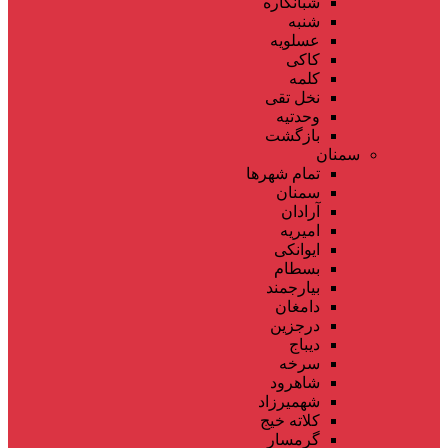
شبانکاره
شنبه
عسلویه
کاکی
کلمه
نخل تقی
وحدتیه
بازگشت
سمنان
تمام شهر‌ها
سمنان
آرادان
امیریه
ایوانکی
بسطام
بیارجمند
دامغان
درجزین
دیباج
سرخه
شاهرود
شهمیرزاد
کلاته خیج
گرمسار