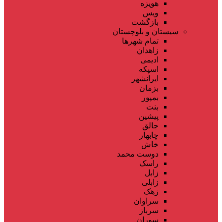
هویزه
ویس
بازگشت
سیستان و بلوچستان
تمام شهر‌ها
زاهدان
ادیمی
اسپکه
ایرانشهر
بزمان
بمپور
بنت
پیشین
جالق
چابهار
خاش
دوست محمد
راسک
زابل
زابلی
زهک
سراوان
سرباز
سوران