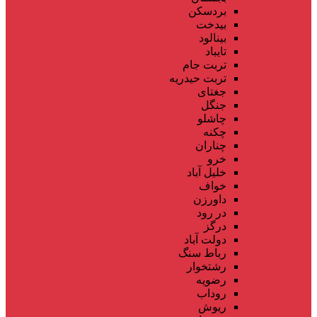
بردسکن
بیدخت
بینالود
تایباد
تربت جام
تربت حیدریه
جغتای
جنگل
چاشلو
چکنه
چناران
خرو
خلیل آباد
خواف
داورزن
در رود
درگز
دولت آباد
رباط سنگ
رشتخوار
رضویه
روداب
ریوش