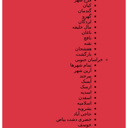
کیان
گندمان
گهرو
لردگان
مال خلیفه
ناغان
نافچ
نقنه
هفشجان
بازگشت
خراسان جنوبی
تمام شهر‌ها
آرین شهر
بیرجند
آیسک
ارسک
اسدیه
اسفدن
اسلامیه
بشرویه
حاجی آباد
خضری دشت بیاض
خوسف