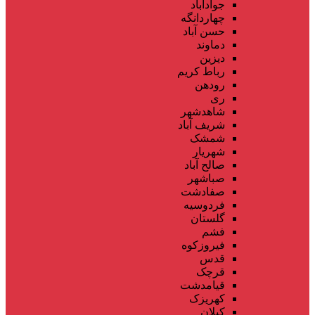
جوادآباد
چهاردانگه
حسن آباد
دماوند
دیزین
رباط کریم
رودهن
ری
شاهدشهر
شریف آباد
شمشک
شهریار
صالح آباد
صباشهر
صفادشت
فردوسیه
گلستان
فشم
فیروزکوه
قدس
قرچک
قیامدشت
کهریزک
کیلان