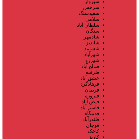
سبزوار
سرخس
سفیدسنگ
سلامی
سلطان آباد
سنگان
شادمهر
شاندیز
ششتمد
شهرآباد
شهرزو
صالح آباد
طرقبه
عشق آباد
فرهادگرد
فریمان
فیروزه
فیض آباد
قاسم آباد
قدمگاه
قلندرآباد
قوچان
کاخک
کاریز