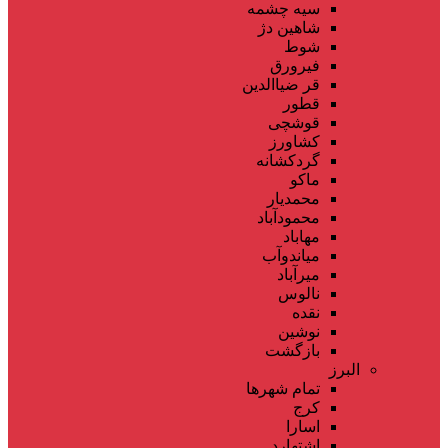
سیه چشمه
شاهین دژ
شوط
فیرورق
قر ضیاالدین
قطور
قوشچی
کشاورز
گردکشانه
ماکو
محمدیار
محمودآباد
مهاباد
میاندوآب
میرآباد
نالوس
نقده
نوشین
بازگشت
البرز
تمام شهر‌ها
کرج
اسارا
اشتهارد