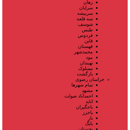
زهان
سرایان
سربیشه
سه قلعه
شوسف
طبس
فردوس
قاین
قهستان
محمدشهر
مود
نهبندان
نیمبلوک
بازگشت
خراسان رضوی
تمام شهر‌ها
مشهد
احمدآباد صولت
انابد
باجگیران
باخرز
بار
بایگ
بجستان