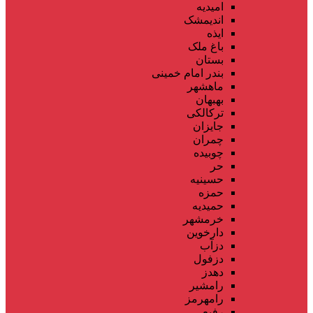
امیدیه
اندیمشک
ایذه
باغ ملک
بستان
بندر امام خمینی
ماهشهر
بهبهان
ترکالکی
جایزان
چمران
چوبیده
حر
حسینیه
حمزه
حمیدیه
خرمشهر
دارخوین
دزآب
دزفول
دهدز
رامشیر
رامهرمز
رفیع