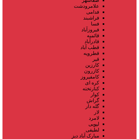
صفاشهر
علامرودشت
فدامی
فراشبند
فسا
فیروزآباد
قائمیه
قادرآباد
قطب آباد
قطرویه
قیر
کارزین
کازرون
کامفیروز
کره ای
کنارتخته
کوار
گراش
گله دار
لار
لامرد
لپویی
لطیفی
مبارک آباد دیز