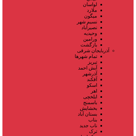
لواسان
ملارد
میگون
نسیم شهر
نصیرآباد
وحیدیه
ورامین
بازگشت
آذربایجان شرقی
تمام شهر‌ها
تبریز
آبش احمد
آذرشهر
آقکند
اسکو
اهر
ایلخچی
باسمنج
بخشایش
بستان آباد
بناب
ناب جدید
ترک