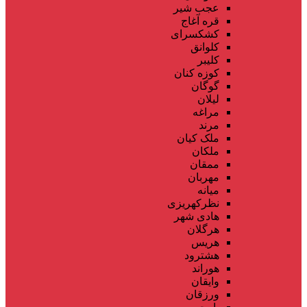
عجب شیر
قره آغاج
کشکسرای
کلوانق
کلیبر
کوزه کنان
گوگان
لیلان
مراغه
مرند
ملک کیان
ملکان
ممقان
مهربان
میانه
نظرکهریزی
هادی شهر
هرگلان
هریس
هشترود
هوراند
وایقان
ورزقان