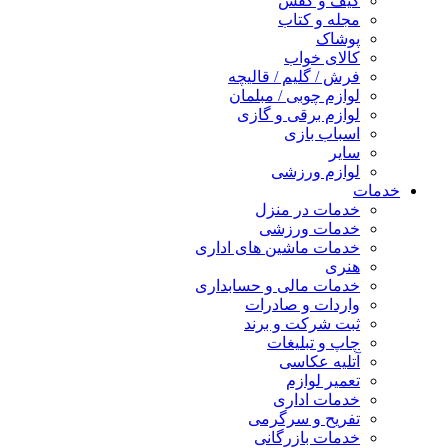
کیف و کفش
مجله و کتاب
پوشاک
کالای خواب
فرش / گلیم / قالیچه
لوازم چوبی / مبلمان
لوازم برقی و گازی
اسباب بازی
سایر
لوازم ورزشی
خدمات
خدمات در منزل
خدمات ورزشی
خدمات ماشین های اداری
هنری
خدمات مالی و حسابداری
واردات و صادرات
ثبت شرکت و برند
چاپ و تبلیغات
آتلیه عکاسی
تعمیر لوازم
خدمات اداری
تفریح و سرگرمی
خدمات بازرگانی