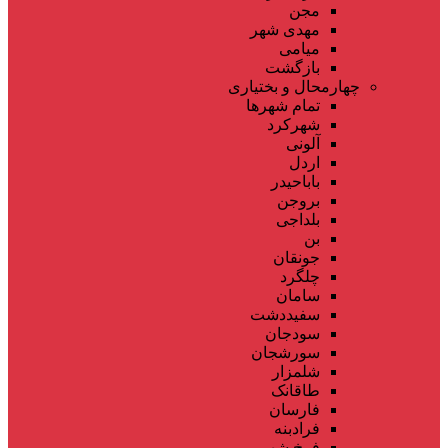
مجن
مهدی شهر
میامی
بازگشت
چهارمحال و بختیاری
تمام شهر‌ها
شهرکرد
آلونی
اردل
باباحیدر
بروجن
بلداجی
بن
جونقان
چلگرد
سامان
سفیددشت
سودجان
سورشجان
شلمزار
طاقانک
فارسان
فرادبنه
فرخ شهر