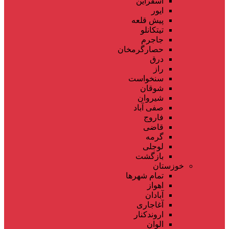
اسفراین
ایور
پیش قلعه
تیتکانلو
جاجرم
حصارگرمخان
درق
راز
سنخواست
شوقان
شیروان
صفی آباد
فاروج
قاضی
گرمه
لوجلی
بازگشت
خوزستان
تمام شهر‌ها
اهواز
آبادان
آغاجاری
اروندکنار
الوان