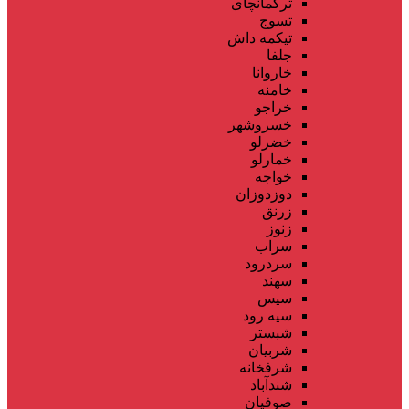
ترکمانچای
تسوج
تیکمه داش
جلفا
خاروانا
خامنه
خراجو
خسروشهر
خضرلو
خمارلو
خواجه
دوزدوزان
زرنق
زنوز
سراب
سردرود
سهند
سیس
سیه رود
شبستر
شربیان
شرفخانه
شندآباد
صوفیان