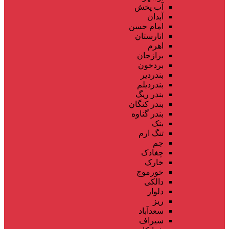
آب پخش
آبدان
امام حسن
انارستان
اهرم
برازجان
بردخون
بندردیر
بندردیلم
بندر ریگ
بندر کنگان
بندر گناوه
بنک
تنگ ارم
جم
چغادک
خارک
خورموج
دالکی
دلوار
ریز
سعدآباد
سیراف