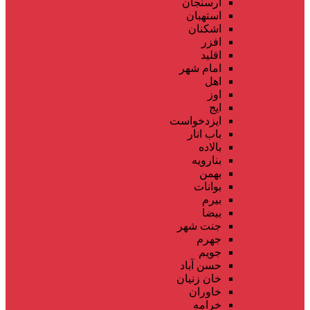
ارسنجان
استهبان
اشکنان
افزر
اقلید
امام شهر
اهل
اوز
ایج
ایزدخواست
باب انار
بالاده
بنارویه
بهمن
بوانات
بیرم
بیضا
جنت شهر
جهرم
جویم
حسن آباد
خان زنیان
خاوران
خرامه