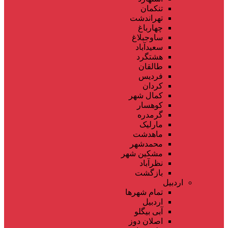
تنکمان
تهراندشت
چهارباغ
ساوجبلاغ
سعیدآباد
هشتگرد
طالقان
فردیس
کردان
کمال شهر
کوهسار
گرمدره
مارلیک
ماهدشت
محمدشهر
مشکین شهر
نظرآباد
بازگشت
اردبیل
تمام شهر‌ها
اردبیل
آبی بیگلو
اصلان دوز