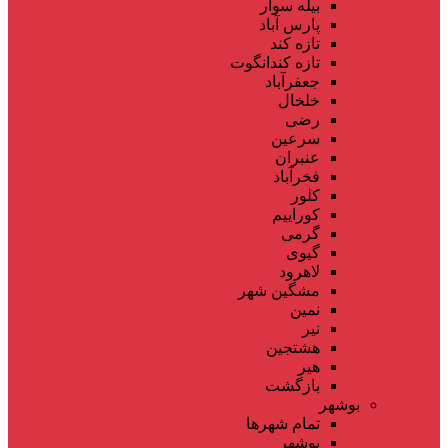
بیله سوار
پارس آباد
تازه کند
تازه کندانگوت
جعفرآباد
خلخال
رضی
سرعین
عنبران
فخرآباد
کلور
کوراییم
گرمی
گیوی
لاهرود
مشگین شهر
نمین
نیر
هشتجین
هیر
بازگشت
بوشهر
تمام شهر‌ها
بوشهر