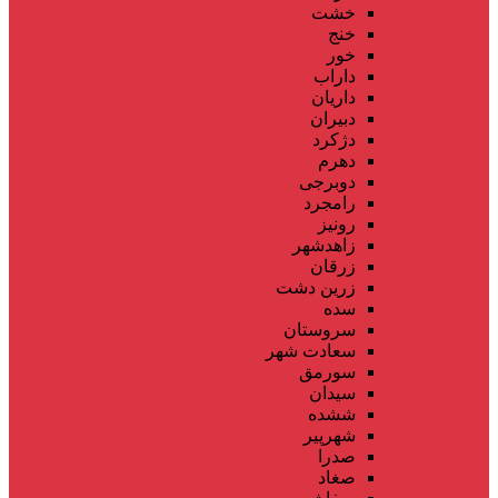
خشت
خنج
خور
داراب
داریان
دبیران
دژکرد
دهرم
دوبرجی
رامجرد
رونیز
زاهدشهر
زرقان
زرین دشت
سده
سروستان
سعادت شهر
سورمق
سیدان
ششده
شهرپیر
صدرا
صغاد