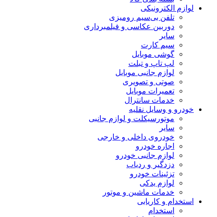
لوازم الکترونیکی
تلفن بی‌سیم رومیزی
دوربین عکاسی و فیلمبرداری
سایر
سیم کارت
گوشی موبایل
لپ تاپ و تبلت
لوازم جانبی موبایل
صوتی و تصویری
تعمیرات موبایل
خدمات سانترال
خودرو و وسایل نقلیه
موتورسیکلت و لوازم جانبی
سایر
خودروی داخلی و خارجی
اجاره خودرو
لوازم جانبی خودرو
دزدگیر و ردیاب
تزئینات خودرو
لوازم یدکی
خدمات ماشین و موتور
استخدام و کاریابی
استخدام