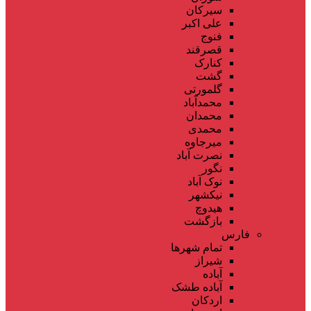
سیرکان
علی اکبر
فنوج
قصرقند
کنارک
گشت
گلمورتی
محمدآباد
محمدان
محمدی
میرجاوه
نصرت آباد
نگور
نوک آباد
نیکشهر
هیدوچ
بازگشت
فارس
تمام شهر‌ها
شیراز
آباده
آباده طشک
اردکان