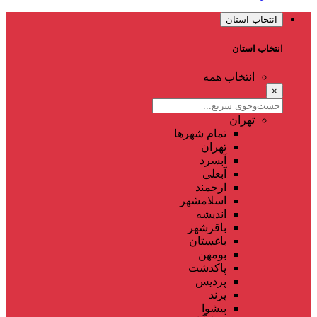
انتخاب استان
انتخاب استان
انتخاب همه
×
تهران
تمام شهر‌ها
تهران
آبسرد
آبعلی
ارجمند
اسلامشهر
اندیشه
باقرشهر
باغستان
بومهن
پاکدشت
پردیس
پرند
پیشوا