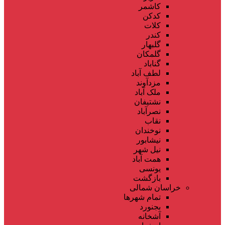
کاشمر
کدکن
کلات
کندر
گلبهار
گلمکان
گناباد
لطف آباد
مزدآوند
ملک آباد
نشتیفان
نصرآباد
نقاب
نوخندان
نیشابور
نیل شهر
همت آباد
یونسی
بازگشت
خراسان شمالی
تمام شهر‌ها
بجنورد
آشخانه