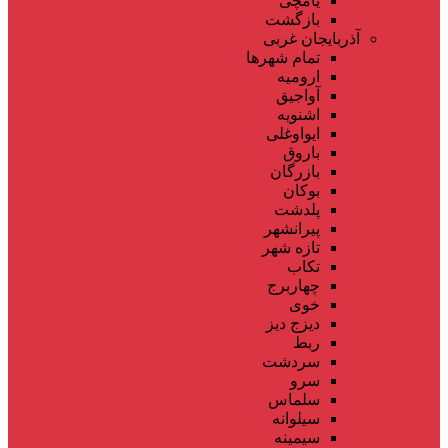
یامچی
بازگشت
آذربایجان غربی
تمام شهر‌ها
ارومیه
آواجیق
اشنویه
ایواوغلی
باروق
بازرگان
بوکان
پلدشت
پیرانشهر
تازه شهر
تکاب
چهاربرج
خوی
دیزج دیز
ربط
سردشت
سرو
سلماس
سیلوانه
سیمینه