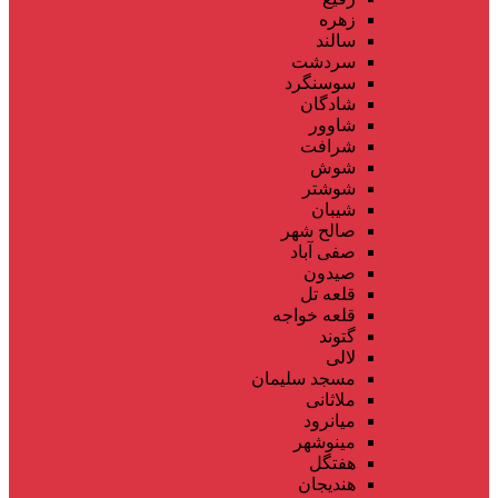
زهره
سالند
سردشت
سوسنگرد
شادگان
شاوور
شرافت
شوش
شوشتر
شیبان
صالح شهر
صفی آباد
صیدون
قلعه تل
قلعه خواجه
گتوند
لالی
مسجد سلیمان
ملاثانی
میانرود
مینوشهر
هفتگل
هندیجان