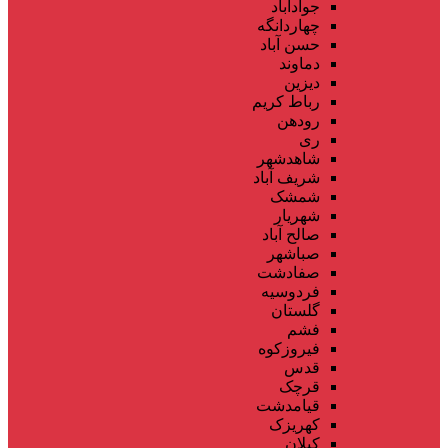
جوادآباد
چهاردانگه
حسن آباد
دماوند
دیزین
رباط کریم
رودهن
ری
شاهدشهر
شریف آباد
شمشک
شهریار
صالح آباد
صباشهر
صفادشت
فردوسیه
گلستان
فشم
فیروزکوه
قدس
قرچک
قیامدشت
کهریزک
کیلان