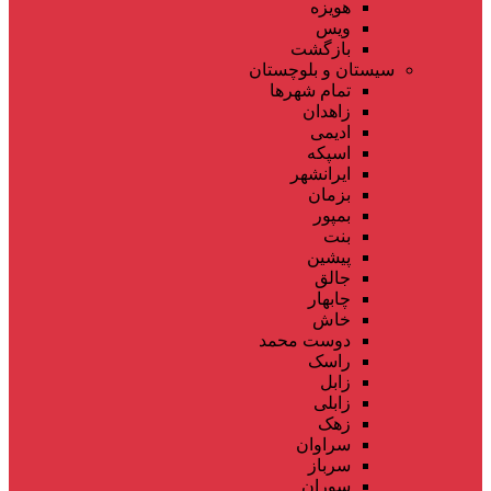
هویزه
ویس
بازگشت
سیستان و بلوچستان
تمام شهر‌ها
زاهدان
ادیمی
اسپکه
ایرانشهر
بزمان
بمپور
بنت
پیشین
جالق
چابهار
خاش
دوست محمد
راسک
زابل
زابلی
زهک
سراوان
سرباز
سوران