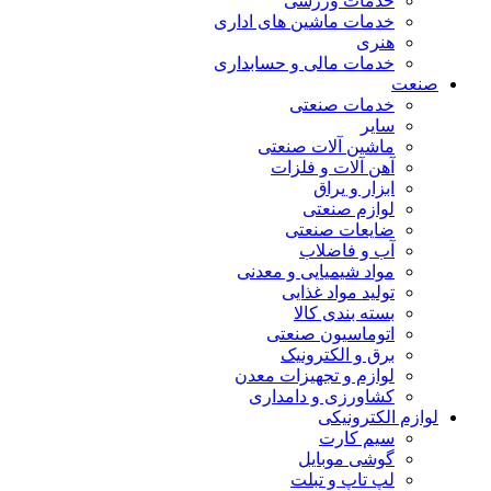
خدمات ورزشی
خدمات ماشین های اداری
هنری
خدمات مالی و حسابداری
صنعت
خدمات صنعتی
سایر
ماشین آلات صنعتی
آهن آلات و فلزات
ابزار و یراق
لوازم صنعتی
ضایعات صنعتی
آب و فاضلاب
مواد شیمیایی و معدنی
تولید مواد غذایی
بسته بندی کالا
اتوماسیون صنعتی
برق و الکترونیک
لوازم و تجهیزات معدن
کشاورزی و دامداری
لوازم الکترونیکی
سیم کارت
گوشی موبایل
لپ تاپ و تبلت