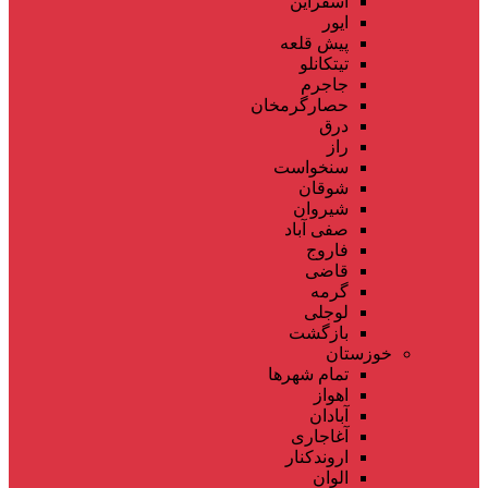
اسفراین
ایور
پیش قلعه
تیتکانلو
جاجرم
حصارگرمخان
درق
راز
سنخواست
شوقان
شیروان
صفی آباد
فاروج
قاضی
گرمه
لوجلی
بازگشت
خوزستان
تمام شهر‌ها
اهواز
آبادان
آغاجاری
اروندکنار
الوان