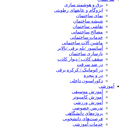
برق و هوشمند سازی
ایزوگام و عایقهای رطوبتی
نمای ساختمان
شیشه ساختمان
نقاشی ساختمان
مصالح ساختمانی
خدمات ساختمانی
ماشین آلات ساختمانی
آسانسور /پله برقی /بالابر
بازسازی ساختمان
سقف کاذب / دیوار کاذب
در ضد سرقت
در اتوماتیک / کرکره برقی
در و پنجره
دکوراسیون داخلی
آموزشی
آموزش موسیقی
آموزش کامپیوتر
آموزش ورزشی
تدریس خصوصی
پروژه‌های دانشگاهی
فرصت‌های دانشجویی
خدمات آموزشی