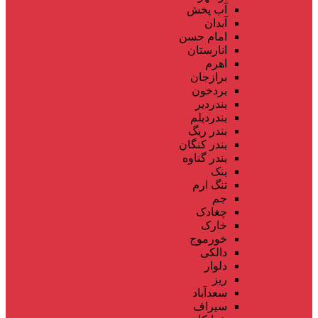
آب پخش
آبدان
امام حسن
انارستان
اهرم
برازجان
بردخون
بندردیر
بندردیلم
بندر ریگ
بندر کنگان
بندر گناوه
بنک
تنگ ارم
جم
چغادک
خارک
خورموج
دالکی
دلوار
ریز
سعدآباد
سیراف