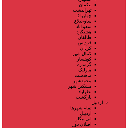
تنکمان
تهراندشت
چهارباغ
ساوجبلاغ
سعیدآباد
هشتگرد
طالقان
فردیس
کردان
کمال شهر
کوهسار
گرمدره
مارلیک
ماهدشت
محمدشهر
مشکین شهر
نظرآباد
بازگشت
اردبیل
تمام شهر‌ها
اردبیل
آبی بیگلو
اصلان دوز