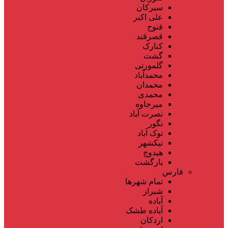
سیرکان
علی اکبر
فنوج
قصرقند
کنارک
گشت
گلمورتی
محمدآباد
محمدان
محمدی
میرجاوه
نصرت آباد
نگور
نوک آباد
نیکشهر
هیدوچ
بازگشت
فارس
تمام شهر‌ها
شیراز
آباده
آباده طشک
اردکان