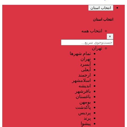
انتخاب استان
انتخاب استان
انتخاب همه
×
تهران
تمام شهر‌ها
تهران
آبسرد
آبعلی
ارجمند
اسلامشهر
اندیشه
باقرشهر
باغستان
بومهن
پاکدشت
پردیس
پرند
پیشوا