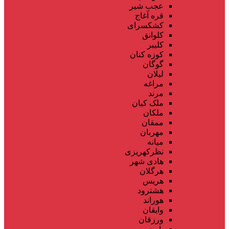
عجب شیر
قره آغاج
کشکسرای
کلوانق
کلیبر
کوزه کنان
گوگان
لیلان
مراغه
مرند
ملک کیان
ملکان
ممقان
مهربان
میانه
نظرکهریزی
هادی شهر
هرگلان
هریس
هشترود
هوراند
وایقان
ورزقان