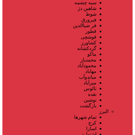
سیه چشمه
شاهین دژ
شوط
فیرورق
قر ضیاالدین
قطور
قوشچی
کشاورز
گردکشانه
ماکو
محمدیار
محمودآباد
مهاباد
میاندوآب
میرآباد
نالوس
نقده
نوشین
بازگشت
البرز
تمام شهر‌ها
کرج
اسارا
اشتهارد