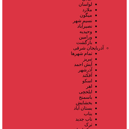
لواسان
ملارد
میگون
نسیم شهر
نصیرآباد
وحیدیه
ورامین
بازگشت
آذربایجان شرقی
تمام شهر‌ها
تبریز
آبش احمد
آذرشهر
آقکند
اسکو
اهر
ایلخچی
باسمنج
بخشایش
بستان آباد
بناب
ناب جدید
ترک