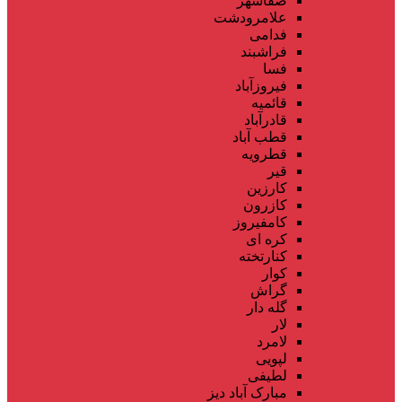
صفاشهر
علامرودشت
فدامی
فراشبند
فسا
فیروزآباد
قائمیه
قادرآباد
قطب آباد
قطرویه
قیر
کارزین
کازرون
کامفیروز
کره ای
کنارتخته
کوار
گراش
گله دار
لار
لامرد
لپویی
لطیفی
مبارک آباد دیز