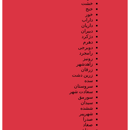
خشت
خنج
خور
داراب
داریان
دبیران
دژکرد
دهرم
دوبرجی
رامجرد
رونیز
زاهدشهر
زرقان
زرین دشت
سده
سروستان
سعادت شهر
سورمق
سیدان
ششده
شهرپیر
صدرا
صغاد