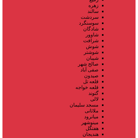
زهره
سالند
سردشت
سوسنگرد
شادگان
شاوور
شرافت
شوش
شوشتر
شیبان
صالح شهر
صفی آباد
صیدون
قلعه تل
قلعه خواجه
گتوند
لالی
مسجد سلیمان
ملاثانی
میانرود
مینوشهر
هفتگل
هندیجان