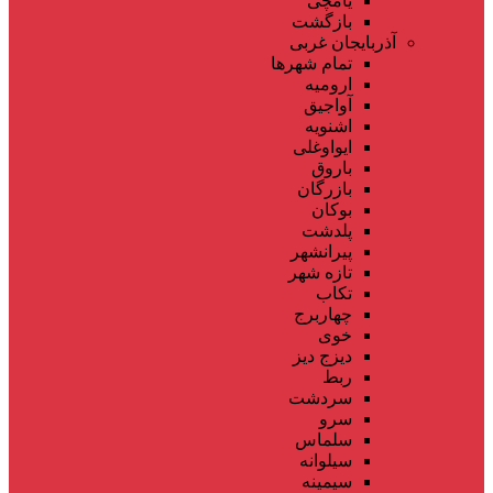
یامچی
بازگشت
آذربایجان غربی
تمام شهر‌ها
ارومیه
آواجیق
اشنویه
ایواوغلی
باروق
بازرگان
بوکان
پلدشت
پیرانشهر
تازه شهر
تکاب
چهاربرج
خوی
دیزج دیز
ربط
سردشت
سرو
سلماس
سیلوانه
سیمینه