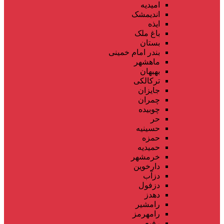
امیدیه
اندیمشک
ایذه
باغ ملک
بستان
بندر امام خمینی
ماهشهر
بهبهان
ترکالکی
جایزان
چمران
چوبیده
حر
حسینیه
حمزه
حمیدیه
خرمشهر
دارخوین
دزآب
دزفول
دهدز
رامشیر
رامهرمز
رفیع