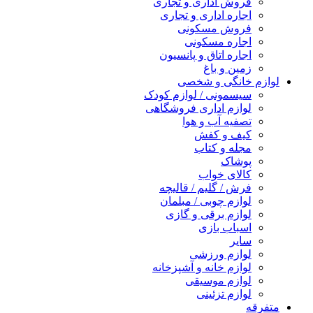
فروش اداری و تجاری
اجاره اداری و تجاری
فروش مسکونی
اجاره مسکونی
اجاره اتاق و پانسیون
زمین و باغ
لوازم خانگی و شخصی
سیسمونی / لوازم کودک
لوازم اداری فروشگاهی
تصفیه آب و هوا
کیف و کفش
مجله و کتاب
پوشاک
کالای خواب
فرش / گلیم / قالیچه
لوازم چوبی / مبلمان
لوازم برقی و گازی
اسباب بازی
سایر
لوازم ورزشی
لوازم خانه و آشپزخانه
لوازم موسیقی
لوازم تزئینی
متفرقه