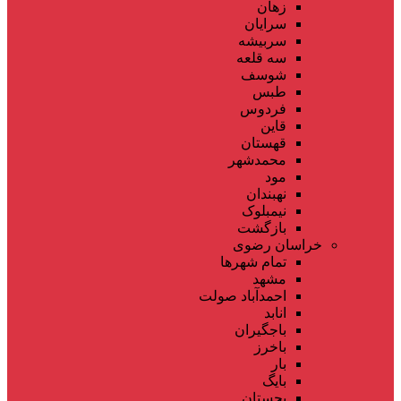
زهان
سرایان
سربیشه
سه قلعه
شوسف
طبس
فردوس
قاین
قهستان
محمدشهر
مود
نهبندان
نیمبلوک
بازگشت
خراسان رضوی
تمام شهر‌ها
مشهد
احمدآباد صولت
انابد
باجگیران
باخرز
بار
بایگ
بجستان