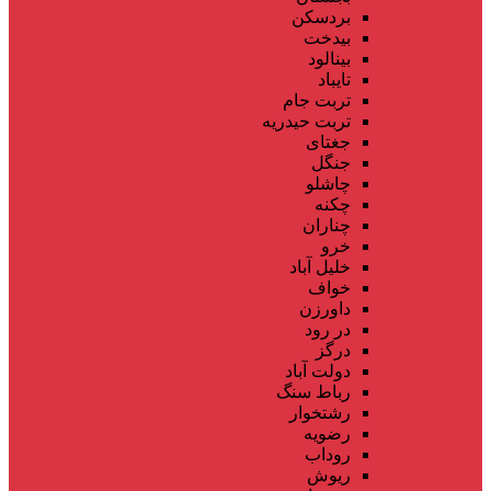
بردسکن
بیدخت
بینالود
تایباد
تربت جام
تربت حیدریه
جغتای
جنگل
چاشلو
چکنه
چناران
خرو
خلیل آباد
خواف
داورزن
در رود
درگز
دولت آباد
رباط سنگ
رشتخوار
رضویه
روداب
ریوش