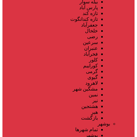
بیله سوار
پارس آباد
تازه کند
تازه کندانگوت
جعفرآباد
خلخال
رضی
سرعین
عنبران
فخرآباد
کلور
کوراییم
گرمی
گیوی
لاهرود
مشگین شهر
نمین
نیر
هشتجین
هیر
بازگشت
بوشهر
تمام شهر‌ها
بوشهر