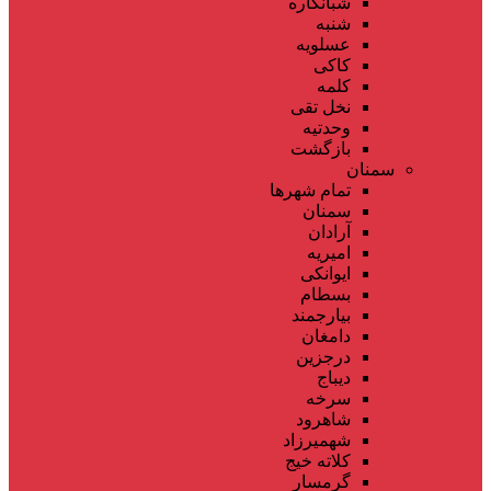
شبانکاره
شنبه
عسلویه
کاکی
کلمه
نخل تقی
وحدتیه
بازگشت
سمنان
تمام شهر‌ها
سمنان
آرادان
امیریه
ایوانکی
بسطام
بیارجمند
دامغان
درجزین
دیباج
سرخه
شاهرود
شهمیرزاد
کلاته خیج
گرمسار