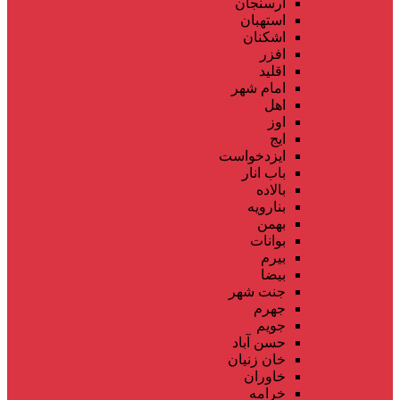
ارسنجان
استهبان
اشکنان
افزر
اقلید
امام شهر
اهل
اوز
ایج
ایزدخواست
باب انار
بالاده
بنارویه
بهمن
بوانات
بیرم
بیضا
جنت شهر
جهرم
جویم
حسن آباد
خان زنیان
خاوران
خرامه