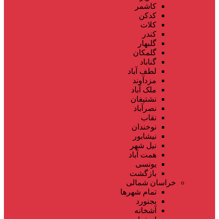
کاشمر
کدکن
کلات
کندر
گلبهار
گلمکان
گناباد
لطف آباد
مزدآوند
ملک آباد
نشتیفان
نصرآباد
نقاب
نوخندان
نیشابور
نیل شهر
همت آباد
یونسی
بازگشت
خراسان شمالی
تمام شهر‌ها
بجنورد
آشخانه