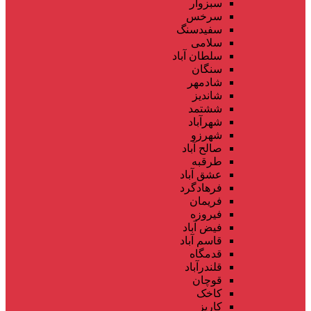
سبزوار
سرخس
سفیدسنگ
سلامی
سلطان آباد
سنگان
شادمهر
شاندیز
ششتمد
شهرآباد
شهرزو
صالح آباد
طرقبه
عشق آباد
فرهادگرد
فریمان
فیروزه
فیض آباد
قاسم آباد
قدمگاه
قلندرآباد
قوچان
کاخک
کاریز