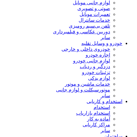
لوازم جانبی موبایل
صوتی و تصویری
تعمیرات موبایل
خدمات سانترال
تلفن بی‌سیم رومیزی
دوربین عکاسی و فیلمبرداری
سایر
خودرو و وسایل نقلیه
خودروی داخلی و خارجی
اجاره خودرو
لوازم جانبی خودرو
دزدگیر و ردیاب
تزئینات خودرو
لوازم یدکی
خدمات ماشین و موتور
موتورسیکلت و لوازم جانبی
سایر
استخدام و کاریابی
استخدام
استخدام بازاریاب
آماده به کار
مراکز کاریابی
سایر
ساختمان