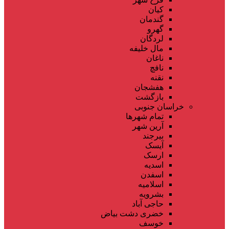
کیان
گندمان
گهرو
لردگان
مال خلیفه
ناغان
نافچ
نقنه
هفشجان
بازگشت
خراسان جنوبی
تمام شهر‌ها
آرین شهر
بیرجند
آیسک
ارسک
اسدیه
اسفدن
اسلامیه
بشرویه
حاجی آباد
خضری دشت بیاض
خوسف