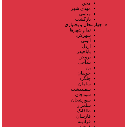
مجن
مهدی شهر
میامی
بازگشت
چهارمحال و بختیاری
تمام شهر‌ها
شهرکرد
آلونی
اردل
باباحیدر
بروجن
بلداجی
بن
جونقان
چلگرد
سامان
سفیددشت
سودجان
سورشجان
شلمزار
طاقانک
فارسان
فرادبنه
فرخ شهر