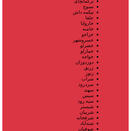
ترکمانچای
تسوج
تیکمه داش
جلفا
خاروانا
خامنه
خراجو
خسروشهر
خضرلو
خمارلو
خواجه
دوزدوزان
زرنق
زنوز
سراب
سردرود
سهند
سیس
سیه رود
شبستر
شربیان
شرفخانه
شندآباد
صوفیان