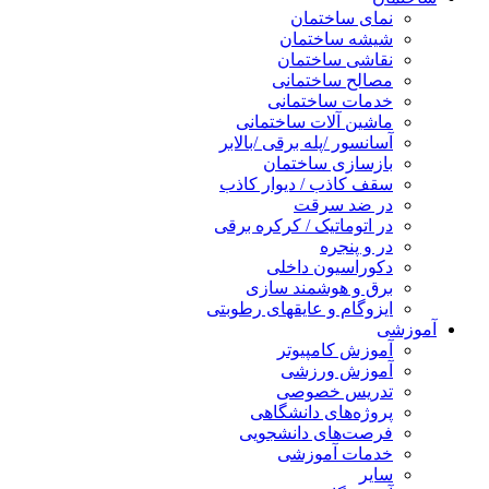
نمای ساختمان
شیشه ساختمان
نقاشی ساختمان
مصالح ساختمانی
خدمات ساختمانی
ماشین آلات ساختمانی
آسانسور /پله برقی /بالابر
بازسازی ساختمان
سقف کاذب / دیوار کاذب
در ضد سرقت
در اتوماتیک / کرکره برقی
در و پنجره
دکوراسیون داخلی
برق و هوشمند سازی
ایزوگام و عایقهای رطوبتی
آموزشی
آموزش کامپیوتر
آموزش ورزشی
تدریس خصوصی
پروژه‌های دانشگاهی
فرصت‌های دانشجویی
خدمات آموزشی
سایر