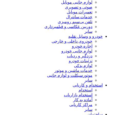
لوازم جانبی موبایل
صوتی و تصویری
تعمیرات موبایل
خدمات سانترال
تلفن بی‌سیم رومیزی
دوربین عکاسی و فیلمبرداری
سایر
خودرو و وسایل نقلیه
خودروی داخلی و خارجی
اجاره خودرو
لوازم جانبی خودرو
دزدگیر و ردیاب
تزئینات خودرو
لوازم یدکی
خدمات ماشین و موتور
موتورسیکلت و لوازم جانبی
سایر
استخدام و کاریابی
استخدام
استخدام بازاریاب
آماده به کار
مراکز کاریابی
سایر
ساختمان