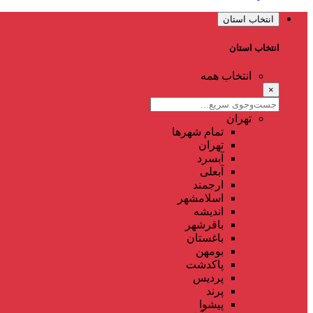
انتخاب استان
انتخاب استان
انتخاب همه
×
تهران
تمام شهر‌ها
تهران
آبسرد
آبعلی
ارجمند
اسلامشهر
اندیشه
باقرشهر
باغستان
بومهن
پاکدشت
پردیس
پرند
پیشوا