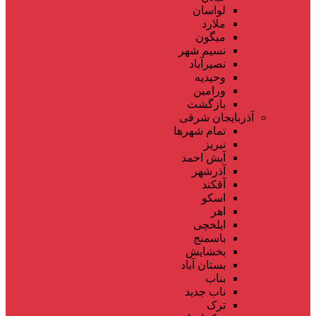
لواسان
ملارد
میگون
نسیم شهر
نصیرآباد
وحیدیه
ورامین
بازگشت
آذربایجان شرقی
تمام شهر‌ها
تبریز
آبش احمد
آذرشهر
آقکند
اسکو
اهر
ایلخچی
باسمنج
بخشایش
بستان آباد
بناب
ناب جدید
ترک