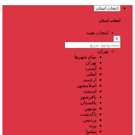
انتخاب استان
انتخاب استان
انتخاب همه
×
تهران
تمام شهر‌ها
تهران
آبسرد
آبعلی
ارجمند
اسلامشهر
اندیشه
باقرشهر
باغستان
بومهن
پاکدشت
پردیس
پرند
پیشوا