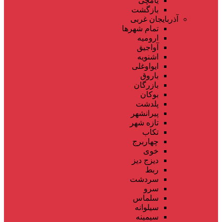
یامچی
بازگشت
آذربایجان غربی
تمام شهر‌ها
ارومیه
آواجیق
اشنویه
ایواوغلی
باروق
بازرگان
بوکان
پلدشت
پیرانشهر
تازه شهر
تکاب
چهاربرج
خوی
دیزج دیز
ربط
سردشت
سرو
سلماس
سیلوانه
سیمینه