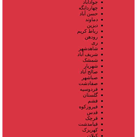
جوادآباد
چهاردانگه
حسن آباد
دماوند
دیزین
رباط کریم
رودهن
ری
شاهدشهر
شریف آباد
شمشک
شهریار
صالح آباد
صباشهر
صفادشت
فردوسیه
گلستان
فشم
فیروزکوه
قدس
قرچک
قیامدشت
کهریزک
کیلان