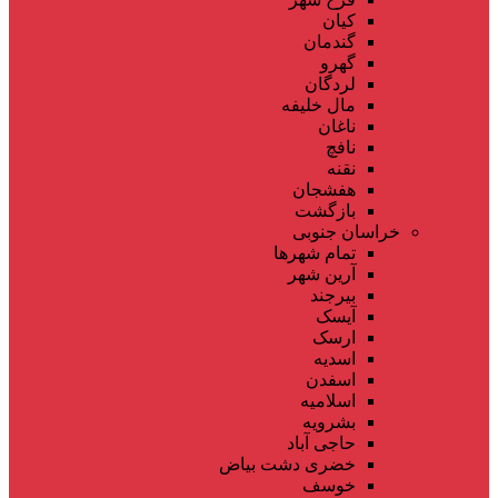
کیان
گندمان
گهرو
لردگان
مال خلیفه
ناغان
نافچ
نقنه
هفشجان
بازگشت
خراسان جنوبی
تمام شهر‌ها
آرین شهر
بیرجند
آیسک
ارسک
اسدیه
اسفدن
اسلامیه
بشرویه
حاجی آباد
خضری دشت بیاض
خوسف