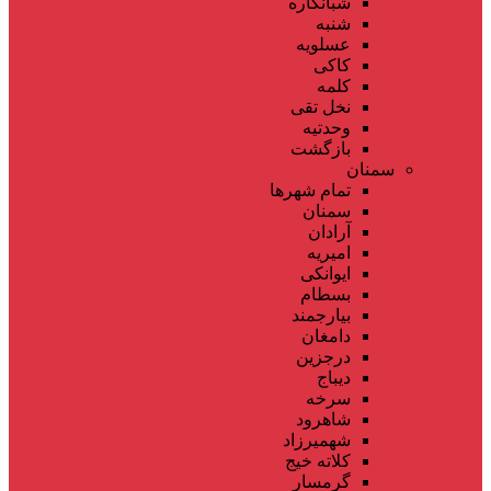
شبانکاره
شنبه
عسلویه
کاکی
کلمه
نخل تقی
وحدتیه
بازگشت
سمنان
تمام شهر‌ها
سمنان
آرادان
امیریه
ایوانکی
بسطام
بیارجمند
دامغان
درجزین
دیباج
سرخه
شاهرود
شهمیرزاد
کلاته خیج
گرمسار