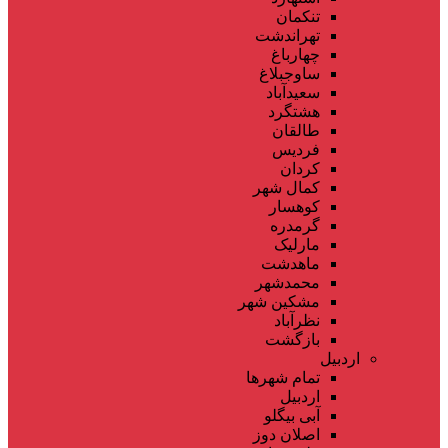
تنکمان
تهراندشت
چهارباغ
ساوجبلاغ
سعیدآباد
هشتگرد
طالقان
فردیس
کردان
کمال شهر
کوهسار
گرمدره
مارلیک
ماهدشت
محمدشهر
مشکین شهر
نظرآباد
بازگشت
اردبیل
تمام شهر‌ها
اردبیل
آبی بیگلو
اصلان دوز