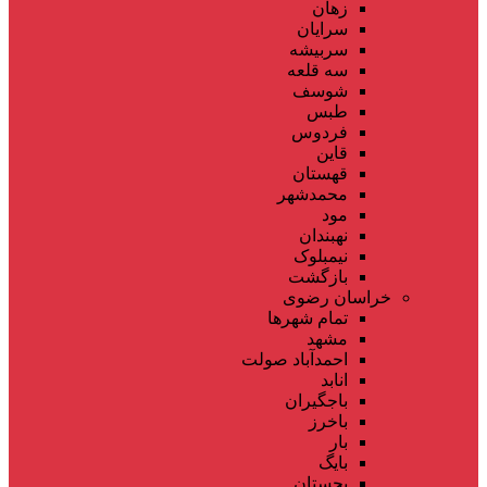
زهان
سرایان
سربیشه
سه قلعه
شوسف
طبس
فردوس
قاین
قهستان
محمدشهر
مود
نهبندان
نیمبلوک
بازگشت
خراسان رضوی
تمام شهر‌ها
مشهد
احمدآباد صولت
انابد
باجگیران
باخرز
بار
بایگ
بجستان