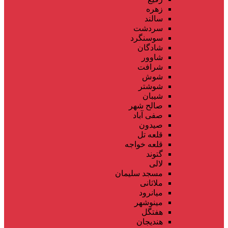
زهره
سالند
سردشت
سوسنگرد
شادگان
شاوور
شرافت
شوش
شوشتر
شیبان
صالح شهر
صفی آباد
صیدون
قلعه تل
قلعه خواجه
گتوند
لالی
مسجد سلیمان
ملاثانی
میانرود
مینوشهر
هفتگل
هندیجان