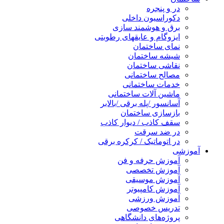
در و پنجره
دکوراسیون داخلی
برق و هوشمند سازی
ایزوگام و عایقهای رطوبتی
نمای ساختمان
شیشه ساختمان
نقاشی ساختمان
مصالح ساختمانی
خدمات ساختمانی
ماشین آلات ساختمانی
آسانسور /پله برقی /بالابر
بازسازی ساختمان
سقف کاذب / دیوار کاذب
در ضد سرقت
در اتوماتیک / کرکره برقی
آموزشی
آموزش حرفه و فن
آموزش تخصصی
آموزش موسیقی
آموزش کامپیوتر
آموزش ورزشی
تدریس خصوصی
پروژه‌های دانشگاهی