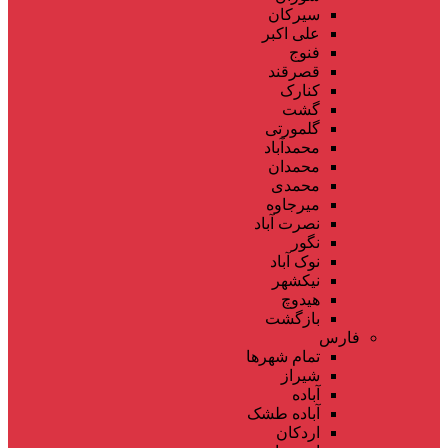
سیرکان
علی اکبر
فنوج
قصرقند
کنارک
گشت
گلمورتی
محمدآباد
محمدان
محمدی
میرجاوه
نصرت آباد
نگور
نوک آباد
نیکشهر
هیدوچ
بازگشت
فارس
تمام شهر‌ها
شیراز
آباده
آباده طشک
اردکان