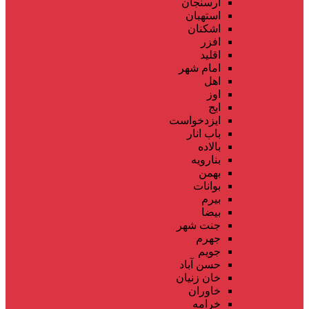
ارسنجان
استهبان
اشکنان
افزر
اقلید
امام شهر
اهل
اوز
ایج
ایزدخواست
باب انار
بالاده
بنارویه
بهمن
بوانات
بیرم
بیضا
جنت شهر
جهرم
جویم
حسن آباد
خان زنیان
خاوران
خرامه