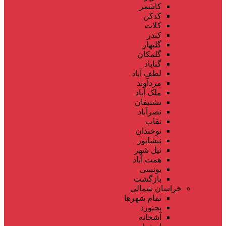
کاشمر
کدکن
کلات
کندر
گلبهار
گلمکان
گناباد
لطف آباد
مزدآوند
ملک آباد
نشتیفان
نصرآباد
نقاب
نوخندان
نیشابور
نیل شهر
همت آباد
یونسی
بازگشت
خراسان شمالی
تمام شهر‌ها
بجنورد
آشخانه