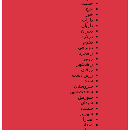
خشت
خنج
خور
داراب
داریان
دبیران
دژکرد
دهرم
دوبرجی
رامجرد
رونیز
زاهدشهر
زرقان
زرین دشت
سده
سروستان
سعادت شهر
سورمق
سیدان
ششده
شهرپیر
صدرا
صغاد