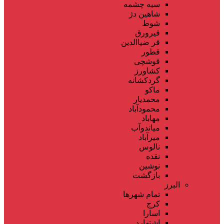
سیه چشمه
شاهین دژ
شوط
فیرورق
قر ضیاالدین
قطور
قوشچی
کشاورز
گردکشانه
ماکو
محمدیار
محمودآباد
مهاباد
میاندوآب
میرآباد
نالوس
نقده
نوشین
بازگشت
البرز
تمام شهر‌ها
کرج
اسارا
اشتهارد