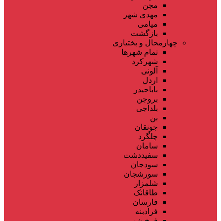
مجن
مهدی شهر
میامی
بازگشت
چهارمحال و بختیاری
تمام شهر‌ها
شهرکرد
آلونی
اردل
باباحیدر
بروجن
بلداجی
بن
جونقان
چلگرد
سامان
سفیددشت
سودجان
سورشجان
شلمزار
طاقانک
فارسان
فرادبنه
فرخ شهر