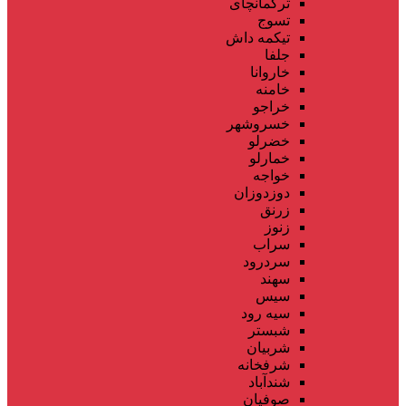
ترکمانچای
تسوج
تیکمه داش
جلفا
خاروانا
خامنه
خراجو
خسروشهر
خضرلو
خمارلو
خواجه
دوزدوزان
زرنق
زنوز
سراب
سردرود
سهند
سیس
سیه رود
شبستر
شربیان
شرفخانه
شندآباد
صوفیان