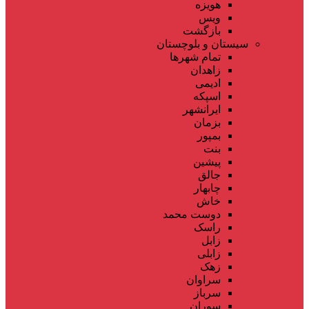
هویزه
ویس
بازگشت
سیستان و بلوچستان
تمام شهر‌ها
زاهدان
ادیمی
اسپکه
ایرانشهر
بزمان
بمپور
بنت
پیشین
جالق
چابهار
خاش
دوست محمد
راسک
زابل
زابلی
زهک
سراوان
سرباز
سوران