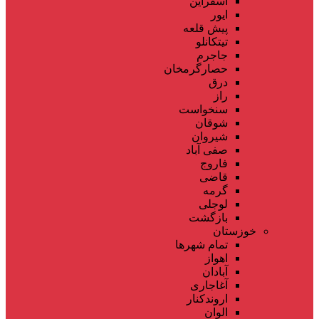
اسفراین
ایور
پیش قلعه
تیتکانلو
جاجرم
حصارگرمخان
درق
راز
سنخواست
شوقان
شیروان
صفی آباد
فاروج
قاضی
گرمه
لوجلی
بازگشت
خوزستان
تمام شهر‌ها
اهواز
آبادان
آغاجاری
اروندکنار
الوان