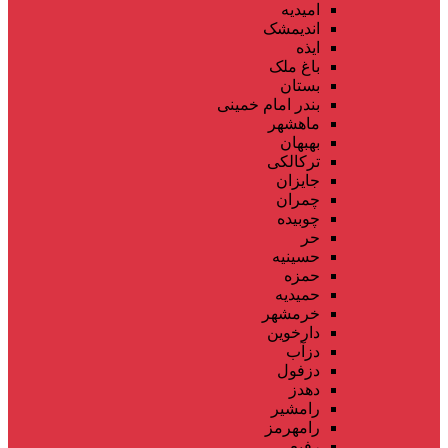
امیدیه
اندیمشک
ایذه
باغ ملک
بستان
بندر امام خمینی
ماهشهر
بهبهان
ترکالکی
جایزان
چمران
چوبیده
حر
حسینیه
حمزه
حمیدیه
خرمشهر
دارخوین
دزآب
دزفول
دهدز
رامشیر
رامهرمز
رفیع