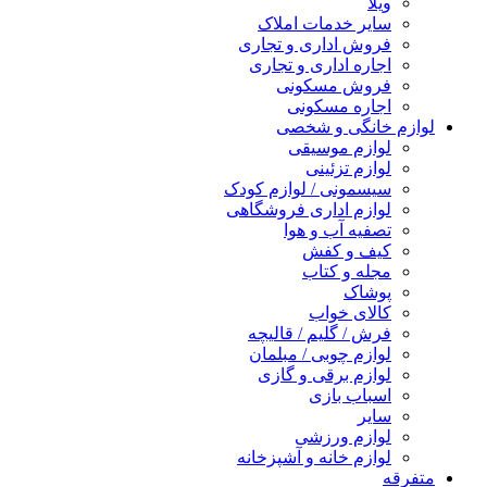
ویلا
سایر خدمات املاک
فروش اداری و تجاری
اجاره اداری و تجاری
فروش مسکونی
اجاره مسکونی
لوازم خانگی و شخصی
لوازم موسیقی
لوازم تزئینی
سیسمونی / لوازم کودک
لوازم اداری فروشگاهی
تصفیه آب و هوا
کیف و کفش
مجله و کتاب
پوشاک
کالای خواب
فرش / گلیم / قالیچه
لوازم چوبی / مبلمان
لوازم برقی و گازی
اسباب بازی
سایر
لوازم ورزشی
لوازم خانه و آشپزخانه
متفرقه