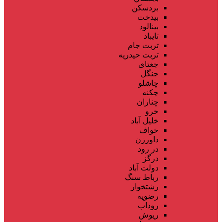
بردسکن
بیدخت
بینالود
تایباد
تربت جام
تربت حیدریه
جغتای
جنگل
چاشلو
چکنه
چناران
خرو
خلیل آباد
خواف
داورزن
در رود
درگز
دولت آباد
رباط سنگ
رشتخوار
رضویه
روداب
ریوش