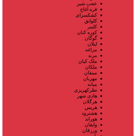
عجب شیر
قره آغاج
کشکسرای
کلوانق
کلیبر
کوزه کنان
گوگان
لیلان
مراغه
مرند
ملک کیان
ملکان
ممقان
مهربان
میانه
نظرکهریزی
هادی شهر
هرگلان
هریس
هشترود
هوراند
وایقان
ورزقان