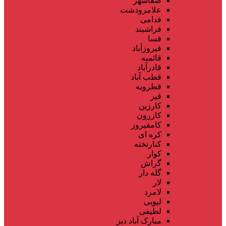
صفاشهر
علامرودشت
فدامی
فراشبند
فسا
فیروزآباد
قائمیه
قادرآباد
قطب آباد
قطرویه
قیر
کارزین
کازرون
کامفیروز
کره ای
کنارتخته
کوار
گراش
گله دار
لار
لامرد
لپویی
لطیفی
مبارک آباد دیز