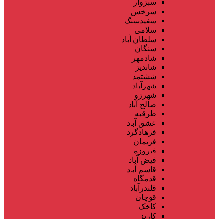
سبزوار
سرخس
سفیدسنگ
سلامی
سلطان آباد
سنگان
شادمهر
شاندیز
ششتمد
شهرآباد
شهرزو
صالح آباد
طرقبه
عشق آباد
فرهادگرد
فریمان
فیروزه
فیض آباد
قاسم آباد
قدمگاه
قلندرآباد
قوچان
کاخک
کاریز