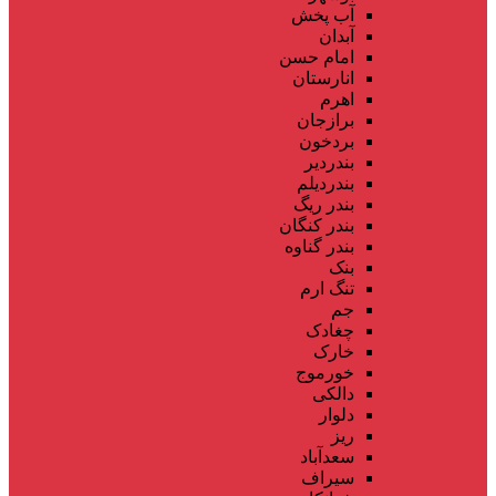
آب پخش
آبدان
امام حسن
انارستان
اهرم
برازجان
بردخون
بندردیر
بندردیلم
بندر ریگ
بندر کنگان
بندر گناوه
بنک
تنگ ارم
جم
چغادک
خارک
خورموج
دالکی
دلوار
ریز
سعدآباد
سیراف