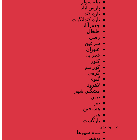
بیله سوار
پارس آباد
تازه کند
تازه کندانگوت
جعفرآباد
خلخال
رضی
سرعین
عنبران
فخرآباد
کلور
کوراییم
گرمی
گیوی
لاهرود
مشگین شهر
نمین
نیر
هشتجین
هیر
بازگشت
بوشهر
تمام شهر‌ها
بوشهر