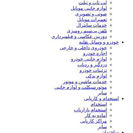
لپ تاپ و تبلت
لوازم جانبی موبایل
صوتی و تصویری
تعمیرات موبایل
خدمات سانترال
تلفن بی‌سیم رومیزی
دوربین عکاسی و فیلمبرداری
خودرو و وسایل نقلیه
خودروی داخلی و خارجی
اجاره خودرو
لوازم جانبی خودرو
دزدگیر و ردیاب
تزئینات خودرو
لوازم یدکی
خدمات ماشین و موتور
موتورسیکلت و لوازم جانبی
سایر
استخدام و کاریابی
استخدام
استخدام بازاریاب
آماده به کار
مراکز کاریابی
سایر
ساختمان