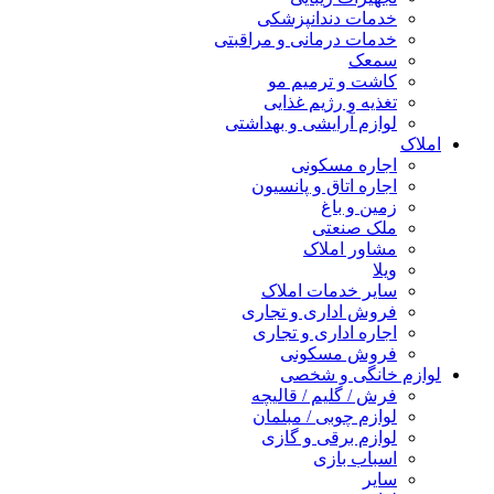
خدمات دندانپزشکی
خدمات درمانی و مراقبتی
سمعک
کاشت و ترمیم مو
تغذیه و رژیم غذایی
لوازم آرایشی و بهداشتی
املاک
اجاره مسکونی
اجاره اتاق و پانسیون
زمین و باغ
ملک صنعتی
مشاور املاک
ویلا
سایر خدمات املاک
فروش اداری و تجاری
اجاره اداری و تجاری
فروش مسکونی
لوازم خانگی و شخصی
فرش / گلیم / قالیچه
لوازم چوبی / مبلمان
لوازم برقی و گازی
اسباب بازی
سایر