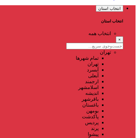
انتخاب استان
انتخاب استان
انتخاب همه
×
تهران
تمام شهر‌ها
تهران
آبسرد
آبعلی
ارجمند
اسلامشهر
اندیشه
باقرشهر
باغستان
بومهن
پاکدشت
پردیس
پرند
پیشوا