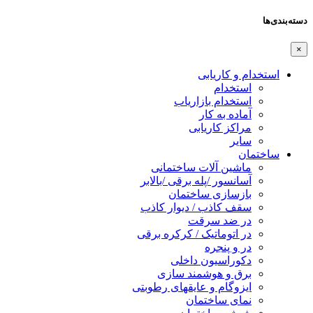
دسته‌بندی‌ها
×
استخدام و کاریابی
استخدام
استخدام بازاریاب
آماده به کار
مراکز کاریابی
سایر
ساختمان
ماشین آلات ساختمانی
آسانسور /پله برقی /بالابر
بازسازی ساختمان
سقف کاذب / دیوار کاذب
در ضد سرقت
در اتوماتیک / کرکره برقی
در و پنجره
دکوراسیون داخلی
برق و هوشمند سازی
ایزوگام و عایقهای رطوبتی
نمای ساختمان