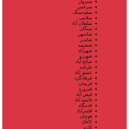
سبزوار
سرخس
سفیدسنگ
سلامی
سلطان آباد
سنگان
شادمهر
شاندیز
ششتمد
شهرآباد
شهرزو
صالح آباد
طرقبه
عشق آباد
فرهادگرد
فریمان
فیروزه
فیض آباد
قاسم آباد
قدمگاه
قلندرآباد
قوچان
کاخک
کاریز