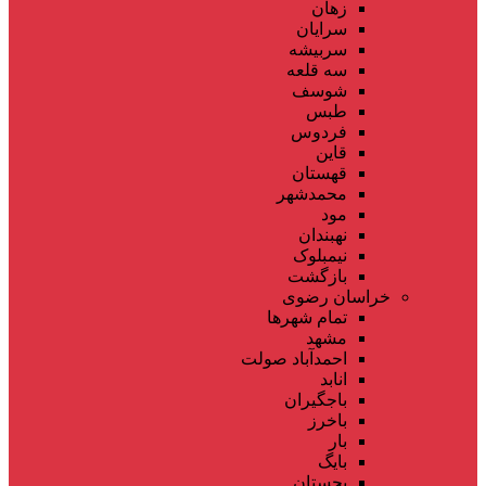
زهان
سرایان
سربیشه
سه قلعه
شوسف
طبس
فردوس
قاین
قهستان
محمدشهر
مود
نهبندان
نیمبلوک
بازگشت
خراسان رضوی
تمام شهر‌ها
مشهد
احمدآباد صولت
انابد
باجگیران
باخرز
بار
بایگ
بجستان