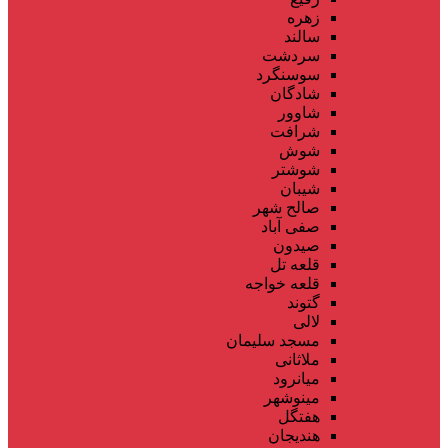
زهره
سالند
سردشت
سوسنگرد
شادگان
شاوور
شرافت
شوش
شوشتر
شیبان
صالح شهر
صفی آباد
صیدون
قلعه تل
قلعه خواجه
گتوند
لالی
مسجد سلیمان
ملاثانی
میانرود
مینوشهر
هفتگل
هندیجان