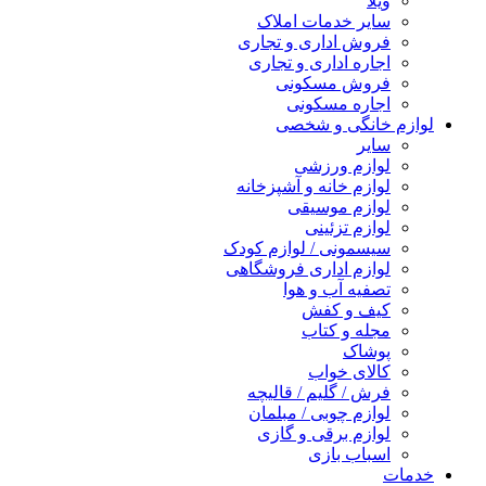
ویلا
سایر خدمات املاک
فروش اداری و تجاری
اجاره اداری و تجاری
فروش مسکونی
اجاره مسکونی
لوازم خانگی و شخصی
سایر
لوازم ورزشی
لوازم خانه و آشپزخانه
لوازم موسیقی
لوازم تزئینی
سیسمونی / لوازم کودک
لوازم اداری فروشگاهی
تصفیه آب و هوا
کیف و کفش
مجله و کتاب
پوشاک
کالای خواب
فرش / گلیم / قالیچه
لوازم چوبی / مبلمان
لوازم برقی و گازی
اسباب بازی
خدمات