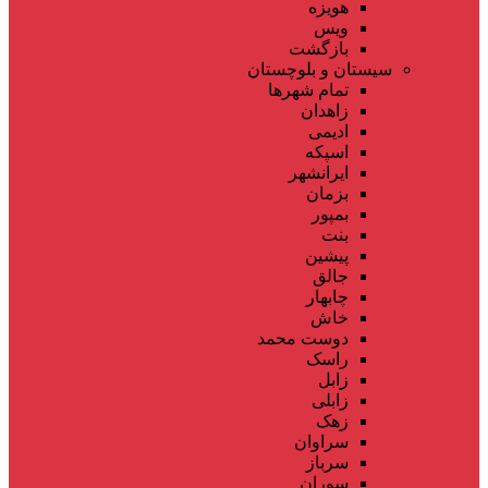
هویزه
ویس
بازگشت
سیستان و بلوچستان
تمام شهر‌ها
زاهدان
ادیمی
اسپکه
ایرانشهر
بزمان
بمپور
بنت
پیشین
جالق
چابهار
خاش
دوست محمد
راسک
زابل
زابلی
زهک
سراوان
سرباز
سوران