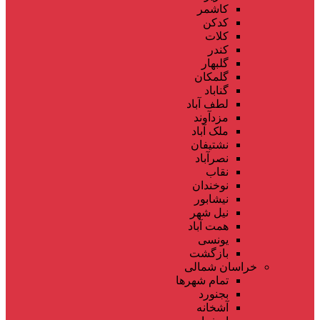
کاشمر
کدکن
کلات
کندر
گلبهار
گلمکان
گناباد
لطف آباد
مزدآوند
ملک آباد
نشتیفان
نصرآباد
نقاب
نوخندان
نیشابور
نیل شهر
همت آباد
یونسی
بازگشت
خراسان شمالی
تمام شهر‌ها
بجنورد
آشخانه