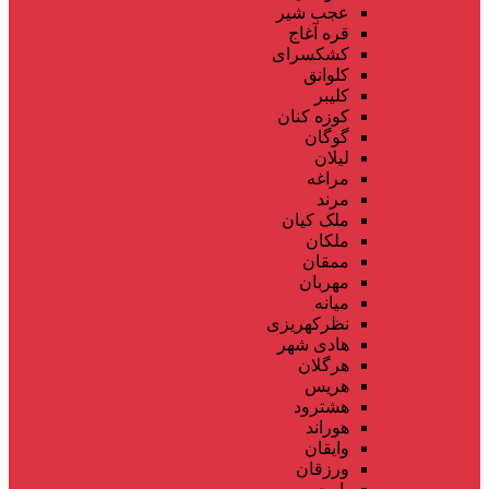
عجب شیر
قره آغاج
کشکسرای
کلوانق
کلیبر
کوزه کنان
گوگان
لیلان
مراغه
مرند
ملک کیان
ملکان
ممقان
مهربان
میانه
نظرکهریزی
هادی شهر
هرگلان
هریس
هشترود
هوراند
وایقان
ورزقان