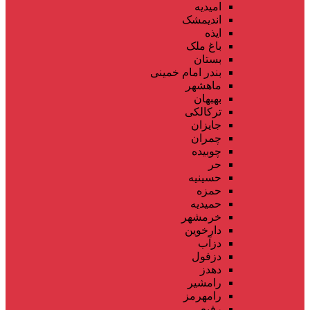
امیدیه
اندیمشک
ایذه
باغ ملک
بستان
بندر امام خمینی
ماهشهر
بهبهان
ترکالکی
جایزان
چمران
چوبیده
حر
حسینیه
حمزه
حمیدیه
خرمشهر
دارخوین
دزآب
دزفول
دهدز
رامشیر
رامهرمز
رفیع