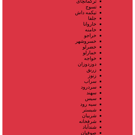
ترکمانچای
تسوج
تیکمه داش
جلفا
خاروانا
خامنه
خراجو
خسروشهر
خضرلو
خمارلو
خواجه
دوزدوزان
زرنق
زنوز
سراب
سردرود
سهند
سیس
سیه رود
شبستر
شربیان
شرفخانه
شندآباد
صوفیان