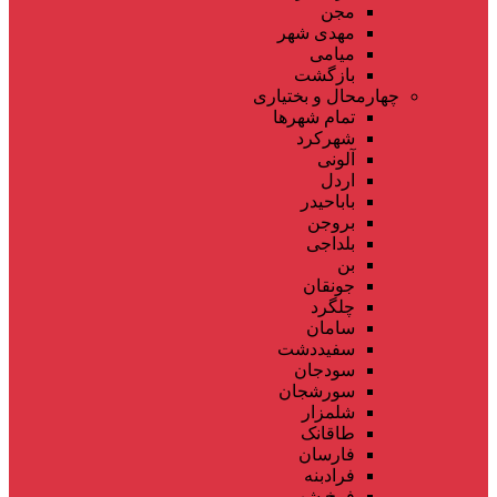
مجن
مهدی شهر
میامی
بازگشت
چهارمحال و بختیاری
تمام شهر‌ها
شهرکرد
آلونی
اردل
باباحیدر
بروجن
بلداجی
بن
جونقان
چلگرد
سامان
سفیددشت
سودجان
سورشجان
شلمزار
طاقانک
فارسان
فرادبنه
فرخ شهر