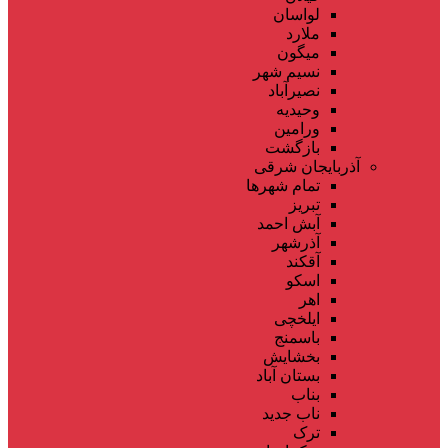
لواسان
ملارد
میگون
نسیم شهر
نصیرآباد
وحیدیه
ورامین
بازگشت
آذربایجان شرقی
تمام شهر‌ها
تبریز
آبش احمد
آذرشهر
آقکند
اسکو
اهر
ایلخچی
باسمنج
بخشایش
بستان آباد
بناب
ناب جدید
ترک