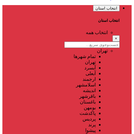
انتخاب استان
انتخاب استان
انتخاب همه
×
تهران
تمام شهر‌ها
تهران
آبسرد
آبعلی
ارجمند
اسلامشهر
اندیشه
باقرشهر
باغستان
بومهن
پاکدشت
پردیس
پرند
پیشوا