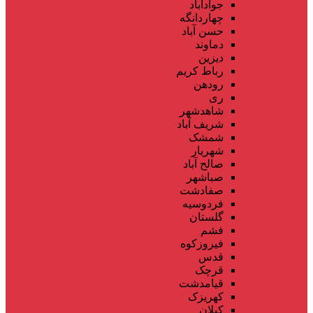
جوادآباد
چهاردانگه
حسن آباد
دماوند
دیزین
رباط کریم
رودهن
ری
شاهدشهر
شریف آباد
شمشک
شهریار
صالح آباد
صباشهر
صفادشت
فردوسیه
گلستان
فشم
فیروزکوه
قدس
قرچک
قیامدشت
کهریزک
کیلان