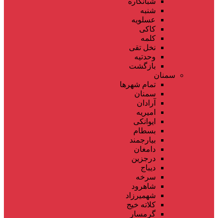
شبانکاره
شنبه
عسلویه
کاکی
کلمه
نخل تقی
وحدتیه
بازگشت
سمنان
تمام شهر‌ها
سمنان
آرادان
امیریه
ایوانکی
بسطام
بیارجمند
دامغان
درجزین
دیباج
سرخه
شاهرود
شهمیرزاد
کلاته خیج
گرمسار