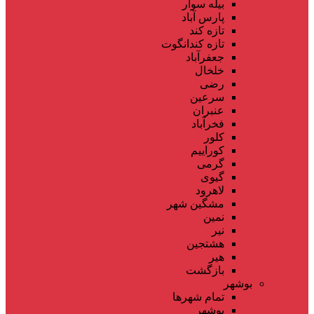
بیله سوار
پارس آباد
تازه کند
تازه کندانگوت
جعفرآباد
خلخال
رضی
سرعین
عنبران
فخرآباد
کلور
کوراییم
گرمی
گیوی
لاهرود
مشگین شهر
نمین
نیر
هشتجین
هیر
بازگشت
بوشهر
تمام شهر‌ها
بوشهر