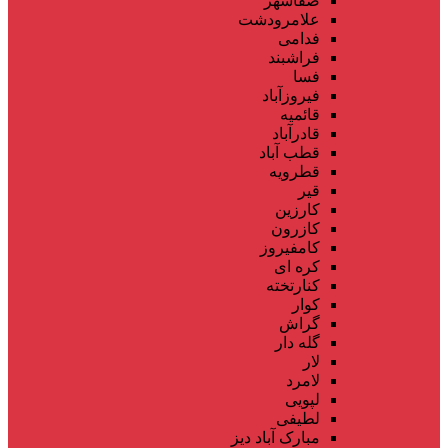
صفاشهر
علامرودشت
فدامی
فراشبند
فسا
فیروزآباد
قائمیه
قادرآباد
قطب آباد
قطرویه
قیر
کارزین
کازرون
کامفیروز
کره ای
کنارتخته
کوار
گراش
گله دار
لار
لامرد
لپویی
لطیفی
مبارک آباد دیز