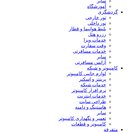
سایر
آموزشگاه
گردشگری
تور خارجی
تور داخلی
بلیط هواپیما و قطار
رزرو هتل
خدمات ویزا
وقت سفارت
خدمات مسافرتی
سایر
آژانس مسافرتی
کامپیوتر و شبکه
لوازم جانبی کامپیوتر
پرینتر و اسکنر
خدمات شبکه
نرم افزار کامپیوتر
خدمات اینترنت
طراحی سایت
هاستینگ و دامنه
سایر
تعمیر و نگهداری کامپیوتر
کامپیوتر و قطعات
متفرقه