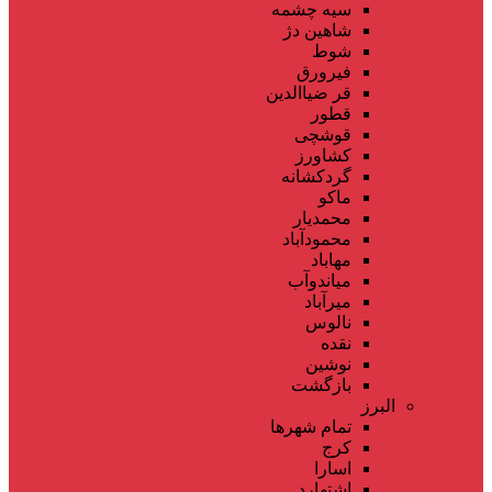
سیه چشمه
شاهین دژ
شوط
فیرورق
قر ضیاالدین
قطور
قوشچی
کشاورز
گردکشانه
ماکو
محمدیار
محمودآباد
مهاباد
میاندوآب
میرآباد
نالوس
نقده
نوشین
بازگشت
البرز
تمام شهر‌ها
کرج
اسارا
اشتهارد