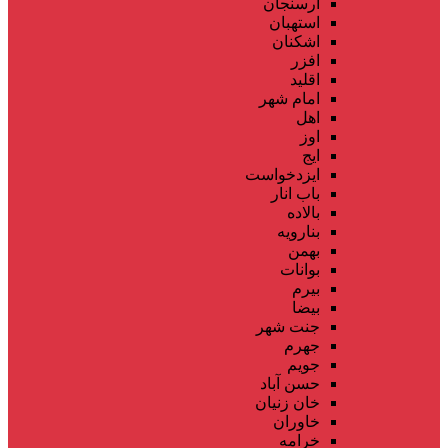
ارسنجان
استهبان
اشکنان
افزر
اقلید
امام شهر
اهل
اوز
ایج
ایزدخواست
باب انار
بالاده
بنارویه
بهمن
بوانات
بیرم
بیضا
جنت شهر
جهرم
جویم
حسن آباد
خان زنیان
خاوران
خرامه