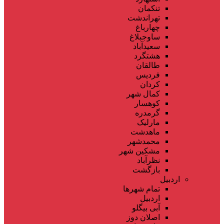
تنکمان
تهراندشت
چهارباغ
ساوجبلاغ
سعیدآباد
هشتگرد
طالقان
فردیس
کردان
کمال شهر
کوهسار
گرمدره
مارلیک
ماهدشت
محمدشهر
مشکین شهر
نظرآباد
بازگشت
اردبیل
تمام شهر‌ها
اردبیل
آبی بیگلو
اصلان دوز