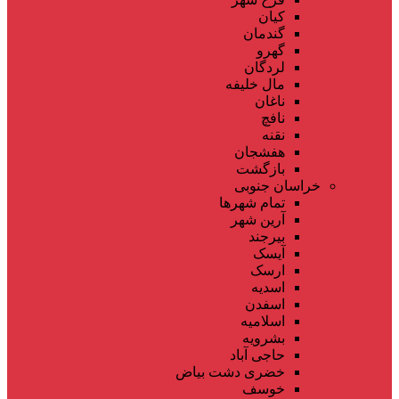
کیان
گندمان
گهرو
لردگان
مال خلیفه
ناغان
نافچ
نقنه
هفشجان
بازگشت
خراسان جنوبی
تمام شهر‌ها
آرین شهر
بیرجند
آیسک
ارسک
اسدیه
اسفدن
اسلامیه
بشرویه
حاجی آباد
خضری دشت بیاض
خوسف