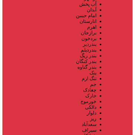
آب پخش
آبدان
امام حسن
انارستان
اهرم
برازجان
بردخون
بندردیر
بندردیلم
بندر ریگ
بندر کنگان
بندر گناوه
بنک
تنگ ارم
جم
چغادک
خارک
خورموج
دالکی
دلوار
ریز
سعدآباد
سیراف