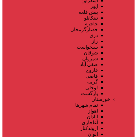
اسفراین
ایور
پیش قلعه
تیتکانلو
جاجرم
حصارگرمخان
درق
راز
سنخواست
شوقان
شیروان
صفی آباد
فاروج
قاضی
گرمه
لوجلی
بازگشت
خوزستان
تمام شهر‌ها
اهواز
آبادان
آغاجاری
اروندکنار
الوان