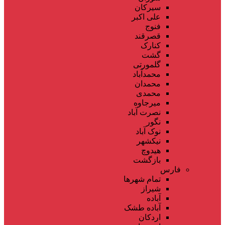
سیرکان
علی اکبر
فنوج
قصرقند
کنارک
گشت
گلمورتی
محمدآباد
محمدان
محمدی
میرجاوه
نصرت آباد
نگور
نوک آباد
نیکشهر
هیدوچ
بازگشت
فارس
تمام شهر‌ها
شیراز
آباده
آباده طشک
اردکان