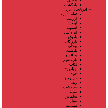
یامچی
بازگشت
آذربایجان غربی
تمام شهر‌ها
ارومیه
آواجیق
اشنویه
ایواوغلی
باروق
بازرگان
بوکان
پلدشت
پیرانشهر
تازه شهر
تکاب
چهاربرج
خوی
دیزج دیز
ربط
سردشت
سرو
سلماس
سیلوانه
سیمینه