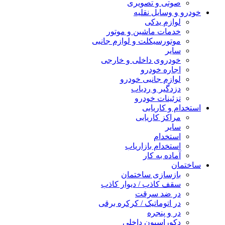
صوتی و تصویری
خودرو و وسایل نقلیه
لوازم یدکی
خدمات ماشین و موتور
موتورسیکلت و لوازم جانبی
سایر
خودروی داخلی و خارجی
اجاره خودرو
لوازم جانبی خودرو
دزدگیر و ردیاب
تزئینات خودرو
استخدام و کاریابی
مراکز کاریابی
سایر
استخدام
استخدام بازاریاب
آماده به کار
ساختمان
بازسازی ساختمان
سقف کاذب / دیوار کاذب
در ضد سرقت
در اتوماتیک / کرکره برقی
در و پنجره
دکوراسیون داخلی