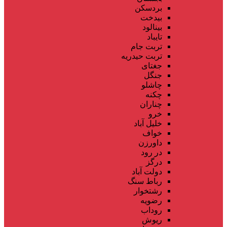
بردسکن
بیدخت
بینالود
تایباد
تربت جام
تربت حیدریه
جغتای
جنگل
چاشلو
چکنه
چناران
خرو
خلیل آباد
خواف
داورزن
در رود
درگز
دولت آباد
رباط سنگ
رشتخوار
رضویه
روداب
ریوش