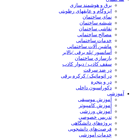
برق و هوشمند سازی
ایزوگام و عایقهای رطوبتی
نمای ساختمان
شیشه ساختمان
نقاشی ساختمان
مصالح ساختمانی
خدمات ساختمانی
ماشین آلات ساختمانی
آسانسور /پله برقی /بالابر
بازسازی ساختمان
سقف کاذب / دیوار کاذب
در ضد سرقت
در اتوماتیک / کرکره برقی
در و پنجره
دکوراسیون داخلی
آموزشی
آموزش موسیقی
آموزش کامپیوتر
آموزش ورزشی
تدریس خصوصی
پروژه‌های دانشگاهی
فرصت‌های دانشجویی
خدمات آموزشی