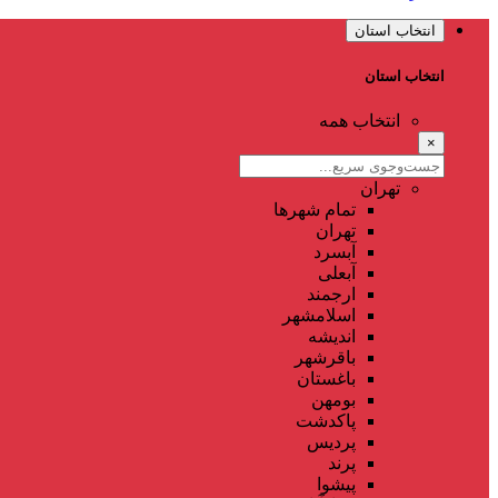
انتخاب استان
انتخاب استان
انتخاب همه
×
تهران
تمام شهر‌ها
تهران
آبسرد
آبعلی
ارجمند
اسلامشهر
اندیشه
باقرشهر
باغستان
بومهن
پاکدشت
پردیس
پرند
پیشوا