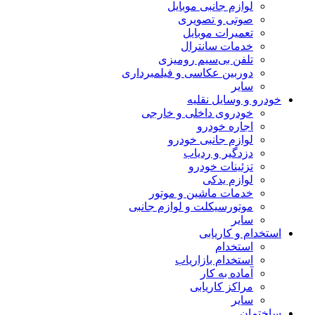
لوازم جانبی موبایل
صوتی و تصویری
تعمیرات موبایل
خدمات سانترال
تلفن بی‌سیم رومیزی
دوربین عکاسی و فیلمبرداری
سایر
خودرو و وسایل نقلیه
خودروی داخلی و خارجی
اجاره خودرو
لوازم جانبی خودرو
دزدگیر و ردیاب
تزئینات خودرو
لوازم یدکی
خدمات ماشین و موتور
موتورسیکلت و لوازم جانبی
سایر
استخدام و کاریابی
استخدام
استخدام بازاریاب
آماده به کار
مراکز کاریابی
سایر
ساختمان