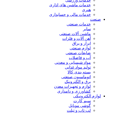
خدمات ورزشی
خدمات ماشین های اداری
هنری
خدمات مالی و حسابداری
صنعت
خدمات صنعتی
سایر
ماشین آلات صنعتی
آهن آلات و فلزات
ابزار و یراق
لوازم صنعتی
ضایعات صنعتی
آب و فاضلاب
مواد شیمیایی و معدنی
تولید مواد غذایی
بسته بندی کالا
اتوماسیون صنعتی
برق و الکترونیک
لوازم و تجهیزات معدن
کشاورزی و دامداری
لوازم الکترونیکی
سیم کارت
گوشی موبایل
لپ تاپ و تبلت