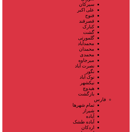
سیرکان
علی اکبر
فنوج
قصرقند
کنارک
گشت
گلمورتی
محمدآباد
محمدان
محمدی
میرجاوه
نصرت آباد
نگور
نوک آباد
نیکشهر
هیدوچ
بازگشت
فارس
تمام شهر‌ها
شیراز
آباده
آباده طشک
اردکان