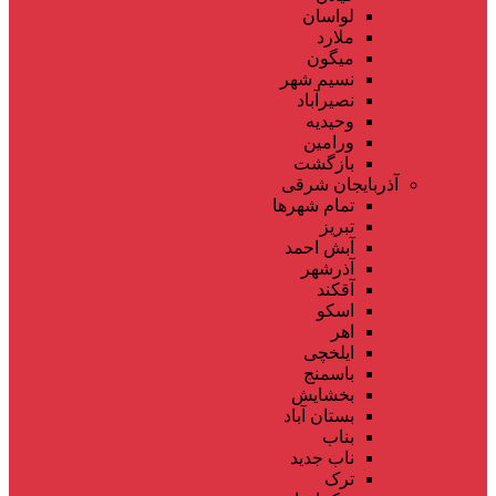
لواسان
ملارد
میگون
نسیم شهر
نصیرآباد
وحیدیه
ورامین
بازگشت
آذربایجان شرقی
تمام شهر‌ها
تبریز
آبش احمد
آذرشهر
آقکند
اسکو
اهر
ایلخچی
باسمنج
بخشایش
بستان آباد
بناب
ناب جدید
ترک