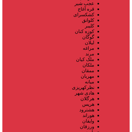
عجب شیر
قره آغاج
کشکسرای
کلوانق
کلیبر
کوزه کنان
گوگان
لیلان
مراغه
مرند
ملک کیان
ملکان
ممقان
مهربان
میانه
نظرکهریزی
هادی شهر
هرگلان
هریس
هشترود
هوراند
وایقان
ورزقان