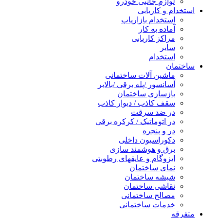
لوازم جانبی خودرو
استخدام و کاریابی
استخدام بازاریاب
آماده به کار
مراکز کاریابی
سایر
استخدام
ساختمان
ماشین آلات ساختمانی
آسانسور /پله برقی /بالابر
بازسازی ساختمان
سقف کاذب / دیوار کاذب
در ضد سرقت
در اتوماتیک / کرکره برقی
در و پنجره
دکوراسیون داخلی
برق و هوشمند سازی
ایزوگام و عایقهای رطوبتی
نمای ساختمان
شیشه ساختمان
نقاشی ساختمان
مصالح ساختمانی
خدمات ساختمانی
متفرقه