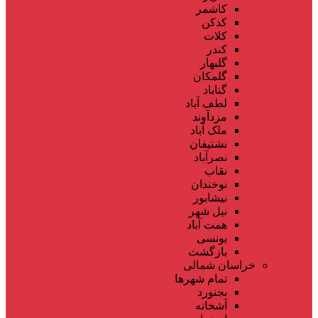
کاشمر
کدکن
کلات
کندر
گلبهار
گلمکان
گناباد
لطف آباد
مزدآوند
ملک آباد
نشتیفان
نصرآباد
نقاب
نوخندان
نیشابور
نیل شهر
همت آباد
یونسی
بازگشت
خراسان شمالی
تمام شهر‌ها
بجنورد
آشخانه