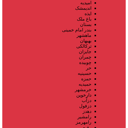
امیدیه
اندیمشک
ایذه
باغ ملک
بستان
بندر امام خمینی
ماهشهر
بهبهان
ترکالکی
جایزان
چمران
چوبیده
حر
حسینیه
حمزه
حمیدیه
خرمشهر
دارخوین
دزآب
دزفول
دهدز
رامشیر
رامهرمز
رفیع