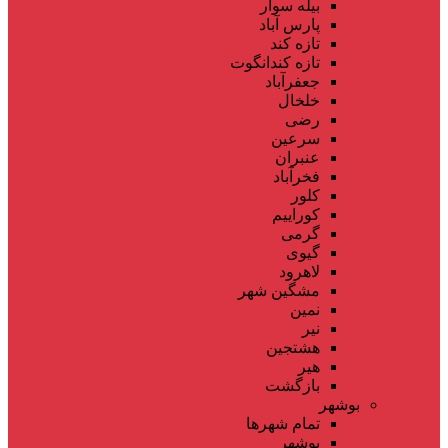
بیله سوار
پارس آباد
تازه کند
تازه کندانگوت
جعفرآباد
خلخال
رضی
سرعین
عنبران
فخرآباد
کلور
کوراییم
گرمی
گیوی
لاهرود
مشگین شهر
نمین
نیر
هشتجین
هیر
بازگشت
بوشهر
تمام شهر‌ها
بوشهر