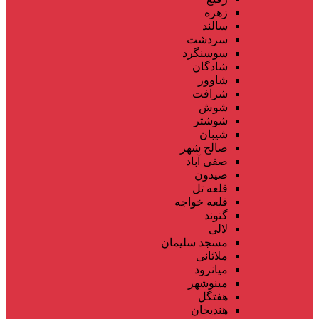
زهره
سالند
سردشت
سوسنگرد
شادگان
شاوور
شرافت
شوش
شوشتر
شیبان
صالح شهر
صفی آباد
صیدون
قلعه تل
قلعه خواجه
گتوند
لالی
مسجد سلیمان
ملاثانی
میانرود
مینوشهر
هفتگل
هندیجان