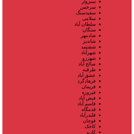
سبزوار
سرخس
سفیدسنگ
سلامی
سلطان آباد
سنگان
شادمهر
شاندیز
ششتمد
شهرآباد
شهرزو
صالح آباد
طرقبه
عشق آباد
فرهادگرد
فریمان
فیروزه
فیض آباد
قاسم آباد
قدمگاه
قلندرآباد
قوچان
کاخک
کاریز