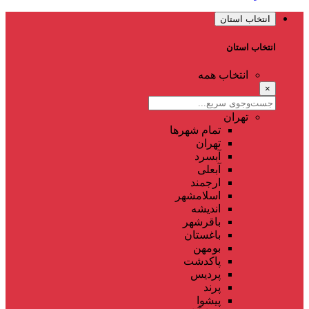
انتخاب استان
انتخاب استان
انتخاب همه
×
تهران
تمام شهر‌ها
تهران
آبسرد
آبعلی
ارجمند
اسلامشهر
اندیشه
باقرشهر
باغستان
بومهن
پاکدشت
پردیس
پرند
پیشوا