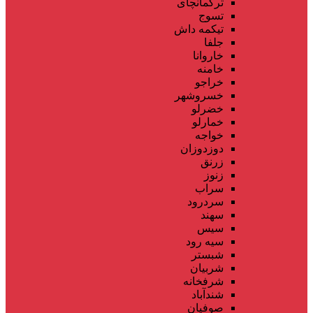
ترکمانچای
تسوج
تیکمه داش
جلفا
خاروانا
خامنه
خراجو
خسروشهر
خضرلو
خمارلو
خواجه
دوزدوزان
زرنق
زنوز
سراب
سردرود
سهند
سیس
سیه رود
شبستر
شربیان
شرفخانه
شندآباد
صوفیان