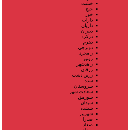
خشت
خنج
خور
داراب
داریان
دبیران
دژکرد
دهرم
دوبرجی
رامجرد
رونیز
زاهدشهر
زرقان
زرین دشت
سده
سروستان
سعادت شهر
سورمق
سیدان
ششده
شهرپیر
صدرا
صغاد