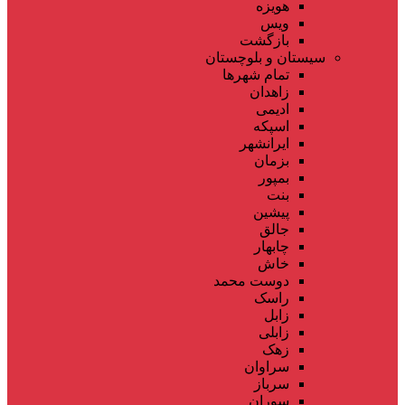
هویزه
ویس
بازگشت
سیستان و بلوچستان
تمام شهر‌ها
زاهدان
ادیمی
اسپکه
ایرانشهر
بزمان
بمپور
بنت
پیشین
جالق
چابهار
خاش
دوست محمد
راسک
زابل
زابلی
زهک
سراوان
سرباز
سوران