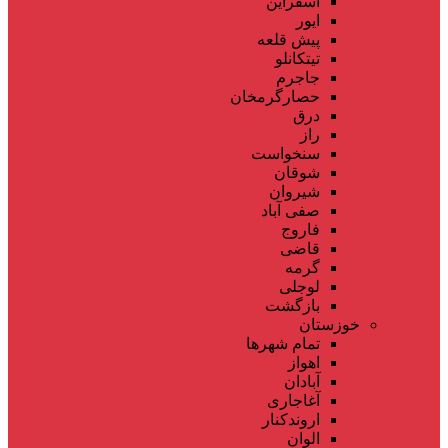
اسفراین
ایور
پیش قلعه
تیتکانلو
جاجرم
حصارگرمخان
درق
راز
سنخواست
شوقان
شیروان
صفی آباد
فاروج
قاضی
گرمه
لوجلی
بازگشت
خوزستان
تمام شهر‌ها
اهواز
آبادان
آغاجاری
اروندکنار
الوان