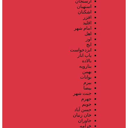
ارسنجان
استهبان
اشکنان
افزر
اقلید
امام شهر
اهل
اوز
ایج
ایزدخواست
باب انار
بالاده
بنارویه
بهمن
بوانات
بیرم
بیضا
جنت شهر
جهرم
جویم
حسن آباد
خان زنیان
خاوران
خرامه