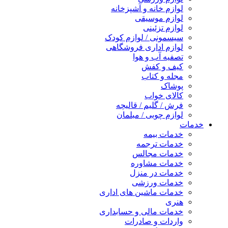
لوازم خانه و آشپزخانه
لوازم موسیقی
لوازم تزئینی
سیسمونی / لوازم کودک
لوازم اداری فروشگاهی
تصفیه آب و هوا
کیف و کفش
مجله و کتاب
پوشاک
کالای خواب
فرش / گلیم / قالیچه
لوازم چوبی / مبلمان
خدمات
خدمات بیمه
خدمات ترجمه
خدمات مجالس
خدمات مشاوره
خدمات در منزل
خدمات ورزشی
خدمات ماشین های اداری
هنری
خدمات مالی و حسابداری
واردات و صادرات