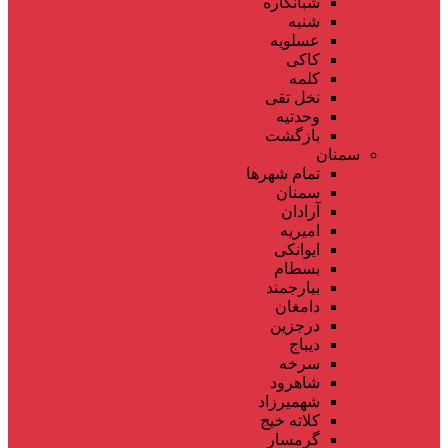
شبانکاره
شنبه
عسلویه
کاکی
کلمه
نخل تقی
وحدتیه
بازگشت
سمنان
تمام شهر‌ها
سمنان
آرادان
امیریه
ایوانکی
بسطام
بیارجمند
دامغان
درجزین
دیباج
سرخه
شاهرود
شهمیرزاد
کلاته خیج
گرمسار