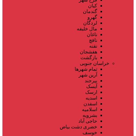
کیان
گندمان
گهرو
لردگان
مال خلیفه
ناغان
نافچ
نقنه
هفشجان
بازگشت
خراسان جنوبی
تمام شهر‌ها
آرین شهر
بیرجند
آیسک
ارسک
اسدیه
اسفدن
اسلامیه
بشرویه
حاجی آباد
خضری دشت بیاض
خوسف