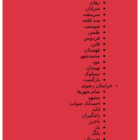
زهان
سرایان
سربیشه
سه قلعه
شوسف
طبس
فردوس
قاین
قهستان
محمدشهر
مود
نهبندان
نیمبلوک
بازگشت
خراسان رضوی
تمام شهر‌ها
مشهد
احمدآباد صولت
انابد
باجگیران
باخرز
بار
بایگ
بجستان