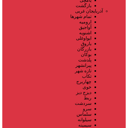
یامچی
بازگشت
آذربایجان غربی
تمام شهر‌ها
ارومیه
آواجیق
اشنویه
ایواوغلی
باروق
بازرگان
بوکان
پلدشت
پیرانشهر
تازه شهر
تکاب
چهاربرج
خوی
دیزج دیز
ربط
سردشت
سرو
سلماس
سیلوانه
سیمینه