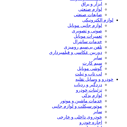
ابزار و یراق
لوازم صنعتی
ضایعات صنعتی
لوازم الکترونیکی
لوازم جانبی موبایل
صوتی و تصویری
تعمیرات موبایل
خدمات سانترال
تلفن بی‌سیم رومیزی
دوربین عکاسی و فیلمبرداری
سایر
سیم کارت
گوشی موبایل
لپ تاپ و تبلت
خودرو و وسایل نقلیه
دزدگیر و ردیاب
تزئینات خودرو
لوازم یدکی
خدمات ماشین و موتور
موتورسیکلت و لوازم جانبی
سایر
خودروی داخلی و خارجی
اجاره خودرو