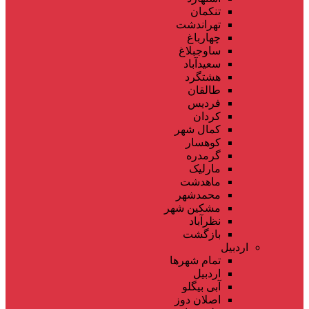
تنکمان
تهراندشت
چهارباغ
ساوجبلاغ
سعیدآباد
هشتگرد
طالقان
فردیس
کردان
کمال شهر
کوهسار
گرمدره
مارلیک
ماهدشت
محمدشهر
مشکین شهر
نظرآباد
بازگشت
اردبیل
تمام شهر‌ها
اردبیل
آبی بیگلو
اصلان دوز