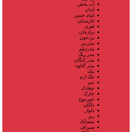
آب پخش
آبدان
امام حسن
انارستان
اهرم
برازجان
بردخون
بندردیر
بندردیلم
بندر ریگ
بندر کنگان
بندر گناوه
بنک
تنگ ارم
جم
چغادک
خارک
خورموج
دالکی
دلوار
ریز
سعدآباد
سیراف