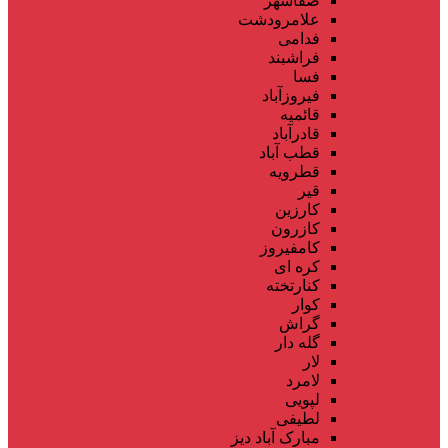
صفاشهر
علامرودشت
فدامی
فراشبند
فسا
فیروزآباد
قائمیه
قادرآباد
قطب آباد
قطرویه
قیر
کارزین
کازرون
کامفیروز
کره ای
کنارتخته
کوار
گراش
گله دار
لار
لامرد
لپویی
لطیفی
مبارک آباد دیز