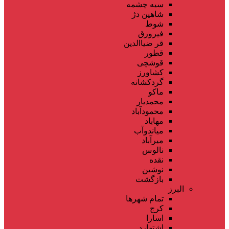
سیه چشمه
شاهین دژ
شوط
فیرورق
قر ضیاالدین
قطور
قوشچی
کشاورز
گردکشانه
ماکو
محمدیار
محمودآباد
مهاباد
میاندوآب
میرآباد
نالوس
نقده
نوشین
بازگشت
البرز
تمام شهر‌ها
کرج
اسارا
اشتهارد