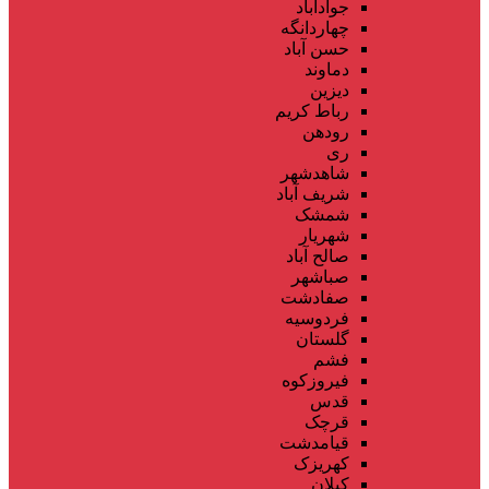
جوادآباد
چهاردانگه
حسن آباد
دماوند
دیزین
رباط کریم
رودهن
ری
شاهدشهر
شریف آباد
شمشک
شهریار
صالح آباد
صباشهر
صفادشت
فردوسیه
گلستان
فشم
فیروزکوه
قدس
قرچک
قیامدشت
کهریزک
کیلان