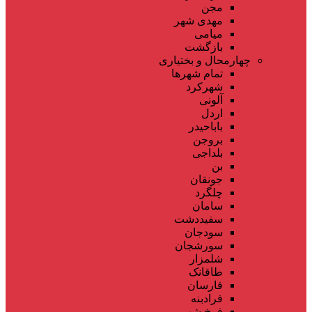
مجن
مهدی شهر
میامی
بازگشت
چهارمحال و بختیاری
تمام شهر‌ها
شهرکرد
آلونی
اردل
باباحیدر
بروجن
بلداجی
بن
جونقان
چلگرد
سامان
سفیددشت
سودجان
سورشجان
شلمزار
طاقانک
فارسان
فرادبنه
فرخ شهر