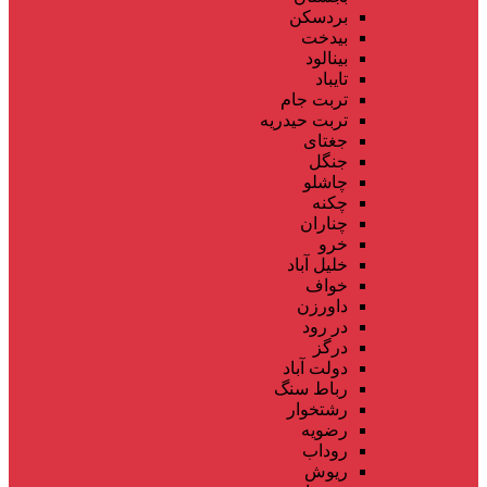
بردسکن
بیدخت
بینالود
تایباد
تربت جام
تربت حیدریه
جغتای
جنگل
چاشلو
چکنه
چناران
خرو
خلیل آباد
خواف
داورزن
در رود
درگز
دولت آباد
رباط سنگ
رشتخوار
رضویه
روداب
ریوش