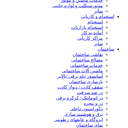
خدمات ماشین و موتور
موتورسیکلت و لوازم جانبی
سایر
استخدام و کاریابی
استخدام
استخدام بازاریاب
آماده به کار
مراکز کاریابی
سایر
ساختمان
نقاشی ساختمان
مصالح ساختمانی
خدمات ساختمانی
ماشین آلات ساختمانی
آسانسور /پله برقی /بالابر
بازسازی ساختمان
سقف کاذب / دیوار کاذب
در ضد سرقت
در اتوماتیک / کرکره برقی
در و پنجره
دکوراسیون داخلی
برق و هوشمند سازی
ایزوگام و عایقهای رطوبتی
نمای ساختمان