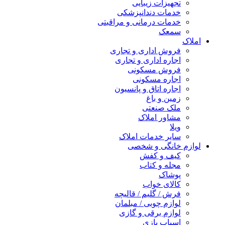
تجهیزات زیبایی
خدمات دندانپزشکی
خدمات درمانی و مراقبتی
سمعک
املاک
فروش اداری و تجاری
اجاره اداری و تجاری
فروش مسکونی
اجاره مسکونی
اجاره اتاق و پانسیون
زمین و باغ
ملک صنعتی
مشاور املاک
ویلا
سایر خدمات املاک
لوازم خانگی و شخصی
کیف و کفش
مجله و کتاب
پوشاک
کالای خواب
فرش / گلیم / قالیچه
لوازم چوبی / مبلمان
لوازم برقی و گازی
اسباب بازی