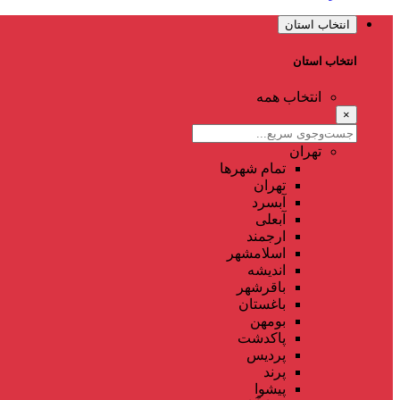
انتخاب استان
انتخاب استان
انتخاب همه
×
تهران
تمام شهر‌ها
تهران
آبسرد
آبعلی
ارجمند
اسلامشهر
اندیشه
باقرشهر
باغستان
بومهن
پاکدشت
پردیس
پرند
پیشوا