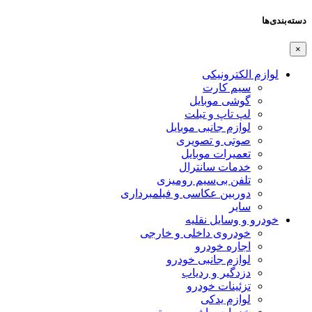
دسته‌بندی‌ها
×
لوازم الکترونیکی
سیم کارت
گوشی موبایل
لپ تاپ و تبلت
لوازم جانبی موبایل
صوتی و تصویری
تعمیرات موبایل
خدمات سانترال
تلفن بی‌سیم رومیزی
دوربین عکاسی و فیلمبرداری
سایر
خودرو و وسایل نقلیه
خودروی داخلی و خارجی
اجاره خودرو
لوازم جانبی خودرو
دزدگیر و ردیاب
تزئینات خودرو
لوازم یدکی