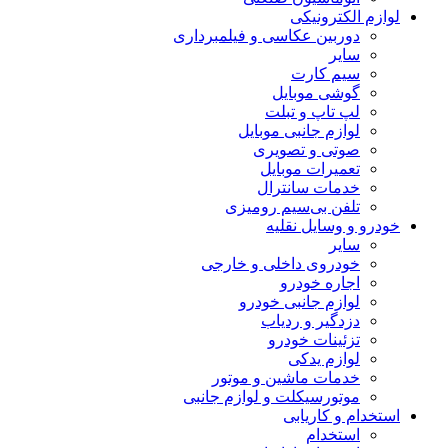
لوازم الکترونیکی
دوربین عکاسی و فیلمبرداری
سایر
سیم کارت
گوشی موبایل
لپ تاپ و تبلت
لوازم جانبی موبایل
صوتی و تصویری
تعمیرات موبایل
خدمات سانترال
تلفن بی‌سیم رومیزی
خودرو و وسایل نقلیه
سایر
خودروی داخلی و خارجی
اجاره خودرو
لوازم جانبی خودرو
دزدگیر و ردیاب
تزئینات خودرو
لوازم یدکی
خدمات ماشین و موتور
موتورسیکلت و لوازم جانبی
استخدام و کاریابی
استخدام