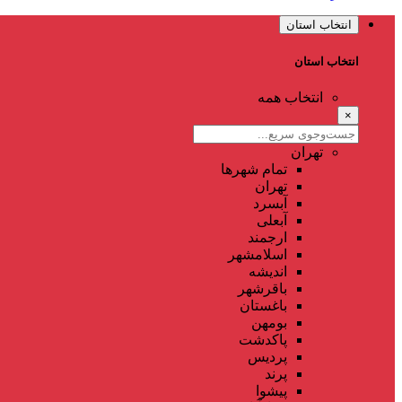
انتخاب استان
انتخاب استان
انتخاب همه
×
تهران
تمام شهر‌ها
تهران
آبسرد
آبعلی
ارجمند
اسلامشهر
اندیشه
باقرشهر
باغستان
بومهن
پاکدشت
پردیس
پرند
پیشوا