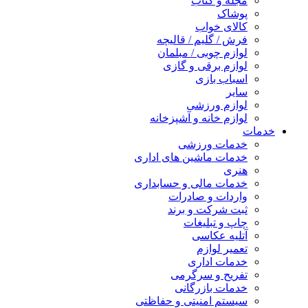
مجله و کتاب
پوشاک
کالای خواب
فرش / گلیم / قالیچه
لوازم چوبی / مبلمان
لوازم برقی و گازی
اسباب بازی
سایر
لوازم ورزشی
لوازم خانه و آشپزخانه
خدمات
خدمات ورزشی
خدمات ماشین های اداری
هنری
خدمات مالی و حسابداری
واردات و صادرات
ثبت شرکت و برند
چاپ و تبلیغات
آتلیه عکاسی
تعمیر لوازم
خدمات اداری
تفریح و سرگرمی
خدمات بازرگانی
سیستم امنیتی و حفاظتی