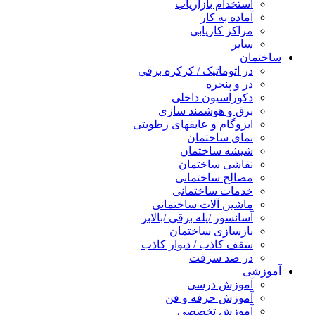
استخدام بازاریاب
آماده به کار
مراکز کاریابی
سایر
ساختمان
در اتوماتیک / کرکره برقی
در و پنجره
دکوراسیون داخلی
برق و هوشمند سازی
ایزوگام و عایقهای رطوبتی
نمای ساختمان
شیشه ساختمان
نقاشی ساختمان
مصالح ساختمانی
خدمات ساختمانی
ماشین آلات ساختمانی
آسانسور /پله برقی /بالابر
بازسازی ساختمان
سقف کاذب / دیوار کاذب
در ضد سرقت
آموزشی
آموزش درسی
آموزش حرفه و فن
آموزش تخصصی