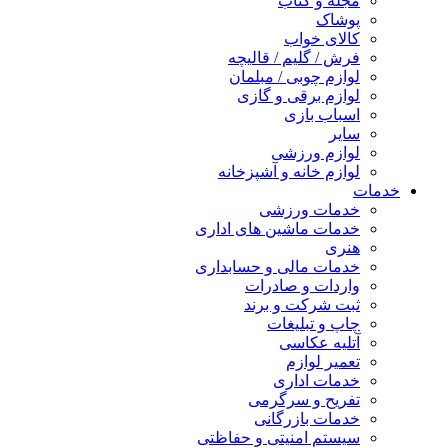
مجله و کتاب
پوشاک
کالای خواب
فرش / گلیم / قالیچه
لوازم چوبی / مبلمان
لوازم برقی و گازی
اسباب بازی
سایر
لوازم ورزشی
لوازم خانه و آشپزخانه
خدمات
خدمات ورزشی
خدمات ماشین های اداری
هنری
خدمات مالی و حسابداری
واردات و صادرات
ثبت شرکت و برند
چاپ و تبلیغات
آتلیه عکاسی
تعمیر لوازم
خدمات اداری
تفریح و سرگرمی
خدمات بازرگانی
سیستم امنیتی و حفاظتی