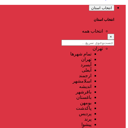
انتخاب استان
انتخاب استان
انتخاب همه
×
تهران
تمام شهر‌ها
تهران
آبسرد
آبعلی
ارجمند
اسلامشهر
اندیشه
باقرشهر
باغستان
بومهن
پاکدشت
پردیس
پرند
پیشوا