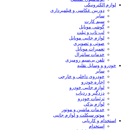
لوازم الکترونیکی
دوربین عکاسی و فیلمبرداری
سایر
سیم کارت
گوشی موبایل
لپ تاپ و تبلت
لوازم جانبی موبایل
صوتی و تصویری
تعمیرات موبایل
خدمات سانترال
تلفن بی‌سیم رومیزی
خودرو و وسایل نقلیه
سایر
خودروی داخلی و خارجی
اجاره خودرو
لوازم جانبی خودرو
دزدگیر و ردیاب
تزئینات خودرو
لوازم یدکی
خدمات ماشین و موتور
موتورسیکلت و لوازم جانبی
استخدام و کاریابی
استخدام