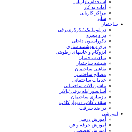
استخدام بازاریاب
آماده به کار
مراکز کاریابی
سایر
ساختمان
در اتوماتیک / کرکره برقی
در و پنجره
دکوراسیون داخلی
برق و هوشمند سازی
ایزوگام و عایقهای رطوبتی
نمای ساختمان
شیشه ساختمان
نقاشی ساختمان
مصالح ساختمانی
خدمات ساختمانی
ماشین آلات ساختمانی
آسانسور /پله برقی /بالابر
بازسازی ساختمان
سقف کاذب / دیوار کاذب
در ضد سرقت
آموزشی
آموزش درسی
آموزش حرفه و فن
آموزش تخصصی