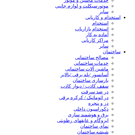
خدمات ماشین و موتور
موتورسیکلت و لوازم جانبی
سایر
استخدام و کاریابی
استخدام
استخدام بازاریاب
آماده به کار
مراکز کاریابی
سایر
ساختمان
مصالح ساختمانی
خدمات ساختمانی
ماشین آلات ساختمانی
آسانسور /پله برقی /بالابر
بازسازی ساختمان
سقف کاذب / دیوار کاذب
در ضد سرقت
در اتوماتیک / کرکره برقی
در و پنجره
دکوراسیون داخلی
برق و هوشمند سازی
ایزوگام و عایقهای رطوبتی
نمای ساختمان
شیشه ساختمان