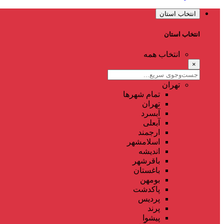
انتخاب استان
انتخاب استان
انتخاب همه
×
تهران
تمام شهر‌ها
تهران
آبسرد
آبعلی
ارجمند
اسلامشهر
اندیشه
باقرشهر
باغستان
بومهن
پاکدشت
پردیس
پرند
پیشوا