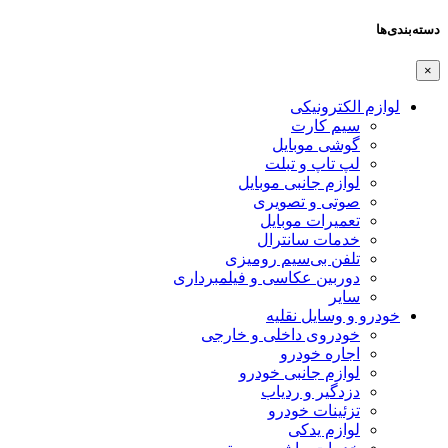
دسته‌بندی‌ها
×
لوازم الکترونیکی
سیم کارت
گوشی موبایل
لپ تاپ و تبلت
لوازم جانبی موبایل
صوتی و تصویری
تعمیرات موبایل
خدمات سانترال
تلفن بی‌سیم رومیزی
دوربین عکاسی و فیلمبرداری
سایر
خودرو و وسایل نقلیه
خودروی داخلی و خارجی
اجاره خودرو
لوازم جانبی خودرو
دزدگیر و ردیاب
تزئینات خودرو
لوازم یدکی