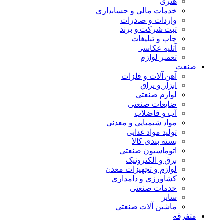
هنری
خدمات مالی و حسابداری
واردات و صادرات
ثبت شرکت و برند
چاپ و تبلیغات
آتلیه عکاسی
تعمیر لوازم
صنعت
آهن آلات و فلزات
ابزار و یراق
لوازم صنعتی
ضایعات صنعتی
آب و فاضلاب
مواد شیمیایی و معدنی
تولید مواد غذایی
بسته بندی کالا
اتوماسیون صنعتی
برق و الکترونیک
لوازم و تجهیزات معدن
کشاورزی و دامداری
خدمات صنعتی
سایر
ماشین آلات صنعتی
متفرقه