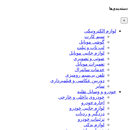
دسته‌بندی‌ها
×
لوازم الکترونیکی
سیم کارت
گوشی موبایل
لپ تاپ و تبلت
لوازم جانبی موبایل
صوتی و تصویری
تعمیرات موبایل
خدمات سانترال
تلفن بی‌سیم رومیزی
دوربین عکاسی و فیلمبرداری
سایر
خودرو و وسایل نقلیه
خودروی داخلی و خارجی
اجاره خودرو
لوازم جانبی خودرو
دزدگیر و ردیاب
تزئینات خودرو
لوازم یدکی