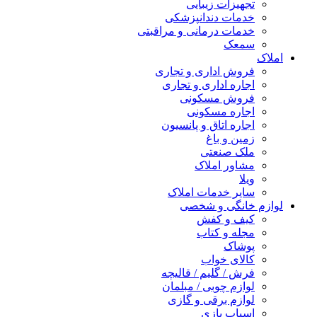
تجهیزات زیبایی
خدمات دندانپزشکی
خدمات درمانی و مراقبتی
سمعک
املاک
فروش اداری و تجاری
اجاره اداری و تجاری
فروش مسکونی
اجاره مسکونی
اجاره اتاق و پانسیون
زمین و باغ
ملک صنعتی
مشاور املاک
ویلا
سایر خدمات املاک
لوازم خانگی و شخصی
کیف و کفش
مجله و کتاب
پوشاک
کالای خواب
فرش / گلیم / قالیچه
لوازم چوبی / مبلمان
لوازم برقی و گازی
اسباب بازی