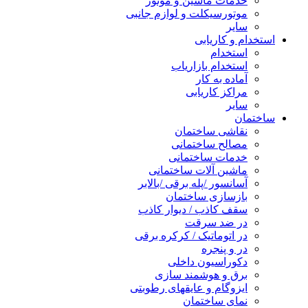
خدمات ماشین و موتور
موتورسیکلت و لوازم جانبی
سایر
استخدام و کاریابی
استخدام
استخدام بازاریاب
آماده به کار
مراکز کاریابی
سایر
ساختمان
نقاشی ساختمان
مصالح ساختمانی
خدمات ساختمانی
ماشین آلات ساختمانی
آسانسور /پله برقی /بالابر
بازسازی ساختمان
سقف کاذب / دیوار کاذب
در ضد سرقت
در اتوماتیک / کرکره برقی
در و پنجره
دکوراسیون داخلی
برق و هوشمند سازی
ایزوگام و عایقهای رطوبتی
نمای ساختمان