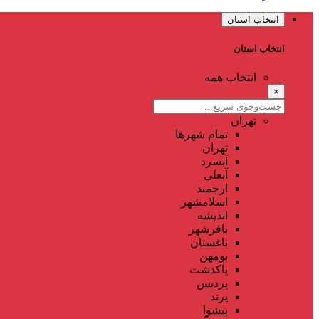
انتخاب استان
انتخاب استان
انتخاب همه
×
تهران
تمام شهر‌ها
تهران
آبسرد
آبعلی
ارجمند
اسلامشهر
اندیشه
باقرشهر
باغستان
بومهن
پاکدشت
پردیس
پرند
پیشوا