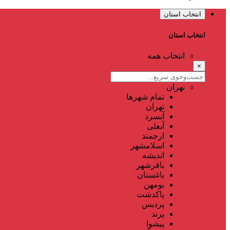
انتخاب استان
انتخاب استان
انتخاب همه
×
تهران
تمام شهر‌ها
تهران
آبسرد
آبعلی
ارجمند
اسلامشهر
اندیشه
باقرشهر
باغستان
بومهن
پاکدشت
پردیس
پرند
پیشوا