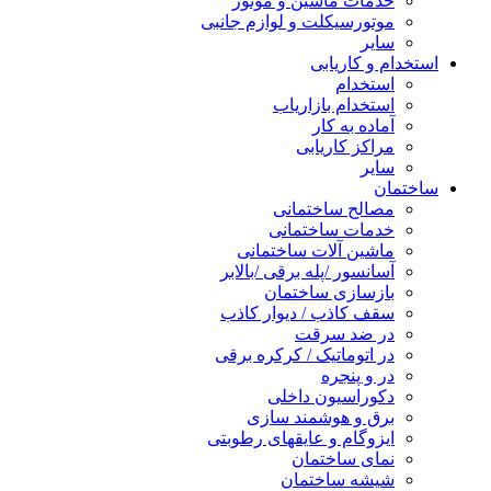
خدمات ماشین و موتور
موتورسیکلت و لوازم جانبی
سایر
استخدام و کاریابی
استخدام
استخدام بازاریاب
آماده به کار
مراکز کاریابی
سایر
ساختمان
مصالح ساختمانی
خدمات ساختمانی
ماشین آلات ساختمانی
آسانسور /پله برقی /بالابر
بازسازی ساختمان
سقف کاذب / دیوار کاذب
در ضد سرقت
در اتوماتیک / کرکره برقی
در و پنجره
دکوراسیون داخلی
برق و هوشمند سازی
ایزوگام و عایقهای رطوبتی
نمای ساختمان
شیشه ساختمان