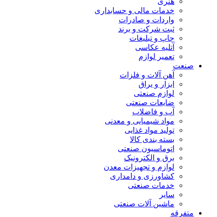
هنری
خدمات مالی و حسابداری
واردات و صادرات
ثبت شرکت و برند
چاپ و تبلیغات
آتلیه عکاسی
تعمیر لوازم
صنعت
آهن آلات و فلزات
ابزار و یراق
لوازم صنعتی
ضایعات صنعتی
آب و فاضلاب
مواد شیمیایی و معدنی
تولید مواد غذایی
بسته بندی کالا
اتوماسیون صنعتی
برق و الکترونیک
لوازم و تجهیزات معدن
کشاورزی و دامداری
خدمات صنعتی
سایر
ماشین آلات صنعتی
متفرقه