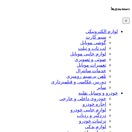
دسته‌بندی‌ها
×
لوازم الکترونیکی
سیم کارت
گوشی موبایل
لپ تاپ و تبلت
لوازم جانبی موبایل
صوتی و تصویری
تعمیرات موبایل
خدمات سانترال
تلفن بی‌سیم رومیزی
دوربین عکاسی و فیلمبرداری
سایر
خودرو و وسایل نقلیه
خودروی داخلی و خارجی
اجاره خودرو
لوازم جانبی خودرو
دزدگیر و ردیاب
تزئینات خودرو
لوازم یدکی