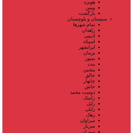
هویزه
ویس
بازگشت
سیستان و بلوچستان
تمام شهر‌ها
زاهدان
ادیمی
اسپکه
ایرانشهر
بزمان
بمپور
بنت
پیشین
جالق
چابهار
خاش
دوست محمد
راسک
زابل
زابلی
زهک
سراوان
سرباز
سوران