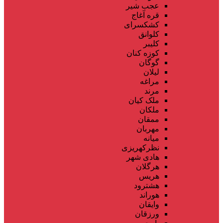
عجب شیر
قره آغاج
کشکسرای
کلوانق
کلیبر
کوزه کنان
گوگان
لیلان
مراغه
مرند
ملک کیان
ملکان
ممقان
مهربان
میانه
نظرکهریزی
هادی شهر
هرگلان
هریس
هشترود
هوراند
وایقان
ورزقان