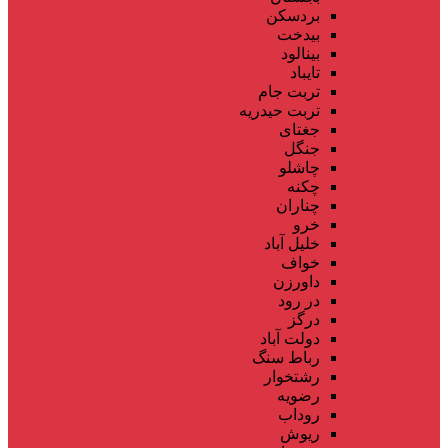
بردسکن
بیدخت
بینالود
تایباد
تربت جام
تربت حیدریه
جغتای
جنگل
چاشلو
چکنه
چناران
خرو
خلیل آباد
خواف
داورزن
در رود
درگز
دولت آباد
رباط سنگ
رشتخوار
رضویه
روداب
ریوش