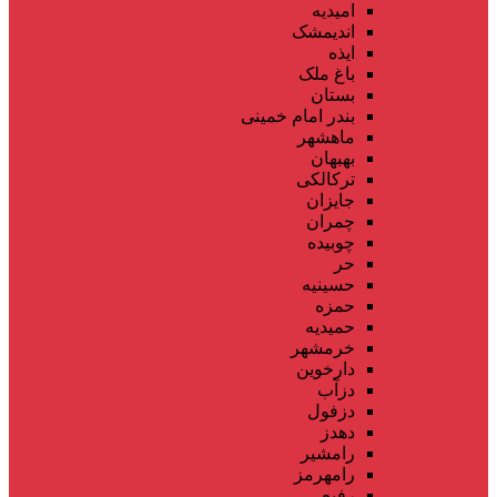
امیدیه
اندیمشک
ایذه
باغ ملک
بستان
بندر امام خمینی
ماهشهر
بهبهان
ترکالکی
جایزان
چمران
چوبیده
حر
حسینیه
حمزه
حمیدیه
خرمشهر
دارخوین
دزآب
دزفول
دهدز
رامشیر
رامهرمز
رفیع