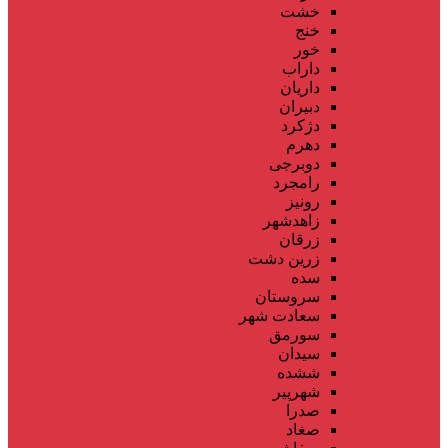
خشت
خنج
خور
داراب
داریان
دبیران
دژکرد
دهرم
دوبرجی
رامجرد
رونیز
زاهدشهر
زرقان
زرین دشت
سده
سروستان
سعادت شهر
سورمق
سیدان
ششده
شهرپیر
صدرا
صغاد