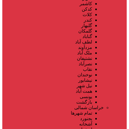
کاشمر
کدکن
کلات
کندر
گلبهار
گلمکان
گناباد
لطف آباد
مزدآوند
ملک آباد
نشتیفان
نصرآباد
نقاب
نوخندان
نیشابور
نیل شهر
همت آباد
یونسی
بازگشت
خراسان شمالی
تمام شهر‌ها
بجنورد
آشخانه