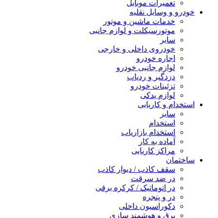
تعمیرات موبایل
خودرو و وسایل نقلیه
خدمات ماشین و موتور
موتورسیکلت و لوازم جانبی
سایر
خودروی داخلی و خارجی
اجاره خودرو
لوازم جانبی خودرو
دزدگیر و ردیاب
تزئینات خودرو
لوازم یدکی
استخدام و کاریابی
سایر
استخدام
استخدام بازاریاب
آماده به کار
مراکز کاریابی
ساختمان
سقف کاذب / دیوار کاذب
در ضد سرقت
در اتوماتیک / کرکره برقی
در و پنجره
دکوراسیون داخلی
برق و هوشمند سازی