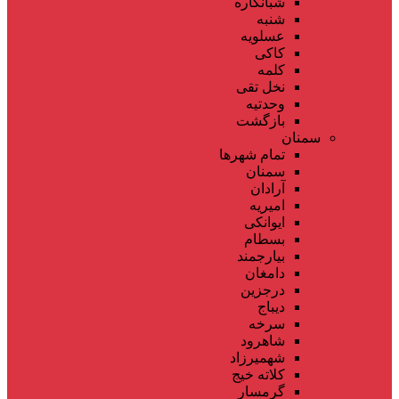
شبانکاره
شنبه
عسلویه
کاکی
کلمه
نخل تقی
وحدتیه
بازگشت
سمنان
تمام شهر‌ها
سمنان
آرادان
امیریه
ایوانکی
بسطام
بیارجمند
دامغان
درجزین
دیباج
سرخه
شاهرود
شهمیرزاد
کلاته خیج
گرمسار