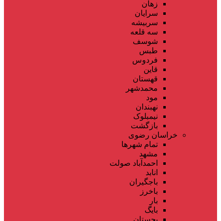
زهان
سرایان
سربیشه
سه قلعه
شوسف
طبس
فردوس
قاین
قهستان
محمدشهر
مود
نهبندان
نیمبلوک
بازگشت
خراسان رضوی
تمام شهر‌ها
مشهد
احمدآباد صولت
انابد
باجگیران
باخرز
بار
بایگ
بجستان