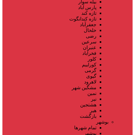
بیله سوار
پارس آباد
تازه کند
تازه کندانگوت
جعفرآباد
خلخال
رضی
سرعین
عنبران
فخرآباد
کلور
کوراییم
گرمی
گیوی
لاهرود
مشگین شهر
نمین
نیر
هشتجین
هیر
بازگشت
بوشهر
تمام شهر‌ها
بوشهر