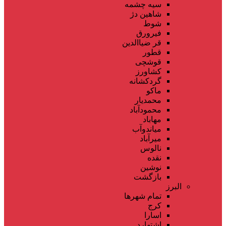
سیه چشمه
شاهین دژ
شوط
فیرورق
قر ضیاالدین
قطور
قوشچی
کشاورز
گردکشانه
ماکو
محمدیار
محمودآباد
مهاباد
میاندوآب
میرآباد
نالوس
نقده
نوشین
بازگشت
البرز
تمام شهر‌ها
کرج
اسارا
اشتهارد