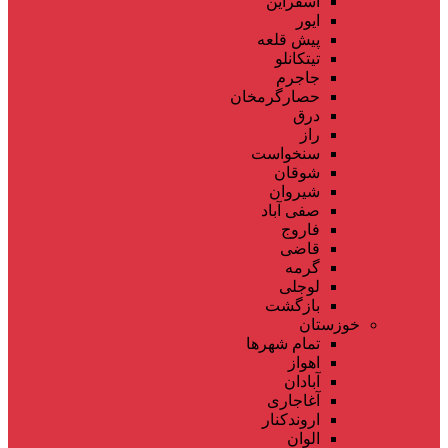
اسفراین
ایور
پیش قلعه
تیتکانلو
جاجرم
حصارگرمخان
درق
راز
سنخواست
شوقان
شیروان
صفی آباد
فاروج
قاضی
گرمه
لوجلی
بازگشت
خوزستان
تمام شهر‌ها
اهواز
آبادان
آغاجاری
اروندکنار
الوان