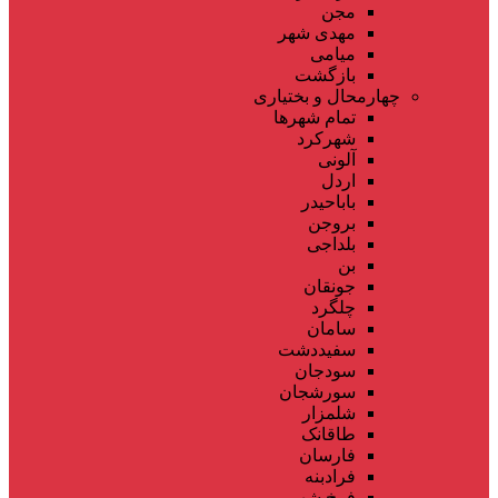
مجن
مهدی شهر
میامی
بازگشت
چهارمحال و بختیاری
تمام شهر‌ها
شهرکرد
آلونی
اردل
باباحیدر
بروجن
بلداجی
بن
جونقان
چلگرد
سامان
سفیددشت
سودجان
سورشجان
شلمزار
طاقانک
فارسان
فرادبنه
فرخ شهر