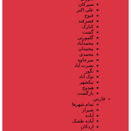
سیرکان
علی اکبر
فنوج
قصرقند
کنارک
گشت
گلمورتی
محمدآباد
محمدان
محمدی
میرجاوه
نصرت آباد
نگور
نوک آباد
نیکشهر
هیدوچ
بازگشت
فارس
تمام شهر‌ها
شیراز
آباده
آباده طشک
اردکان