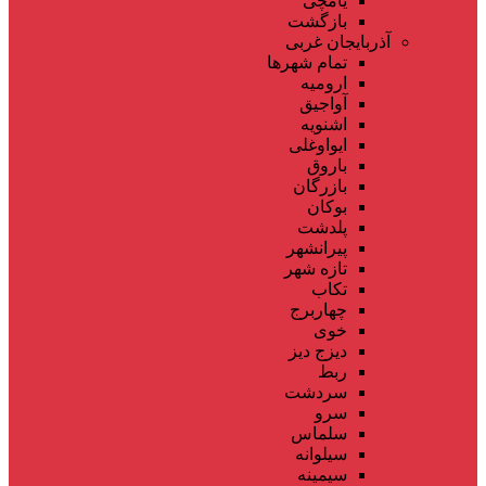
یامچی
بازگشت
آذربایجان غربی
تمام شهر‌ها
ارومیه
آواجیق
اشنویه
ایواوغلی
باروق
بازرگان
بوکان
پلدشت
پیرانشهر
تازه شهر
تکاب
چهاربرج
خوی
دیزج دیز
ربط
سردشت
سرو
سلماس
سیلوانه
سیمینه