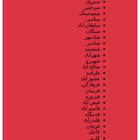
سبزوار
سرخس
سفیدسنگ
سلامی
سلطان آباد
سنگان
شادمهر
شاندیز
ششتمد
شهرآباد
شهرزو
صالح آباد
طرقبه
عشق آباد
فرهادگرد
فریمان
فیروزه
فیض آباد
قاسم آباد
قدمگاه
قلندرآباد
قوچان
کاخک
کاریز