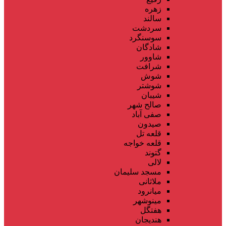
زهره
سالند
سردشت
سوسنگرد
شادگان
شاوور
شرافت
شوش
شوشتر
شیبان
صالح شهر
صفی آباد
صیدون
قلعه تل
قلعه خواجه
گتوند
لالی
مسجد سلیمان
ملاثانی
میانرود
مینوشهر
هفتگل
هندیجان