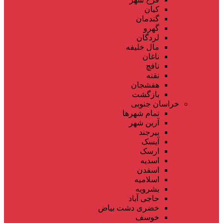
کیان
گندمان
گهرو
لردگان
مال خلیفه
ناغان
نافچ
نقنه
هفشجان
بازگشت
خراسان جنوبی
تمام شهر‌ها
آرین شهر
بیرجند
آیسک
ارسک
اسدیه
اسفدن
اسلامیه
بشرویه
حاجی آباد
خضری دشت بیاض
خوسف