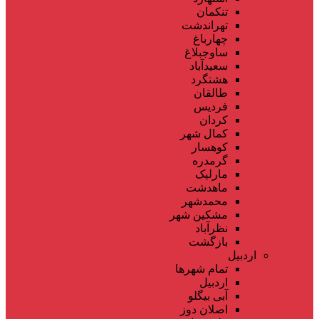
تنکمان
تهراندشت
چهارباغ
ساوجبلاغ
سعیدآباد
هشتگرد
طالقان
فردیس
کردان
کمال شهر
کوهسار
گرمدره
مارلیک
ماهدشت
محمدشهر
مشکین شهر
نظرآباد
بازگشت
اردبیل
تمام شهر‌ها
اردبیل
آبی بیگلو
اصلان دوز