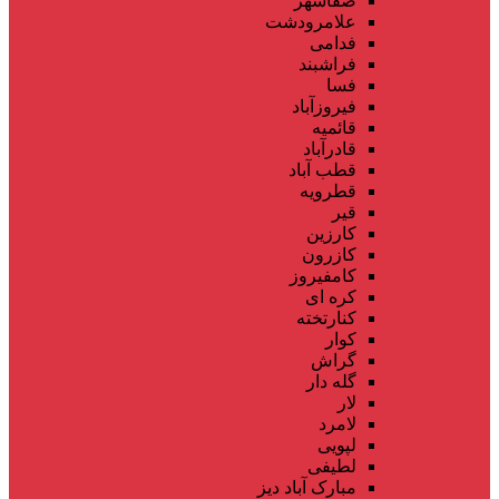
صفاشهر
علامرودشت
فدامی
فراشبند
فسا
فیروزآباد
قائمیه
قادرآباد
قطب آباد
قطرویه
قیر
کارزین
کازرون
کامفیروز
کره ای
کنارتخته
کوار
گراش
گله دار
لار
لامرد
لپویی
لطیفی
مبارک آباد دیز