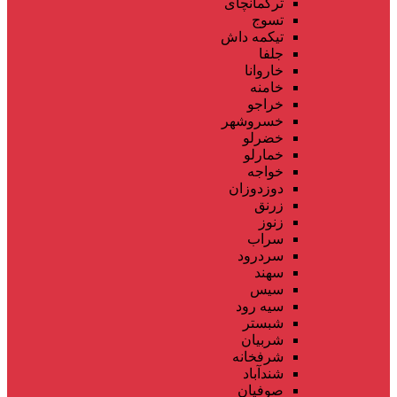
ترکمانچای
تسوج
تیکمه داش
جلفا
خاروانا
خامنه
خراجو
خسروشهر
خضرلو
خمارلو
خواجه
دوزدوزان
زرنق
زنوز
سراب
سردرود
سهند
سیس
سیه رود
شبستر
شربیان
شرفخانه
شندآباد
صوفیان