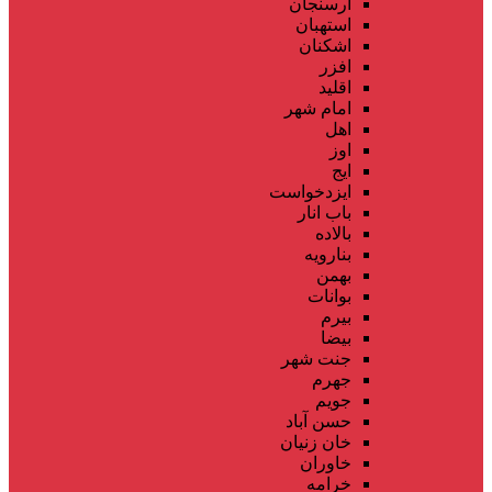
ارسنجان
استهبان
اشکنان
افزر
اقلید
امام شهر
اهل
اوز
ایج
ایزدخواست
باب انار
بالاده
بنارویه
بهمن
بوانات
بیرم
بیضا
جنت شهر
جهرم
جویم
حسن آباد
خان زنیان
خاوران
خرامه