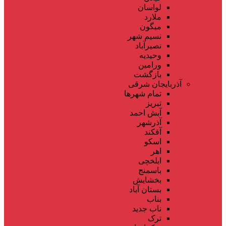
لواسان
ملارد
میگون
نسیم شهر
نصیرآباد
وحیدیه
ورامین
بازگشت
آذربایجان شرقی
تمام شهر‌ها
تبریز
آبش احمد
آذرشهر
آقکند
اسکو
اهر
ایلخچی
باسمنج
بخشایش
بستان آباد
بناب
ناب جدید
ترک