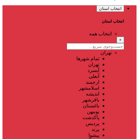
انتخاب استان
انتخاب استان
انتخاب همه
×
تهران
تمام شهر‌ها
تهران
آبسرد
آبعلی
ارجمند
اسلامشهر
اندیشه
باقرشهر
باغستان
بومهن
پاکدشت
پردیس
پرند
پیشوا