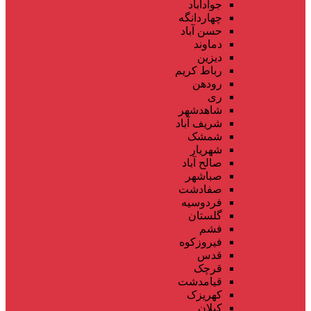
جوادآباد
چهاردانگه
حسن آباد
دماوند
دیزین
رباط کریم
رودهن
ری
شاهدشهر
شریف آباد
شمشک
شهریار
صالح آباد
صباشهر
صفادشت
فردوسیه
گلستان
فشم
فیروزکوه
قدس
قرچک
قیامدشت
کهریزک
کیلان