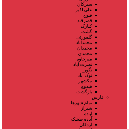
سیرکان
علی اکبر
فنوج
قصرقند
کنارک
گشت
گلمورتی
محمدآباد
محمدان
محمدی
میرجاوه
نصرت آباد
نگور
نوک آباد
نیکشهر
هیدوچ
بازگشت
فارس
تمام شهر‌ها
شیراز
آباده
آباده طشک
اردکان