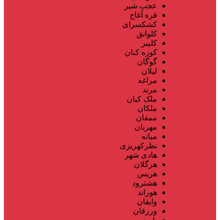
عجب شیر
قره آغاج
کشکسرای
کلوانق
کلیبر
کوزه کنان
گوگان
لیلان
مراغه
مرند
ملک کیان
ملکان
ممقان
مهربان
میانه
نظرکهریزی
هادی شهر
هرگلان
هریس
هشترود
هوراند
وایقان
ورزقان