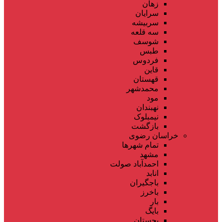
زهان
سرایان
سربیشه
سه قلعه
شوسف
طبس
فردوس
قاین
قهستان
محمدشهر
مود
نهبندان
نیمبلوک
بازگشت
خراسان رضوی
تمام شهر‌ها
مشهد
احمدآباد صولت
انابد
باجگیران
باخرز
بار
بایگ
بجستان