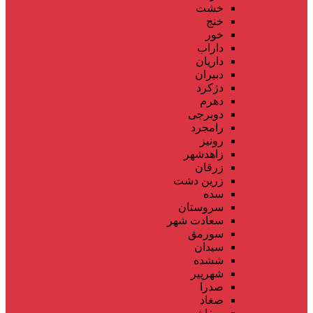
خشت
خنج
خور
داراب
داریان
دبیران
دژکرد
دهرم
دوبرجی
رامجرد
رونیز
زاهدشهر
زرقان
زرین دشت
سده
سروستان
سعادت شهر
سورمق
سیدان
ششده
شهرپیر
صدرا
صغاد