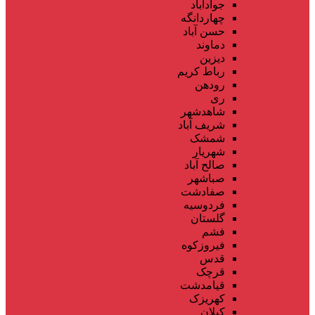
جوادآباد
چهاردانگه
حسن آباد
دماوند
دیزین
رباط کریم
رودهن
ری
شاهدشهر
شریف آباد
شمشک
شهریار
صالح آباد
صباشهر
صفادشت
فردوسیه
گلستان
فشم
فیروزکوه
قدس
قرچک
قیامدشت
کهریزک
کیلان