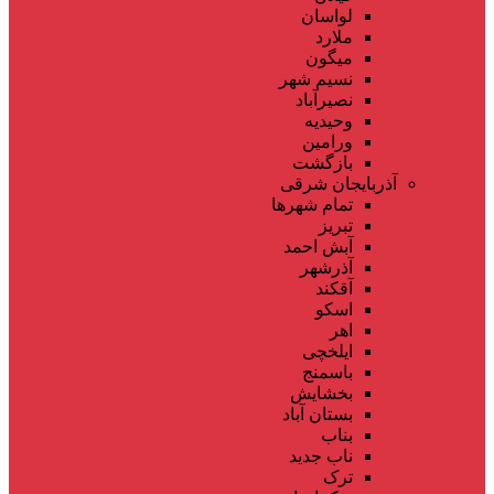
لواسان
ملارد
میگون
نسیم شهر
نصیرآباد
وحیدیه
ورامین
بازگشت
آذربایجان شرقی
تمام شهر‌ها
تبریز
آبش احمد
آذرشهر
آقکند
اسکو
اهر
ایلخچی
باسمنج
بخشایش
بستان آباد
بناب
ناب جدید
ترک