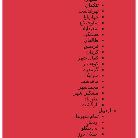
تنکمان
تهراندشت
چهارباغ
ساوجبلاغ
سعیدآباد
هشتگرد
طالقان
فردیس
کردان
کمال شهر
کوهسار
گرمدره
مارلیک
ماهدشت
محمدشهر
مشکین شهر
نظرآباد
بازگشت
اردبیل
تمام شهر‌ها
اردبیل
آبی بیگلو
اصلان دوز