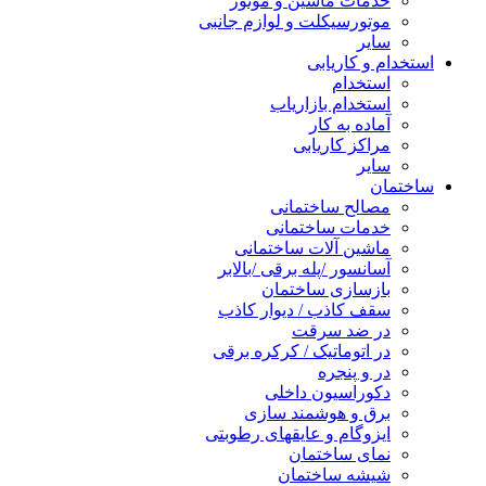
خدمات ماشین و موتور
موتورسیکلت و لوازم جانبی
سایر
استخدام و کاریابی
استخدام
استخدام بازاریاب
آماده به کار
مراکز کاریابی
سایر
ساختمان
مصالح ساختمانی
خدمات ساختمانی
ماشین آلات ساختمانی
آسانسور /پله برقی /بالابر
بازسازی ساختمان
سقف کاذب / دیوار کاذب
در ضد سرقت
در اتوماتیک / کرکره برقی
در و پنجره
دکوراسیون داخلی
برق و هوشمند سازی
ایزوگام و عایقهای رطوبتی
نمای ساختمان
شیشه ساختمان