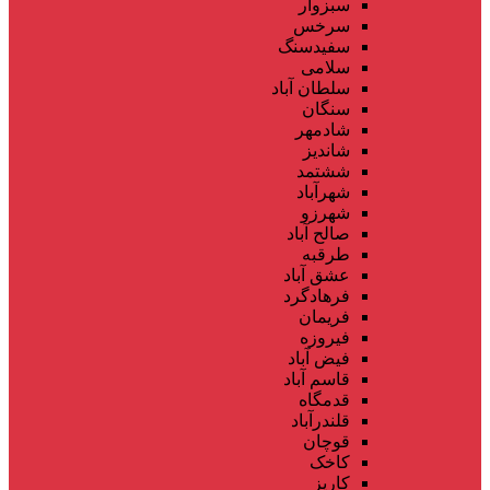
سبزوار
سرخس
سفیدسنگ
سلامی
سلطان آباد
سنگان
شادمهر
شاندیز
ششتمد
شهرآباد
شهرزو
صالح آباد
طرقبه
عشق آباد
فرهادگرد
فریمان
فیروزه
فیض آباد
قاسم آباد
قدمگاه
قلندرآباد
قوچان
کاخک
کاریز