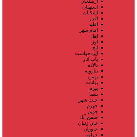
ارسنجان
استهبان
اشکنان
افزر
اقلید
امام شهر
اهل
اوز
ایج
ایزدخواست
باب انار
بالاده
بنارویه
بهمن
بوانات
بیرم
بیضا
جنت شهر
جهرم
جویم
حسن آباد
خان زنیان
خاوران
خرامه