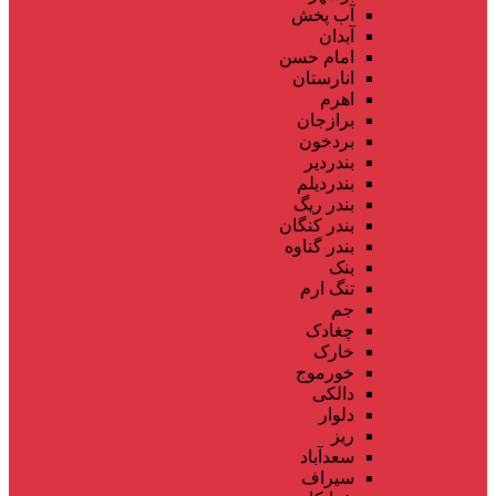
آب پخش
آبدان
امام حسن
انارستان
اهرم
برازجان
بردخون
بندردیر
بندردیلم
بندر ریگ
بندر کنگان
بندر گناوه
بنک
تنگ ارم
جم
چغادک
خارک
خورموج
دالکی
دلوار
ریز
سعدآباد
سیراف