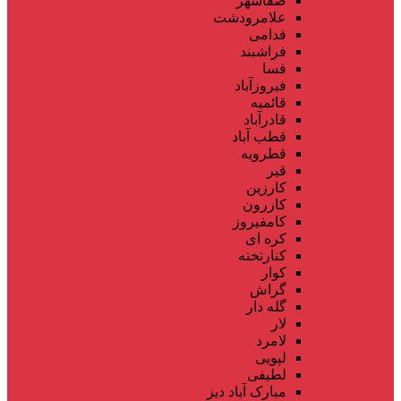
صفاشهر
علامرودشت
فدامی
فراشبند
فسا
فیروزآباد
قائمیه
قادرآباد
قطب آباد
قطرویه
قیر
کارزین
کازرون
کامفیروز
کره ای
کنارتخته
کوار
گراش
گله دار
لار
لامرد
لپویی
لطیفی
مبارک آباد دیز