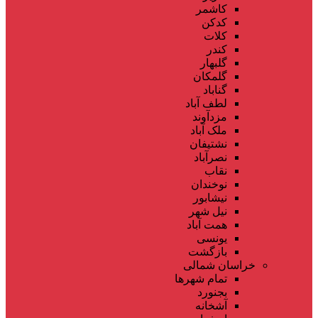
کاشمر
کدکن
کلات
کندر
گلبهار
گلمکان
گناباد
لطف آباد
مزدآوند
ملک آباد
نشتیفان
نصرآباد
نقاب
نوخندان
نیشابور
نیل شهر
همت آباد
یونسی
بازگشت
خراسان شمالی
تمام شهر‌ها
بجنورد
آشخانه