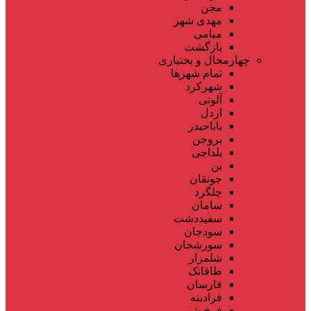
مجن
مهدی شهر
میامی
بازگشت
چهارمحال و بختیاری
تمام شهر‌ها
شهرکرد
آلونی
اردل
باباحیدر
بروجن
بلداجی
بن
جونقان
چلگرد
سامان
سفیددشت
سودجان
سورشجان
شلمزار
طاقانک
فارسان
فرادبنه
فرخ شهر