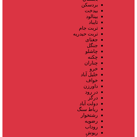
بردسکن
بیدخت
بینالود
تایباد
تربت جام
تربت حیدریه
جغتای
جنگل
چاشلو
چکنه
چناران
خرو
خلیل آباد
خواف
داورزن
در رود
درگز
دولت آباد
رباط سنگ
رشتخوار
رضویه
روداب
ریوش