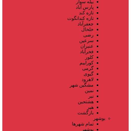
بیله سوار
پارس آباد
تازه کند
تازه کندانگوت
جعفرآباد
خلخال
رضی
سرعین
عنبران
فخرآباد
کلور
کوراییم
گرمی
گیوی
لاهرود
مشگین شهر
نمین
نیر
هشتجین
هیر
بازگشت
بوشهر
تمام شهر‌ها
بوشهر