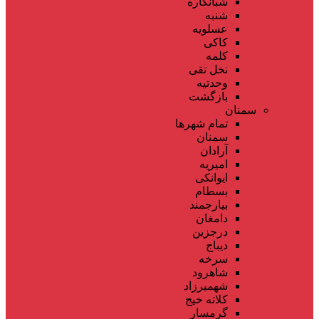
شبانکاره
شنبه
عسلویه
کاکی
کلمه
نخل تقی
وحدتیه
بازگشت
سمنان
تمام شهر‌ها
سمنان
آرادان
امیریه
ایوانکی
بسطام
بیارجمند
دامغان
درجزین
دیباج
سرخه
شاهرود
شهمیرزاد
کلاته خیج
گرمسار