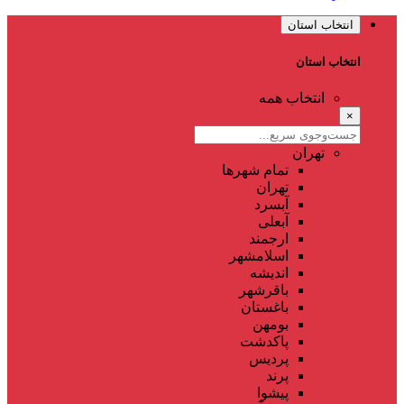
انتخاب استان
انتخاب استان
انتخاب همه
×
تهران
تمام شهر‌ها
تهران
آبسرد
آبعلی
ارجمند
اسلامشهر
اندیشه
باقرشهر
باغستان
بومهن
پاکدشت
پردیس
پرند
پیشوا