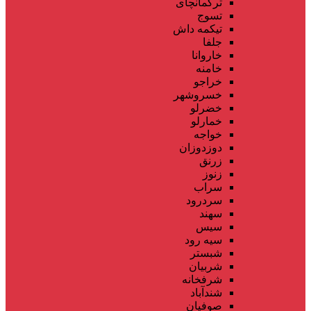
ترکمانچای
تسوج
تیکمه داش
جلفا
خاروانا
خامنه
خراجو
خسروشهر
خضرلو
خمارلو
خواجه
دوزدوزان
زرنق
زنوز
سراب
سردرود
سهند
سیس
سیه رود
شبستر
شربیان
شرفخانه
شندآباد
صوفیان