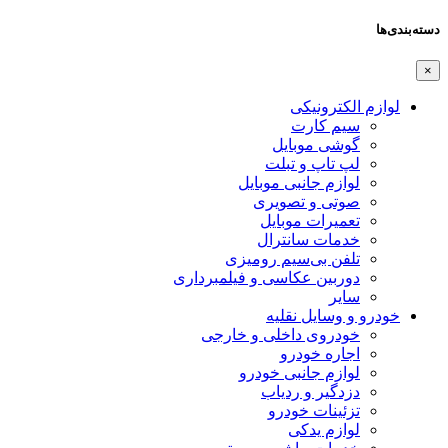
دسته‌بندی‌ها
×
لوازم الکترونیکی
سیم کارت
گوشی موبایل
لپ تاپ و تبلت
لوازم جانبی موبایل
صوتی و تصویری
تعمیرات موبایل
خدمات سانترال
تلفن بی‌سیم رومیزی
دوربین عکاسی و فیلمبرداری
سایر
خودرو و وسایل نقلیه
خودروی داخلی و خارجی
اجاره خودرو
لوازم جانبی خودرو
دزدگیر و ردیاب
تزئینات خودرو
لوازم یدکی