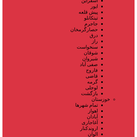
اسفراین
ایور
پیش قلعه
تیتکانلو
جاجرم
حصارگرمخان
درق
راز
سنخواست
شوقان
شیروان
صفی آباد
فاروج
قاضی
گرمه
لوجلی
بازگشت
خوزستان
تمام شهر‌ها
اهواز
آبادان
آغاجاری
اروندکنار
الوان