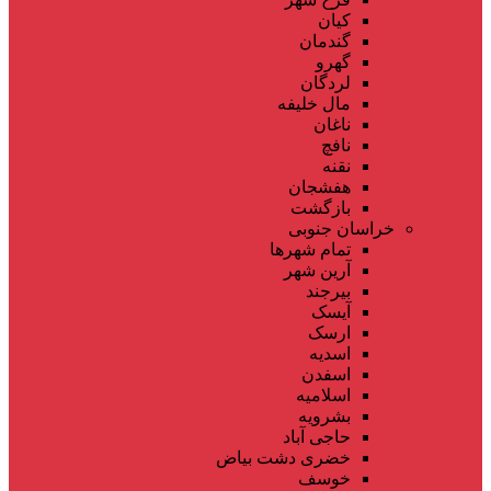
کیان
گندمان
گهرو
لردگان
مال خلیفه
ناغان
نافچ
نقنه
هفشجان
بازگشت
خراسان جنوبی
تمام شهر‌ها
آرین شهر
بیرجند
آیسک
ارسک
اسدیه
اسفدن
اسلامیه
بشرویه
حاجی آباد
خضری دشت بیاض
خوسف