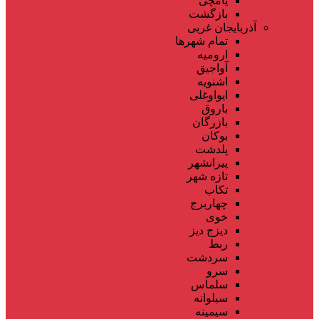
یامچی
بازگشت
آذربایجان غربی
تمام شهر‌ها
ارومیه
آواجیق
اشنویه
ایواوغلی
باروق
بازرگان
بوکان
پلدشت
پیرانشهر
تازه شهر
تکاب
چهاربرج
خوی
دیزج دیز
ربط
سردشت
سرو
سلماس
سیلوانه
سیمینه