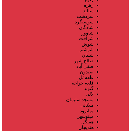
زهره
سالند
سردشت
سوسنگرد
شادگان
شاوور
شرافت
شوش
شوشتر
شیبان
صالح شهر
صفی آباد
صیدون
قلعه تل
قلعه خواجه
گتوند
لالی
مسجد سلیمان
ملاثانی
میانرود
مینوشهر
هفتگل
هندیجان