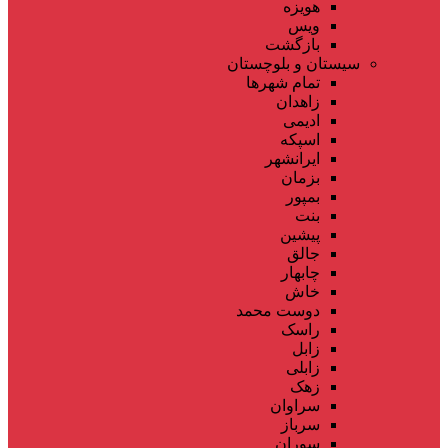
هویزه
ویس
بازگشت
سیستان و بلوچستان
تمام شهر‌ها
زاهدان
ادیمی
اسپکه
ایرانشهر
بزمان
بمپور
بنت
پیشین
جالق
چابهار
خاش
دوست محمد
راسک
زابل
زابلی
زهک
سراوان
سرباز
سوران