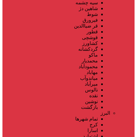
سیه چشمه
شاهین دژ
شوط
فیرورق
قر ضیاالدین
قطور
قوشچی
کشاورز
گردکشانه
ماکو
محمدیار
محمودآباد
مهاباد
میاندوآب
میرآباد
نالوس
نقده
نوشین
بازگشت
البرز
تمام شهر‌ها
کرج
اسارا
اشتهارد