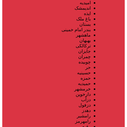
امیدیه
اندیمشک
ایذه
باغ ملک
بستان
بندر امام خمینی
ماهشهر
بهبهان
ترکالکی
جایزان
چمران
چوبیده
حر
حسینیه
حمزه
حمیدیه
خرمشهر
دارخوین
دزآب
دزفول
دهدز
رامشیر
رامهرمز
رفیع