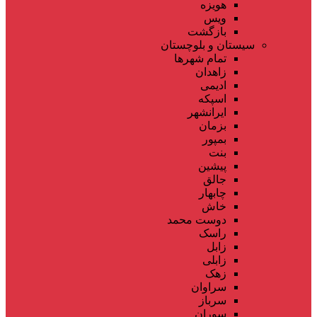
هویزه
ویس
بازگشت
سیستان و بلوچستان
تمام شهر‌ها
زاهدان
ادیمی
اسپکه
ایرانشهر
بزمان
بمپور
بنت
پیشین
جالق
چابهار
خاش
دوست محمد
راسک
زابل
زابلی
زهک
سراوان
سرباز
سوران