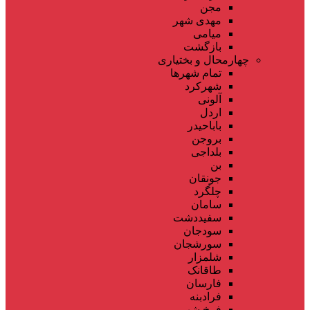
مجن
مهدی شهر
میامی
بازگشت
چهارمحال و بختیاری
تمام شهر‌ها
شهرکرد
آلونی
اردل
باباحیدر
بروجن
بلداجی
بن
جونقان
چلگرد
سامان
سفیددشت
سودجان
سورشجان
شلمزار
طاقانک
فارسان
فرادبنه
فرخ شهر