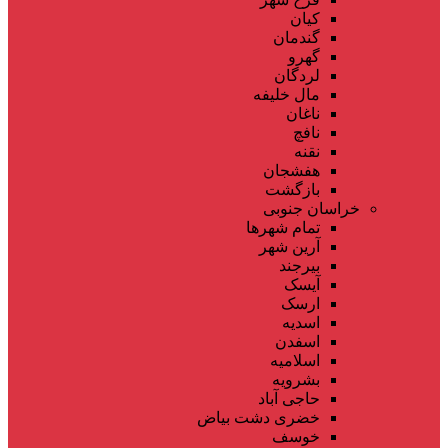
کیان
گندمان
گهرو
لردگان
مال خلیفه
ناغان
نافچ
نقنه
هفشجان
بازگشت
خراسان جنوبی
تمام شهر‌ها
آرین شهر
بیرجند
آیسک
ارسک
اسدیه
اسفدن
اسلامیه
بشرویه
حاجی آباد
خضری دشت بیاض
خوسف