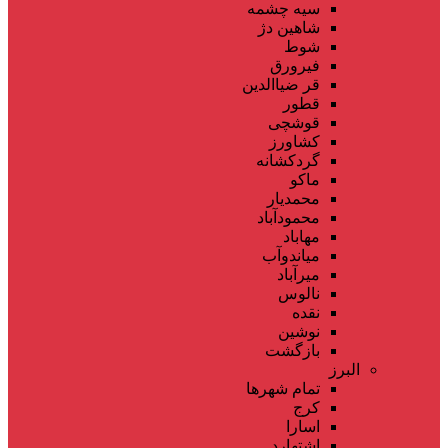
سیه چشمه
شاهین دژ
شوط
فیرورق
قر ضیاالدین
قطور
قوشچی
کشاورز
گردکشانه
ماکو
محمدیار
محمودآباد
مهاباد
میاندوآب
میرآباد
نالوس
نقده
نوشین
بازگشت
البرز
تمام شهر‌ها
کرج
اسارا
اشتهارد