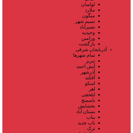
لواسان
ملارد
میگون
نسیم شهر
نصیرآباد
وحیدیه
ورامین
بازگشت
آذربایجان شرقی
تمام شهر‌ها
تبریز
آبش احمد
آذرشهر
آقکند
اسکو
اهر
ایلخچی
باسمنج
بخشایش
بستان آباد
بناب
ناب جدید
ترک