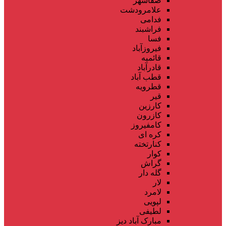
صفاشهر
علامرودشت
فدامی
فراشبند
فسا
فیروزآباد
قائمیه
قادرآباد
قطب آباد
قطرویه
قیر
کارزین
کازرون
کامفیروز
کره ای
کنارتخته
کوار
گراش
گله دار
لار
لامرد
لپویی
لطیفی
مبارک آباد دیز