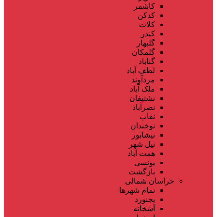
کاشمر
کدکن
کلات
کندر
گلبهار
گلمکان
گناباد
لطف آباد
مزدآوند
ملک آباد
نشتیفان
نصرآباد
نقاب
نوخندان
نیشابور
نیل شهر
همت آباد
یونسی
بازگشت
خراسان شمالی
تمام شهر‌ها
بجنورد
آشخانه