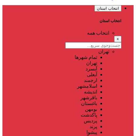
انتخاب استان
انتخاب استان
انتخاب همه
×
تهران
تمام شهر‌ها
تهران
آبسرد
آبعلی
ارجمند
اسلامشهر
اندیشه
باقرشهر
باغستان
بومهن
پاکدشت
پردیس
پرند
پیشوا