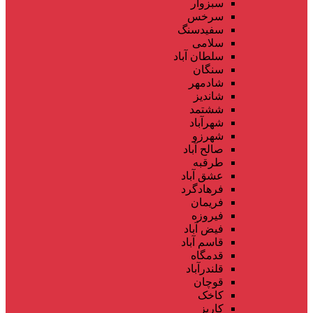
سبزوار
سرخس
سفیدسنگ
سلامی
سلطان آباد
سنگان
شادمهر
شاندیز
ششتمد
شهرآباد
شهرزو
صالح آباد
طرقبه
عشق آباد
فرهادگرد
فریمان
فیروزه
فیض آباد
قاسم آباد
قدمگاه
قلندرآباد
قوچان
کاخک
کاریز