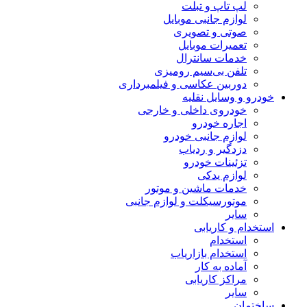
لپ تاپ و تبلت
لوازم جانبی موبایل
صوتی و تصویری
تعمیرات موبایل
خدمات سانترال
تلفن بی‌سیم رومیزی
دوربین عکاسی و فیلمبرداری
خودرو و وسایل نقلیه
خودروی داخلی و خارجی
اجاره خودرو
لوازم جانبی خودرو
دزدگیر و ردیاب
تزئینات خودرو
لوازم یدکی
خدمات ماشین و موتور
موتورسیکلت و لوازم جانبی
سایر
استخدام و کاریابی
استخدام
استخدام بازاریاب
آماده به کار
مراکز کاریابی
سایر
ساختمان