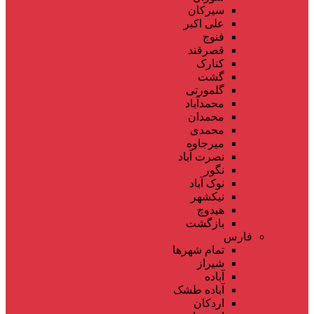
سیرکان
علی اکبر
فنوج
قصرقند
کنارک
گشت
گلمورتی
محمدآباد
محمدان
محمدی
میرجاوه
نصرت آباد
نگور
نوک آباد
نیکشهر
هیدوچ
بازگشت
فارس
تمام شهر‌ها
شیراز
آباده
آباده طشک
اردکان