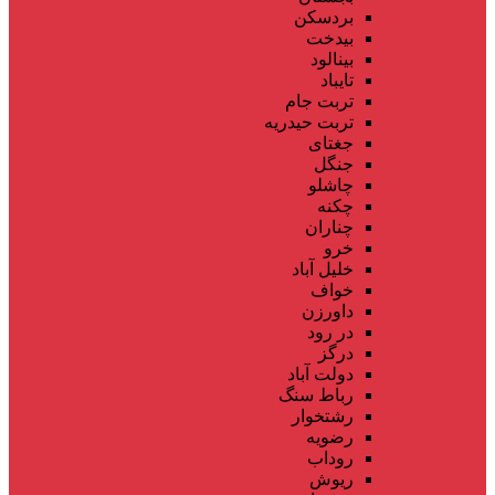
بردسکن
بیدخت
بینالود
تایباد
تربت جام
تربت حیدریه
جغتای
جنگل
چاشلو
چکنه
چناران
خرو
خلیل آباد
خواف
داورزن
در رود
درگز
دولت آباد
رباط سنگ
رشتخوار
رضویه
روداب
ریوش