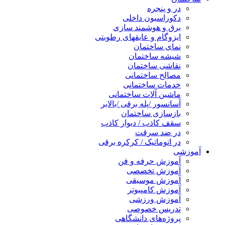
در و پنجره
دکوراسیون داخلی
برق و هوشمند سازی
ایزوگام و عایقهای رطوبتی
نمای ساختمان
شیشه ساختمان
نقاشی ساختمان
مصالح ساختمانی
خدمات ساختمانی
ماشین آلات ساختمانی
آسانسور /پله برقی /بالابر
بازسازی ساختمان
سقف کاذب / دیوار کاذب
در ضد سرقت
در اتوماتیک / کرکره برقی
آموزشی
آموزش حرفه و فن
آموزش تخصصی
آموزش موسیقی
آموزش کامپیوتر
آموزش ورزشی
تدریس خصوصی
پروژه‌های دانشگاهی