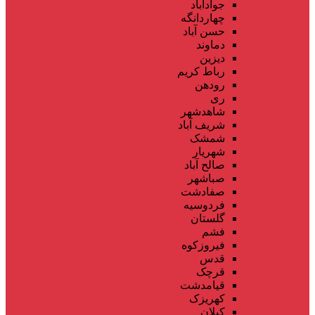
جوادآباد
چهاردانگه
حسن آباد
دماوند
دیزین
رباط کریم
رودهن
ری
شاهدشهر
شریف آباد
شمشک
شهریار
صالح آباد
صباشهر
صفادشت
فردوسیه
گلستان
فشم
فیروزکوه
قدس
قرچک
قیامدشت
کهریزک
کیلان