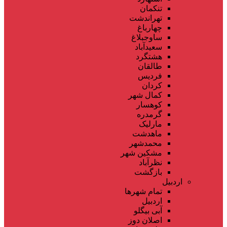
تنکمان
تهراندشت
چهارباغ
ساوجبلاغ
سعیدآباد
هشتگرد
طالقان
فردیس
کردان
کمال شهر
کوهسار
گرمدره
مارلیک
ماهدشت
محمدشهر
مشکین شهر
نظرآباد
بازگشت
اردبیل
تمام شهر‌ها
اردبیل
آبی بیگلو
اصلان دوز