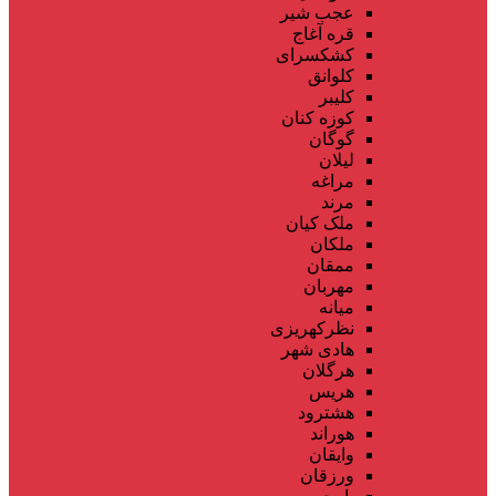
عجب شیر
قره آغاج
کشکسرای
کلوانق
کلیبر
کوزه کنان
گوگان
لیلان
مراغه
مرند
ملک کیان
ملکان
ممقان
مهربان
میانه
نظرکهریزی
هادی شهر
هرگلان
هریس
هشترود
هوراند
وایقان
ورزقان