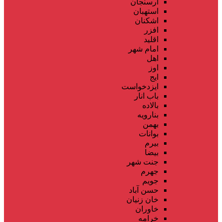
ارسنجان
استهبان
اشکنان
افزر
اقلید
امام شهر
اهل
اوز
ایج
ایزدخواست
باب انار
بالاده
بنارویه
بهمن
بوانات
بیرم
بیضا
جنت شهر
جهرم
جویم
حسن آباد
خان زنیان
خاوران
خرامه