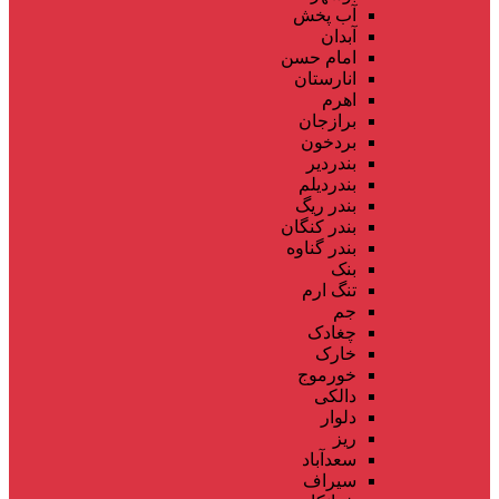
آب پخش
آبدان
امام حسن
انارستان
اهرم
برازجان
بردخون
بندردیر
بندردیلم
بندر ریگ
بندر کنگان
بندر گناوه
بنک
تنگ ارم
جم
چغادک
خارک
خورموج
دالکی
دلوار
ریز
سعدآباد
سیراف