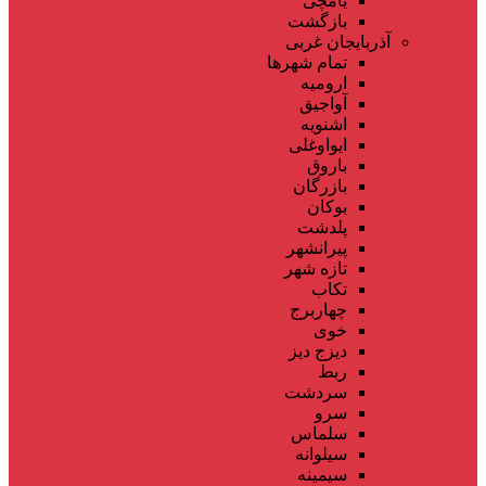
یامچی
بازگشت
آذربایجان غربی
تمام شهر‌ها
ارومیه
آواجیق
اشنویه
ایواوغلی
باروق
بازرگان
بوکان
پلدشت
پیرانشهر
تازه شهر
تکاب
چهاربرج
خوی
دیزج دیز
ربط
سردشت
سرو
سلماس
سیلوانه
سیمینه