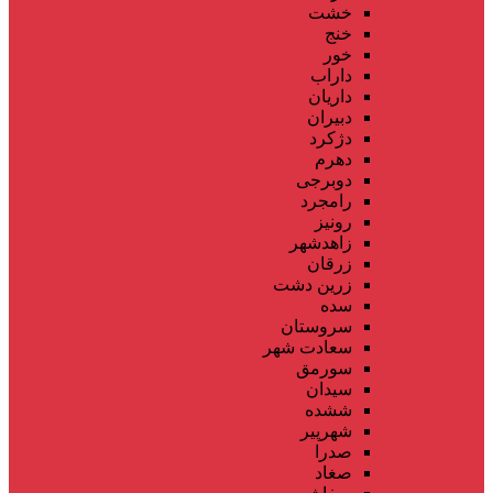
خشت
خنج
خور
داراب
داریان
دبیران
دژکرد
دهرم
دوبرجی
رامجرد
رونیز
زاهدشهر
زرقان
زرین دشت
سده
سروستان
سعادت شهر
سورمق
سیدان
ششده
شهرپیر
صدرا
صغاد