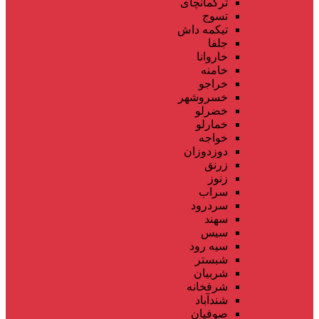
ترکمانچای
تسوج
تیکمه داش
جلفا
خاروانا
خامنه
خراجو
خسروشهر
خضرلو
خمارلو
خواجه
دوزدوزان
زرنق
زنوز
سراب
سردرود
سهند
سیس
سیه رود
شبستر
شربیان
شرفخانه
شندآباد
صوفیان