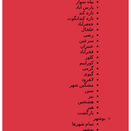
بیله سوار
پارس آباد
تازه کند
تازه کندانگوت
جعفرآباد
خلخال
رضی
سرعین
عنبران
فخرآباد
کلور
کوراییم
گرمی
گیوی
لاهرود
مشگین شهر
نمین
نیر
هشتجین
هیر
بازگشت
بوشهر
تمام شهر‌ها
بوشهر