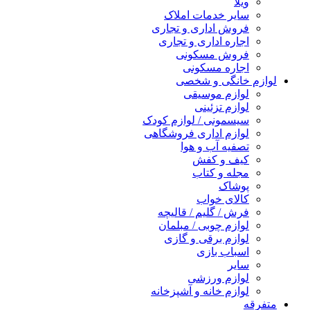
ویلا
سایر خدمات املاک
فروش اداری و تجاری
اجاره اداری و تجاری
فروش مسکونی
اجاره مسکونی
لوازم خانگی و شخصی
لوازم موسیقی
لوازم تزئینی
سیسمونی / لوازم کودک
لوازم اداری فروشگاهی
تصفیه آب و هوا
کیف و کفش
مجله و کتاب
پوشاک
کالای خواب
فرش / گلیم / قالیچه
لوازم چوبی / مبلمان
لوازم برقی و گازی
اسباب بازی
سایر
لوازم ورزشی
لوازم خانه و آشپزخانه
متفرقه