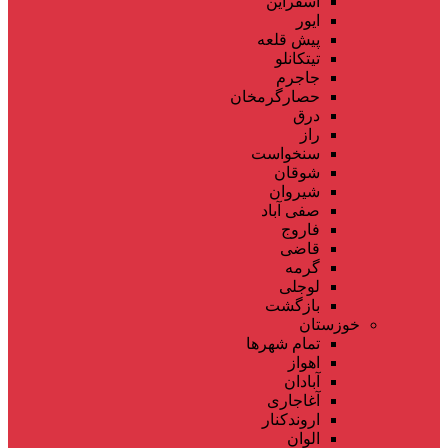
اسفراین
ایور
پیش قلعه
تیتکانلو
جاجرم
حصارگرمخان
درق
راز
سنخواست
شوقان
شیروان
صفی آباد
فاروج
قاضی
گرمه
لوجلی
بازگشت
خوزستان
تمام شهر‌ها
اهواز
آبادان
آغاجاری
اروندکنار
الوان