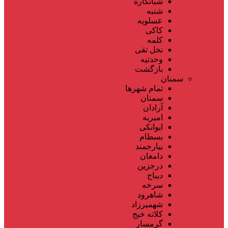
شبانکاره
شنبه
عسلویه
کاکی
کلمه
نخل تقی
وحدتیه
بازگشت
سمنان
تمام شهر‌ها
سمنان
آرادان
امیریه
ایوانکی
بسطام
بیارجمند
دامغان
درجزین
دیباج
سرخه
شاهرود
شهمیرزاد
کلاته خیج
گرمسار