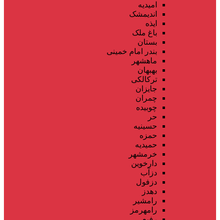
امیدیه
اندیمشک
ایذه
باغ ملک
بستان
بندر امام خمینی
ماهشهر
بهبهان
ترکالکی
جایزان
چمران
چوبیده
حر
حسینیه
حمزه
حمیدیه
خرمشهر
دارخوین
دزآب
دزفول
دهدز
رامشیر
رامهرمز
رفیع