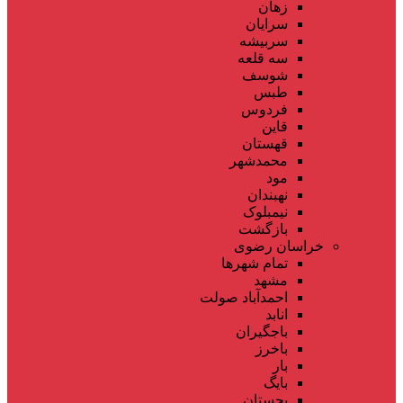
زهان
سرایان
سربیشه
سه قلعه
شوسف
طبس
فردوس
قاین
قهستان
محمدشهر
مود
نهبندان
نیمبلوک
بازگشت
خراسان رضوی
تمام شهر‌ها
مشهد
احمدآباد صولت
انابد
باجگیران
باخرز
بار
بایگ
بجستان