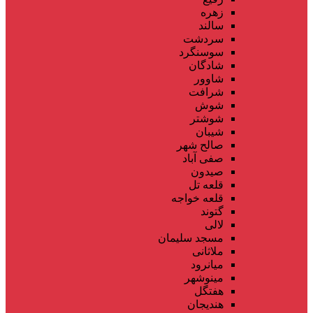
زهره
سالند
سردشت
سوسنگرد
شادگان
شاوور
شرافت
شوش
شوشتر
شیبان
صالح شهر
صفی آباد
صیدون
قلعه تل
قلعه خواجه
گتوند
لالی
مسجد سلیمان
ملاثانی
میانرود
مینوشهر
هفتگل
هندیجان