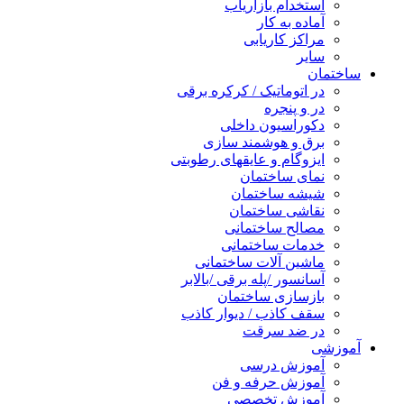
استخدام بازاریاب
آماده به کار
مراکز کاریابی
سایر
ساختمان
در اتوماتیک / کرکره برقی
در و پنجره
دکوراسیون داخلی
برق و هوشمند سازی
ایزوگام و عایقهای رطوبتی
نمای ساختمان
شیشه ساختمان
نقاشی ساختمان
مصالح ساختمانی
خدمات ساختمانی
ماشین آلات ساختمانی
آسانسور /پله برقی /بالابر
بازسازی ساختمان
سقف کاذب / دیوار کاذب
در ضد سرقت
آموزشی
آموزش درسی
آموزش حرفه و فن
آموزش تخصصی