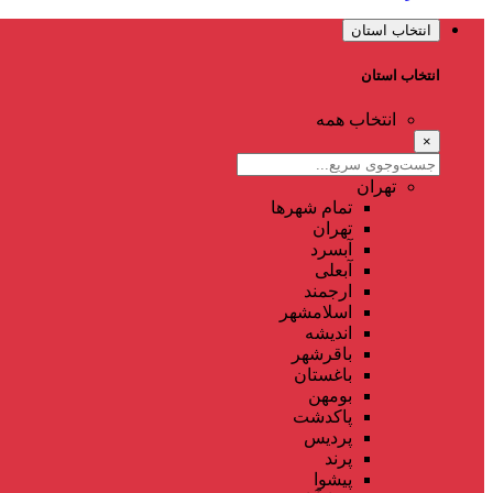
انتخاب استان
انتخاب استان
انتخاب همه
×
تهران
تمام شهر‌ها
تهران
آبسرد
آبعلی
ارجمند
اسلامشهر
اندیشه
باقرشهر
باغستان
بومهن
پاکدشت
پردیس
پرند
پیشوا