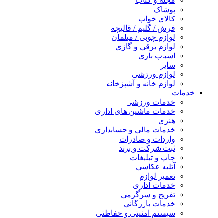
مجله و کتاب
پوشاک
کالای خواب
فرش / گلیم / قالیچه
لوازم چوبی / مبلمان
لوازم برقی و گازی
اسباب بازی
سایر
لوازم ورزشی
لوازم خانه و آشپزخانه
خدمات
خدمات ورزشی
خدمات ماشین های اداری
هنری
خدمات مالی و حسابداری
واردات و صادرات
ثبت شرکت و برند
چاپ و تبلیغات
آتلیه عکاسی
تعمیر لوازم
خدمات اداری
تفریح و سرگرمی
خدمات بازرگانی
سیستم امنیتی و حفاظتی