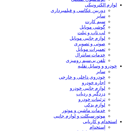
لوازم الکترونیکی
دوربین عکاسی و فیلمبرداری
سایر
سیم کارت
گوشی موبایل
لپ تاپ و تبلت
لوازم جانبی موبایل
صوتی و تصویری
تعمیرات موبایل
خدمات سانترال
تلفن بی‌سیم رومیزی
خودرو و وسایل نقلیه
سایر
خودروی داخلی و خارجی
اجاره خودرو
لوازم جانبی خودرو
دزدگیر و ردیاب
تزئینات خودرو
لوازم یدکی
خدمات ماشین و موتور
موتورسیکلت و لوازم جانبی
استخدام و کاریابی
استخدام