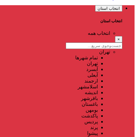
انتخاب استان
انتخاب استان
انتخاب همه
×
تهران
تمام شهر‌ها
تهران
آبسرد
آبعلی
ارجمند
اسلامشهر
اندیشه
باقرشهر
باغستان
بومهن
پاکدشت
پردیس
پرند
پیشوا