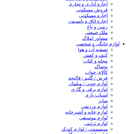
اجاره اداری و تجاری
فروش مسکونی
اجاره مسکونی
اجاره اتاق و پانسیون
زمین و باغ
ملک صنعتی
مشاور املاک
لوازم خانگی و شخصی
تصفیه آب و هوا
کیف و کفش
مجله و کتاب
پوشاک
کالای خواب
فرش / گلیم / قالیچه
لوازم چوبی / مبلمان
لوازم برقی و گازی
اسباب بازی
سایر
لوازم ورزشی
لوازم خانه و آشپزخانه
لوازم موسیقی
لوازم تزئینی
سیسمونی / لوازم کودک