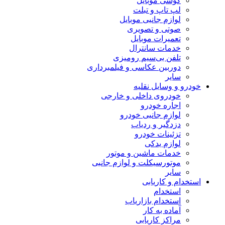
گوشی موبایل
لپ تاپ و تبلت
لوازم جانبی موبایل
صوتی و تصویری
تعمیرات موبایل
خدمات سانترال
تلفن بی‌سیم رومیزی
دوربین عکاسی و فیلمبرداری
سایر
خودرو و وسایل نقلیه
خودروی داخلی و خارجی
اجاره خودرو
لوازم جانبی خودرو
دزدگیر و ردیاب
تزئینات خودرو
لوازم یدکی
خدمات ماشین و موتور
موتورسیکلت و لوازم جانبی
سایر
استخدام و کاریابی
استخدام
استخدام بازاریاب
آماده به کار
مراکز کاریابی