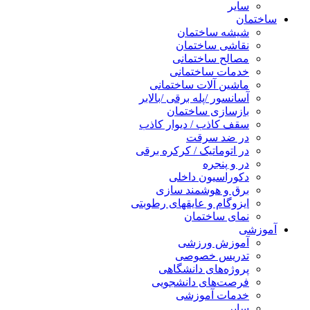
سایر
ساختمان
شیشه ساختمان
نقاشی ساختمان
مصالح ساختمانی
خدمات ساختمانی
ماشین آلات ساختمانی
آسانسور /پله برقی /بالابر
بازسازی ساختمان
سقف کاذب / دیوار کاذب
در ضد سرقت
در اتوماتیک / کرکره برقی
در و پنجره
دکوراسیون داخلی
برق و هوشمند سازی
ایزوگام و عایقهای رطوبتی
نمای ساختمان
آموزشی
آموزش ورزشی
تدریس خصوصی
پروژه‌های دانشگاهی
فرصت‌های دانشجویی
خدمات آموزشی
سایر