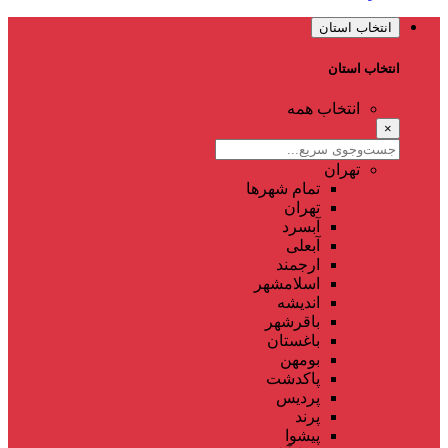
انتخاب استان
انتخاب استان
انتخاب همه
×
تهران
تمام شهر‌ها
تهران
آبسرد
آبعلی
ارجمند
اسلامشهر
اندیشه
باقرشهر
باغستان
بومهن
پاکدشت
پردیس
پرند
پیشوا