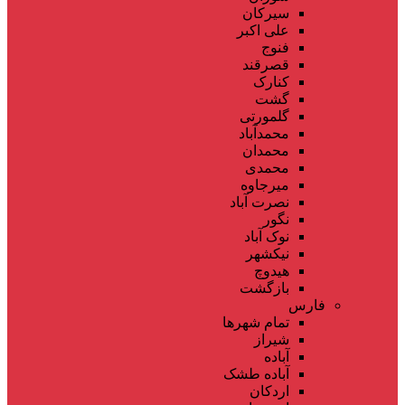
سیرکان
علی اکبر
فنوج
قصرقند
کنارک
گشت
گلمورتی
محمدآباد
محمدان
محمدی
میرجاوه
نصرت آباد
نگور
نوک آباد
نیکشهر
هیدوچ
بازگشت
فارس
تمام شهر‌ها
شیراز
آباده
آباده طشک
اردکان