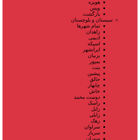
هویزه
ویس
بازگشت
سیستان و بلوچستان
تمام شهر‌ها
زاهدان
ادیمی
اسپکه
ایرانشهر
بزمان
بمپور
بنت
پیشین
جالق
چابهار
خاش
دوست محمد
راسک
زابل
زابلی
زهک
سراوان
سرباز
سوران