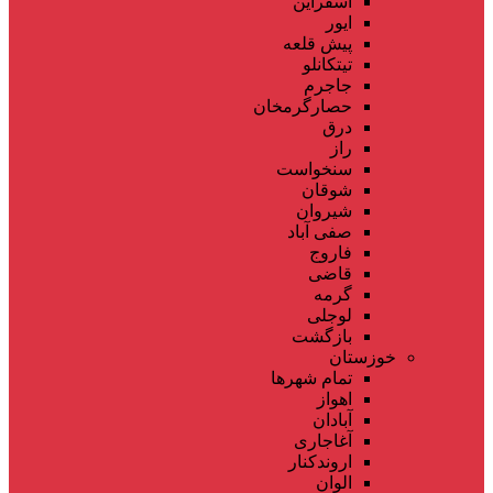
اسفراین
ایور
پیش قلعه
تیتکانلو
جاجرم
حصارگرمخان
درق
راز
سنخواست
شوقان
شیروان
صفی آباد
فاروج
قاضی
گرمه
لوجلی
بازگشت
خوزستان
تمام شهر‌ها
اهواز
آبادان
آغاجاری
اروندکنار
الوان