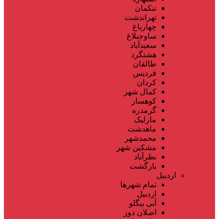
تنکمان
تهراندشت
چهارباغ
ساوجبلاغ
سعیدآباد
هشتگرد
طالقان
فردیس
کردان
کمال شهر
کوهسار
گرمدره
مارلیک
ماهدشت
محمدشهر
مشکین شهر
نظرآباد
بازگشت
اردبیل
تمام شهر‌ها
اردبیل
آبی بیگلو
اصلان دوز