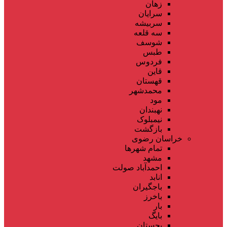
زهان
سرایان
سربیشه
سه قلعه
شوسف
طبس
فردوس
قاین
قهستان
محمدشهر
مود
نهبندان
نیمبلوک
بازگشت
خراسان رضوی
تمام شهر‌ها
مشهد
احمدآباد صولت
انابد
باجگیران
باخرز
بار
بایگ
بجستان