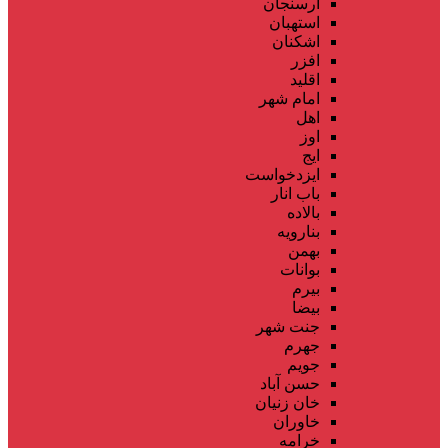
ارسنجان
استهبان
اشکنان
افزر
اقلید
امام شهر
اهل
اوز
ایج
ایزدخواست
باب انار
بالاده
بنارویه
بهمن
بوانات
بیرم
بیضا
جنت شهر
جهرم
جویم
حسن آباد
خان زنیان
خاوران
خرامه