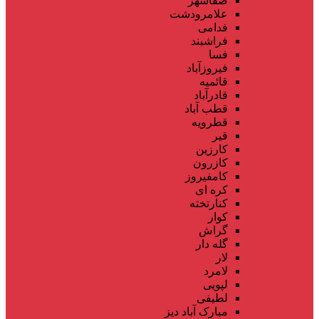
صفاشهر
علامرودشت
فدامی
فراشبند
فسا
فیروزآباد
قائمیه
قادرآباد
قطب آباد
قطرویه
قیر
کارزین
کازرون
کامفیروز
کره ای
کنارتخته
کوار
گراش
گله دار
لار
لامرد
لپویی
لطیفی
مبارک آباد دیز