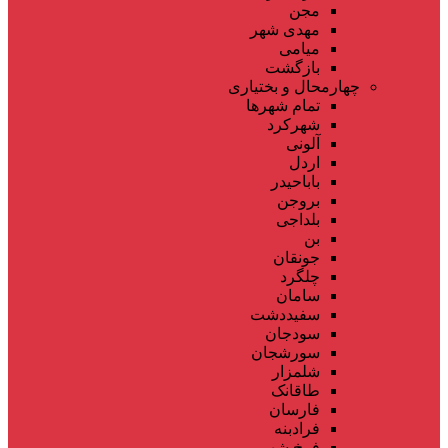
مجن
مهدی شهر
میامی
بازگشت
چهارمحال و بختیاری
تمام شهر‌ها
شهرکرد
آلونی
اردل
باباحیدر
بروجن
بلداجی
بن
جونقان
چلگرد
سامان
سفیددشت
سودجان
سورشجان
شلمزار
طاقانک
فارسان
فرادبنه
فرخ شهر