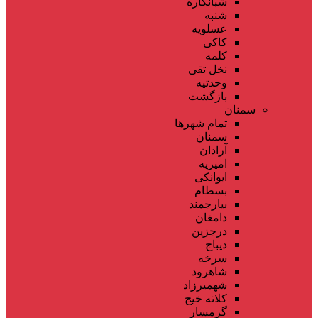
شبانکاره
شنبه
عسلویه
کاکی
کلمه
نخل تقی
وحدتیه
بازگشت
سمنان
تمام شهر‌ها
سمنان
آرادان
امیریه
ایوانکی
بسطام
بیارجمند
دامغان
درجزین
دیباج
سرخه
شاهرود
شهمیرزاد
کلاته خیج
گرمسار