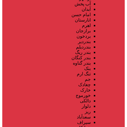
آب پخش
آبدان
امام حسن
انارستان
اهرم
برازجان
بردخون
بندردیر
بندردیلم
بندر ریگ
بندر کنگان
بندر گناوه
بنک
تنگ ارم
جم
چغادک
خارک
خورموج
دالکی
دلوار
ریز
سعدآباد
سیراف