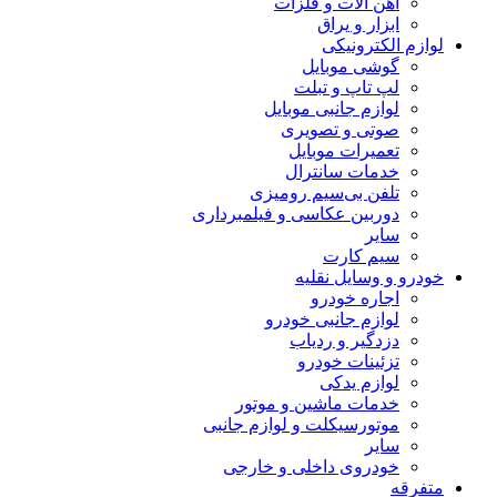
آهن آلات و فلزات
ابزار و یراق
لوازم الکترونیکی
گوشی موبایل
لپ تاپ و تبلت
لوازم جانبی موبایل
صوتی و تصویری
تعمیرات موبایل
خدمات سانترال
تلفن بی‌سیم رومیزی
دوربین عکاسی و فیلمبرداری
سایر
سیم کارت
خودرو و وسایل نقلیه
اجاره خودرو
لوازم جانبی خودرو
دزدگیر و ردیاب
تزئینات خودرو
لوازم یدکی
خدمات ماشین و موتور
موتورسیکلت و لوازم جانبی
سایر
خودروی داخلی و خارجی
متفرقه