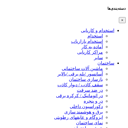
دسته‌بندی‌ها
×
استخدام و کاریابی
استخدام
استخدام بازاریاب
آماده به کار
مراکز کاریابی
سایر
ساختمان
ماشین آلات ساختمانی
آسانسور /پله برقی /بالابر
بازسازی ساختمان
سقف کاذب / دیوار کاذب
در ضد سرقت
در اتوماتیک / کرکره برقی
در و پنجره
دکوراسیون داخلی
برق و هوشمند سازی
ایزوگام و عایقهای رطوبتی
نمای ساختمان