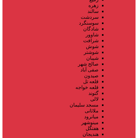
زهره
سالند
سردشت
سوسنگرد
شادگان
شاوور
شرافت
شوش
شوشتر
شیبان
صالح شهر
صفی آباد
صیدون
قلعه تل
قلعه خواجه
گتوند
لالی
مسجد سلیمان
ملاثانی
میانرود
مینوشهر
هفتگل
هندیجان