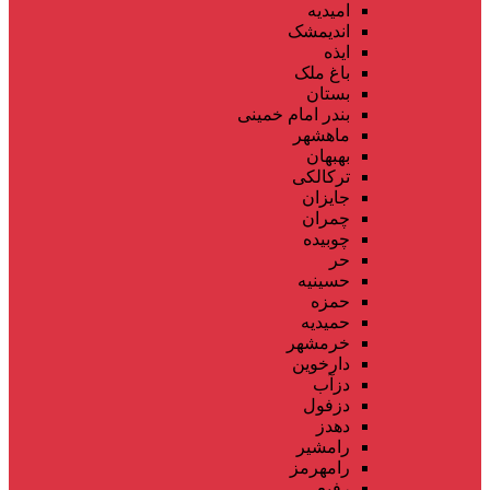
امیدیه
اندیمشک
ایذه
باغ ملک
بستان
بندر امام خمینی
ماهشهر
بهبهان
ترکالکی
جایزان
چمران
چوبیده
حر
حسینیه
حمزه
حمیدیه
خرمشهر
دارخوین
دزآب
دزفول
دهدز
رامشیر
رامهرمز
رفیع