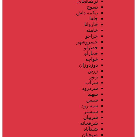
ترکمانچای
تسوج
تیکمه داش
جلفا
خاروانا
خامنه
خراجو
خسروشهر
خضرلو
خمارلو
خواجه
دوزدوزان
زرنق
زنوز
سراب
سردرود
سهند
سیس
سیه رود
شبستر
شربیان
شرفخانه
شندآباد
صوفیان