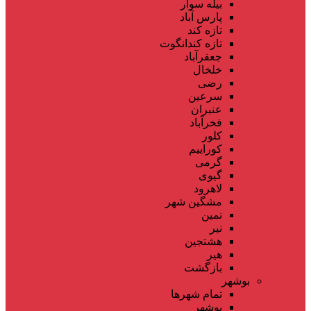
بیله سوار
پارس آباد
تازه کند
تازه کندانگوت
جعفرآباد
خلخال
رضی
سرعین
عنبران
فخرآباد
کلور
کوراییم
گرمی
گیوی
لاهرود
مشگین شهر
نمین
نیر
هشتجین
هیر
بازگشت
بوشهر
تمام شهر‌ها
بوشهر