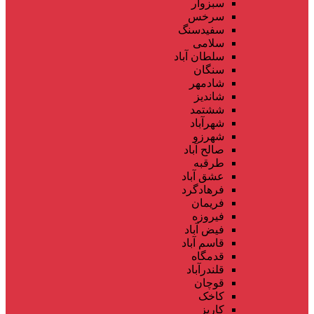
سبزوار
سرخس
سفیدسنگ
سلامی
سلطان آباد
سنگان
شادمهر
شاندیز
ششتمد
شهرآباد
شهرزو
صالح آباد
طرقبه
عشق آباد
فرهادگرد
فریمان
فیروزه
فیض آباد
قاسم آباد
قدمگاه
قلندرآباد
قوچان
کاخک
کاریز