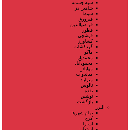
سیه چشمه
شاهین دژ
شوط
فیرورق
قر ضیاالدین
قطور
قوشچی
کشاورز
گردکشانه
ماکو
محمدیار
محمودآباد
مهاباد
میاندوآب
میرآباد
نالوس
نقده
نوشین
بازگشت
البرز
تمام شهر‌ها
کرج
اسارا
اشتهارد