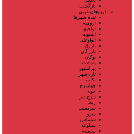
یامچی
بازگشت
آذربایجان غربی
تمام شهر‌ها
ارومیه
آواجیق
اشنویه
ایواوغلی
باروق
بازرگان
بوکان
پلدشت
پیرانشهر
تازه شهر
تکاب
چهاربرج
خوی
دیزج دیز
ربط
سردشت
سرو
سلماس
سیلوانه
سیمینه