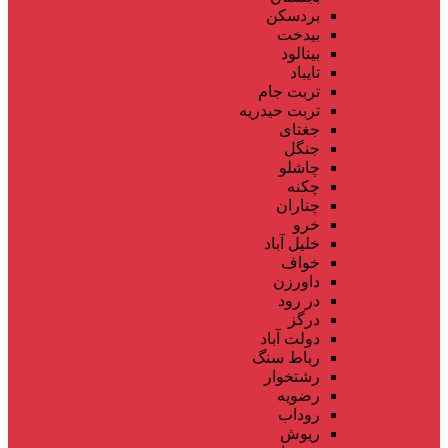
بردسکن
بیدخت
بینالود
تایباد
تربت جام
تربت حیدریه
جغتای
جنگل
چاشلو
چکنه
چناران
خرو
خلیل آباد
خواف
داورزن
در رود
درگز
دولت آباد
رباط سنگ
رشتخوار
رضویه
روداب
ریوش