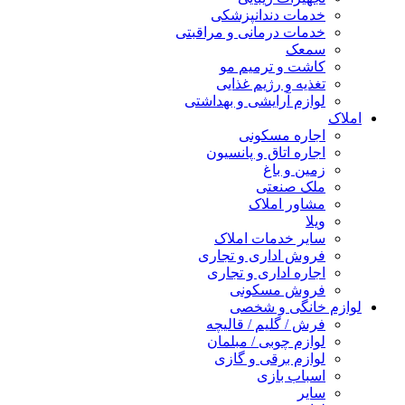
خدمات دندانپزشکی
خدمات درمانی و مراقبتی
سمعک
کاشت و ترمیم مو
تغذیه و رژیم غذایی
لوازم آرایشی و بهداشتی
املاک
اجاره مسکونی
اجاره اتاق و پانسیون
زمین و باغ
ملک صنعتی
مشاور املاک
ویلا
سایر خدمات املاک
فروش اداری و تجاری
اجاره اداری و تجاری
فروش مسکونی
لوازم خانگی و شخصی
فرش / گلیم / قالیچه
لوازم چوبی / مبلمان
لوازم برقی و گازی
اسباب بازی
سایر