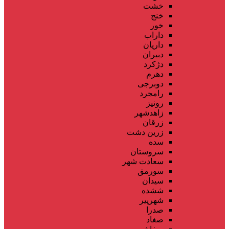
خشت
خنج
خور
داراب
داریان
دبیران
دژکرد
دهرم
دوبرجی
رامجرد
رونیز
زاهدشهر
زرقان
زرین دشت
سده
سروستان
سعادت شهر
سورمق
سیدان
ششده
شهرپیر
صدرا
صغاد