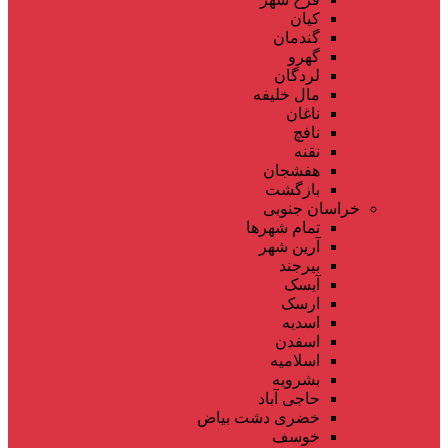
کیان
گندمان
گهرو
لردگان
مال خلیفه
ناغان
نافچ
نقنه
هفشجان
بازگشت
خراسان جنوبی
تمام شهر‌ها
آرین شهر
بیرجند
آیسک
ارسک
اسدیه
اسفدن
اسلامیه
بشرویه
حاجی آباد
خضری دشت بیاض
خوسف