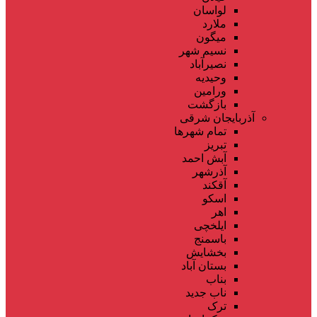
لواسان
ملارد
میگون
نسیم شهر
نصیرآباد
وحیدیه
ورامین
بازگشت
آذربایجان شرقی
تمام شهر‌ها
تبریز
آبش احمد
آذرشهر
آقکند
اسکو
اهر
ایلخچی
باسمنج
بخشایش
بستان آباد
بناب
ناب جدید
ترک