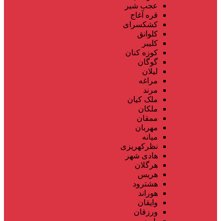
عجب شیر
قره آغاج
کشکسرای
کلوانق
کلیبر
کوزه کنان
گوگان
لیلان
مراغه
مرند
ملک کیان
ملکان
ممقان
مهربان
میانه
نظرکهریزی
هادی شهر
هرگلان
هریس
هشترود
هوراند
وایقان
ورزقان