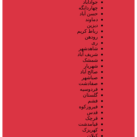
جوادآباد
چهاردانگه
حسن آباد
دماوند
دیزین
رباط کریم
رودهن
ری
شاهدشهر
شریف آباد
شمشک
شهریار
صالح آباد
صباشهر
صفادشت
فردوسیه
گلستان
فشم
فیروزکوه
قدس
قرچک
قیامدشت
کهریزک
کیلان