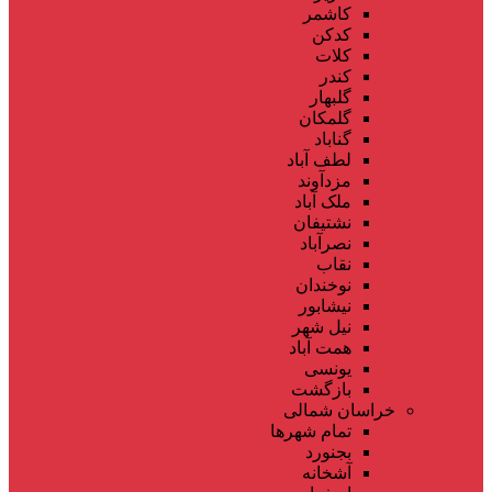
کاشمر
کدکن
کلات
کندر
گلبهار
گلمکان
گناباد
لطف آباد
مزدآوند
ملک آباد
نشتیفان
نصرآباد
نقاب
نوخندان
نیشابور
نیل شهر
همت آباد
یونسی
بازگشت
خراسان شمالی
تمام شهر‌ها
بجنورد
آشخانه