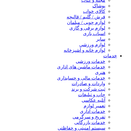
مجله و کتاب
پوشاک
کالای خواب
فرش / گلیم / قالیچه
لوازم چوبی / مبلمان
لوازم برقی و گازی
اسباب بازی
سایر
لوازم ورزشی
لوازم خانه و آشپزخانه
خدمات
خدمات ورزشی
خدمات ماشین های اداری
هنری
خدمات مالی و حسابداری
واردات و صادرات
ثبت شرکت و برند
چاپ و تبلیغات
آتلیه عکاسی
تعمیر لوازم
خدمات اداری
تفریح و سرگرمی
خدمات بازرگانی
سیستم امنیتی و حفاظتی