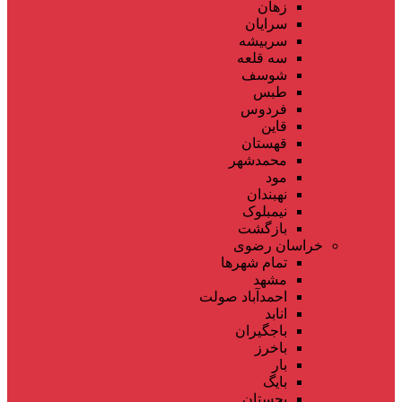
زهان
سرایان
سربیشه
سه قلعه
شوسف
طبس
فردوس
قاین
قهستان
محمدشهر
مود
نهبندان
نیمبلوک
بازگشت
خراسان رضوی
تمام شهر‌ها
مشهد
احمدآباد صولت
انابد
باجگیران
باخرز
بار
بایگ
بجستان