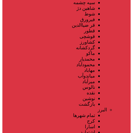
سیه چشمه
شاهین دژ
شوط
فیرورق
قر ضیاالدین
قطور
قوشچی
کشاورز
گردکشانه
ماکو
محمدیار
محمودآباد
مهاباد
میاندوآب
میرآباد
نالوس
نقده
نوشین
بازگشت
البرز
تمام شهر‌ها
کرج
اسارا
اشتهارد