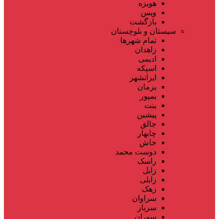
هویزه
ویس
بازگشت
سیستان و بلوچستان
تمام شهر‌ها
زاهدان
ادیمی
اسپکه
ایرانشهر
بزمان
بمپور
بنت
پیشین
جالق
چابهار
خاش
دوست محمد
راسک
زابل
زابلی
زهک
سراوان
سرباز
سوران