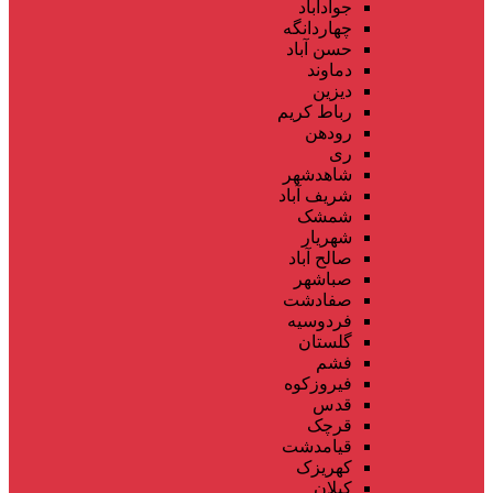
جوادآباد
چهاردانگه
حسن آباد
دماوند
دیزین
رباط کریم
رودهن
ری
شاهدشهر
شریف آباد
شمشک
شهریار
صالح آباد
صباشهر
صفادشت
فردوسیه
گلستان
فشم
فیروزکوه
قدس
قرچک
قیامدشت
کهریزک
کیلان