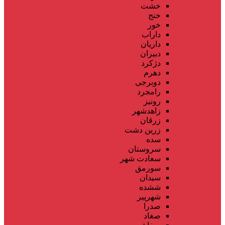
خشت
خنج
خور
داراب
داریان
دبیران
دژکرد
دهرم
دوبرجی
رامجرد
رونیز
زاهدشهر
زرقان
زرین دشت
سده
سروستان
سعادت شهر
سورمق
سیدان
ششده
شهرپیر
صدرا
صغاد