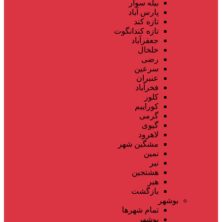
بیله سوار
پارس آباد
تازه کند
تازه کندانگوت
جعفرآباد
خلخال
رضی
سرعین
عنبران
فخرآباد
کلور
کوراییم
گرمی
گیوی
لاهرود
مشگین شهر
نمین
نیر
هشتجین
هیر
بازگشت
بوشهر
تمام شهر‌ها
بوشهر