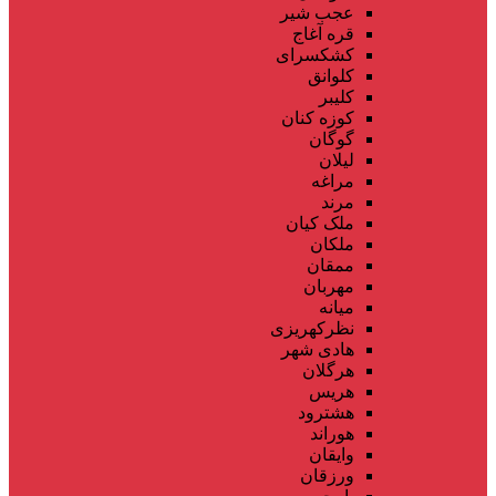
عجب شیر
قره آغاج
کشکسرای
کلوانق
کلیبر
کوزه کنان
گوگان
لیلان
مراغه
مرند
ملک کیان
ملکان
ممقان
مهربان
میانه
نظرکهریزی
هادی شهر
هرگلان
هریس
هشترود
هوراند
وایقان
ورزقان