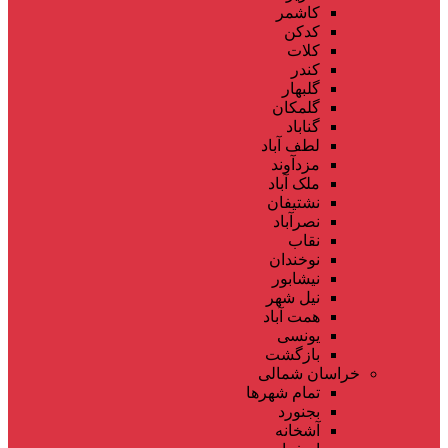
کاشمر
کدکن
کلات
کندر
گلبهار
گلمکان
گناباد
لطف آباد
مزدآوند
ملک آباد
نشتیفان
نصرآباد
نقاب
نوخندان
نیشابور
نیل شهر
همت آباد
یونسی
بازگشت
خراسان شمالی
تمام شهر‌ها
بجنورد
آشخانه