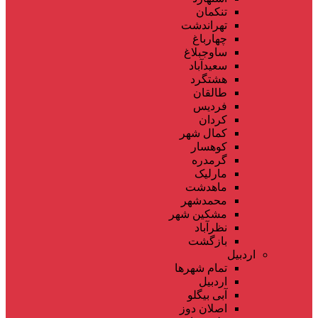
تنکمان
تهراندشت
چهارباغ
ساوجبلاغ
سعیدآباد
هشتگرد
طالقان
فردیس
کردان
کمال شهر
کوهسار
گرمدره
مارلیک
ماهدشت
محمدشهر
مشکین شهر
نظرآباد
بازگشت
اردبیل
تمام شهر‌ها
اردبیل
آبی بیگلو
اصلان دوز