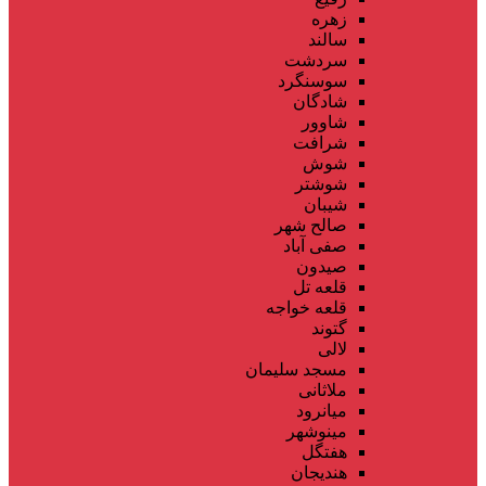
زهره
سالند
سردشت
سوسنگرد
شادگان
شاوور
شرافت
شوش
شوشتر
شیبان
صالح شهر
صفی آباد
صیدون
قلعه تل
قلعه خواجه
گتوند
لالی
مسجد سلیمان
ملاثانی
میانرود
مینوشهر
هفتگل
هندیجان