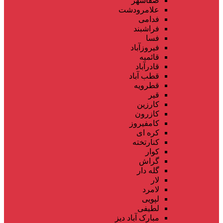
صفاشهر
علامرودشت
فدامی
فراشبند
فسا
فیروزآباد
قائمیه
قادرآباد
قطب آباد
قطرویه
قیر
کارزین
کازرون
کامفیروز
کره ای
کنارتخته
کوار
گراش
گله دار
لار
لامرد
لپویی
لطیفی
مبارک آباد دیز