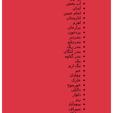
آب پخش
آبدان
امام حسن
انارستان
اهرم
برازجان
بردخون
بندردیر
بندردیلم
بندر ریگ
بندر کنگان
بندر گناوه
بنک
تنگ ارم
جم
چغادک
خارک
خورموج
دالکی
دلوار
ریز
سعدآباد
سیراف