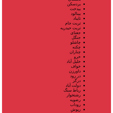
بردسکن
بیدخت
بینالود
تایباد
تربت جام
تربت حیدریه
جغتای
جنگل
چاشلو
چکنه
چناران
خرو
خلیل آباد
خواف
داورزن
در رود
درگز
دولت آباد
رباط سنگ
رشتخوار
رضویه
روداب
ریوش