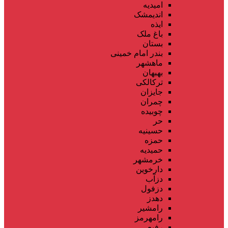
امیدیه
اندیمشک
ایذه
باغ ملک
بستان
بندر امام خمینی
ماهشهر
بهبهان
ترکالکی
جایزان
چمران
چوبیده
حر
حسینیه
حمزه
حمیدیه
خرمشهر
دارخوین
دزآب
دزفول
دهدز
رامشیر
رامهرمز
رفیع