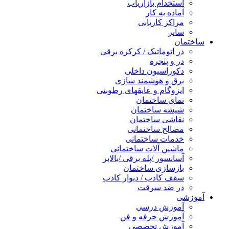
استخدام بازاریاب
آماده به کار
مراکز کاریابی
سایر
ساختمان
در اتوماتیک / کرکره برقی
در و پنجره
دکوراسیون داخلی
برق و هوشمند سازی
ایزوگام و عایقهای رطوبتی
نمای ساختمان
شیشه ساختمان
نقاشی ساختمان
مصالح ساختمانی
خدمات ساختمانی
ماشین آلات ساختمانی
آسانسور /پله برقی /بالابر
بازسازی ساختمان
سقف کاذب / دیوار کاذب
در ضد سرقت
آموزشی
آموزش درسی
آموزش حرفه و فن
آموزش تخصصی