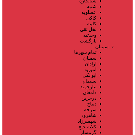
شبانکاره
شنبه
عسلویه
کاکی
کلمه
نخل تقی
وحدتیه
بازگشت
سمنان
تمام شهر‌ها
سمنان
آرادان
امیریه
ایوانکی
بسطام
بیارجمند
دامغان
درجزین
دیباج
سرخه
شاهرود
شهمیرزاد
کلاته خیج
گرمسار