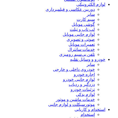
لوازم الکترونیکی
دوربین عکاسی و فیلمبرداری
سایر
سیم کارت
گوشی موبایل
لپ تاپ و تبلت
لوازم جانبی موبایل
صوتی و تصویری
تعمیرات موبایل
خدمات سانترال
تلفن بی‌سیم رومیزی
خودرو و وسایل نقلیه
سایر
خودروی داخلی و خارجی
اجاره خودرو
لوازم جانبی خودرو
دزدگیر و ردیاب
تزئینات خودرو
لوازم یدکی
خدمات ماشین و موتور
موتورسیکلت و لوازم جانبی
استخدام و کاریابی
استخدام