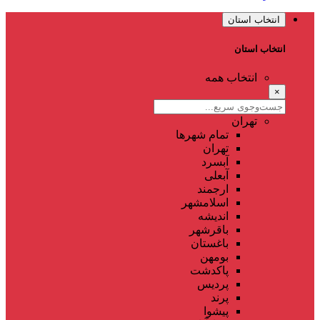
انتخاب استان
انتخاب استان
انتخاب همه
×
تهران
تمام شهر‌ها
تهران
آبسرد
آبعلی
ارجمند
اسلامشهر
اندیشه
باقرشهر
باغستان
بومهن
پاکدشت
پردیس
پرند
پیشوا