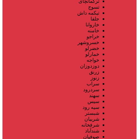
ترکمانچای
تسوج
تیکمه داش
جلفا
خاروانا
خامنه
خراجو
خسروشهر
خضرلو
خمارلو
خواجه
دوزدوزان
زرنق
زنوز
سراب
سردرود
سهند
سیس
سیه رود
شبستر
شربیان
شرفخانه
شندآباد
صوفیان