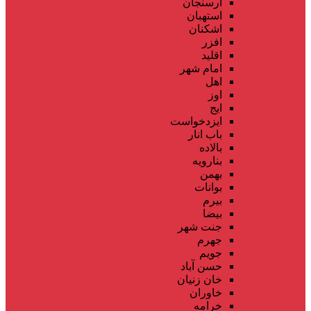
ارسنجان
استهبان
اشکنان
افزر
اقلید
امام شهر
اهل
اوز
ایج
ایزدخواست
باب انار
بالاده
بنارویه
بهمن
بوانات
بیرم
بیضا
جنت شهر
جهرم
جویم
حسن آباد
خان زنیان
خاوران
خرامه