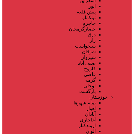
اسفراین
ایور
پیش قلعه
تیتکانلو
جاجرم
حصارگرمخان
درق
راز
سنخواست
شوقان
شیروان
صفی آباد
فاروج
قاضی
گرمه
لوجلی
بازگشت
خوزستان
تمام شهر‌ها
اهواز
آبادان
آغاجاری
اروندکنار
الوان