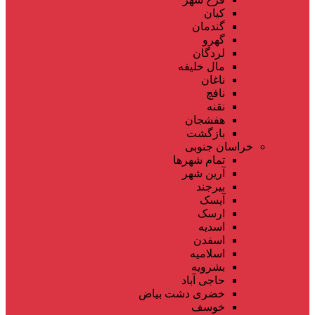
کیان
گندمان
گهرو
لردگان
مال خلیفه
ناغان
نافچ
نقنه
هفشجان
بازگشت
خراسان جنوبی
تمام شهر‌ها
آرین شهر
بیرجند
آیسک
ارسک
اسدیه
اسفدن
اسلامیه
بشرویه
حاجی آباد
خضری دشت بیاض
خوسف