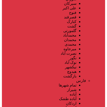
سیرکان
علی اکبر
فنوج
قصرقند
کنارک
گشت
گلمورتی
محمدآباد
محمدان
محمدی
میرجاوه
نصرت آباد
نگور
نوک آباد
نیکشهر
هیدوچ
بازگشت
فارس
تمام شهر‌ها
شیراز
آباده
آباده طشک
اردکان