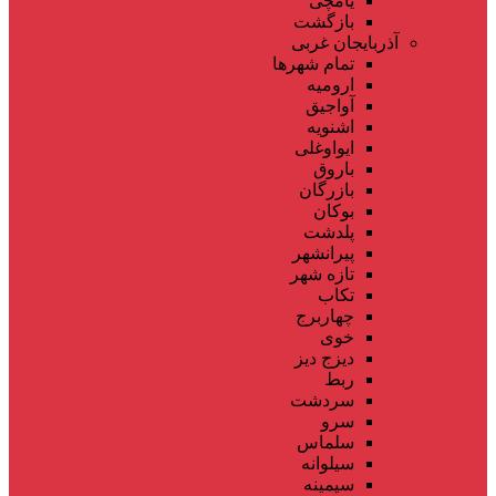
یامچی
بازگشت
آذربایجان غربی
تمام شهر‌ها
ارومیه
آواجیق
اشنویه
ایواوغلی
باروق
بازرگان
بوکان
پلدشت
پیرانشهر
تازه شهر
تکاب
چهاربرج
خوی
دیزج دیز
ربط
سردشت
سرو
سلماس
سیلوانه
سیمینه