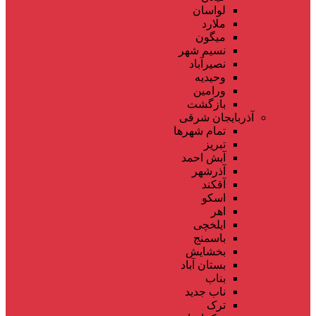
لواسان
ملارد
میگون
نسیم شهر
نصیرآباد
وحیدیه
ورامین
بازگشت
آذربایجان شرقی
تمام شهر‌ها
تبریز
آبش احمد
آذرشهر
آقکند
اسکو
اهر
ایلخچی
باسمنج
بخشایش
بستان آباد
بناب
ناب جدید
ترک