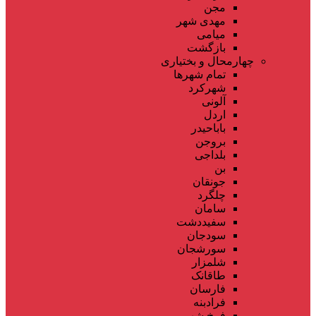
مجن
مهدی شهر
میامی
بازگشت
چهارمحال و بختیاری
تمام شهر‌ها
شهرکرد
آلونی
اردل
باباحیدر
بروجن
بلداجی
بن
جونقان
چلگرد
سامان
سفیددشت
سودجان
سورشجان
شلمزار
طاقانک
فارسان
فرادبنه
فرخ شهر