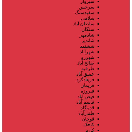
سبزوار
سرخس
سفیدسنگ
سلامی
سلطان آباد
سنگان
شادمهر
شاندیز
ششتمد
شهرآباد
شهرزو
صالح آباد
طرقبه
عشق آباد
فرهادگرد
فریمان
فیروزه
فیض آباد
قاسم آباد
قدمگاه
قلندرآباد
قوچان
کاخک
کاریز