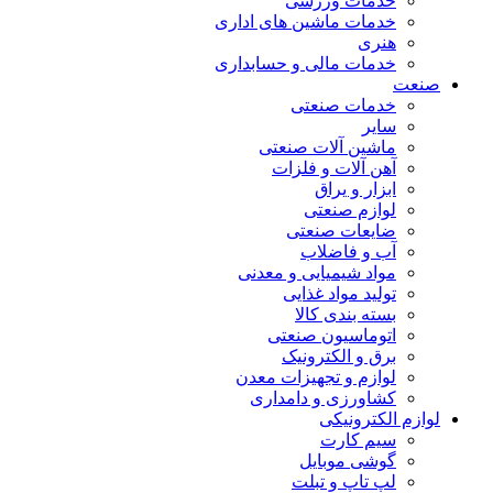
خدمات ورزشی
خدمات ماشین های اداری
هنری
خدمات مالی و حسابداری
صنعت
خدمات صنعتی
سایر
ماشین آلات صنعتی
آهن آلات و فلزات
ابزار و یراق
لوازم صنعتی
ضایعات صنعتی
آب و فاضلاب
مواد شیمیایی و معدنی
تولید مواد غذایی
بسته بندی کالا
اتوماسیون صنعتی
برق و الکترونیک
لوازم و تجهیزات معدن
کشاورزی و دامداری
لوازم الکترونیکی
سیم کارت
گوشی موبایل
لپ تاپ و تبلت