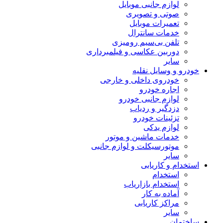
لوازم جانبی موبایل
صوتی و تصویری
تعمیرات موبایل
خدمات سانترال
تلفن بی‌سیم رومیزی
دوربین عکاسی و فیلمبرداری
سایر
خودرو و وسایل نقلیه
خودروی داخلی و خارجی
اجاره خودرو
لوازم جانبی خودرو
دزدگیر و ردیاب
تزئینات خودرو
لوازم یدکی
خدمات ماشین و موتور
موتورسیکلت و لوازم جانبی
سایر
استخدام و کاریابی
استخدام
استخدام بازاریاب
آماده به کار
مراکز کاریابی
سایر
ساختمان