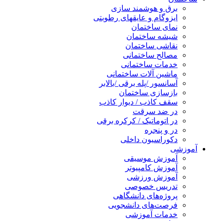
برق و هوشمند سازی
ایزوگام و عایقهای رطوبتی
نمای ساختمان
شیشه ساختمان
نقاشی ساختمان
مصالح ساختمانی
خدمات ساختمانی
ماشین آلات ساختمانی
آسانسور /پله برقی /بالابر
بازسازی ساختمان
سقف کاذب / دیوار کاذب
در ضد سرقت
در اتوماتیک / کرکره برقی
در و پنجره
دکوراسیون داخلی
آموزشی
آموزش موسیقی
آموزش کامپیوتر
آموزش ورزشی
تدریس خصوصی
پروژه‌های دانشگاهی
فرصت‌های دانشجویی
خدمات آموزشی