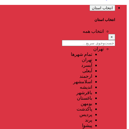
انتخاب استان
انتخاب استان
انتخاب همه
×
تهران
تمام شهر‌ها
تهران
آبسرد
آبعلی
ارجمند
اسلامشهر
اندیشه
باقرشهر
باغستان
بومهن
پاکدشت
پردیس
پرند
پیشوا