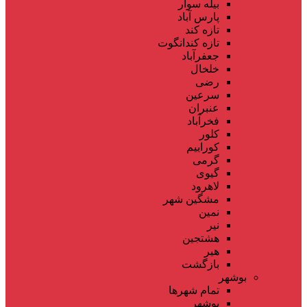
بیله سوار
پارس آباد
تازه کند
تازه کندانگوت
جعفرآباد
خلخال
رضی
سرعین
عنبران
فخرآباد
کلور
کوراییم
گرمی
گیوی
لاهرود
مشگین شهر
نمین
نیر
هشتجین
هیر
بازگشت
بوشهر
تمام شهر‌ها
بوشهر