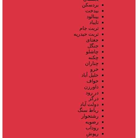
بردسکن
بیدخت
بینالود
تایباد
تربت جام
تربت حیدریه
جغتای
جنگل
چاشلو
چکنه
چناران
خرو
خلیل آباد
خواف
داورزن
در رود
درگز
دولت آباد
رباط سنگ
رشتخوار
رضویه
روداب
ریوش