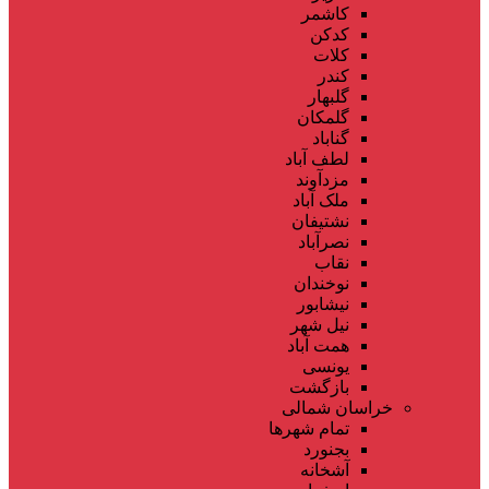
کاشمر
کدکن
کلات
کندر
گلبهار
گلمکان
گناباد
لطف آباد
مزدآوند
ملک آباد
نشتیفان
نصرآباد
نقاب
نوخندان
نیشابور
نیل شهر
همت آباد
یونسی
بازگشت
خراسان شمالی
تمام شهر‌ها
بجنورد
آشخانه