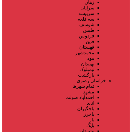
زهان
سرایان
سربیشه
سه قلعه
شوسف
طبس
فردوس
قاین
قهستان
محمدشهر
مود
نهبندان
نیمبلوک
بازگشت
خراسان رضوی
تمام شهر‌ها
مشهد
احمدآباد صولت
انابد
باجگیران
باخرز
بار
بایگ
بجستان