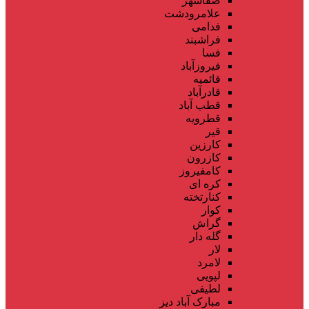
صفاشهر
علامرودشت
فدامی
فراشبند
فسا
فیروزآباد
قائمیه
قادرآباد
قطب آباد
قطرویه
قیر
کارزین
کازرون
کامفیروز
کره ای
کنارتخته
کوار
گراش
گله دار
لار
لامرد
لپویی
لطیفی
مبارک آباد دیز