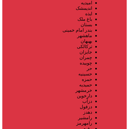
امیدیه
اندیمشک
ایذه
باغ ملک
بستان
بندر امام خمینی
ماهشهر
بهبهان
ترکالکی
جایزان
چمران
چوبیده
حر
حسینیه
حمزه
حمیدیه
خرمشهر
دارخوین
دزآب
دزفول
دهدز
رامشیر
رامهرمز
رفیع