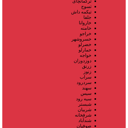
ترکمانچای
تسوج
تیکمه داش
جلفا
خاروانا
خامنه
خراجو
خسروشهر
خضرلو
خمارلو
خواجه
دوزدوزان
زرنق
زنوز
سراب
سردرود
سهند
سیس
سیه رود
شبستر
شربیان
شرفخانه
شندآباد
صوفیان