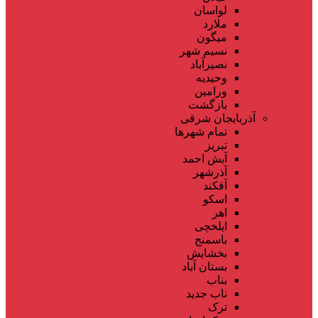
لواسان
ملارد
میگون
نسیم شهر
نصیرآباد
وحیدیه
ورامین
بازگشت
آذربایجان شرقی
تمام شهر‌ها
تبریز
آبش احمد
آذرشهر
آقکند
اسکو
اهر
ایلخچی
باسمنج
بخشایش
بستان آباد
بناب
ناب جدید
ترک