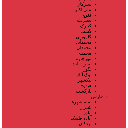
سیرکان
علی اکبر
فنوج
قصرقند
کنارک
گشت
گلمورتی
محمدآباد
محمدان
محمدی
میرجاوه
نصرت آباد
نگور
نوک آباد
نیکشهر
هیدوچ
بازگشت
فارس
تمام شهر‌ها
شیراز
آباده
آباده طشک
اردکان