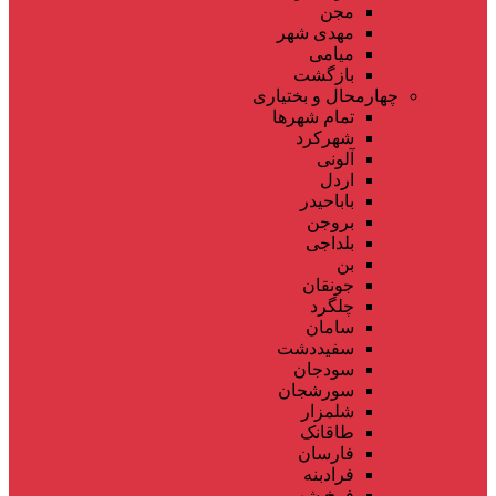
مجن
مهدی شهر
میامی
بازگشت
چهارمحال و بختیاری
تمام شهر‌ها
شهرکرد
آلونی
اردل
باباحیدر
بروجن
بلداجی
بن
جونقان
چلگرد
سامان
سفیددشت
سودجان
سورشجان
شلمزار
طاقانک
فارسان
فرادبنه
فرخ شهر