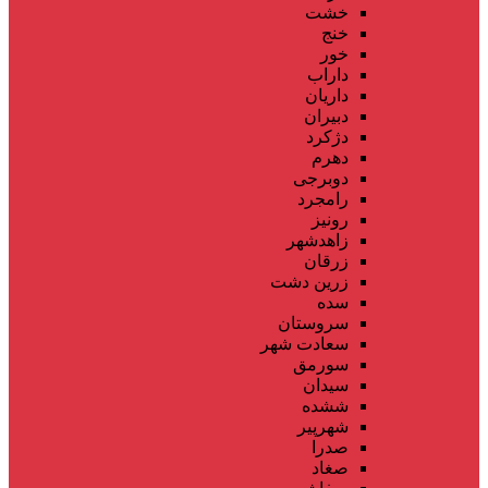
خشت
خنج
خور
داراب
داریان
دبیران
دژکرد
دهرم
دوبرجی
رامجرد
رونیز
زاهدشهر
زرقان
زرین دشت
سده
سروستان
سعادت شهر
سورمق
سیدان
ششده
شهرپیر
صدرا
صغاد