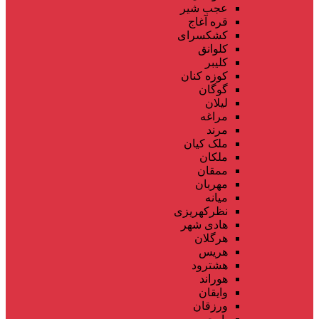
عجب شیر
قره آغاج
کشکسرای
کلوانق
کلیبر
کوزه کنان
گوگان
لیلان
مراغه
مرند
ملک کیان
ملکان
ممقان
مهربان
میانه
نظرکهریزی
هادی شهر
هرگلان
هریس
هشترود
هوراند
وایقان
ورزقان