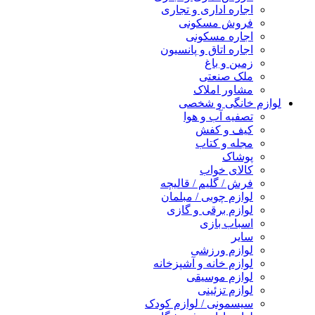
اجاره اداری و تجاری
فروش مسکونی
اجاره مسکونی
اجاره اتاق و پانسیون
زمین و باغ
ملک صنعتی
مشاور املاک
لوازم خانگی و شخصی
تصفیه آب و هوا
کیف و کفش
مجله و کتاب
پوشاک
کالای خواب
فرش / گلیم / قالیچه
لوازم چوبی / مبلمان
لوازم برقی و گازی
اسباب بازی
سایر
لوازم ورزشی
لوازم خانه و آشپزخانه
لوازم موسیقی
لوازم تزئینی
سیسمونی / لوازم کودک