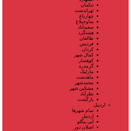
تنکمان
تهراندشت
چهارباغ
ساوجبلاغ
سعیدآباد
هشتگرد
طالقان
فردیس
کردان
کمال شهر
کوهسار
گرمدره
مارلیک
ماهدشت
محمدشهر
مشکین شهر
نظرآباد
بازگشت
اردبیل
تمام شهر‌ها
اردبیل
آبی بیگلو
اصلان دوز