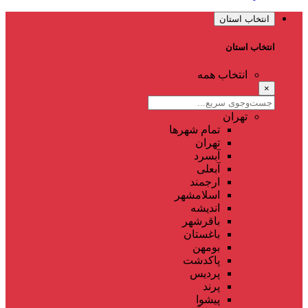
انتخاب استان
انتخاب استان
انتخاب همه
×
تهران
تمام شهر‌ها
تهران
آبسرد
آبعلی
ارجمند
اسلامشهر
اندیشه
باقرشهر
باغستان
بومهن
پاکدشت
پردیس
پرند
پیشوا