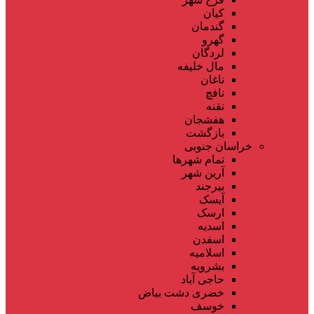
کیان
گندمان
گهرو
لردگان
مال خلیفه
ناغان
نافچ
نقنه
هفشجان
بازگشت
خراسان جنوبی
تمام شهر‌ها
آرین شهر
بیرجند
آیسک
ارسک
اسدیه
اسفدن
اسلامیه
بشرویه
حاجی آباد
خضری دشت بیاض
خوسف