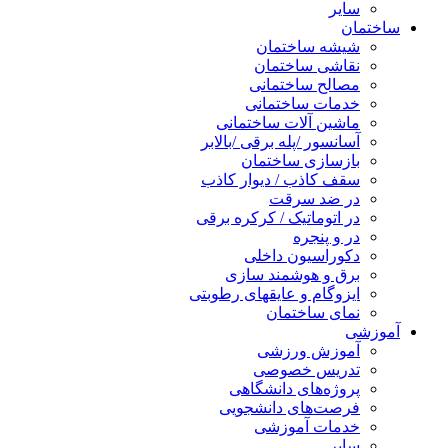
سایر
ساختمان
شیشه ساختمان
نقاشی ساختمان
مصالح ساختمانی
خدمات ساختمانی
ماشین آلات ساختمانی
آسانسور /پله برقی /بالابر
بازسازی ساختمان
سقف کاذب / دیوار کاذب
در ضد سرقت
در اتوماتیک / کرکره برقی
در و پنجره
دکوراسیون داخلی
برق و هوشمند سازی
ایزوگام و عایقهای رطوبتی
نمای ساختمان
آموزشی
آموزش ورزشی
تدریس خصوصی
پروژه‌های دانشگاهی
فرصت‌های دانشجویی
خدمات آموزشی
سایر