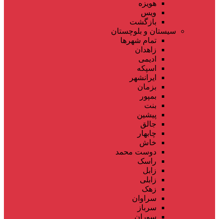
هویزه
ویس
بازگشت
سیستان و بلوچستان
تمام شهر‌ها
زاهدان
ادیمی
اسپکه
ایرانشهر
بزمان
بمپور
بنت
پیشین
جالق
چابهار
خاش
دوست محمد
راسک
زابل
زابلی
زهک
سراوان
سرباز
سوران