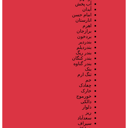
آب پخش
آبدان
امام حسن
انارستان
اهرم
برازجان
بردخون
بندردیر
بندردیلم
بندر ریگ
بندر کنگان
بندر گناوه
بنک
تنگ ارم
جم
چغادک
خارک
خورموج
دالکی
دلوار
ریز
سعدآباد
سیراف