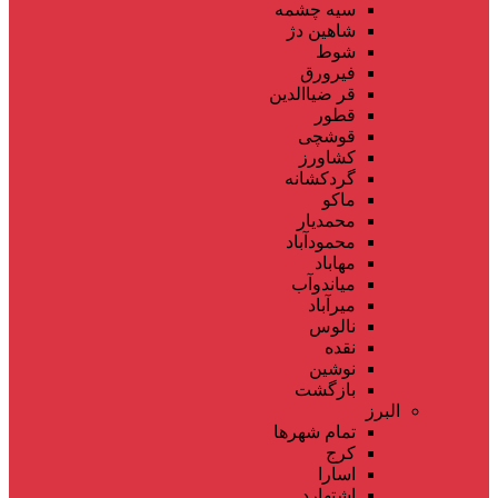
سیه چشمه
شاهین دژ
شوط
فیرورق
قر ضیاالدین
قطور
قوشچی
کشاورز
گردکشانه
ماکو
محمدیار
محمودآباد
مهاباد
میاندوآب
میرآباد
نالوس
نقده
نوشین
بازگشت
البرز
تمام شهر‌ها
کرج
اسارا
اشتهارد