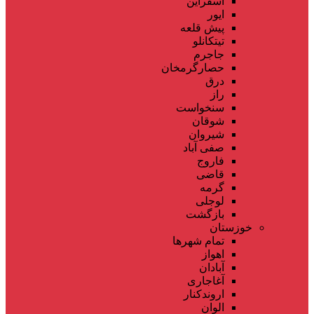
اسفراین
ایور
پیش قلعه
تیتکانلو
جاجرم
حصارگرمخان
درق
راز
سنخواست
شوقان
شیروان
صفی آباد
فاروج
قاضی
گرمه
لوجلی
بازگشت
خوزستان
تمام شهر‌ها
اهواز
آبادان
آغاجاری
اروندکنار
الوان