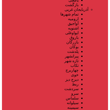
یامچی
بازگشت
آذربایجان غربی
تمام شهر‌ها
ارومیه
آواجیق
اشنویه
ایواوغلی
باروق
بازرگان
بوکان
پلدشت
پیرانشهر
تازه شهر
تکاب
چهاربرج
خوی
دیزج دیز
ربط
سردشت
سرو
سلماس
سیلوانه
سیمینه