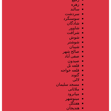
زهره
سالند
سردشت
سوسنگرد
شادگان
شاوور
شرافت
شوش
شوشتر
شیبان
صالح شهر
صفی آباد
صیدون
قلعه تل
قلعه خواجه
گتوند
لالی
مسجد سلیمان
ملاثانی
میانرود
مینوشهر
هفتگل
هندیجان