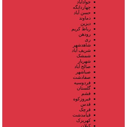
جوادآباد
چهاردانگه
حسن آباد
دماوند
دیزین
رباط کریم
رودهن
ری
شاهدشهر
شریف آباد
شمشک
شهریار
صالح آباد
صباشهر
صفادشت
فردوسیه
گلستان
فشم
فیروزکوه
قدس
قرچک
قیامدشت
کهریزک
کیلان