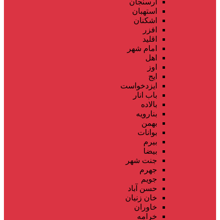
ارسنجان
استهبان
اشکنان
افزر
اقلید
امام شهر
اهل
اوز
ایج
ایزدخواست
باب انار
بالاده
بنارویه
بهمن
بوانات
بیرم
بیضا
جنت شهر
جهرم
جویم
حسن آباد
خان زنیان
خاوران
خرامه