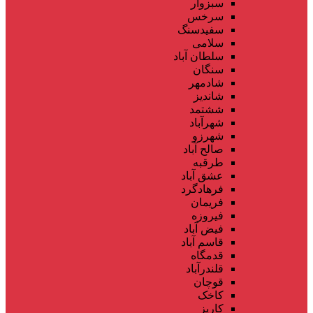
سبزوار
سرخس
سفیدسنگ
سلامی
سلطان آباد
سنگان
شادمهر
شاندیز
ششتمد
شهرآباد
شهرزو
صالح آباد
طرقبه
عشق آباد
فرهادگرد
فریمان
فیروزه
فیض آباد
قاسم آباد
قدمگاه
قلندرآباد
قوچان
کاخک
کاریز