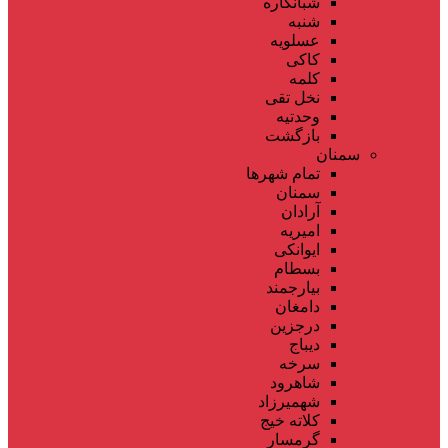
شبانکاره
شنبه
عسلویه
کاکی
کلمه
نخل تقی
وحدتیه
بازگشت
سمنان
تمام شهر‌ها
سمنان
آرادان
امیریه
ایوانکی
بسطام
بیارجمند
دامغان
درجزین
دیباج
سرخه
شاهرود
شهمیرزاد
کلاته خیج
گرمسار