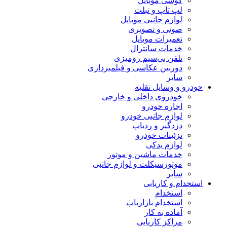
گوشی موبایل
لپ تاپ و تبلت
لوازم جانبی موبایل
صوتی و تصویری
تعمیرات موبایل
خدمات سانترال
تلفن بی‌سیم رومیزی
دوربین عکاسی و فیلمبرداری
سایر
خودرو و وسایل نقلیه
خودروی داخلی و خارجی
اجاره خودرو
لوازم جانبی خودرو
دزدگیر و ردیاب
تزئینات خودرو
لوازم یدکی
خدمات ماشین و موتور
موتورسیکلت و لوازم جانبی
سایر
استخدام و کاریابی
استخدام
استخدام بازاریاب
آماده به کار
مراکز کاریابی