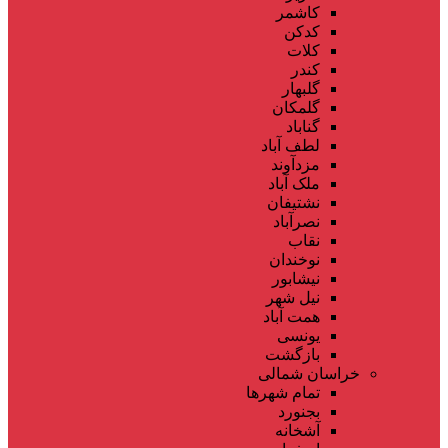
کاشمر
کدکن
کلات
کندر
گلبهار
گلمکان
گناباد
لطف آباد
مزدآوند
ملک آباد
نشتیفان
نصرآباد
نقاب
نوخندان
نیشابور
نیل شهر
همت آباد
یونسی
بازگشت
خراسان شمالی
تمام شهر‌ها
بجنورد
آشخانه