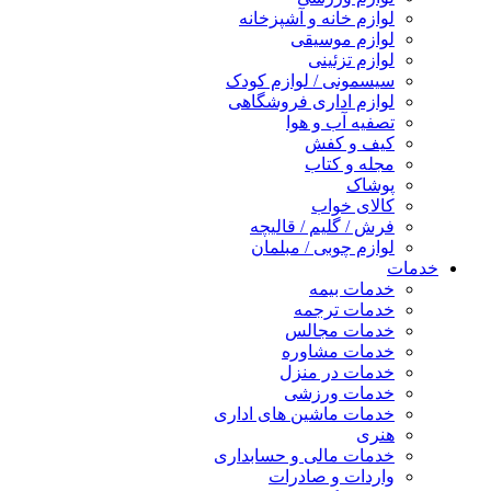
لوازم خانه و آشپزخانه
لوازم موسیقی
لوازم تزئینی
سیسمونی / لوازم کودک
لوازم اداری فروشگاهی
تصفیه آب و هوا
کیف و کفش
مجله و کتاب
پوشاک
کالای خواب
فرش / گلیم / قالیچه
لوازم چوبی / مبلمان
خدمات
خدمات بیمه
خدمات ترجمه
خدمات مجالس
خدمات مشاوره
خدمات در منزل
خدمات ورزشی
خدمات ماشین های اداری
هنری
خدمات مالی و حسابداری
واردات و صادرات