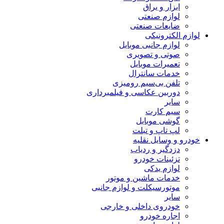
ابزار و یراق
لوازم صنعتی
ضایعات صنعتی
لوازم الکترونیکی
لوازم جانبی موبایل
صوتی و تصویری
تعمیرات موبایل
خدمات سانترال
تلفن بی‌سیم رومیزی
دوربین عکاسی و فیلمبرداری
سایر
سیم کارت
گوشی موبایل
لپ تاپ و تبلت
خودرو و وسایل نقلیه
دزدگیر و ردیاب
تزئینات خودرو
لوازم یدکی
خدمات ماشین و موتور
موتورسیکلت و لوازم جانبی
سایر
خودروی داخلی و خارجی
اجاره خودرو