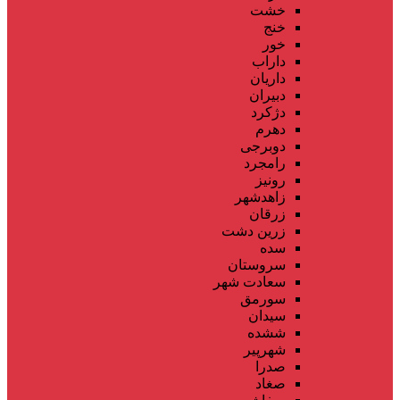
خشت
خنج
خور
داراب
داریان
دبیران
دژکرد
دهرم
دوبرجی
رامجرد
رونیز
زاهدشهر
زرقان
زرین دشت
سده
سروستان
سعادت شهر
سورمق
سیدان
ششده
شهرپیر
صدرا
صغاد