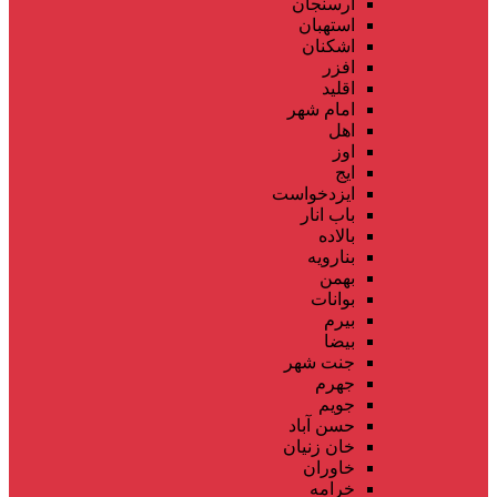
ارسنجان
استهبان
اشکنان
افزر
اقلید
امام شهر
اهل
اوز
ایج
ایزدخواست
باب انار
بالاده
بنارویه
بهمن
بوانات
بیرم
بیضا
جنت شهر
جهرم
جویم
حسن آباد
خان زنیان
خاوران
خرامه