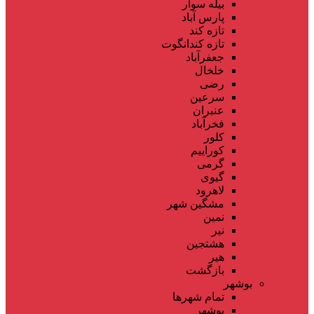
بیله سوار
پارس آباد
تازه کند
تازه کندانگوت
جعفرآباد
خلخال
رضی
سرعین
عنبران
فخرآباد
کلور
کوراییم
گرمی
گیوی
لاهرود
مشگین شهر
نمین
نیر
هشتجین
هیر
بازگشت
بوشهر
تمام شهر‌ها
بوشهر