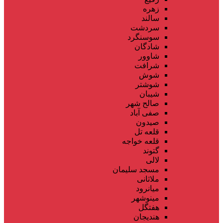
زهره
سالند
سردشت
سوسنگرد
شادگان
شاوور
شرافت
شوش
شوشتر
شیبان
صالح شهر
صفی آباد
صیدون
قلعه تل
قلعه خواجه
گتوند
لالی
مسجد سلیمان
ملاثانی
میانرود
مینوشهر
هفتگل
هندیجان