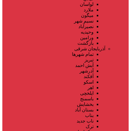
لواسان
ملارد
میگون
نسیم شهر
نصیرآباد
وحیدیه
ورامین
بازگشت
آذربایجان شرقی
تمام شهر‌ها
تبریز
آبش احمد
آذرشهر
آقکند
اسکو
اهر
ایلخچی
باسمنج
بخشایش
بستان آباد
بناب
ناب جدید
ترک