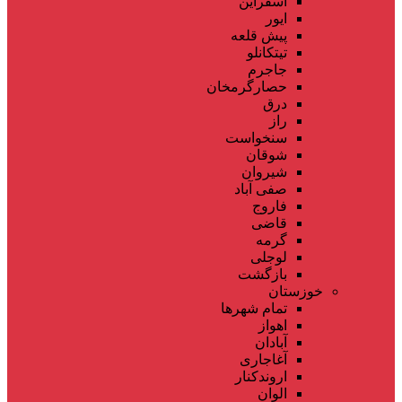
اسفراین
ایور
پیش قلعه
تیتکانلو
جاجرم
حصارگرمخان
درق
راز
سنخواست
شوقان
شیروان
صفی آباد
فاروج
قاضی
گرمه
لوجلی
بازگشت
خوزستان
تمام شهر‌ها
اهواز
آبادان
آغاجاری
اروندکنار
الوان