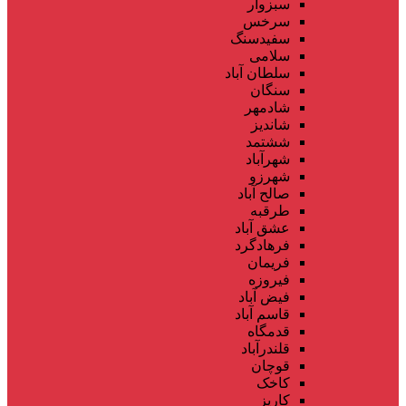
سبزوار
سرخس
سفیدسنگ
سلامی
سلطان آباد
سنگان
شادمهر
شاندیز
ششتمد
شهرآباد
شهرزو
صالح آباد
طرقبه
عشق آباد
فرهادگرد
فریمان
فیروزه
فیض آباد
قاسم آباد
قدمگاه
قلندرآباد
قوچان
کاخک
کاریز