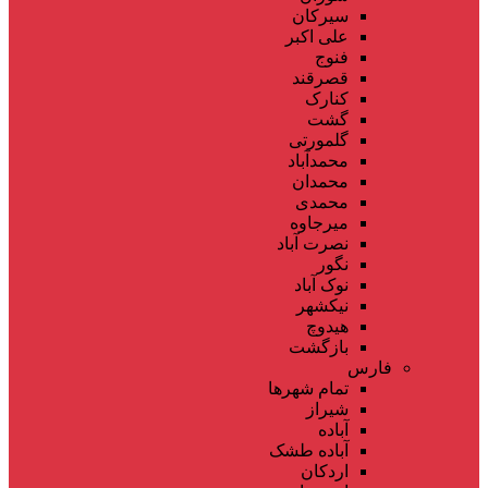
سیرکان
علی اکبر
فنوج
قصرقند
کنارک
گشت
گلمورتی
محمدآباد
محمدان
محمدی
میرجاوه
نصرت آباد
نگور
نوک آباد
نیکشهر
هیدوچ
بازگشت
فارس
تمام شهر‌ها
شیراز
آباده
آباده طشک
اردکان