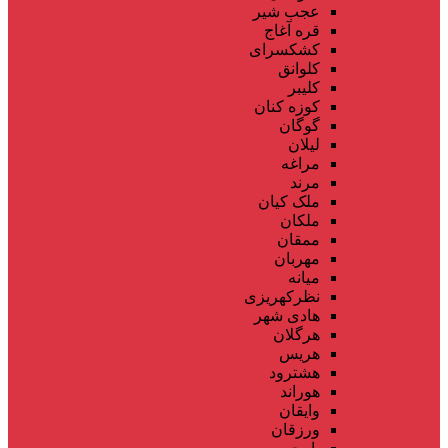
عجب شیر
قره آغاج
کشکسرای
کلوانق
کلیبر
کوزه کنان
گوگان
لیلان
مراغه
مرند
ملک کیان
ملکان
ممقان
مهربان
میانه
نظرکهریزی
هادی شهر
هرگلان
هریس
هشترود
هوراند
وایقان
ورزقان