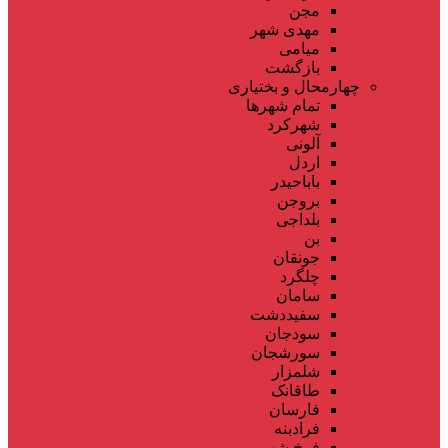
مجن
مهدی شهر
میامی
بازگشت
چهارمحال و بختیاری
تمام شهر‌ها
شهرکرد
آلونی
اردل
باباحیدر
بروجن
بلداجی
بن
جونقان
چلگرد
سامان
سفیددشت
سودجان
سورشجان
شلمزار
طاقانک
فارسان
فرادبنه
فرخ شهر