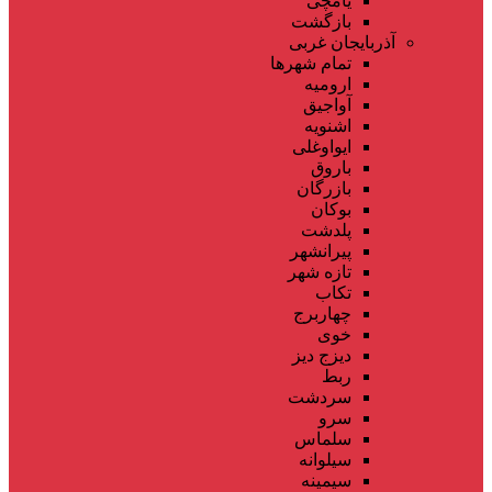
یامچی
بازگشت
آذربایجان غربی
تمام شهر‌ها
ارومیه
آواجیق
اشنویه
ایواوغلی
باروق
بازرگان
بوکان
پلدشت
پیرانشهر
تازه شهر
تکاب
چهاربرج
خوی
دیزج دیز
ربط
سردشت
سرو
سلماس
سیلوانه
سیمینه