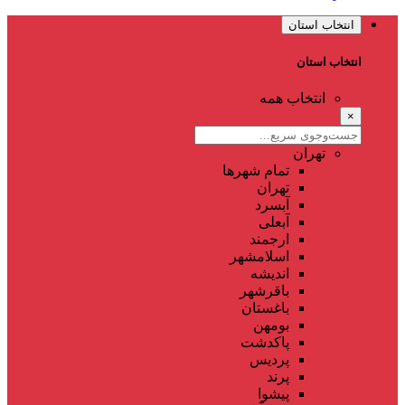
انتخاب استان
انتخاب استان
انتخاب همه
×
تهران
تمام شهر‌ها
تهران
آبسرد
آبعلی
ارجمند
اسلامشهر
اندیشه
باقرشهر
باغستان
بومهن
پاکدشت
پردیس
پرند
پیشوا