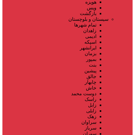
هویزه
ویس
بازگشت
سیستان و بلوچستان
تمام شهر‌ها
زاهدان
ادیمی
اسپکه
ایرانشهر
بزمان
بمپور
بنت
پیشین
جالق
چابهار
خاش
دوست محمد
راسک
زابل
زابلی
زهک
سراوان
سرباز
سوران