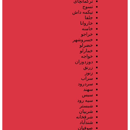
ترکمانچای
تسوج
تیکمه داش
جلفا
خاروانا
خامنه
خراجو
خسروشهر
خضرلو
خمارلو
خواجه
دوزدوزان
زرنق
زنوز
سراب
سردرود
سهند
سیس
سیه رود
شبستر
شربیان
شرفخانه
شندآباد
صوفیان