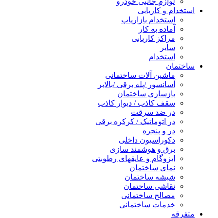
لوازم جانبی خودرو
استخدام و کاریابی
استخدام بازاریاب
آماده به کار
مراکز کاریابی
سایر
استخدام
ساختمان
ماشین آلات ساختمانی
آسانسور /پله برقی /بالابر
بازسازی ساختمان
سقف کاذب / دیوار کاذب
در ضد سرقت
در اتوماتیک / کرکره برقی
در و پنجره
دکوراسیون داخلی
برق و هوشمند سازی
ایزوگام و عایقهای رطوبتی
نمای ساختمان
شیشه ساختمان
نقاشی ساختمان
مصالح ساختمانی
خدمات ساختمانی
متفرقه