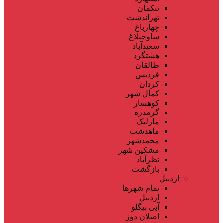
تنکمان
تهراندشت
چهارباغ
ساوجبلاغ
سعیدآباد
هشتگرد
طالقان
فردیس
کردان
کمال شهر
کوهسار
گرمدره
مارلیک
ماهدشت
محمدشهر
مشکین شهر
نظرآباد
بازگشت
اردبیل
تمام شهر‌ها
اردبیل
آبی بیگلو
اصلان دوز