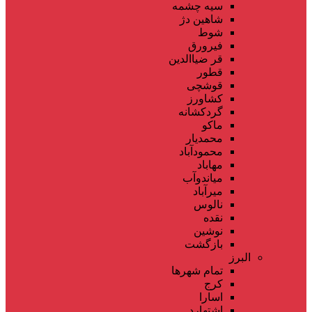
سیه چشمه
شاهین دژ
شوط
فیرورق
قر ضیاالدین
قطور
قوشچی
کشاورز
گردکشانه
ماکو
محمدیار
محمودآباد
مهاباد
میاندوآب
میرآباد
نالوس
نقده
نوشین
بازگشت
البرز
تمام شهر‌ها
کرج
اسارا
اشتهارد