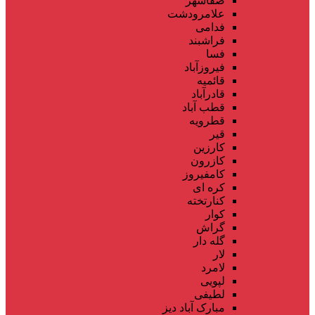
صفاشهر
علامرودشت
فدامی
فراشبند
فسا
فیروزآباد
قائمیه
قادرآباد
قطب آباد
قطرویه
قیر
کارزین
کازرون
کامفیروز
کره ای
کنارتخته
کوار
گراش
گله دار
لار
لامرد
لپویی
لطیفی
مبارک آباد دیز