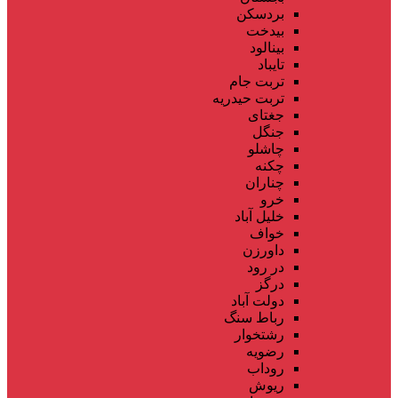
بردسکن
بیدخت
بینالود
تایباد
تربت جام
تربت حیدریه
جغتای
جنگل
چاشلو
چکنه
چناران
خرو
خلیل آباد
خواف
داورزن
در رود
درگز
دولت آباد
رباط سنگ
رشتخوار
رضویه
روداب
ریوش