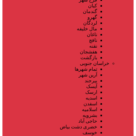
کیان
گندمان
گهرو
لردگان
مال خلیفه
ناغان
نافچ
نقنه
هفشجان
بازگشت
خراسان جنوبی
تمام شهر‌ها
آرین شهر
بیرجند
آیسک
ارسک
اسدیه
اسفدن
اسلامیه
بشرویه
حاجی آباد
خضری دشت بیاض
خوسف