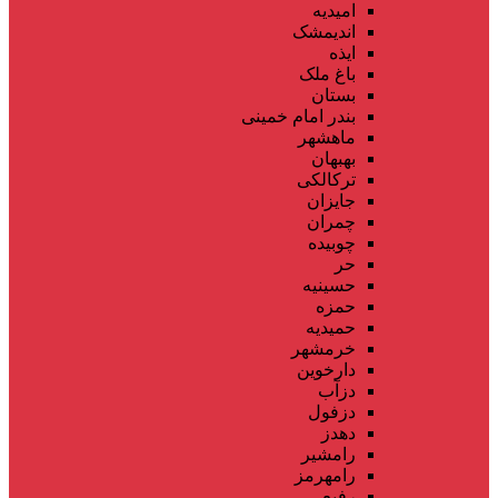
امیدیه
اندیمشک
ایذه
باغ ملک
بستان
بندر امام خمینی
ماهشهر
بهبهان
ترکالکی
جایزان
چمران
چوبیده
حر
حسینیه
حمزه
حمیدیه
خرمشهر
دارخوین
دزآب
دزفول
دهدز
رامشیر
رامهرمز
رفیع