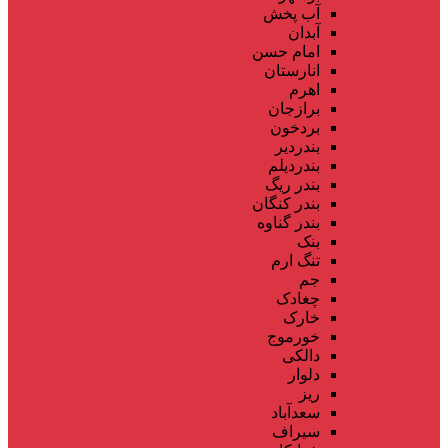
آب پخش
آبدان
امام حسن
انارستان
اهرم
برازجان
بردخون
بندردیر
بندردیلم
بندر ریگ
بندر کنگان
بندر گناوه
بنک
تنگ ارم
جم
چغادک
خارک
خورموج
دالکی
دلوار
ریز
سعدآباد
سیراف