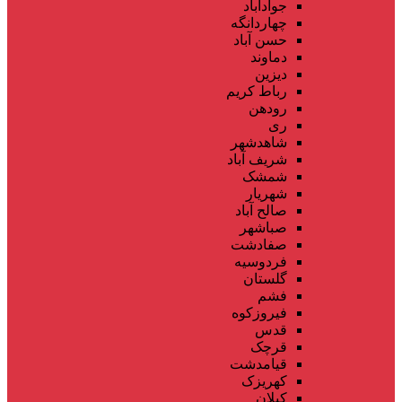
جوادآباد
چهاردانگه
حسن آباد
دماوند
دیزین
رباط کریم
رودهن
ری
شاهدشهر
شریف آباد
شمشک
شهریار
صالح آباد
صباشهر
صفادشت
فردوسیه
گلستان
فشم
فیروزکوه
قدس
قرچک
قیامدشت
کهریزک
کیلان