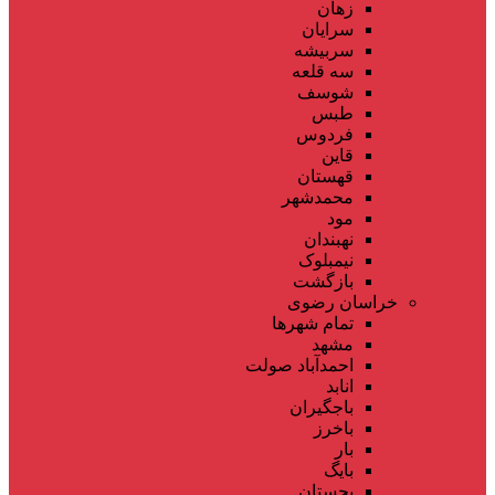
زهان
سرایان
سربیشه
سه قلعه
شوسف
طبس
فردوس
قاین
قهستان
محمدشهر
مود
نهبندان
نیمبلوک
بازگشت
خراسان رضوی
تمام شهر‌ها
مشهد
احمدآباد صولت
انابد
باجگیران
باخرز
بار
بایگ
بجستان