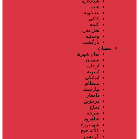
شبانکاره
شنبه
عسلویه
کاکی
کلمه
نخل تقی
وحدتیه
بازگشت
سمنان
تمام شهر‌ها
سمنان
آرادان
امیریه
ایوانکی
بسطام
بیارجمند
دامغان
درجزین
دیباج
سرخه
شاهرود
شهمیرزاد
کلاته خیج
گرمسار