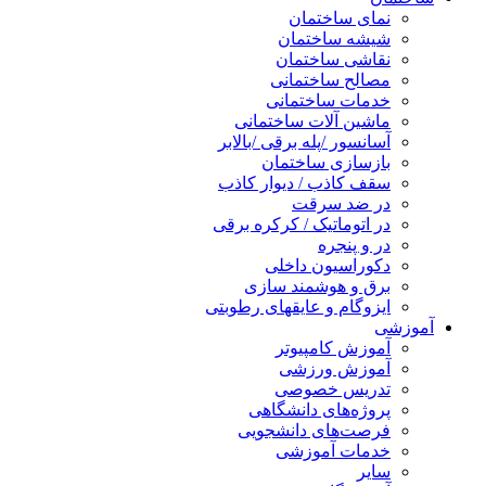
نمای ساختمان
شیشه ساختمان
نقاشی ساختمان
مصالح ساختمانی
خدمات ساختمانی
ماشین آلات ساختمانی
آسانسور /پله برقی /بالابر
بازسازی ساختمان
سقف کاذب / دیوار کاذب
در ضد سرقت
در اتوماتیک / کرکره برقی
در و پنجره
دکوراسیون داخلی
برق و هوشمند سازی
ایزوگام و عایقهای رطوبتی
آموزشی
آموزش کامپیوتر
آموزش ورزشی
تدریس خصوصی
پروژه‌های دانشگاهی
فرصت‌های دانشجویی
خدمات آموزشی
سایر