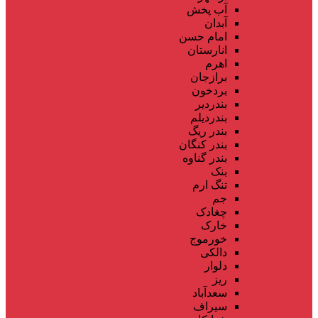
آب پخش
آبدان
امام حسن
انارستان
اهرم
برازجان
بردخون
بندردیر
بندردیلم
بندر ریگ
بندر کنگان
بندر گناوه
بنک
تنگ ارم
جم
چغادک
خارک
خورموج
دالکی
دلوار
ریز
سعدآباد
سیراف