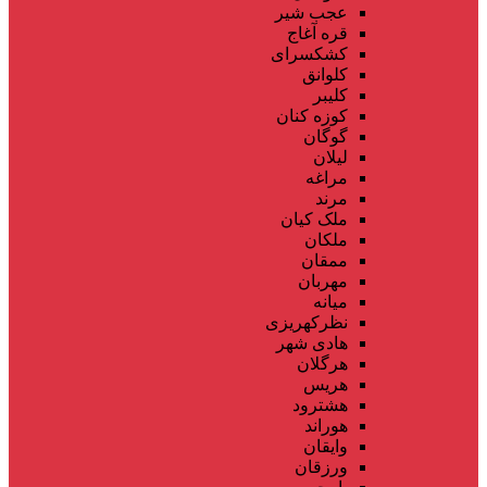
عجب شیر
قره آغاج
کشکسرای
کلوانق
کلیبر
کوزه کنان
گوگان
لیلان
مراغه
مرند
ملک کیان
ملکان
ممقان
مهربان
میانه
نظرکهریزی
هادی شهر
هرگلان
هریس
هشترود
هوراند
وایقان
ورزقان