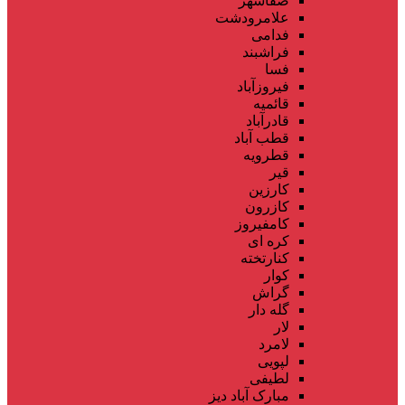
صفاشهر
علامرودشت
فدامی
فراشبند
فسا
فیروزآباد
قائمیه
قادرآباد
قطب آباد
قطرویه
قیر
کارزین
کازرون
کامفیروز
کره ای
کنارتخته
کوار
گراش
گله دار
لار
لامرد
لپویی
لطیفی
مبارک آباد دیز