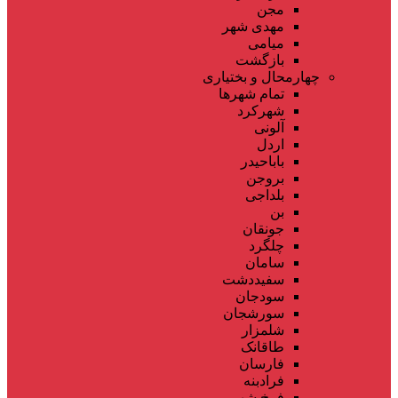
مجن
مهدی شهر
میامی
بازگشت
چهارمحال و بختیاری
تمام شهر‌ها
شهرکرد
آلونی
اردل
باباحیدر
بروجن
بلداجی
بن
جونقان
چلگرد
سامان
سفیددشت
سودجان
سورشجان
شلمزار
طاقانک
فارسان
فرادبنه
فرخ شهر