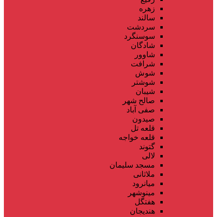
زهره
سالند
سردشت
سوسنگرد
شادگان
شاوور
شرافت
شوش
شوشتر
شیبان
صالح شهر
صفی آباد
صیدون
قلعه تل
قلعه خواجه
گتوند
لالی
مسجد سلیمان
ملاثانی
میانرود
مینوشهر
هفتگل
هندیجان