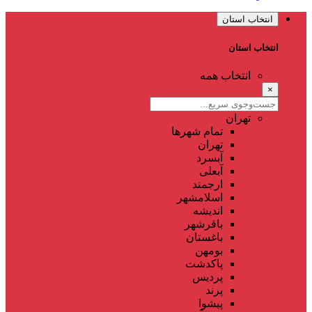
انتخاب استان
انتخاب استان
انتخاب همه
×
تهران
تمام شهر‌ها
تهران
آبسرد
آبعلی
ارجمند
اسلامشهر
اندیشه
باقرشهر
باغستان
بومهن
پاکدشت
پردیس
پرند
پیشوا