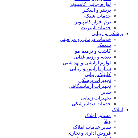
لوازم جانبی کامپیوتر
پرینتر و اسکنر
خدمات شبکه
نرم افزار کامپیوتر
خدمات اینترنت
پزشکی و زیبایی
خدمات درمانی و مراقبتی
سمعک
کاشت و ترمیم مو
تغذیه و رژیم غذایی
لوازم آرایشی و بهداشتی
سالن آرایش و زیبایی
کلینیک زیبایی
تجهیزات پزشکی
تجهیزات آزمایشگاهی
سایر
تجهیزات زیبایی
خدمات دندانپزشکی
املاک
مشاور املاک
ویلا
سایر خدمات املاک
فروش اداری و تجاری