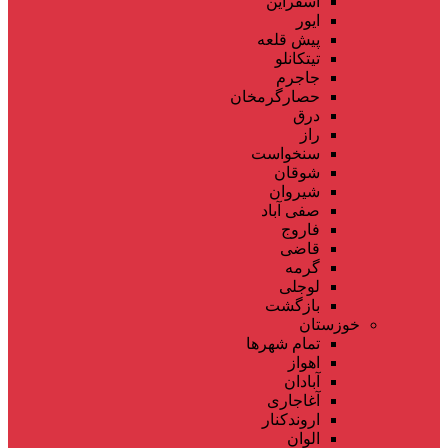
اسفراین
ایور
پیش قلعه
تیتکانلو
جاجرم
حصارگرمخان
درق
راز
سنخواست
شوقان
شیروان
صفی آباد
فاروج
قاضی
گرمه
لوجلی
بازگشت
خوزستان
تمام شهر‌ها
اهواز
آبادان
آغاجاری
اروندکنار
الوان