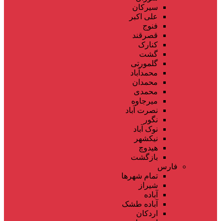
سیرکان
علی اکبر
فنوج
قصرقند
کنارک
گشت
گلمورتی
محمدآباد
محمدان
محمدی
میرجاوه
نصرت آباد
نگور
نوک آباد
نیکشهر
هیدوچ
بازگشت
فارس
تمام شهر‌ها
شیراز
آباده
آباده طشک
اردکان