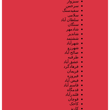
سبزوار
سرخس
سفیدسنگ
سلامی
سلطان آباد
سنگان
شادمهر
شاندیز
ششتمد
شهرآباد
شهرزو
صالح آباد
طرقبه
عشق آباد
فرهادگرد
فریمان
فیروزه
فیض آباد
قاسم آباد
قدمگاه
قلندرآباد
قوچان
کاخک
کاریز