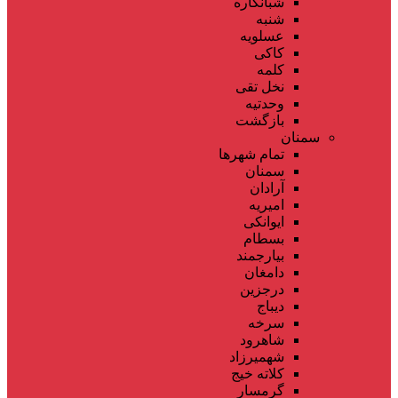
شبانکاره
شنبه
عسلویه
کاکی
کلمه
نخل تقی
وحدتیه
بازگشت
سمنان
تمام شهر‌ها
سمنان
آرادان
امیریه
ایوانکی
بسطام
بیارجمند
دامغان
درجزین
دیباج
سرخه
شاهرود
شهمیرزاد
کلاته خیج
گرمسار