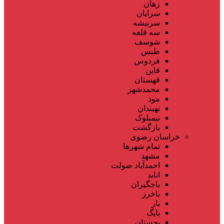
زهان
سرایان
سربیشه
سه قلعه
شوسف
طبس
فردوس
قاین
قهستان
محمدشهر
مود
نهبندان
نیمبلوک
بازگشت
خراسان رضوی
تمام شهر‌ها
مشهد
احمدآباد صولت
انابد
باجگیران
باخرز
بار
بایگ
بجستان