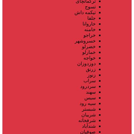
ترکمانچای
تسوج
تیکمه داش
جلفا
خاروانا
خامنه
خراجو
خسروشهر
خضرلو
خمارلو
خواجه
دوزدوزان
زرنق
زنوز
سراب
سردرود
سهند
سیس
سیه رود
شبستر
شربیان
شرفخانه
شندآباد
صوفیان