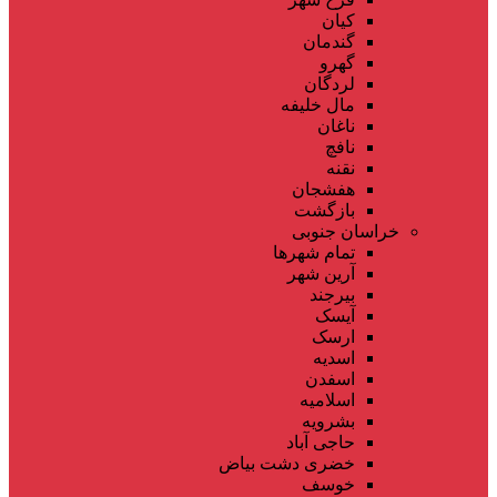
کیان
گندمان
گهرو
لردگان
مال خلیفه
ناغان
نافچ
نقنه
هفشجان
بازگشت
خراسان جنوبی
تمام شهر‌ها
آرین شهر
بیرجند
آیسک
ارسک
اسدیه
اسفدن
اسلامیه
بشرویه
حاجی آباد
خضری دشت بیاض
خوسف