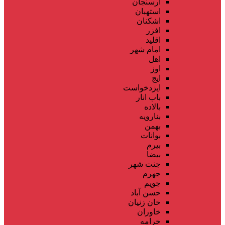
ارسنجان
استهبان
اشکنان
افزر
اقلید
امام شهر
اهل
اوز
ایج
ایزدخواست
باب انار
بالاده
بنارویه
بهمن
بوانات
بیرم
بیضا
جنت شهر
جهرم
جویم
حسن آباد
خان زنیان
خاوران
خرامه