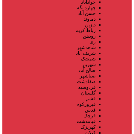
جوادآباد
چهاردانگه
حسن آباد
دماوند
دیزین
رباط کریم
رودهن
ری
شاهدشهر
شریف آباد
شمشک
شهریار
صالح آباد
صباشهر
صفادشت
فردوسیه
گلستان
فشم
فیروزکوه
قدس
قرچک
قیامدشت
کهریزک
کیلان