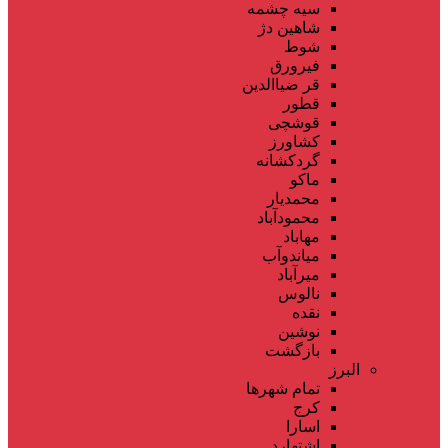
سیه چشمه
شاهین دژ
شوط
فیرورق
قر ضیاالدین
قطور
قوشچی
کشاورز
گردکشانه
ماکو
محمدیار
محمودآباد
مهاباد
میاندوآب
میرآباد
نالوس
نقده
نوشین
بازگشت
البرز
تمام شهر‌ها
کرج
اسارا
اشتهارد