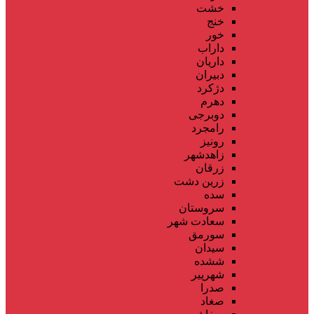
خشت
خنج
خور
داراب
داریان
دبیران
دژکرد
دهرم
دوبرجی
رامجرد
رونیز
زاهدشهر
زرقان
زرین دشت
سده
سروستان
سعادت شهر
سورمق
سیدان
ششده
شهرپیر
صدرا
صغاد