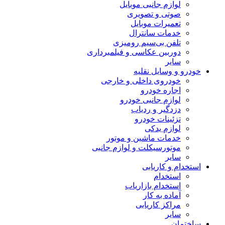
لوازم جانبی موبایل
صوتی و تصویری
تعمیرات موبایل
خدمات سانترال
تلفن بی‌سیم رومیزی
دوربین عکاسی و فیلمبرداری
سایر
خودرو و وسایل نقلیه
خودروی داخلی و خارجی
اجاره خودرو
لوازم جانبی خودرو
دزدگیر و ردیاب
تزئینات خودرو
لوازم یدکی
خدمات ماشین و موتور
موتورسیکلت و لوازم جانبی
سایر
استخدام و کاریابی
استخدام
استخدام بازاریاب
آماده به کار
مراکز کاریابی
سایر
ساختمان