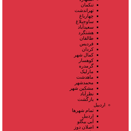
تنکمان
تهراندشت
چهارباغ
ساوجبلاغ
سعیدآباد
هشتگرد
طالقان
فردیس
کردان
کمال شهر
کوهسار
گرمدره
مارلیک
ماهدشت
محمدشهر
مشکین شهر
نظرآباد
بازگشت
اردبیل
تمام شهر‌ها
اردبیل
آبی بیگلو
اصلان دوز