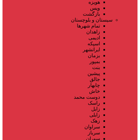
هویزه
ویس
بازگشت
سیستان و بلوچستان
تمام شهر‌ها
زاهدان
ادیمی
اسپکه
ایرانشهر
بزمان
بمپور
بنت
پیشین
جالق
چابهار
خاش
دوست محمد
راسک
زابل
زابلی
زهک
سراوان
سرباز
سوران