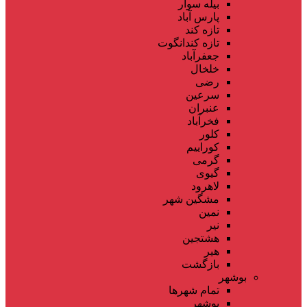
بیله سوار
پارس آباد
تازه کند
تازه کندانگوت
جعفرآباد
خلخال
رضی
سرعین
عنبران
فخرآباد
کلور
کوراییم
گرمی
گیوی
لاهرود
مشگین شهر
نمین
نیر
هشتجین
هیر
بازگشت
بوشهر
تمام شهر‌ها
بوشهر