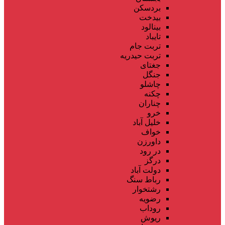
بردسکن
بیدخت
بینالود
تایباد
تربت جام
تربت حیدریه
جغتای
جنگل
چاشلو
چکنه
چناران
خرو
خلیل آباد
خواف
داورزن
در رود
درگز
دولت آباد
رباط سنگ
رشتخوار
رضویه
روداب
ریوش