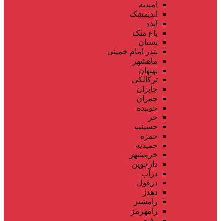
امیدیه
اندیمشک
ایذه
باغ ملک
بستان
بندر امام خمینی
ماهشهر
بهبهان
ترکالکی
جایزان
چمران
چوبیده
حر
حسینیه
حمزه
حمیدیه
خرمشهر
دارخوین
دزآب
دزفول
دهدز
رامشیر
رامهرمز
رفیع