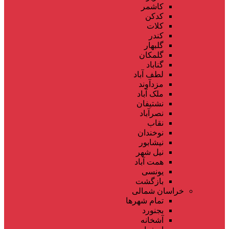
کاشمر
کدکن
کلات
کندر
گلبهار
گلمکان
گناباد
لطف آباد
مزدآوند
ملک آباد
نشتیفان
نصرآباد
نقاب
نوخندان
نیشابور
نیل شهر
همت آباد
یونسی
بازگشت
خراسان شمالی
تمام شهر‌ها
بجنورد
آشخانه