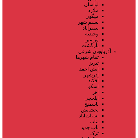
لواسان
ملارد
میگون
نسیم شهر
نصیرآباد
وحیدیه
ورامین
بازگشت
آذربایجان شرقی
تمام شهر‌ها
تبریز
آبش احمد
آذرشهر
آقکند
اسکو
اهر
ایلخچی
باسمنج
بخشایش
بستان آباد
بناب
ناب جدید
ترک