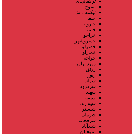
ترکمانچای
تسوج
تیکمه داش
جلفا
خاروانا
خامنه
خراجو
خسروشهر
خضرلو
خمارلو
خواجه
دوزدوزان
زرنق
زنوز
سراب
سردرود
سهند
سیس
سیه رود
شبستر
شربیان
شرفخانه
شندآباد
صوفیان