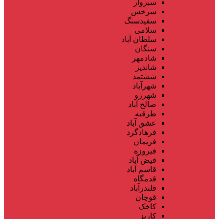
سبزوار
سرخس
سفیدسنگ
سلامی
سلطان آباد
سنگان
شادمهر
شاندیز
ششتمد
شهرآباد
شهرزو
صالح آباد
طرقبه
عشق آباد
فرهادگرد
فریمان
فیروزه
فیض آباد
قاسم آباد
قدمگاه
قلندرآباد
قوچان
کاخک
کاریز