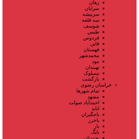
زهان
سرایان
سربیشه
سه قلعه
شوسف
طبس
فردوس
قاین
قهستان
محمدشهر
مود
نهبندان
نیمبلوک
بازگشت
خراسان رضوی
تمام شهر‌ها
مشهد
احمدآباد صولت
انابد
باجگیران
باخرز
بار
بایگ
بجستان