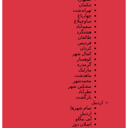
تنکمان
تهراندشت
چهارباغ
ساوجبلاغ
سعیدآباد
هشتگرد
طالقان
فردیس
کردان
کمال شهر
کوهسار
گرمدره
مارلیک
ماهدشت
محمدشهر
مشکین شهر
نظرآباد
بازگشت
اردبیل
تمام شهر‌ها
اردبیل
آبی بیگلو
اصلان دوز