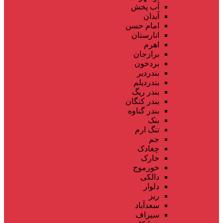
آب پخش
آبدان
امام حسن
انارستان
اهرم
برازجان
بردخون
بندردیر
بندردیلم
بندر ریگ
بندر کنگان
بندر گناوه
بنک
تنگ ارم
جم
چغادک
خارک
خورموج
دالکی
دلوار
ریز
سعدآباد
سیراف