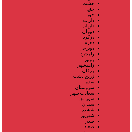
خشت
خنج
خور
داراب
داریان
دبیران
دژکرد
دهرم
دوبرجی
رامجرد
رونیز
زاهدشهر
زرقان
زرین دشت
سده
سروستان
سعادت شهر
سورمق
سیدان
ششده
شهرپیر
صدرا
صغاد