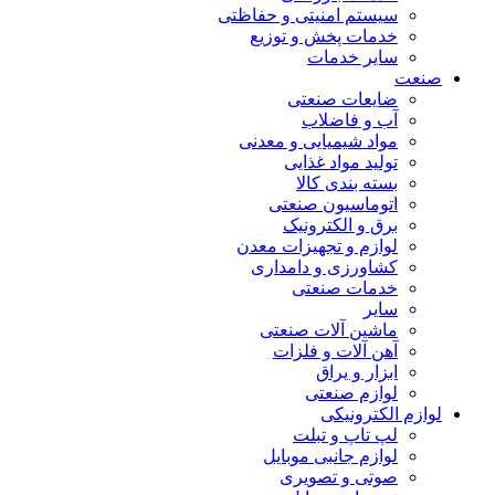
سیستم امنیتی و حفاظتی
خدمات پخش و توزیع
سایر خدمات
صنعت
ضایعات صنعتی
آب و فاضلاب
مواد شیمیایی و معدنی
تولید مواد غذایی
بسته بندی کالا
اتوماسیون صنعتی
برق و الکترونیک
لوازم و تجهیزات معدن
کشاورزی و دامداری
خدمات صنعتی
سایر
ماشین آلات صنعتی
آهن آلات و فلزات
ابزار و یراق
لوازم صنعتی
لوازم الکترونیکی
لپ تاپ و تبلت
لوازم جانبی موبایل
صوتی و تصویری