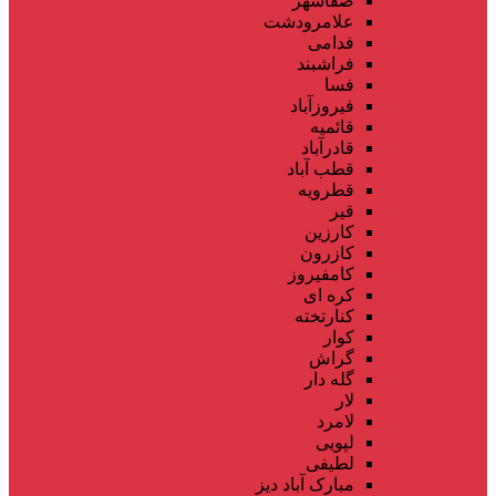
صفاشهر
علامرودشت
فدامی
فراشبند
فسا
فیروزآباد
قائمیه
قادرآباد
قطب آباد
قطرویه
قیر
کارزین
کازرون
کامفیروز
کره ای
کنارتخته
کوار
گراش
گله دار
لار
لامرد
لپویی
لطیفی
مبارک آباد دیز