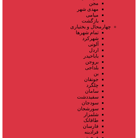
مجن
مهدی شهر
میامی
بازگشت
چهارمحال و بختیاری
تمام شهر‌ها
شهرکرد
آلونی
اردل
باباحیدر
بروجن
بلداجی
بن
جونقان
چلگرد
سامان
سفیددشت
سودجان
سورشجان
شلمزار
طاقانک
فارسان
فرادبنه
فرخ شهر