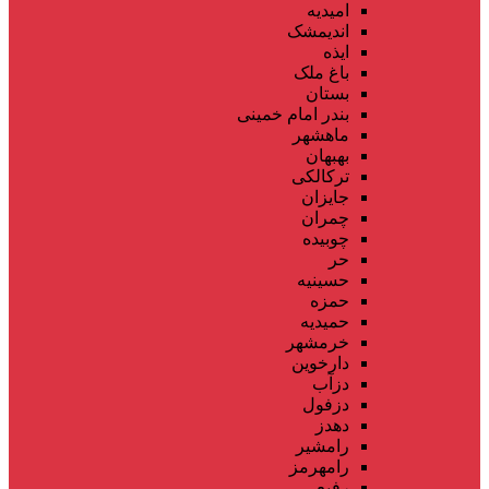
امیدیه
اندیمشک
ایذه
باغ ملک
بستان
بندر امام خمینی
ماهشهر
بهبهان
ترکالکی
جایزان
چمران
چوبیده
حر
حسینیه
حمزه
حمیدیه
خرمشهر
دارخوین
دزآب
دزفول
دهدز
رامشیر
رامهرمز
رفیع