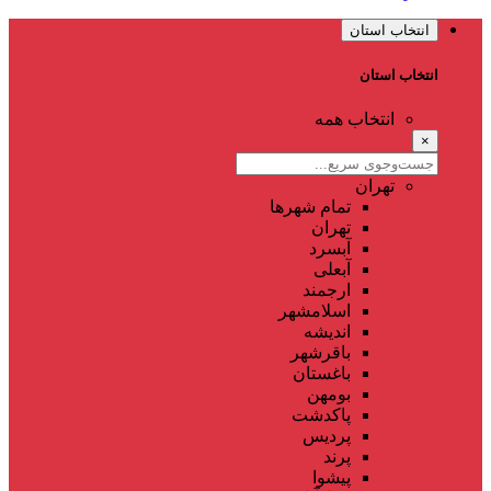
انتخاب استان
انتخاب استان
انتخاب همه
×
تهران
تمام شهر‌ها
تهران
آبسرد
آبعلی
ارجمند
اسلامشهر
اندیشه
باقرشهر
باغستان
بومهن
پاکدشت
پردیس
پرند
پیشوا