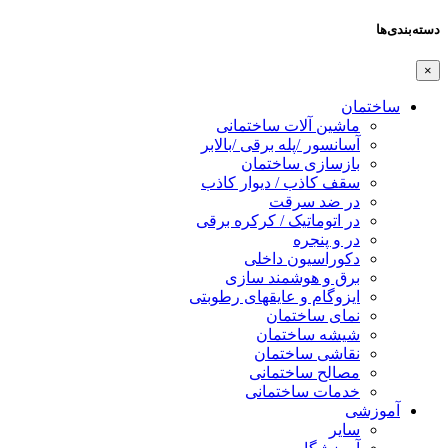
دسته‌بندی‌ها
×
ساختمان
ماشین آلات ساختمانی
آسانسور /پله برقی /بالابر
بازسازی ساختمان
سقف کاذب / دیوار کاذب
در ضد سرقت
در اتوماتیک / کرکره برقی
در و پنجره
دکوراسیون داخلی
برق و هوشمند سازی
ایزوگام و عایقهای رطوبتی
نمای ساختمان
شیشه ساختمان
نقاشی ساختمان
مصالح ساختمانی
خدمات ساختمانی
آموزشی
سایر