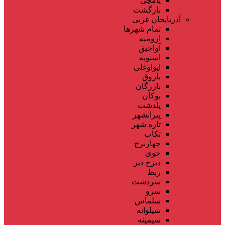
یامچی
بازگشت
آذربایجان غربی
تمام شهر‌ها
ارومیه
آواجیق
اشنویه
ایواوغلی
باروق
بازرگان
بوکان
پلدشت
پیرانشهر
تازه شهر
تکاب
چهاربرج
خوی
دیزج دیز
ربط
سردشت
سرو
سلماس
سیلوانه
سیمینه