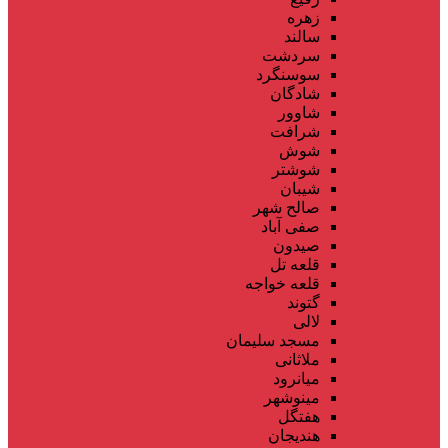
زهره
سالند
سردشت
سوسنگرد
شادگان
شاوور
شرافت
شوش
شوشتر
شیبان
صالح شهر
صفی آباد
صیدون
قلعه تل
قلعه خواجه
گتوند
لالی
مسجد سلیمان
ملاثانی
میانرود
مینوشهر
هفتگل
هندیجان