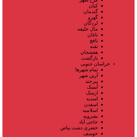
کیان
گندمان
گهرو
لردگان
مال خلیفه
ناغان
نافچ
نقنه
هفشجان
بازگشت
خراسان جنوبی
تمام شهر‌ها
آرین شهر
بیرجند
آیسک
ارسک
اسدیه
اسفدن
اسلامیه
بشرویه
حاجی آباد
خضری دشت بیاض
خوسف