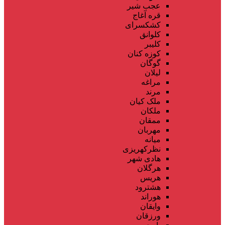
عجب شیر
قره آغاج
کشکسرای
کلوانق
کلیبر
کوزه کنان
گوگان
لیلان
مراغه
مرند
ملک کیان
ملکان
ممقان
مهربان
میانه
نظرکهریزی
هادی شهر
هرگلان
هریس
هشترود
هوراند
وایقان
ورزقان