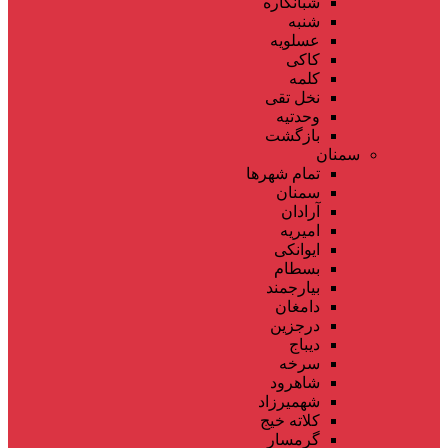
شبانکاره
شنبه
عسلویه
کاکی
کلمه
نخل تقی
وحدتیه
بازگشت
سمنان
تمام شهر‌ها
سمنان
آرادان
امیریه
ایوانکی
بسطام
بیارجمند
دامغان
درجزین
دیباج
سرخه
شاهرود
شهمیرزاد
کلاته خیج
گرمسار