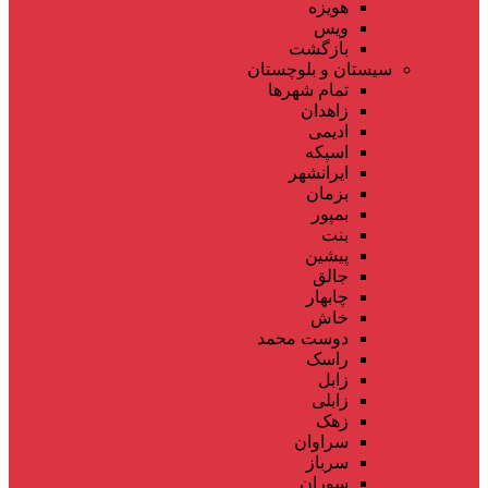
هویزه
ویس
بازگشت
سیستان و بلوچستان
تمام شهر‌ها
زاهدان
ادیمی
اسپکه
ایرانشهر
بزمان
بمپور
بنت
پیشین
جالق
چابهار
خاش
دوست محمد
راسک
زابل
زابلی
زهک
سراوان
سرباز
سوران