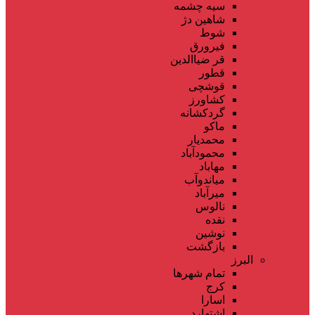
سیه چشمه
شاهین دژ
شوط
فیرورق
قر ضیاالدین
قطور
قوشچی
کشاورز
گردکشانه
ماکو
محمدیار
محمودآباد
مهاباد
میاندوآب
میرآباد
نالوس
نقده
نوشین
بازگشت
البرز
تمام شهر‌ها
کرج
اسارا
اشتهارد