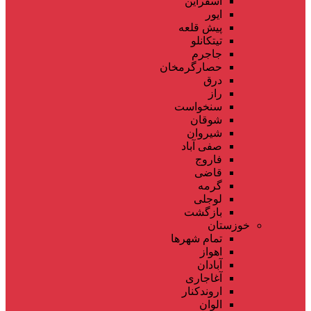
اسفراین
ایور
پیش قلعه
تیتکانلو
جاجرم
حصارگرمخان
درق
راز
سنخواست
شوقان
شیروان
صفی آباد
فاروج
قاضی
گرمه
لوجلی
بازگشت
خوزستان
تمام شهر‌ها
اهواز
آبادان
آغاجاری
اروندکنار
الوان