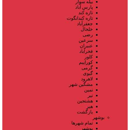
بیله سوار
پارس آباد
تازه کند
تازه کندانگوت
جعفرآباد
خلخال
رضی
سرعین
عنبران
فخرآباد
کلور
کوراییم
گرمی
گیوی
لاهرود
مشگین شهر
نمین
نیر
هشتجین
هیر
بازگشت
بوشهر
تمام شهر‌ها
بوشهر