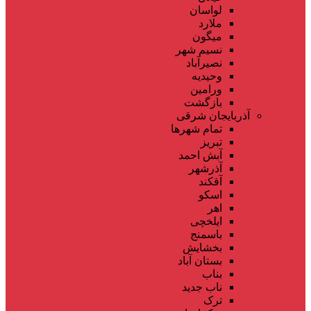
لواسان
ملارد
میگون
نسیم شهر
نصیرآباد
وحیدیه
ورامین
بازگشت
آذربایجان شرقی
تمام شهر‌ها
تبریز
آبش احمد
آذرشهر
آقکند
اسکو
اهر
ایلخچی
باسمنج
بخشایش
بستان آباد
بناب
ناب جدید
ترک