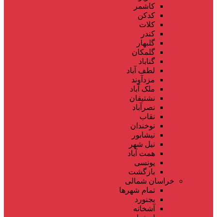
کاشمر
کدکن
کلات
کندر
گلبهار
گلمکان
گناباد
لطف آباد
مزدآوند
ملک آباد
نشتیفان
نصرآباد
نقاب
نوخندان
نیشابور
نیل شهر
همت آباد
یونسی
بازگشت
خراسان شمالی
تمام شهر‌ها
بجنورد
آشخانه