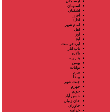
ارسنجان
استهبان
اشکنان
افزر
اقلید
امام شهر
اهل
اوز
ایج
ایزدخواست
باب انار
بالاده
بنارویه
بهمن
بوانات
بیرم
بیضا
جنت شهر
جهرم
جویم
حسن آباد
خان زنیان
خاوران
خرامه