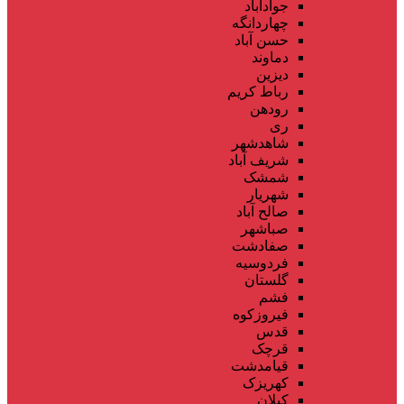
جوادآباد
چهاردانگه
حسن آباد
دماوند
دیزین
رباط کریم
رودهن
ری
شاهدشهر
شریف آباد
شمشک
شهریار
صالح آباد
صباشهر
صفادشت
فردوسیه
گلستان
فشم
فیروزکوه
قدس
قرچک
قیامدشت
کهریزک
کیلان