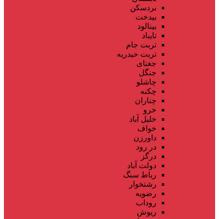
بردسکن
بیدخت
بینالود
تایباد
تربت جام
تربت حیدریه
جغتای
جنگل
چاشلو
چکنه
چناران
خرو
خلیل آباد
خواف
داورزن
در رود
درگز
دولت آباد
رباط سنگ
رشتخوار
رضویه
روداب
ریوش