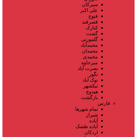
سیرکان
علی اکبر
فنوج
قصرقند
کنارک
گشت
گلمورتی
محمدآباد
محمدان
محمدی
میرجاوه
نصرت آباد
نگور
نوک آباد
نیکشهر
هیدوچ
بازگشت
فارس
تمام شهر‌ها
شیراز
آباده
آباده طشک
اردکان