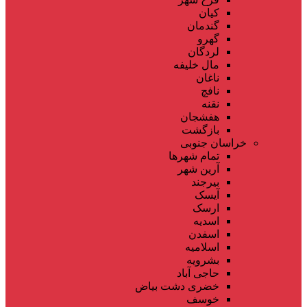
کیان
گندمان
گهرو
لردگان
مال خلیفه
ناغان
نافچ
نقنه
هفشجان
بازگشت
خراسان جنوبی
تمام شهر‌ها
آرین شهر
بیرجند
آیسک
ارسک
اسدیه
اسفدن
اسلامیه
بشرویه
حاجی آباد
خضری دشت بیاض
خوسف