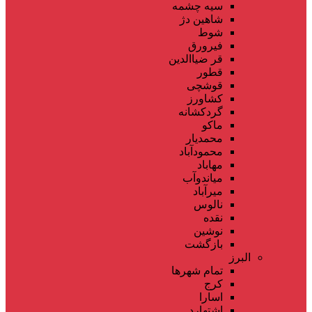
سیه چشمه
شاهین دژ
شوط
فیرورق
قر ضیاالدین
قطور
قوشچی
کشاورز
گردکشانه
ماکو
محمدیار
محمودآباد
مهاباد
میاندوآب
میرآباد
نالوس
نقده
نوشین
بازگشت
البرز
تمام شهر‌ها
کرج
اسارا
اشتهارد