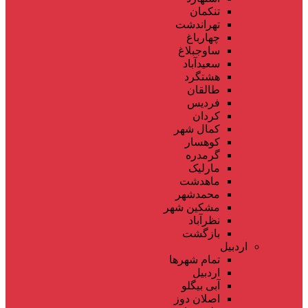
تنکمان
تهراندشت
چهارباغ
ساوجبلاغ
سعیدآباد
هشتگرد
طالقان
فردیس
کردان
کمال شهر
کوهسار
گرمدره
مارلیک
ماهدشت
محمدشهر
مشکین شهر
نظرآباد
بازگشت
اردبیل
تمام شهر‌ها
اردبیل
آبی بیگلو
اصلان دوز