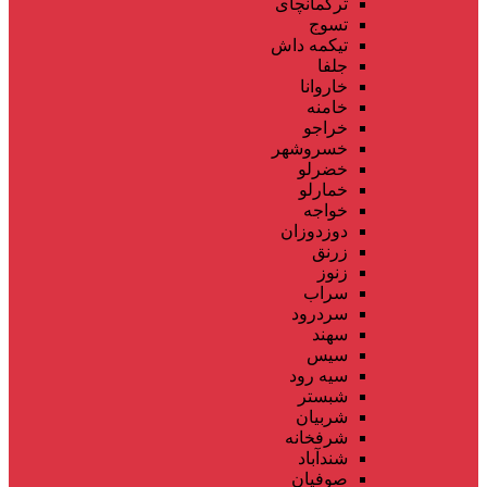
ترکمانچای
تسوج
تیکمه داش
جلفا
خاروانا
خامنه
خراجو
خسروشهر
خضرلو
خمارلو
خواجه
دوزدوزان
زرنق
زنوز
سراب
سردرود
سهند
سیس
سیه رود
شبستر
شربیان
شرفخانه
شندآباد
صوفیان