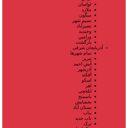
لواسان
ملارد
میگون
نسیم شهر
نصیرآباد
وحیدیه
ورامین
بازگشت
آذربایجان شرقی
تمام شهر‌ها
تبریز
آبش احمد
آذرشهر
آقکند
اسکو
اهر
ایلخچی
باسمنج
بخشایش
بستان آباد
بناب
ناب جدید
ترک