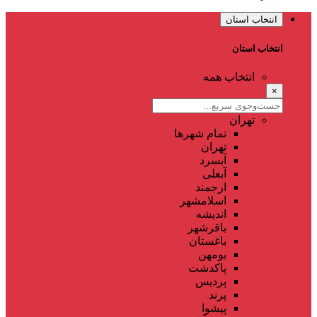
انتخاب استان
انتخاب استان
انتخاب همه
×
تهران
تمام شهر‌ها
تهران
آبسرد
آبعلی
ارجمند
اسلامشهر
اندیشه
باقرشهر
باغستان
بومهن
پاکدشت
پردیس
پرند
پیشوا