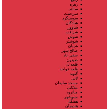
زهره
سالند
سردشت
سوسنگرد
شادگان
شاوور
شرافت
شوش
شوشتر
شیبان
صالح شهر
صفی آباد
صیدون
قلعه تل
قلعه خواجه
گتوند
لالی
مسجد سلیمان
ملاثانی
میانرود
مینوشهر
هفتگل
هندیجان