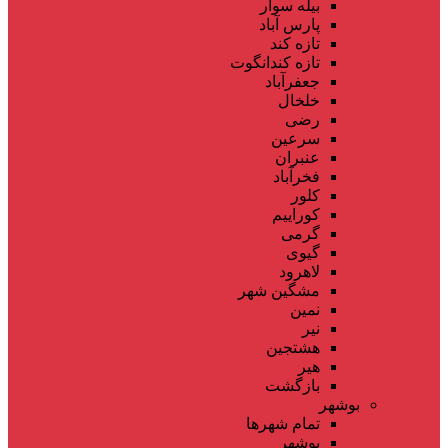
بیله سوار
پارس آباد
تازه کند
تازه کندانگوت
جعفرآباد
خلخال
رضی
سرعین
عنبران
فخرآباد
کلور
کوراییم
گرمی
گیوی
لاهرود
مشگین شهر
نمین
نیر
هشتجین
هیر
بازگشت
بوشهر
تمام شهر‌ها
بوشهر