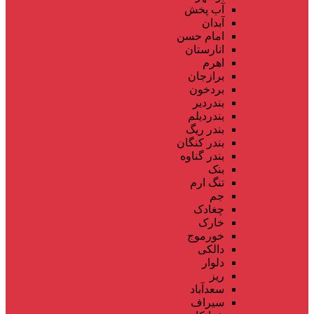
آب پخش
آبدان
امام حسن
انارستان
اهرم
برازجان
بردخون
بندردیر
بندردیلم
بندر ریگ
بندر کنگان
بندر گناوه
بنک
تنگ ارم
جم
چغادک
خارک
خورموج
دالکی
دلوار
ریز
سعدآباد
سیراف