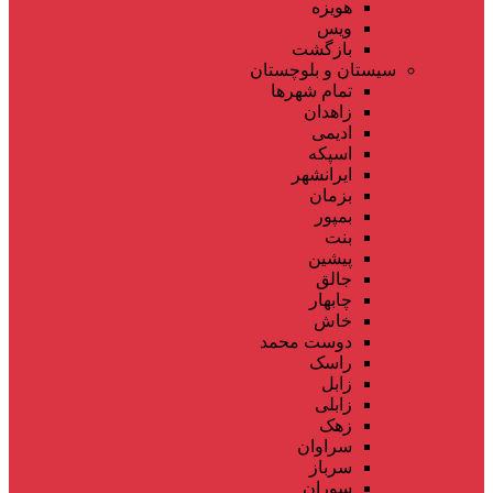
هویزه
ویس
بازگشت
سیستان و بلوچستان
تمام شهر‌ها
زاهدان
ادیمی
اسپکه
ایرانشهر
بزمان
بمپور
بنت
پیشین
جالق
چابهار
خاش
دوست محمد
راسک
زابل
زابلی
زهک
سراوان
سرباز
سوران