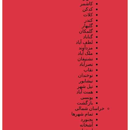
کاشمر
کدکن
کلات
کندر
گلبهار
گلمکان
گناباد
لطف آباد
مزدآوند
ملک آباد
نشتیفان
نصرآباد
نقاب
نوخندان
نیشابور
نیل شهر
همت آباد
یونسی
بازگشت
خراسان شمالی
تمام شهر‌ها
بجنورد
آشخانه