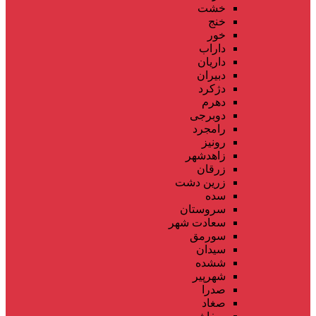
خشت
خنج
خور
داراب
داریان
دبیران
دژکرد
دهرم
دوبرجی
رامجرد
رونیز
زاهدشهر
زرقان
زرین دشت
سده
سروستان
سعادت شهر
سورمق
سیدان
ششده
شهرپیر
صدرا
صغاد