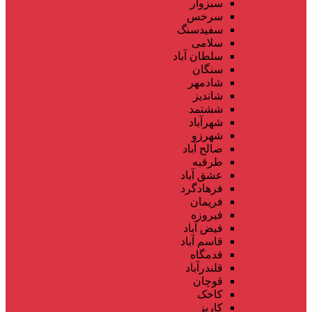
سبزوار
سرخس
سفیدسنگ
سلامی
سلطان آباد
سنگان
شادمهر
شاندیز
ششتمد
شهرآباد
شهرزو
صالح آباد
طرقبه
عشق آباد
فرهادگرد
فریمان
فیروزه
فیض آباد
قاسم آباد
قدمگاه
قلندرآباد
قوچان
کاخک
کاریز