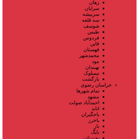
زهان
سرایان
سربیشه
سه قلعه
شوسف
طبس
فردوس
قاین
قهستان
محمدشهر
مود
نهبندان
نیمبلوک
بازگشت
خراسان رضوی
تمام شهر‌ها
مشهد
احمدآباد صولت
انابد
باجگیران
باخرز
بار
بایگ
بجستان