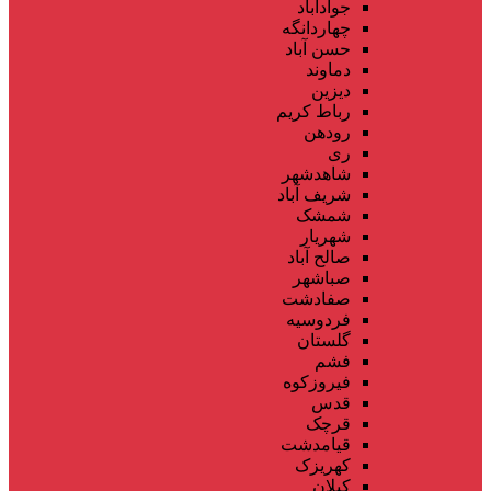
جوادآباد
چهاردانگه
حسن آباد
دماوند
دیزین
رباط کریم
رودهن
ری
شاهدشهر
شریف آباد
شمشک
شهریار
صالح آباد
صباشهر
صفادشت
فردوسیه
گلستان
فشم
فیروزکوه
قدس
قرچک
قیامدشت
کهریزک
کیلان