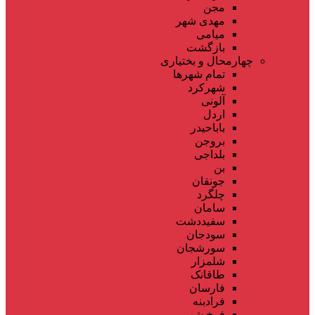
مجن
مهدی شهر
میامی
بازگشت
چهارمحال و بختیاری
تمام شهر‌ها
شهرکرد
آلونی
اردل
باباحیدر
بروجن
بلداجی
بن
جونقان
چلگرد
سامان
سفیددشت
سودجان
سورشجان
شلمزار
طاقانک
فارسان
فرادبنه
فرخ شهر