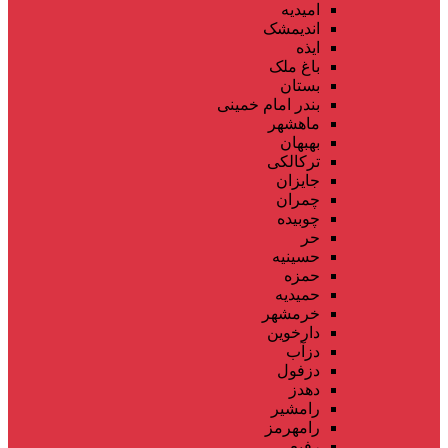
امیدیه
اندیمشک
ایذه
باغ ملک
بستان
بندر امام خمینی
ماهشهر
بهبهان
ترکالکی
جایزان
چمران
چوبیده
حر
حسینیه
حمزه
حمیدیه
خرمشهر
دارخوین
دزآب
دزفول
دهدز
رامشیر
رامهرمز
رفیع