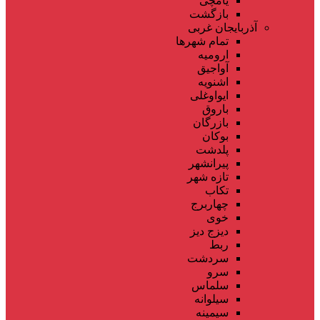
یامچی
بازگشت
آذربایجان غربی
تمام شهر‌ها
ارومیه
آواجیق
اشنویه
ایواوغلی
باروق
بازرگان
بوکان
پلدشت
پیرانشهر
تازه شهر
تکاب
چهاربرج
خوی
دیزج دیز
ربط
سردشت
سرو
سلماس
سیلوانه
سیمینه