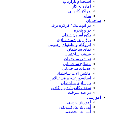
استخدام بازاریاب
آماده به کار
مراکز کاریابی
سایر
ساختمان
در اتوماتیک / کرکره برقی
در و پنجره
دکوراسیون داخلی
برق و هوشمند سازی
ایزوگام و عایقهای رطوبتی
نمای ساختمان
شیشه ساختمان
نقاشی ساختمان
مصالح ساختمانی
خدمات ساختمانی
ماشین آلات ساختمانی
آسانسور /پله برقی /بالابر
بازسازی ساختمان
سقف کاذب / دیوار کاذب
در ضد سرقت
آموزشی
آموزش درسی
آموزش حرفه و فن
آموزش تخصصی