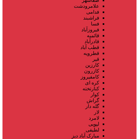
صفاشهر
علامرودشت
فدامی
فراشبند
فسا
فیروزآباد
قائمیه
قادرآباد
قطب آباد
قطرویه
قیر
کارزین
کازرون
کامفیروز
کره ای
کنارتخته
کوار
گراش
گله دار
لار
لامرد
لپویی
لطیفی
مبارک آباد دیز