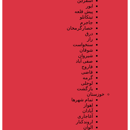
اسفراین
ایور
پیش قلعه
تیتکانلو
جاجرم
حصارگرمخان
درق
راز
سنخواست
شوقان
شیروان
صفی آباد
فاروج
قاضی
گرمه
لوجلی
بازگشت
خوزستان
تمام شهر‌ها
اهواز
آبادان
آغاجاری
اروندکنار
الوان