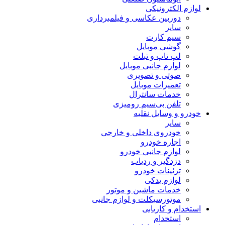
لوازم الکترونیکی
دوربین عکاسی و فیلمبرداری
سایر
سیم کارت
گوشی موبایل
لپ تاپ و تبلت
لوازم جانبی موبایل
صوتی و تصویری
تعمیرات موبایل
خدمات سانترال
تلفن بی‌سیم رومیزی
خودرو و وسایل نقلیه
سایر
خودروی داخلی و خارجی
اجاره خودرو
لوازم جانبی خودرو
دزدگیر و ردیاب
تزئینات خودرو
لوازم یدکی
خدمات ماشین و موتور
موتورسیکلت و لوازم جانبی
استخدام و کاریابی
استخدام