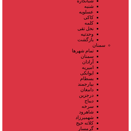
شبانکاره
شنبه
عسلویه
کاکی
کلمه
نخل تقی
وحدتیه
بازگشت
سمنان
تمام شهر‌ها
سمنان
آرادان
امیریه
ایوانکی
بسطام
بیارجمند
دامغان
درجزین
دیباج
سرخه
شاهرود
شهمیرزاد
کلاته خیج
گرمسار