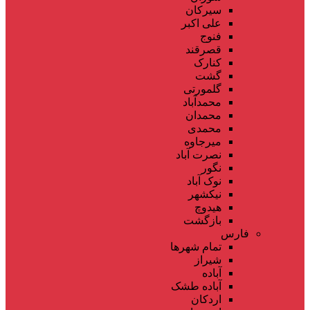
سیرکان
علی اکبر
فنوج
قصرقند
کنارک
گشت
گلمورتی
محمدآباد
محمدان
محمدی
میرجاوه
نصرت آباد
نگور
نوک آباد
نیکشهر
هیدوچ
بازگشت
فارس
تمام شهر‌ها
شیراز
آباده
آباده طشک
اردکان