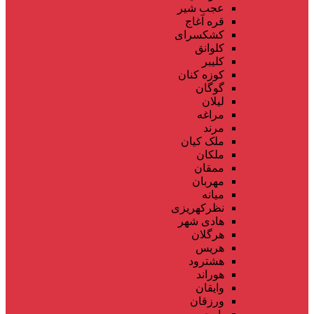
عجب شیر
قره آغاج
کشکسرای
کلوانق
کلیبر
کوزه کنان
گوگان
لیلان
مراغه
مرند
ملک کیان
ملکان
ممقان
مهربان
میانه
نظرکهریزی
هادی شهر
هرگلان
هریس
هشترود
هوراند
وایقان
ورزقان