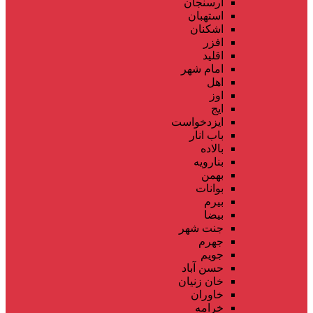
ارسنجان
استهبان
اشکنان
افزر
اقلید
امام شهر
اهل
اوز
ایج
ایزدخواست
باب انار
بالاده
بنارویه
بهمن
بوانات
بیرم
بیضا
جنت شهر
جهرم
جویم
حسن آباد
خان زنیان
خاوران
خرامه