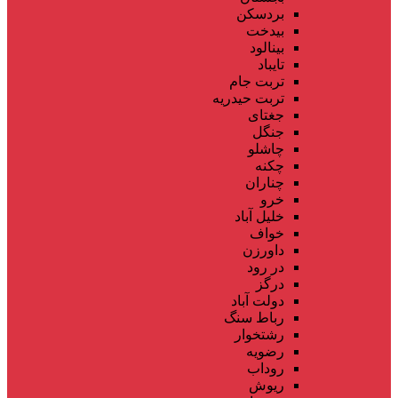
بردسکن
بیدخت
بینالود
تایباد
تربت جام
تربت حیدریه
جغتای
جنگل
چاشلو
چکنه
چناران
خرو
خلیل آباد
خواف
داورزن
در رود
درگز
دولت آباد
رباط سنگ
رشتخوار
رضویه
روداب
ریوش