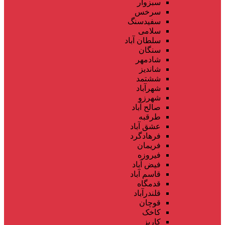
سبزوار
سرخس
سفیدسنگ
سلامی
سلطان آباد
سنگان
شادمهر
شاندیز
ششتمد
شهرآباد
شهرزو
صالح آباد
طرقبه
عشق آباد
فرهادگرد
فریمان
فیروزه
فیض آباد
قاسم آباد
قدمگاه
قلندرآباد
قوچان
کاخک
کاریز