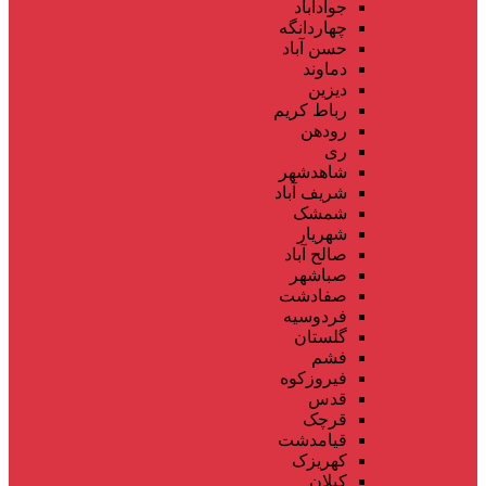
جوادآباد
چهاردانگه
حسن آباد
دماوند
دیزین
رباط کریم
رودهن
ری
شاهدشهر
شریف آباد
شمشک
شهریار
صالح آباد
صباشهر
صفادشت
فردوسیه
گلستان
فشم
فیروزکوه
قدس
قرچک
قیامدشت
کهریزک
کیلان