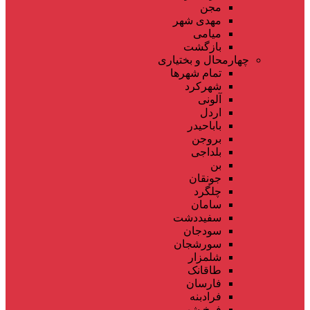
مجن
مهدی شهر
میامی
بازگشت
چهارمحال و بختیاری
تمام شهر‌ها
شهرکرد
آلونی
اردل
باباحیدر
بروجن
بلداجی
بن
جونقان
چلگرد
سامان
سفیددشت
سودجان
سورشجان
شلمزار
طاقانک
فارسان
فرادبنه
فرخ شهر