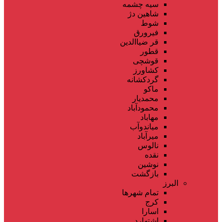
سیه چشمه
شاهین دژ
شوط
فیرورق
قر ضیاالدین
قطور
قوشچی
کشاورز
گردکشانه
ماکو
محمدیار
محمودآباد
مهاباد
میاندوآب
میرآباد
نالوس
نقده
نوشین
بازگشت
البرز
تمام شهر‌ها
کرج
اسارا
اشتهارد