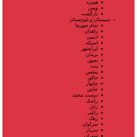
هویزه
ویس
بازگشت
سیستان و بلوچستان
تمام شهر‌ها
زاهدان
ادیمی
اسپکه
ایرانشهر
بزمان
بمپور
بنت
پیشین
جالق
چابهار
خاش
دوست محمد
راسک
زابل
زابلی
زهک
سراوان
سرباز
سوران