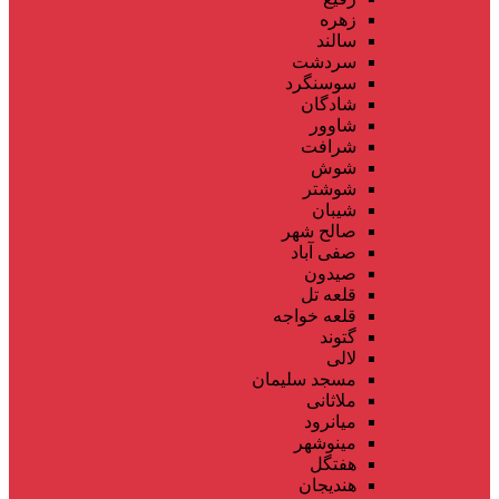
زهره
سالند
سردشت
سوسنگرد
شادگان
شاوور
شرافت
شوش
شوشتر
شیبان
صالح شهر
صفی آباد
صیدون
قلعه تل
قلعه خواجه
گتوند
لالی
مسجد سلیمان
ملاثانی
میانرود
مینوشهر
هفتگل
هندیجان