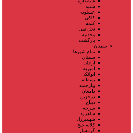
شبانکاره
شنبه
عسلویه
کاکی
کلمه
نخل تقی
وحدتیه
بازگشت
سمنان
تمام شهر‌ها
سمنان
آرادان
امیریه
ایوانکی
بسطام
بیارجمند
دامغان
درجزین
دیباج
سرخه
شاهرود
شهمیرزاد
کلاته خیج
گرمسار