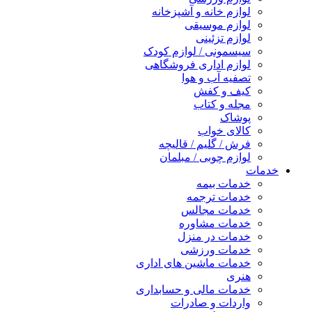
لوازم خانه و آشپزخانه
لوازم موسیقی
لوازم تزئینی
سیسمونی / لوازم کودک
لوازم اداری فروشگاهی
تصفیه آب و هوا
کیف و کفش
مجله و کتاب
پوشاک
کالای خواب
فرش / گلیم / قالیچه
لوازم چوبی / مبلمان
خدمات
خدمات بیمه
خدمات ترجمه
خدمات مجالس
خدمات مشاوره
خدمات در منزل
خدمات ورزشی
خدمات ماشین های اداری
هنری
خدمات مالی و حسابداری
واردات و صادرات