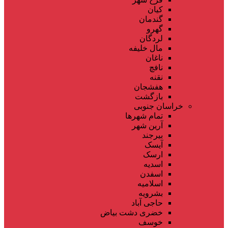
کیان
گندمان
گهرو
لردگان
مال خلیفه
ناغان
نافچ
نقنه
هفشجان
بازگشت
خراسان جنوبی
تمام شهر‌ها
آرین شهر
بیرجند
آیسک
ارسک
اسدیه
اسفدن
اسلامیه
بشرویه
حاجی آباد
خضری دشت بیاض
خوسف