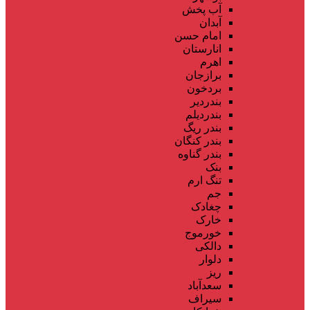
آب پخش
آبدان
امام حسن
انارستان
اهرم
برازجان
بردخون
بندردیر
بندردیلم
بندر ریگ
بندر کنگان
بندر گناوه
بنک
تنگ ارم
جم
چغادک
خارک
خورموج
دالکی
دلوار
ریز
سعدآباد
سیراف