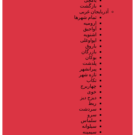
یامچی
بازگشت
آذربایجان غربی
تمام شهر‌ها
ارومیه
آواجیق
اشنویه
ایواوغلی
باروق
بازرگان
بوکان
پلدشت
پیرانشهر
تازه شهر
تکاب
چهاربرج
خوی
دیزج دیز
ربط
سردشت
سرو
سلماس
سیلوانه
سیمینه