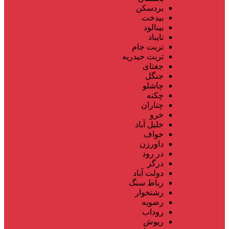
بردسکن
بیدخت
بینالود
تایباد
تربت جام
تربت حیدریه
جغتای
جنگل
چاشلو
چکنه
چناران
خرو
خلیل آباد
خواف
داورزن
در رود
درگز
دولت آباد
رباط سنگ
رشتخوار
رضویه
روداب
ریوش