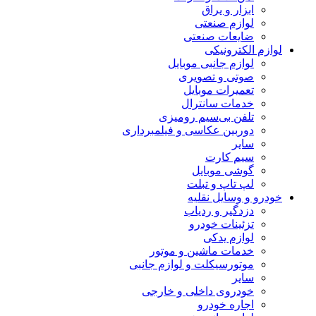
ابزار و یراق
لوازم صنعتی
ضایعات صنعتی
لوازم الکترونیکی
لوازم جانبی موبایل
صوتی و تصویری
تعمیرات موبایل
خدمات سانترال
تلفن بی‌سیم رومیزی
دوربین عکاسی و فیلمبرداری
سایر
سیم کارت
گوشی موبایل
لپ تاپ و تبلت
خودرو و وسایل نقلیه
دزدگیر و ردیاب
تزئینات خودرو
لوازم یدکی
خدمات ماشین و موتور
موتورسیکلت و لوازم جانبی
سایر
خودروی داخلی و خارجی
اجاره خودرو