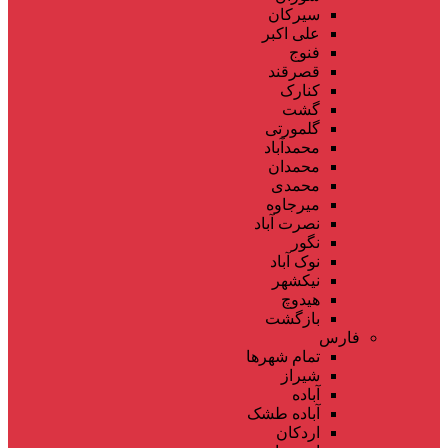
سیرکان
علی اکبر
فنوج
قصرقند
کنارک
گشت
گلمورتی
محمدآباد
محمدان
محمدی
میرجاوه
نصرت آباد
نگور
نوک آباد
نیکشهر
هیدوچ
بازگشت
فارس
تمام شهر‌ها
شیراز
آباده
آباده طشک
اردکان