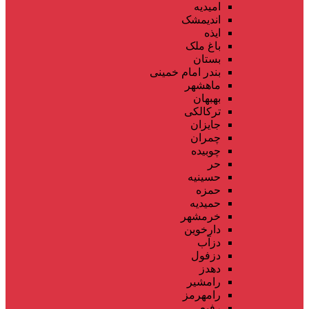
امیدیه
اندیمشک
ایذه
باغ ملک
بستان
بندر امام خمینی
ماهشهر
بهبهان
ترکالکی
جایزان
چمران
چوبیده
حر
حسینیه
حمزه
حمیدیه
خرمشهر
دارخوین
دزآب
دزفول
دهدز
رامشیر
رامهرمز
رفیع