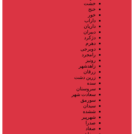
خشت
خنج
خور
داراب
داریان
دبیران
دژکرد
دهرم
دوبرجی
رامجرد
رونیز
زاهدشهر
زرقان
زرین دشت
سده
سروستان
سعادت شهر
سورمق
سیدان
ششده
شهرپیر
صدرا
صغاد