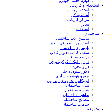
لوازم جانبی خودرو
استخدام و کاریابی
استخدام بازاریاب
آماده به کار
مراکز کاریابی
سایر
استخدام
ساختمان
ماشین آلات ساختمانی
آسانسور /پله برقی /بالابر
بازسازی ساختمان
سقف کاذب / دیوار کاذب
در ضد سرقت
در اتوماتیک / کرکره برقی
در و پنجره
دکوراسیون داخلی
برق و هوشمند سازی
ایزوگام و عایقهای رطوبتی
نمای ساختمان
شیشه ساختمان
نقاشی ساختمان
مصالح ساختمانی
خدمات ساختمانی
متفرقه