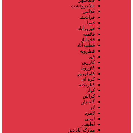
صفاشهر
علامرودشت
فدامی
فراشبند
فسا
فیروزآباد
قائمیه
قادرآباد
قطب آباد
قطرویه
قیر
کارزین
کازرون
کامفیروز
کره ای
کنارتخته
کوار
گراش
گله دار
لار
لامرد
لپویی
لطیفی
مبارک آباد دیز