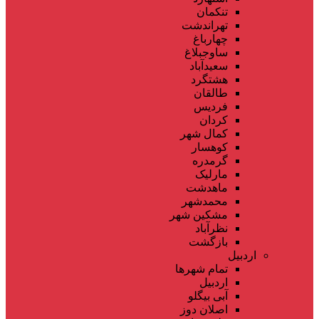
تنکمان
تهراندشت
چهارباغ
ساوجبلاغ
سعیدآباد
هشتگرد
طالقان
فردیس
کردان
کمال شهر
کوهسار
گرمدره
مارلیک
ماهدشت
محمدشهر
مشکین شهر
نظرآباد
بازگشت
اردبیل
تمام شهر‌ها
اردبیل
آبی بیگلو
اصلان دوز