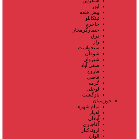
اسفراین
ایور
پیش قلعه
تیتکانلو
جاجرم
حصارگرمخان
درق
راز
سنخواست
شوقان
شیروان
صفی آباد
فاروج
قاضی
گرمه
لوجلی
بازگشت
خوزستان
تمام شهر‌ها
اهواز
آبادان
آغاجاری
اروندکنار
الوان