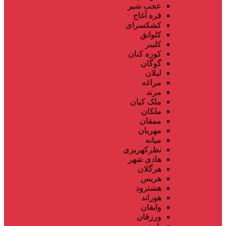
عجب شیر
قره آغاج
کشکسرای
کلوانق
کلیبر
کوزه کنان
گوگان
لیلان
مراغه
مرند
ملک کیان
ملکان
ممقان
مهربان
میانه
نظرکهریزی
هادی شهر
هرگلان
هریس
هشترود
هوراند
وایقان
ورزقان