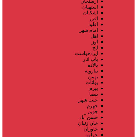
ارسنجان
استهبان
اشکنان
افزر
اقلید
امام شهر
اهل
اوز
ایج
ایزدخواست
باب انار
بالاده
بنارویه
بهمن
بوانات
بیرم
بیضا
جنت شهر
جهرم
جویم
حسن آباد
خان زنیان
خاوران
خرامه