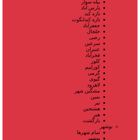
بیله سوار
پارس آباد
تازه کند
تازه کندانگوت
جعفرآباد
خلخال
رضی
سرعین
عنبران
فخرآباد
کلور
کوراییم
گرمی
گیوی
لاهرود
مشگین شهر
نمین
نیر
هشتجین
هیر
بازگشت
بوشهر
تمام شهر‌ها
بوشهر