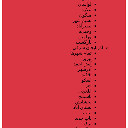
لواسان
ملارد
میگون
نسیم شهر
نصیرآباد
وحیدیه
ورامین
بازگشت
آذربایجان شرقی
تمام شهر‌ها
تبریز
آبش احمد
آذرشهر
آقکند
اسکو
اهر
ایلخچی
باسمنج
بخشایش
بستان آباد
بناب
ناب جدید
ترک