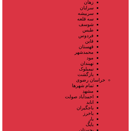
زهان
سرایان
سربیشه
سه قلعه
شوسف
طبس
فردوس
قاین
قهستان
محمدشهر
مود
نهبندان
نیمبلوک
بازگشت
خراسان رضوی
تمام شهر‌ها
مشهد
احمدآباد صولت
انابد
باجگیران
باخرز
بار
بایگ
بجستان