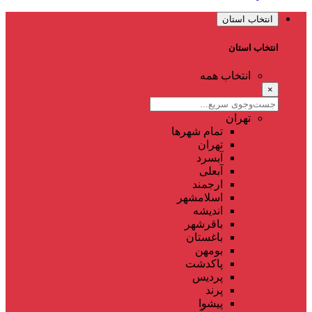
انتخاب استان
انتخاب استان
انتخاب همه
×
تهران
تمام شهر‌ها
تهران
آبسرد
آبعلی
ارجمند
اسلامشهر
اندیشه
باقرشهر
باغستان
بومهن
پاکدشت
پردیس
پرند
پیشوا