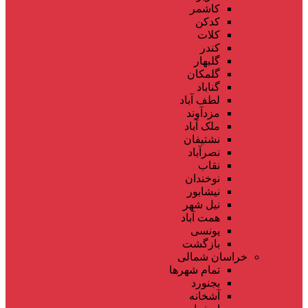
کاشمر
کدکن
کلات
کندر
گلبهار
گلمکان
گناباد
لطف آباد
مزدآوند
ملک آباد
نشتیفان
نصرآباد
نقاب
نوخندان
نیشابور
نیل شهر
همت آباد
یونسی
بازگشت
خراسان شمالی
تمام شهر‌ها
بجنورد
آشخانه