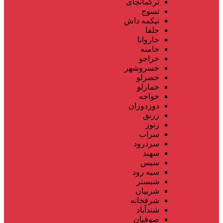
ترکمانچای
تسوج
تیکمه داش
جلفا
خاروانا
خامنه
خراجو
خسروشهر
خضرلو
خمارلو
خواجه
دوزدوزان
زرنق
زنوز
سراب
سردرود
سهند
سیس
سیه رود
شبستر
شربیان
شرفخانه
شندآباد
صوفیان