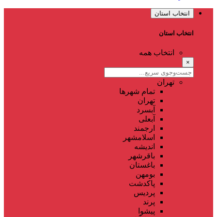
انتخاب استان
انتخاب استان
انتخاب همه
×
تهران
تمام شهر‌ها
تهران
آبسرد
آبعلی
ارجمند
اسلامشهر
اندیشه
باقرشهر
باغستان
بومهن
پاکدشت
پردیس
پرند
پیشوا