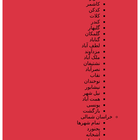
کاشمر
کدکن
کلات
کندر
گلبهار
گلمکان
گناباد
لطف آباد
مزدآوند
ملک آباد
نشتیفان
نصرآباد
نقاب
نوخندان
نیشابور
نیل شهر
همت آباد
یونسی
بازگشت
خراسان شمالی
تمام شهر‌ها
بجنورد
آشخانه