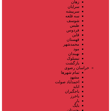
زهان
سرایان
سربیشه
سه قلعه
شوسف
طبس
فردوس
قاین
قهستان
محمدشهر
مود
نهبندان
نیمبلوک
بازگشت
خراسان رضوی
تمام شهر‌ها
مشهد
احمدآباد صولت
انابد
باجگیران
باخرز
بار
بایگ
بجستان