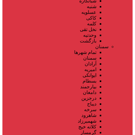
شبانکاره
شنبه
عسلویه
کاکی
کلمه
نخل تقی
وحدتیه
بازگشت
سمنان
تمام شهر‌ها
سمنان
آرادان
امیریه
ایوانکی
بسطام
بیارجمند
دامغان
درجزین
دیباج
سرخه
شاهرود
شهمیرزاد
کلاته خیج
گرمسار