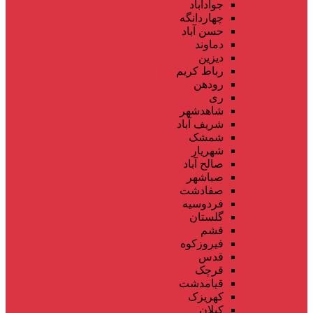
جوادآباد
چهاردانگه
حسن آباد
دماوند
دیزین
رباط کریم
رودهن
ری
شاهدشهر
شریف آباد
شمشک
شهریار
صالح آباد
صباشهر
صفادشت
فردوسیه
گلستان
فشم
فیروزکوه
قدس
قرچک
قیامدشت
کهریزک
کیلان