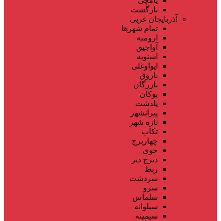
یامچی
بازگشت
آذربایجان غربی
تمام شهر‌ها
ارومیه
آواجیق
اشنویه
ایواوغلی
باروق
بازرگان
بوکان
پلدشت
پیرانشهر
تازه شهر
تکاب
چهاربرج
خوی
دیزج دیز
ربط
سردشت
سرو
سلماس
سیلوانه
سیمینه