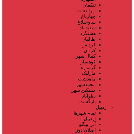
تنکمان
تهراندشت
چهارباغ
ساوجبلاغ
سعیدآباد
هشتگرد
طالقان
فردیس
کردان
کمال شهر
کوهسار
گرمدره
مارلیک
ماهدشت
محمدشهر
مشکین شهر
نظرآباد
بازگشت
اردبیل
تمام شهر‌ها
اردبیل
آبی بیگلو
اصلان دوز