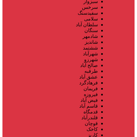
سبزوار
سرخس
سفیدسنگ
سلامی
سلطان آباد
سنگان
شادمهر
شاندیز
ششتمد
شهرآباد
شهرزو
صالح آباد
طرقبه
عشق آباد
فرهادگرد
فریمان
فیروزه
فیض آباد
قاسم آباد
قدمگاه
قلندرآباد
قوچان
کاخک
کاریز