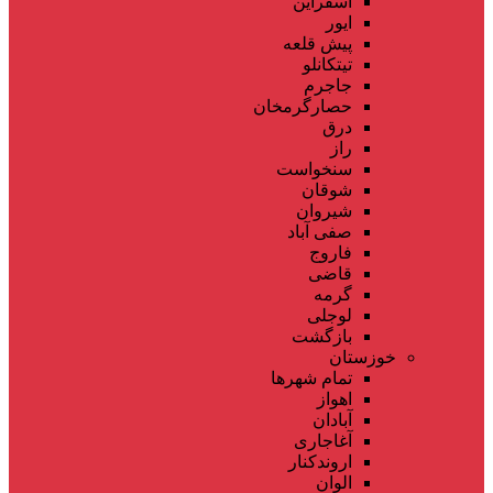
اسفراین
ایور
پیش قلعه
تیتکانلو
جاجرم
حصارگرمخان
درق
راز
سنخواست
شوقان
شیروان
صفی آباد
فاروج
قاضی
گرمه
لوجلی
بازگشت
خوزستان
تمام شهر‌ها
اهواز
آبادان
آغاجاری
اروندکنار
الوان