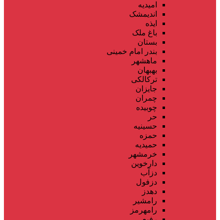
امیدیه
اندیمشک
ایذه
باغ ملک
بستان
بندر امام خمینی
ماهشهر
بهبهان
ترکالکی
جایزان
چمران
چوبیده
حر
حسینیه
حمزه
حمیدیه
خرمشهر
دارخوین
دزآب
دزفول
دهدز
رامشیر
رامهرمز
رفیع