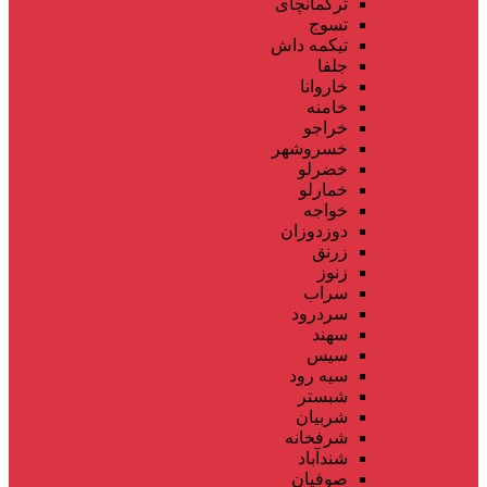
ترکمانچای
تسوج
تیکمه داش
جلفا
خاروانا
خامنه
خراجو
خسروشهر
خضرلو
خمارلو
خواجه
دوزدوزان
زرنق
زنوز
سراب
سردرود
سهند
سیس
سیه رود
شبستر
شربیان
شرفخانه
شندآباد
صوفیان