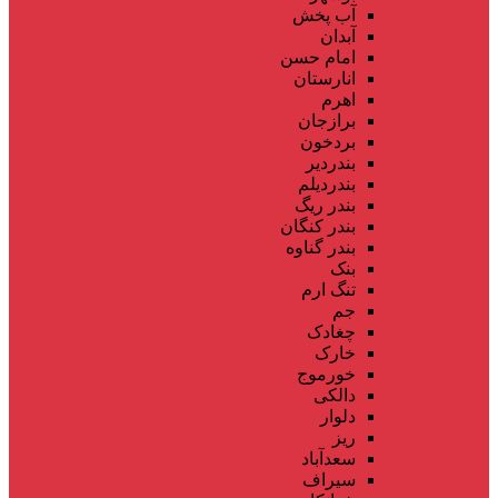
آب پخش
آبدان
امام حسن
انارستان
اهرم
برازجان
بردخون
بندردیر
بندردیلم
بندر ریگ
بندر کنگان
بندر گناوه
بنک
تنگ ارم
جم
چغادک
خارک
خورموج
دالکی
دلوار
ریز
سعدآباد
سیراف