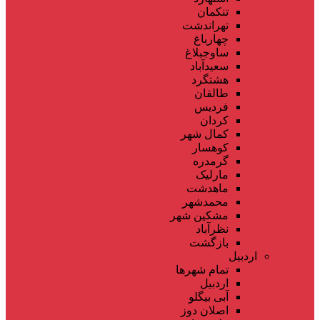
تنکمان
تهراندشت
چهارباغ
ساوجبلاغ
سعیدآباد
هشتگرد
طالقان
فردیس
کردان
کمال شهر
کوهسار
گرمدره
مارلیک
ماهدشت
محمدشهر
مشکین شهر
نظرآباد
بازگشت
اردبیل
تمام شهر‌ها
اردبیل
آبی بیگلو
اصلان دوز