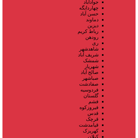
جوادآباد
چهاردانگه
حسن آباد
دماوند
دیزین
رباط کریم
رودهن
ری
شاهدشهر
شریف آباد
شمشک
شهریار
صالح آباد
صباشهر
صفادشت
فردوسیه
گلستان
فشم
فیروزکوه
قدس
قرچک
قیامدشت
کهریزک
کیلان