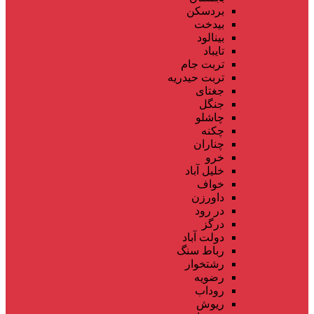
بردسکن
بیدخت
بینالود
تایباد
تربت جام
تربت حیدریه
جغتای
جنگل
چاشلو
چکنه
چناران
خرو
خلیل آباد
خواف
داورزن
در رود
درگز
دولت آباد
رباط سنگ
رشتخوار
رضویه
روداب
ریوش