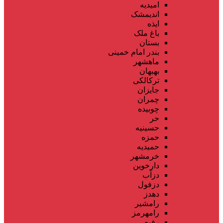
امیدیه
اندیمشک
ایذه
باغ ملک
بستان
بندر امام خمینی
ماهشهر
بهبهان
ترکالکی
جایزان
چمران
چوبیده
حر
حسینیه
حمزه
حمیدیه
خرمشهر
دارخوین
دزآب
دزفول
دهدز
رامشیر
رامهرمز
رفیع