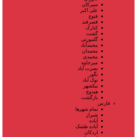
سیرکان
علی اکبر
فنوج
قصرقند
کنارک
گشت
گلمورتی
محمدآباد
محمدان
محمدی
میرجاوه
نصرت آباد
نگور
نوک آباد
نیکشهر
هیدوچ
بازگشت
فارس
تمام شهر‌ها
شیراز
آباده
آباده طشک
اردکان