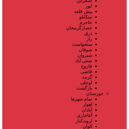
اسفراین
ایور
پیش قلعه
تیتکانلو
جاجرم
حصارگرمخان
درق
راز
سنخواست
شوقان
شیروان
صفی آباد
فاروج
قاضی
گرمه
لوجلی
بازگشت
خوزستان
تمام شهر‌ها
اهواز
آبادان
آغاجاری
اروندکنار
الوان