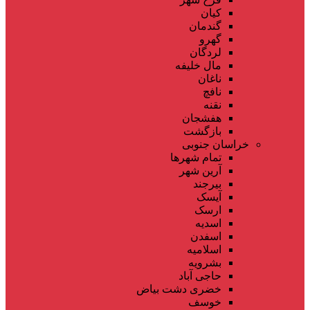
کیان
گندمان
گهرو
لردگان
مال خلیفه
ناغان
نافچ
نقنه
هفشجان
بازگشت
خراسان جنوبی
تمام شهر‌ها
آرین شهر
بیرجند
آیسک
ارسک
اسدیه
اسفدن
اسلامیه
بشرویه
حاجی آباد
خضری دشت بیاض
خوسف