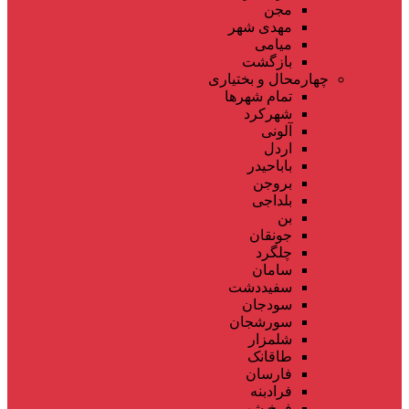
مجن
مهدی شهر
میامی
بازگشت
چهارمحال و بختیاری
تمام شهر‌ها
شهرکرد
آلونی
اردل
باباحیدر
بروجن
بلداجی
بن
جونقان
چلگرد
سامان
سفیددشت
سودجان
سورشجان
شلمزار
طاقانک
فارسان
فرادبنه
فرخ شهر