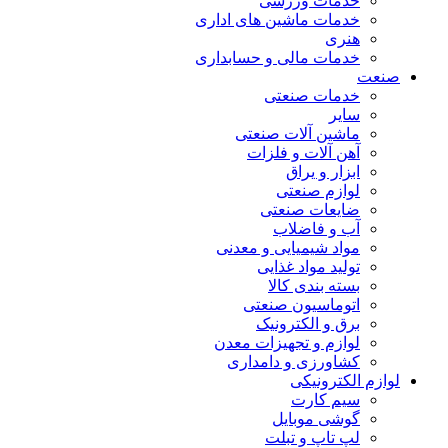
خدمات ورزشی
خدمات ماشین های اداری
هنری
خدمات مالی و حسابداری
صنعت
خدمات صنعتی
سایر
ماشین آلات صنعتی
آهن آلات و فلزات
ابزار و یراق
لوازم صنعتی
ضایعات صنعتی
آب و فاضلاب
مواد شیمیایی و معدنی
تولید مواد غذایی
بسته بندی کالا
اتوماسیون صنعتی
برق و الکترونیک
لوازم و تجهیزات معدن
کشاورزی و دامداری
لوازم الکترونیکی
سیم کارت
گوشی موبایل
لپ تاپ و تبلت