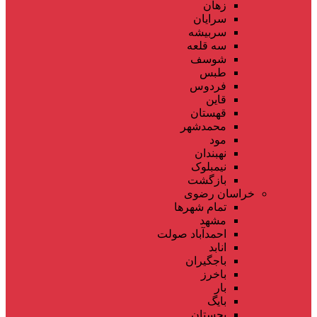
زهان
سرایان
سربیشه
سه قلعه
شوسف
طبس
فردوس
قاین
قهستان
محمدشهر
مود
نهبندان
نیمبلوک
بازگشت
خراسان رضوی
تمام شهر‌ها
مشهد
احمدآباد صولت
انابد
باجگیران
باخرز
بار
بایگ
بجستان