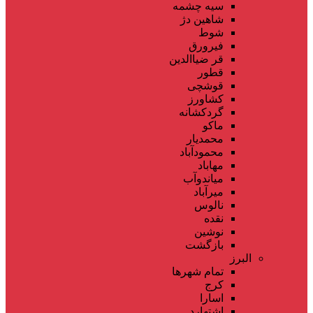
سیه چشمه
شاهین دژ
شوط
فیرورق
قر ضیاالدین
قطور
قوشچی
کشاورز
گردکشانه
ماکو
محمدیار
محمودآباد
مهاباد
میاندوآب
میرآباد
نالوس
نقده
نوشین
بازگشت
البرز
تمام شهر‌ها
کرج
اسارا
اشتهارد