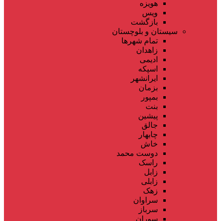
هویزه
ویس
بازگشت
سیستان و بلوچستان
تمام شهر‌ها
زاهدان
ادیمی
اسپکه
ایرانشهر
بزمان
بمپور
بنت
پیشین
جالق
چابهار
خاش
دوست محمد
راسک
زابل
زابلی
زهک
سراوان
سرباز
سوران