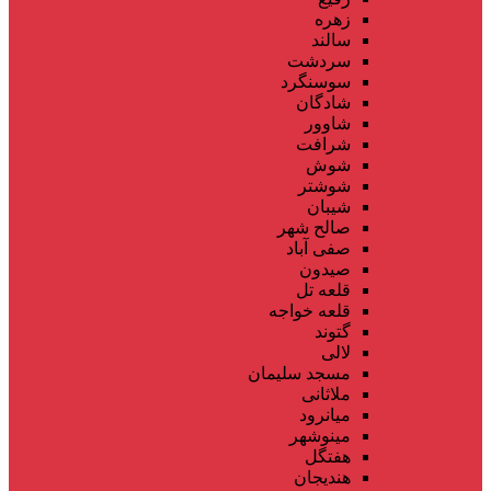
زهره
سالند
سردشت
سوسنگرد
شادگان
شاوور
شرافت
شوش
شوشتر
شیبان
صالح شهر
صفی آباد
صیدون
قلعه تل
قلعه خواجه
گتوند
لالی
مسجد سلیمان
ملاثانی
میانرود
مینوشهر
هفتگل
هندیجان