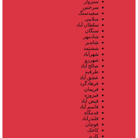
سبزوار
سرخس
سفیدسنگ
سلامی
سلطان آباد
سنگان
شادمهر
شاندیز
ششتمد
شهرآباد
شهرزو
صالح آباد
طرقبه
عشق آباد
فرهادگرد
فریمان
فیروزه
فیض آباد
قاسم آباد
قدمگاه
قلندرآباد
قوچان
کاخک
کاریز