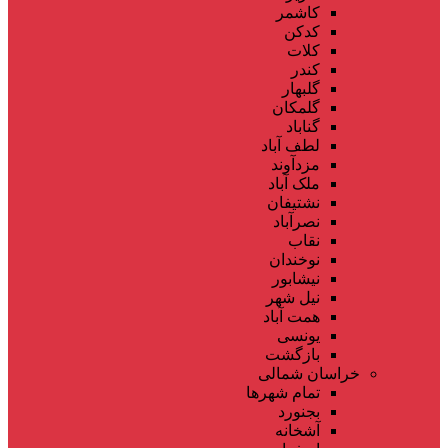
کاشمر
کدکن
کلات
کندر
گلبهار
گلمکان
گناباد
لطف آباد
مزدآوند
ملک آباد
نشتیفان
نصرآباد
نقاب
نوخندان
نیشابور
نیل شهر
همت آباد
یونسی
بازگشت
خراسان شمالی
تمام شهر‌ها
بجنورد
آشخانه