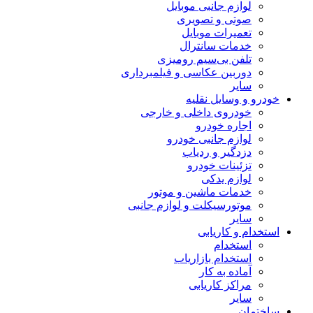
لوازم جانبی موبایل
صوتی و تصویری
تعمیرات موبایل
خدمات سانترال
تلفن بی‌سیم رومیزی
دوربین عکاسی و فیلمبرداری
سایر
خودرو و وسایل نقلیه
خودروی داخلی و خارجی
اجاره خودرو
لوازم جانبی خودرو
دزدگیر و ردیاب
تزئینات خودرو
لوازم یدکی
خدمات ماشین و موتور
موتورسیکلت و لوازم جانبی
سایر
استخدام و کاریابی
استخدام
استخدام بازاریاب
آماده به کار
مراکز کاریابی
سایر
ساختمان