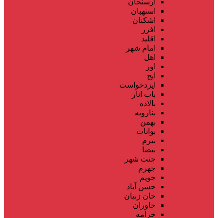
ارسنجان
استهبان
اشکنان
افزر
اقلید
امام شهر
اهل
اوز
ایج
ایزدخواست
باب انار
بالاده
بنارویه
بهمن
بوانات
بیرم
بیضا
جنت شهر
جهرم
جویم
حسن آباد
خان زنیان
خاوران
خرامه