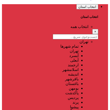
انتخاب استان
انتخاب استان
انتخاب همه
×
تهران
تمام شهر‌ها
تهران
آبسرد
آبعلی
ارجمند
اسلامشهر
اندیشه
باقرشهر
باغستان
بومهن
پاکدشت
پردیس
پرند
پیشوا