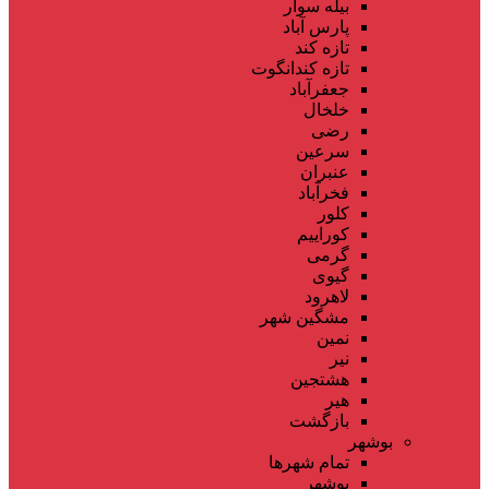
بیله سوار
پارس آباد
تازه کند
تازه کندانگوت
جعفرآباد
خلخال
رضی
سرعین
عنبران
فخرآباد
کلور
کوراییم
گرمی
گیوی
لاهرود
مشگین شهر
نمین
نیر
هشتجین
هیر
بازگشت
بوشهر
تمام شهر‌ها
بوشهر