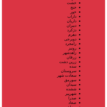
خشت
خنج
خور
داراب
داریان
دبیران
دژکرد
دهرم
دوبرجی
رامجرد
رونیز
زاهدشهر
زرقان
زرین دشت
سده
سروستان
سعادت شهر
سورمق
سیدان
ششده
شهرپیر
صدرا
صغاد