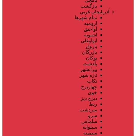
یامچی
بازگشت
آذربایجان غربی
تمام شهر‌ها
ارومیه
آواجیق
اشنویه
ایواوغلی
باروق
بازرگان
بوکان
پلدشت
پیرانشهر
تازه شهر
تکاب
چهاربرج
خوی
دیزج دیز
ربط
سردشت
سرو
سلماس
سیلوانه
سیمینه