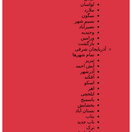
لواسان
ملارد
میگون
نسیم شهر
نصیرآباد
وحیدیه
ورامین
بازگشت
آذربایجان شرقی
تمام شهر‌ها
تبریز
آبش احمد
آذرشهر
آقکند
اسکو
اهر
ایلخچی
باسمنج
بخشایش
بستان آباد
بناب
ناب جدید
ترک