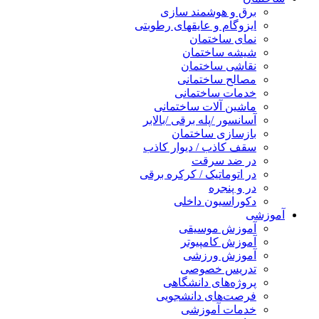
برق و هوشمند سازی
ایزوگام و عایقهای رطوبتی
نمای ساختمان
شیشه ساختمان
نقاشی ساختمان
مصالح ساختمانی
خدمات ساختمانی
ماشین آلات ساختمانی
آسانسور /پله برقی /بالابر
بازسازی ساختمان
سقف کاذب / دیوار کاذب
در ضد سرقت
در اتوماتیک / کرکره برقی
در و پنجره
دکوراسیون داخلی
آموزشی
آموزش موسیقی
آموزش کامپیوتر
آموزش ورزشی
تدریس خصوصی
پروژه‌های دانشگاهی
فرصت‌های دانشجویی
خدمات آموزشی