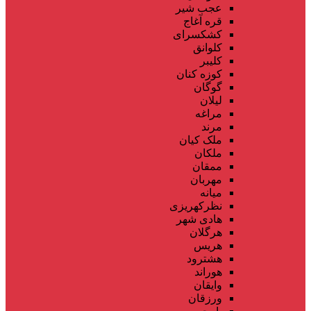
عجب شیر
قره آغاج
کشکسرای
کلوانق
کلیبر
کوزه کنان
گوگان
لیلان
مراغه
مرند
ملک کیان
ملکان
ممقان
مهربان
میانه
نظرکهریزی
هادی شهر
هرگلان
هریس
هشترود
هوراند
وایقان
ورزقان