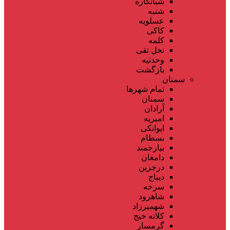
شبانکاره
شنبه
عسلویه
کاکی
کلمه
نخل تقی
وحدتیه
بازگشت
سمنان
تمام شهر‌ها
سمنان
آرادان
امیریه
ایوانکی
بسطام
بیارجمند
دامغان
درجزین
دیباج
سرخه
شاهرود
شهمیرزاد
کلاته خیج
گرمسار