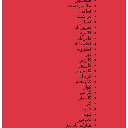
صفاشهر
علامرودشت
فدامی
فراشبند
فسا
فیروزآباد
قائمیه
قادرآباد
قطب آباد
قطرویه
قیر
کارزین
کازرون
کامفیروز
کره ای
کنارتخته
کوار
گراش
گله دار
لار
لامرد
لپویی
لطیفی
مبارک آباد دیز