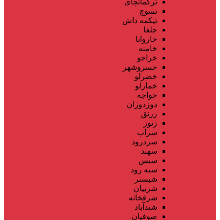
ترکمانچای
تسوج
تیکمه داش
جلفا
خاروانا
خامنه
خراجو
خسروشهر
خضرلو
خمارلو
خواجه
دوزدوزان
زرنق
زنوز
سراب
سردرود
سهند
سیس
سیه رود
شبستر
شربیان
شرفخانه
شندآباد
صوفیان