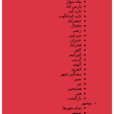
بیله سوار
پارس آباد
تازه کند
تازه کندانگوت
جعفرآباد
خلخال
رضی
سرعین
عنبران
فخرآباد
کلور
کوراییم
گرمی
گیوی
لاهرود
مشگین شهر
نمین
نیر
هشتجین
هیر
بازگشت
بوشهر
تمام شهر‌ها
بوشهر