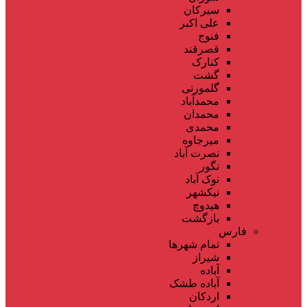
سیرکان
علی اکبر
فنوج
قصرقند
کنارک
گشت
گلمورتی
محمدآباد
محمدان
محمدی
میرجاوه
نصرت آباد
نگور
نوک آباد
نیکشهر
هیدوچ
بازگشت
فارس
تمام شهر‌ها
شیراز
آباده
آباده طشک
اردکان