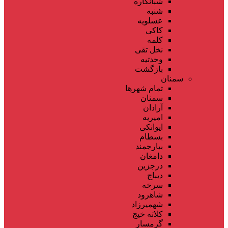
شبانکاره
شنبه
عسلویه
کاکی
کلمه
نخل تقی
وحدتیه
بازگشت
سمنان
تمام شهر‌ها
سمنان
آرادان
امیریه
ایوانکی
بسطام
بیارجمند
دامغان
درجزین
دیباج
سرخه
شاهرود
شهمیرزاد
کلاته خیج
گرمسار