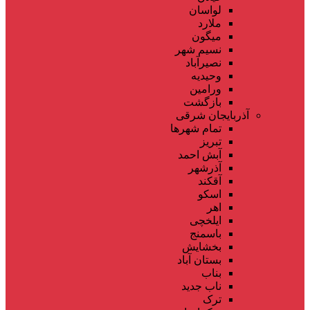
لواسان
ملارد
میگون
نسیم شهر
نصیرآباد
وحیدیه
ورامین
بازگشت
آذربایجان شرقی
تمام شهر‌ها
تبریز
آبش احمد
آذرشهر
آقکند
اسکو
اهر
ایلخچی
باسمنج
بخشایش
بستان آباد
بناب
ناب جدید
ترک