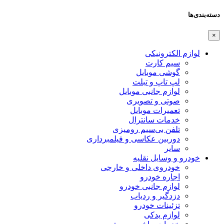
دسته‌بندی‌ها
×
لوازم الکترونیکی
سیم کارت
گوشی موبایل
لپ تاپ و تبلت
لوازم جانبی موبایل
صوتی و تصویری
تعمیرات موبایل
خدمات سانترال
تلفن بی‌سیم رومیزی
دوربین عکاسی و فیلمبرداری
سایر
خودرو و وسایل نقلیه
خودروی داخلی و خارجی
اجاره خودرو
لوازم جانبی خودرو
دزدگیر و ردیاب
تزئینات خودرو
لوازم یدکی