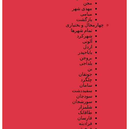
مجن
مهدی شهر
میامی
بازگشت
چهارمحال و بختیاری
تمام شهر‌ها
شهرکرد
آلونی
اردل
باباحیدر
بروجن
بلداجی
بن
جونقان
چلگرد
سامان
سفیددشت
سودجان
سورشجان
شلمزار
طاقانک
فارسان
فرادبنه
فرخ شهر