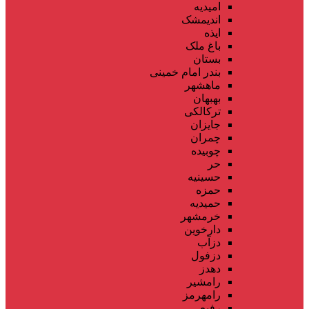
امیدیه
اندیمشک
ایذه
باغ ملک
بستان
بندر امام خمینی
ماهشهر
بهبهان
ترکالکی
جایزان
چمران
چوبیده
حر
حسینیه
حمزه
حمیدیه
خرمشهر
دارخوین
دزآب
دزفول
دهدز
رامشیر
رامهرمز
رفیع