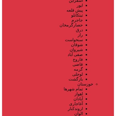
اسفراین
ایور
پیش قلعه
تیتکانلو
جاجرم
حصارگرمخان
درق
راز
سنخواست
شوقان
شیروان
صفی آباد
فاروج
قاضی
گرمه
لوجلی
بازگشت
خوزستان
تمام شهر‌ها
اهواز
آبادان
آغاجاری
اروندکنار
الوان