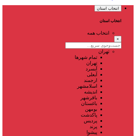
انتخاب استان
انتخاب استان
انتخاب همه
×
تهران
تمام شهر‌ها
تهران
آبسرد
آبعلی
ارجمند
اسلامشهر
اندیشه
باقرشهر
باغستان
بومهن
پاکدشت
پردیس
پرند
پیشوا