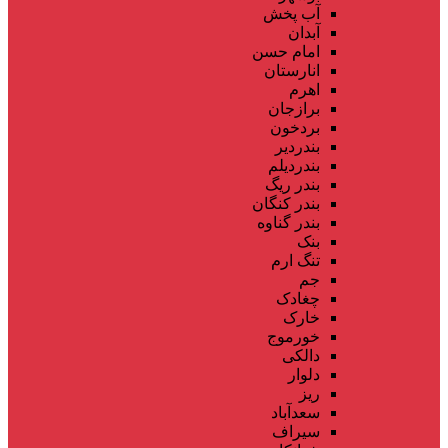
آب پخش
آبدان
امام حسن
انارستان
اهرم
برازجان
بردخون
بندردیر
بندردیلم
بندر ریگ
بندر کنگان
بندر گناوه
بنک
تنگ ارم
جم
چغادک
خارک
خورموج
دالکی
دلوار
ریز
سعدآباد
سیراف