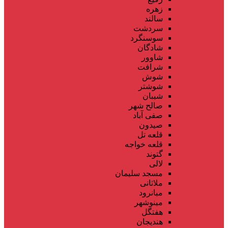
زهره
سالند
سردشت
سوسنگرد
شادگان
شاوور
شرافت
شوش
شوشتر
شیبان
صالح شهر
صفی آباد
صیدون
قلعه تل
قلعه خواجه
گتوند
لالی
مسجد سلیمان
ملاثانی
میانرود
مینوشهر
هفتگل
هندیجان