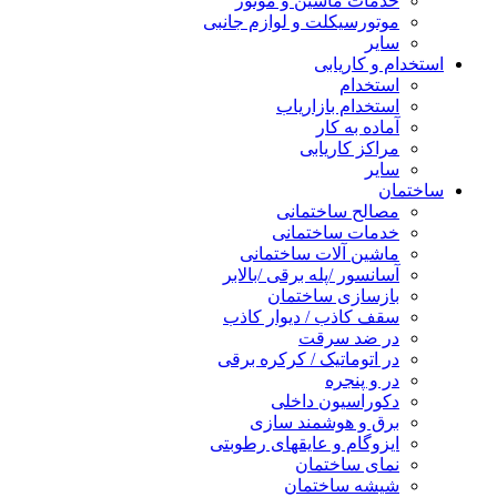
خدمات ماشین و موتور
موتورسیکلت و لوازم جانبی
سایر
استخدام و کاریابی
استخدام
استخدام بازاریاب
آماده به کار
مراکز کاریابی
سایر
ساختمان
مصالح ساختمانی
خدمات ساختمانی
ماشین آلات ساختمانی
آسانسور /پله برقی /بالابر
بازسازی ساختمان
سقف کاذب / دیوار کاذب
در ضد سرقت
در اتوماتیک / کرکره برقی
در و پنجره
دکوراسیون داخلی
برق و هوشمند سازی
ایزوگام و عایقهای رطوبتی
نمای ساختمان
شیشه ساختمان