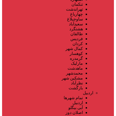
تنکمان
تهراندشت
چهارباغ
ساوجبلاغ
سعیدآباد
هشتگرد
طالقان
فردیس
کردان
کمال شهر
کوهسار
گرمدره
مارلیک
ماهدشت
محمدشهر
مشکین شهر
نظرآباد
بازگشت
اردبیل
تمام شهر‌ها
اردبیل
آبی بیگلو
اصلان دوز