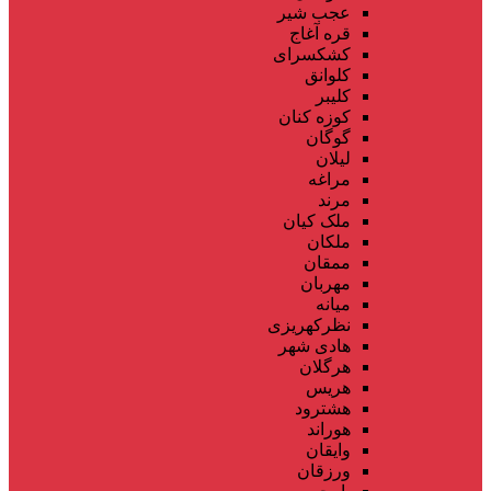
عجب شیر
قره آغاج
کشکسرای
کلوانق
کلیبر
کوزه کنان
گوگان
لیلان
مراغه
مرند
ملک کیان
ملکان
ممقان
مهربان
میانه
نظرکهریزی
هادی شهر
هرگلان
هریس
هشترود
هوراند
وایقان
ورزقان