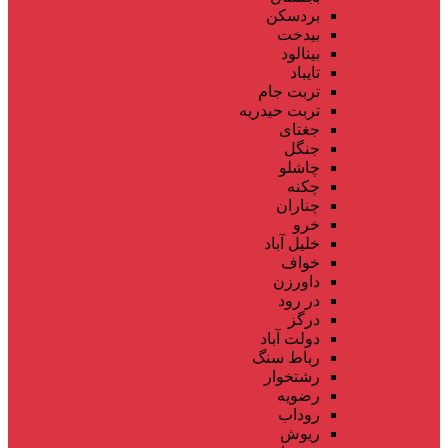
بردسکن
بیدخت
بینالود
تایباد
تربت جام
تربت حیدریه
جغتای
جنگل
چاشلو
چکنه
چناران
خرو
خلیل آباد
خواف
داورزن
در رود
درگز
دولت آباد
رباط سنگ
رشتخوار
رضویه
روداب
ریوش