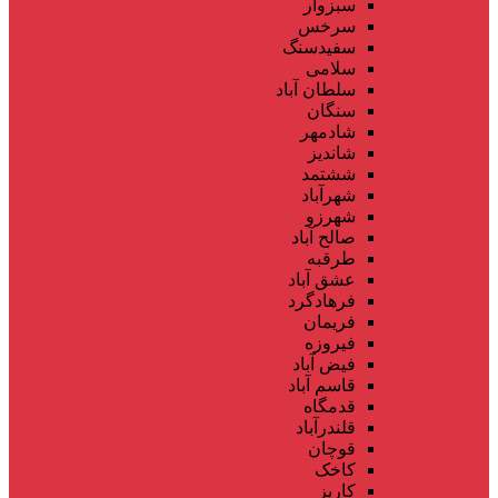
سبزوار
سرخس
سفیدسنگ
سلامی
سلطان آباد
سنگان
شادمهر
شاندیز
ششتمد
شهرآباد
شهرزو
صالح آباد
طرقبه
عشق آباد
فرهادگرد
فریمان
فیروزه
فیض آباد
قاسم آباد
قدمگاه
قلندرآباد
قوچان
کاخک
کاریز