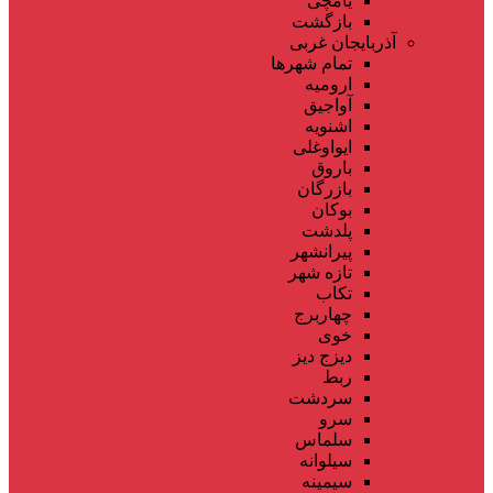
یامچی
بازگشت
آذربایجان غربی
تمام شهر‌ها
ارومیه
آواجیق
اشنویه
ایواوغلی
باروق
بازرگان
بوکان
پلدشت
پیرانشهر
تازه شهر
تکاب
چهاربرج
خوی
دیزج دیز
ربط
سردشت
سرو
سلماس
سیلوانه
سیمینه