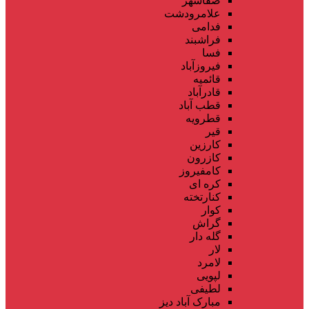
صفاشهر
علامرودشت
فدامی
فراشبند
فسا
فیروزآباد
قائمیه
قادرآباد
قطب آباد
قطرویه
قیر
کارزین
کازرون
کامفیروز
کره ای
کنارتخته
کوار
گراش
گله دار
لار
لامرد
لپویی
لطیفی
مبارک آباد دیز