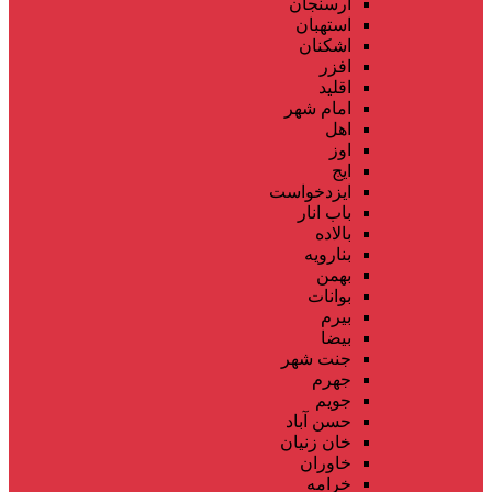
ارسنجان
استهبان
اشکنان
افزر
اقلید
امام شهر
اهل
اوز
ایج
ایزدخواست
باب انار
بالاده
بنارویه
بهمن
بوانات
بیرم
بیضا
جنت شهر
جهرم
جویم
حسن آباد
خان زنیان
خاوران
خرامه