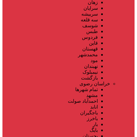
زهان
سرایان
سربیشه
سه قلعه
شوسف
طبس
فردوس
قاین
قهستان
محمدشهر
مود
نهبندان
نیمبلوک
بازگشت
خراسان رضوی
تمام شهر‌ها
مشهد
احمدآباد صولت
انابد
باجگیران
باخرز
بار
بایگ
بجستان