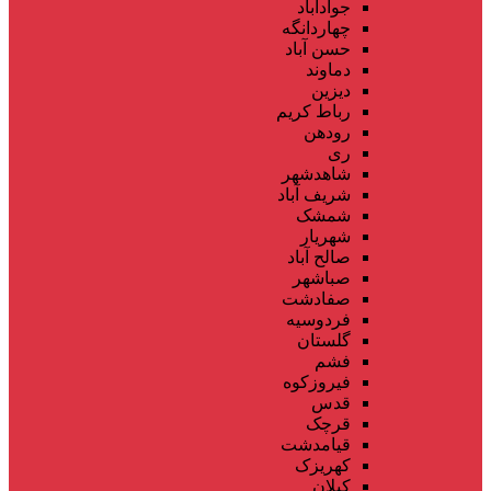
جوادآباد
چهاردانگه
حسن آباد
دماوند
دیزین
رباط کریم
رودهن
ری
شاهدشهر
شریف آباد
شمشک
شهریار
صالح آباد
صباشهر
صفادشت
فردوسیه
گلستان
فشم
فیروزکوه
قدس
قرچک
قیامدشت
کهریزک
کیلان