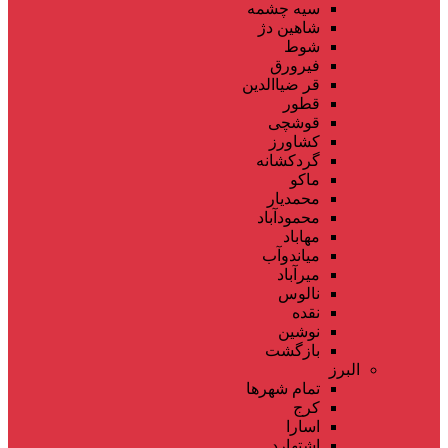
سیه چشمه
شاهین دژ
شوط
فیرورق
قر ضیاالدین
قطور
قوشچی
کشاورز
گردکشانه
ماکو
محمدیار
محمودآباد
مهاباد
میاندوآب
میرآباد
نالوس
نقده
نوشین
بازگشت
البرز
تمام شهر‌ها
کرج
اسارا
اشتهارد