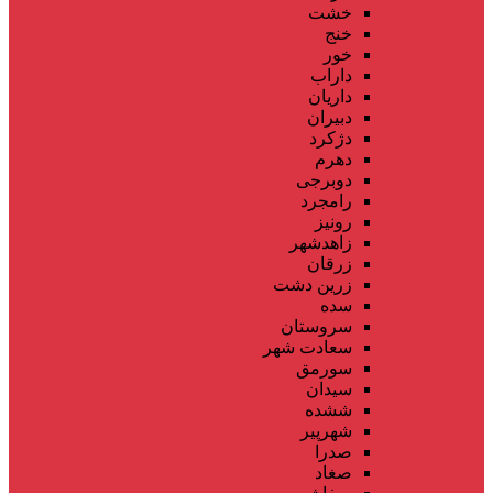
خشت
خنج
خور
داراب
داریان
دبیران
دژکرد
دهرم
دوبرجی
رامجرد
رونیز
زاهدشهر
زرقان
زرین دشت
سده
سروستان
سعادت شهر
سورمق
سیدان
ششده
شهرپیر
صدرا
صغاد