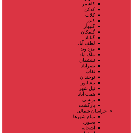
کاشمر
کدکن
کلات
کندر
گلبهار
گلمکان
گناباد
لطف آباد
مزدآوند
ملک آباد
نشتیفان
نصرآباد
نقاب
نوخندان
نیشابور
نیل شهر
همت آباد
یونسی
بازگشت
خراسان شمالی
تمام شهر‌ها
بجنورد
آشخانه