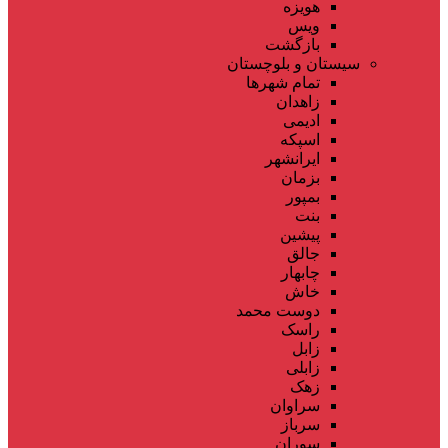
هویزه
ویس
بازگشت
سیستان و بلوچستان
تمام شهر‌ها
زاهدان
ادیمی
اسپکه
ایرانشهر
بزمان
بمپور
بنت
پیشین
جالق
چابهار
خاش
دوست محمد
راسک
زابل
زابلی
زهک
سراوان
سرباز
سوران