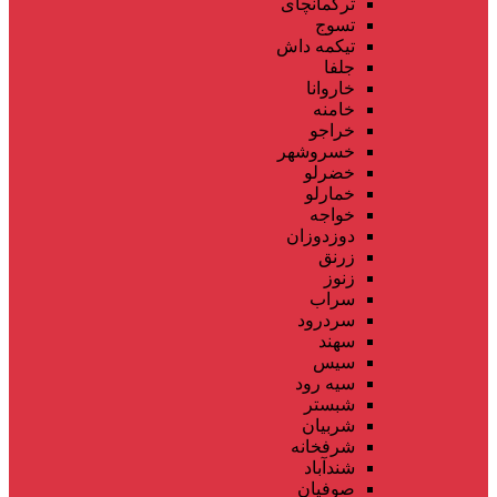
ترکمانچای
تسوج
تیکمه داش
جلفا
خاروانا
خامنه
خراجو
خسروشهر
خضرلو
خمارلو
خواجه
دوزدوزان
زرنق
زنوز
سراب
سردرود
سهند
سیس
سیه رود
شبستر
شربیان
شرفخانه
شندآباد
صوفیان