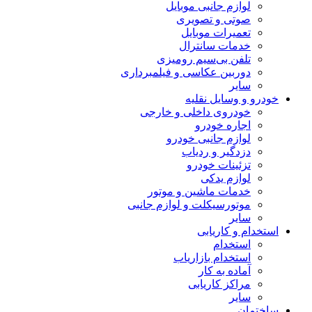
لوازم جانبی موبایل
صوتی و تصویری
تعمیرات موبایل
خدمات سانترال
تلفن بی‌سیم رومیزی
دوربین عکاسی و فیلمبرداری
سایر
خودرو و وسایل نقلیه
خودروی داخلی و خارجی
اجاره خودرو
لوازم جانبی خودرو
دزدگیر و ردیاب
تزئینات خودرو
لوازم یدکی
خدمات ماشین و موتور
موتورسیکلت و لوازم جانبی
سایر
استخدام و کاریابی
استخدام
استخدام بازاریاب
آماده به کار
مراکز کاریابی
سایر
ساختمان