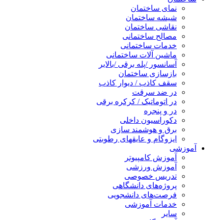
نمای ساختمان
شیشه ساختمان
نقاشی ساختمان
مصالح ساختمانی
خدمات ساختمانی
ماشین آلات ساختمانی
آسانسور /پله برقی /بالابر
بازسازی ساختمان
سقف کاذب / دیوار کاذب
در ضد سرقت
در اتوماتیک / کرکره برقی
در و پنجره
دکوراسیون داخلی
برق و هوشمند سازی
ایزوگام و عایقهای رطوبتی
آموزشی
آموزش کامپیوتر
آموزش ورزشی
تدریس خصوصی
پروژه‌های دانشگاهی
فرصت‌های دانشجویی
خدمات آموزشی
سایر