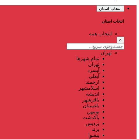
انتخاب استان
انتخاب استان
انتخاب همه
×
تهران
تمام شهر‌ها
تهران
آبسرد
آبعلی
ارجمند
اسلامشهر
اندیشه
باقرشهر
باغستان
بومهن
پاکدشت
پردیس
پرند
پیشوا