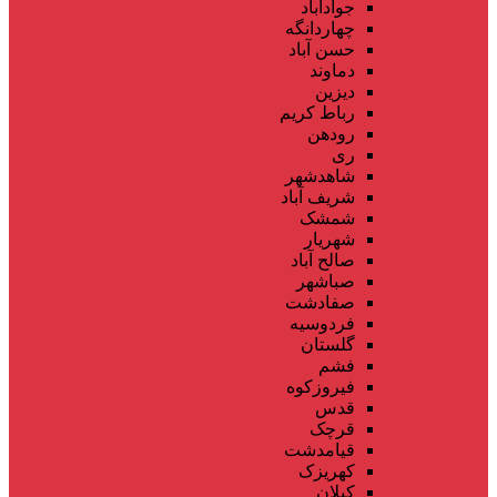
جوادآباد
چهاردانگه
حسن آباد
دماوند
دیزین
رباط کریم
رودهن
ری
شاهدشهر
شریف آباد
شمشک
شهریار
صالح آباد
صباشهر
صفادشت
فردوسیه
گلستان
فشم
فیروزکوه
قدس
قرچک
قیامدشت
کهریزک
کیلان