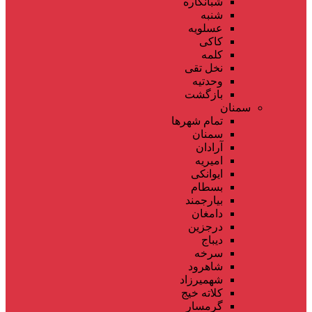
شبانکاره
شنبه
عسلویه
کاکی
کلمه
نخل تقی
وحدتیه
بازگشت
سمنان
تمام شهر‌ها
سمنان
آرادان
امیریه
ایوانکی
بسطام
بیارجمند
دامغان
درجزین
دیباج
سرخه
شاهرود
شهمیرزاد
کلاته خیج
گرمسار