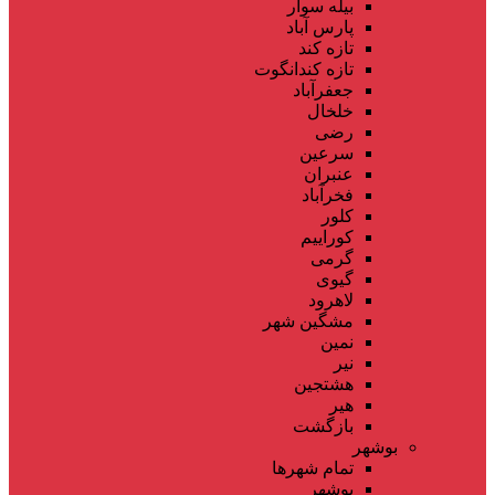
بیله سوار
پارس آباد
تازه کند
تازه کندانگوت
جعفرآباد
خلخال
رضی
سرعین
عنبران
فخرآباد
کلور
کوراییم
گرمی
گیوی
لاهرود
مشگین شهر
نمین
نیر
هشتجین
هیر
بازگشت
بوشهر
تمام شهر‌ها
بوشهر