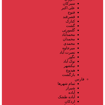
سیرکان
علی اکبر
فنوج
قصرقند
کنارک
گشت
گلمورتی
محمدآباد
محمدان
محمدی
میرجاوه
نصرت آباد
نگور
نوک آباد
نیکشهر
هیدوچ
بازگشت
فارس
تمام شهر‌ها
شیراز
آباده
آباده طشک
اردکان