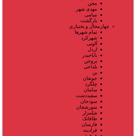
مجن
مهدی شهر
میامی
بازگشت
چهارمحال و بختیاری
تمام شهر‌ها
شهرکرد
آلونی
اردل
باباحیدر
بروجن
بلداجی
بن
جونقان
چلگرد
سامان
سفیددشت
سودجان
سورشجان
شلمزار
طاقانک
فارسان
فرادبنه
فرخ شهر