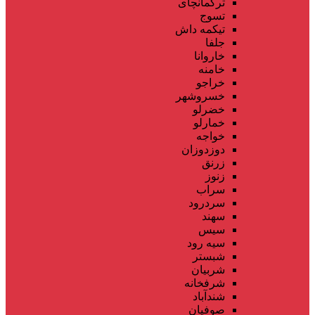
ترکمانچای
تسوج
تیکمه داش
جلفا
خاروانا
خامنه
خراجو
خسروشهر
خضرلو
خمارلو
خواجه
دوزدوزان
زرنق
زنوز
سراب
سردرود
سهند
سیس
سیه رود
شبستر
شربیان
شرفخانه
شندآباد
صوفیان