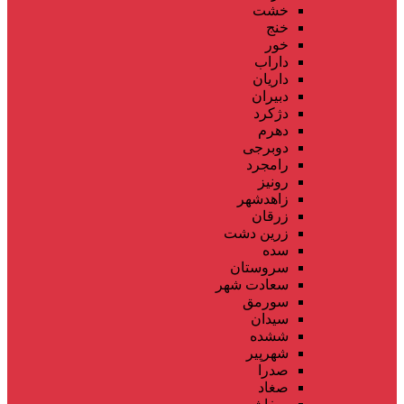
خشت
خنج
خور
داراب
داریان
دبیران
دژکرد
دهرم
دوبرجی
رامجرد
رونیز
زاهدشهر
زرقان
زرین دشت
سده
سروستان
سعادت شهر
سورمق
سیدان
ششده
شهرپیر
صدرا
صغاد