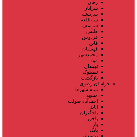
زهان
سرایان
سربیشه
سه قلعه
شوسف
طبس
فردوس
قاین
قهستان
محمدشهر
مود
نهبندان
نیمبلوک
بازگشت
خراسان رضوی
تمام شهر‌ها
مشهد
احمدآباد صولت
انابد
باجگیران
باخرز
بار
بایگ
بجستان