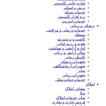
لوازم جانبی کامپیوتر
پرینتر و اسکنر
خدمات شبکه
نرم افزار کامپیوتر
خدمات اینترنت
پزشکی و زیبایی
خدمات درمانی و مراقبتی
سمعک
کاشت و ترمیم مو
تغذیه و رژیم غذایی
لوازم آرایشی و بهداشتی
سالن آرایش و زیبایی
کلینیک زیبایی
تجهیزات پزشکی
تجهیزات آزمایشگاهی
سایر
تجهیزات زیبایی
خدمات دندانپزشکی
املاک
مشاور املاک
ویلا
سایر خدمات املاک
فروش اداری و تجاری