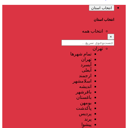
انتخاب استان
انتخاب استان
انتخاب همه
×
تهران
تمام شهر‌ها
تهران
آبسرد
آبعلی
ارجمند
اسلامشهر
اندیشه
باقرشهر
باغستان
بومهن
پاکدشت
پردیس
پرند
پیشوا