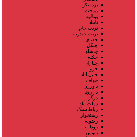
بردسکن
بیدخت
بینالود
تایباد
تربت جام
تربت حیدریه
جغتای
جنگل
چاشلو
چکنه
چناران
خرو
خلیل آباد
خواف
داورزن
در رود
درگز
دولت آباد
رباط سنگ
رشتخوار
رضویه
روداب
ریوش