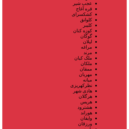
عجب شیر
قره آغاج
کشکسرای
کلوانق
کلیبر
کوزه کنان
گوگان
لیلان
مراغه
مرند
ملک کیان
ملکان
ممقان
مهربان
میانه
نظرکهریزی
هادی شهر
هرگلان
هریس
هشترود
هوراند
وایقان
ورزقان