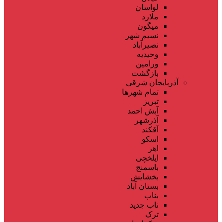
لواسان
ملارد
میگون
نسیم شهر
نصیرآباد
وحیدیه
ورامین
بازگشت
آذربایجان شرقی
تمام شهر‌ها
تبریز
آبش احمد
آذرشهر
آقکند
اسکو
اهر
ایلخچی
باسمنج
بخشایش
بستان آباد
بناب
ناب جدید
ترک