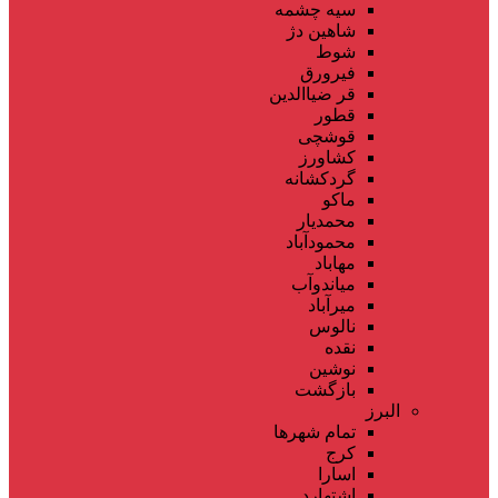
سیه چشمه
شاهین دژ
شوط
فیرورق
قر ضیاالدین
قطور
قوشچی
کشاورز
گردکشانه
ماکو
محمدیار
محمودآباد
مهاباد
میاندوآب
میرآباد
نالوس
نقده
نوشین
بازگشت
البرز
تمام شهر‌ها
کرج
اسارا
اشتهارد