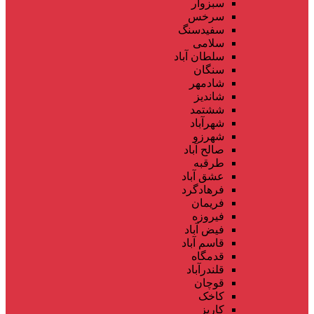
سبزوار
سرخس
سفیدسنگ
سلامی
سلطان آباد
سنگان
شادمهر
شاندیز
ششتمد
شهرآباد
شهرزو
صالح آباد
طرقبه
عشق آباد
فرهادگرد
فریمان
فیروزه
فیض آباد
قاسم آباد
قدمگاه
قلندرآباد
قوچان
کاخک
کاریز