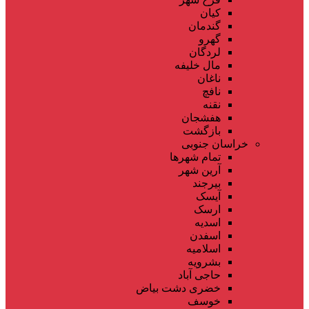
کیان
گندمان
گهرو
لردگان
مال خلیفه
ناغان
نافچ
نقنه
هفشجان
بازگشت
خراسان جنوبی
تمام شهر‌ها
آرین شهر
بیرجند
آیسک
ارسک
اسدیه
اسفدن
اسلامیه
بشرویه
حاجی آباد
خضری دشت بیاض
خوسف