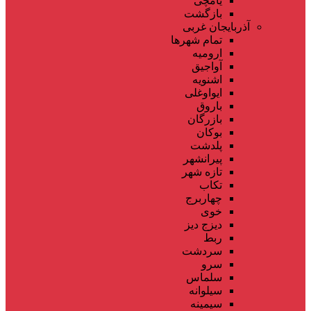
یامچی
بازگشت
آذربایجان غربی
تمام شهر‌ها
ارومیه
آواجیق
اشنویه
ایواوغلی
باروق
بازرگان
بوکان
پلدشت
پیرانشهر
تازه شهر
تکاب
چهاربرج
خوی
دیزج دیز
ربط
سردشت
سرو
سلماس
سیلوانه
سیمینه