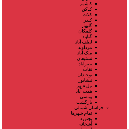
کاشمر
کدکن
کلات
کندر
گلبهار
گلمکان
گناباد
لطف آباد
مزدآوند
ملک آباد
نشتیفان
نصرآباد
نقاب
نوخندان
نیشابور
نیل شهر
همت آباد
یونسی
بازگشت
خراسان شمالی
تمام شهر‌ها
بجنورد
آشخانه