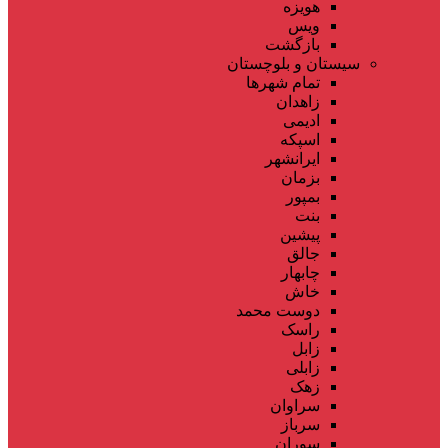
هویزه
ویس
بازگشت
سیستان و بلوچستان
تمام شهر‌ها
زاهدان
ادیمی
اسپکه
ایرانشهر
بزمان
بمپور
بنت
پیشین
جالق
چابهار
خاش
دوست محمد
راسک
زابل
زابلی
زهک
سراوان
سرباز
سوران