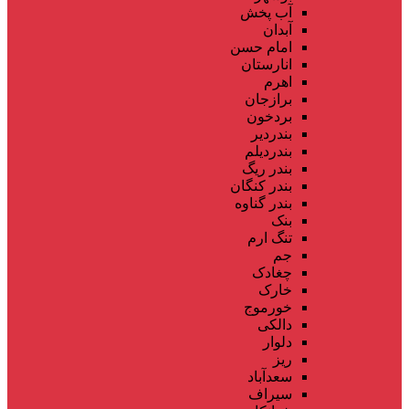
آب پخش
آبدان
امام حسن
انارستان
اهرم
برازجان
بردخون
بندردیر
بندردیلم
بندر ریگ
بندر کنگان
بندر گناوه
بنک
تنگ ارم
جم
چغادک
خارک
خورموج
دالکی
دلوار
ریز
سعدآباد
سیراف