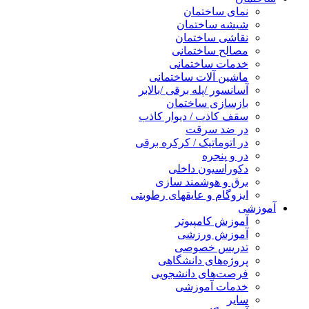
نمای ساختمان
شیشه ساختمان
نقاشی ساختمان
مصالح ساختمانی
خدمات ساختمانی
ماشین آلات ساختمانی
آسانسور /پله برقی /بالابر
بازسازی ساختمان
سقف کاذب / دیوار کاذب
در ضد سرقت
در اتوماتیک / کرکره برقی
در و پنجره
دکوراسیون داخلی
برق و هوشمند سازی
ایزوگام و عایقهای رطوبتی
آموزشی
آموزش کامپیوتر
آموزش ورزشی
تدریس خصوصی
پروژه‌های دانشگاهی
فرصت‌های دانشجویی
خدمات آموزشی
سایر