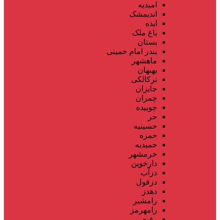
امیدیه
اندیمشک
ایذه
باغ ملک
بستان
بندر امام خمینی
ماهشهر
بهبهان
ترکالکی
جایزان
چمران
چوبیده
حر
حسینیه
حمزه
حمیدیه
خرمشهر
دارخوین
دزآب
دزفول
دهدز
رامشیر
رامهرمز
رفیع