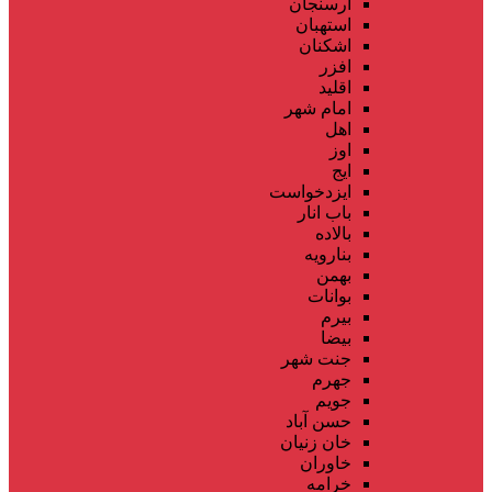
ارسنجان
استهبان
اشکنان
افزر
اقلید
امام شهر
اهل
اوز
ایج
ایزدخواست
باب انار
بالاده
بنارویه
بهمن
بوانات
بیرم
بیضا
جنت شهر
جهرم
جویم
حسن آباد
خان زنیان
خاوران
خرامه