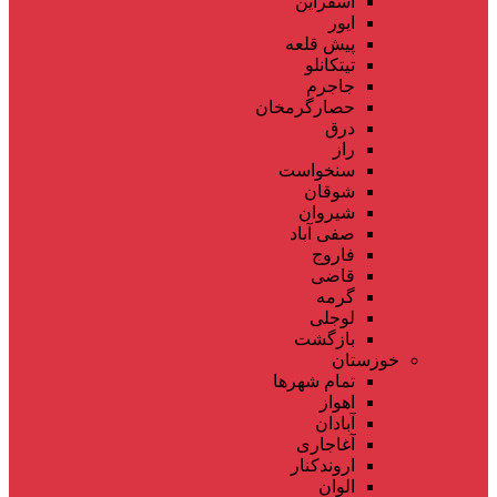
اسفراین
ایور
پیش قلعه
تیتکانلو
جاجرم
حصارگرمخان
درق
راز
سنخواست
شوقان
شیروان
صفی آباد
فاروج
قاضی
گرمه
لوجلی
بازگشت
خوزستان
تمام شهر‌ها
اهواز
آبادان
آغاجاری
اروندکنار
الوان