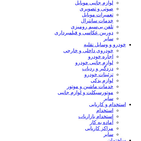
لوازم جانبی موبایل
صوتی و تصویری
تعمیرات موبایل
خدمات سانترال
تلفن بی‌سیم رومیزی
دوربین عکاسی و فیلمبرداری
سایر
خودرو و وسایل نقلیه
خودروی داخلی و خارجی
اجاره خودرو
لوازم جانبی خودرو
دزدگیر و ردیاب
تزئینات خودرو
لوازم یدکی
خدمات ماشین و موتور
موتورسیکلت و لوازم جانبی
سایر
استخدام و کاریابی
استخدام
استخدام بازاریاب
آماده به کار
مراکز کاریابی
سایر
ساختمان