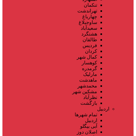
تنکمان
تهراندشت
چهارباغ
ساوجبلاغ
سعیدآباد
هشتگرد
طالقان
فردیس
کردان
کمال شهر
کوهسار
گرمدره
مارلیک
ماهدشت
محمدشهر
مشکین شهر
نظرآباد
بازگشت
اردبیل
تمام شهر‌ها
اردبیل
آبی بیگلو
اصلان دوز