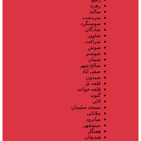
زهره
سالند
سردشت
سوسنگرد
شادگان
شاوور
شرافت
شوش
شوشتر
شیبان
صالح شهر
صفی آباد
صیدون
قلعه تل
قلعه خواجه
گتوند
لالی
مسجد سلیمان
ملاثانی
میانرود
مینوشهر
هفتگل
هندیجان