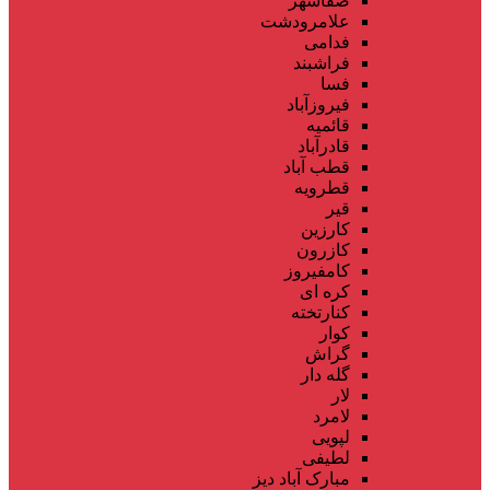
صفاشهر
علامرودشت
فدامی
فراشبند
فسا
فیروزآباد
قائمیه
قادرآباد
قطب آباد
قطرویه
قیر
کارزین
کازرون
کامفیروز
کره ای
کنارتخته
کوار
گراش
گله دار
لار
لامرد
لپویی
لطیفی
مبارک آباد دیز