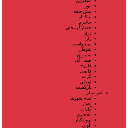
اسفراین
ایور
پیش قلعه
تیتکانلو
جاجرم
حصارگرمخان
درق
راز
سنخواست
شوقان
شیروان
صفی آباد
فاروج
قاضی
گرمه
لوجلی
بازگشت
خوزستان
تمام شهر‌ها
اهواز
آبادان
آغاجاری
اروندکنار
الوان