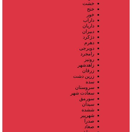
خشت
خنج
خور
داراب
داریان
دبیران
دژکرد
دهرم
دوبرجی
رامجرد
رونیز
زاهدشهر
زرقان
زرین دشت
سده
سروستان
سعادت شهر
سورمق
سیدان
ششده
شهرپیر
صدرا
صغاد