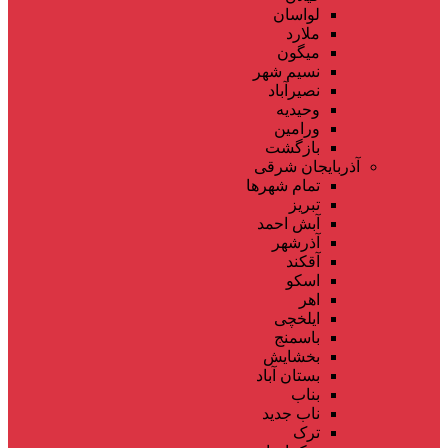
لواسان
ملارد
میگون
نسیم شهر
نصیرآباد
وحیدیه
ورامین
بازگشت
آذربایجان شرقی
تمام شهر‌ها
تبریز
آبش احمد
آذرشهر
آقکند
اسکو
اهر
ایلخچی
باسمنج
بخشایش
بستان آباد
بناب
ناب جدید
ترک