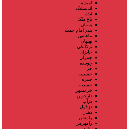
امیدیه
اندیمشک
ایذه
باغ ملک
بستان
بندر امام خمینی
ماهشهر
بهبهان
ترکالکی
جایزان
چمران
چوبیده
حر
حسینیه
حمزه
حمیدیه
خرمشهر
دارخوین
دزآب
دزفول
دهدز
رامشیر
رامهرمز
رفیع