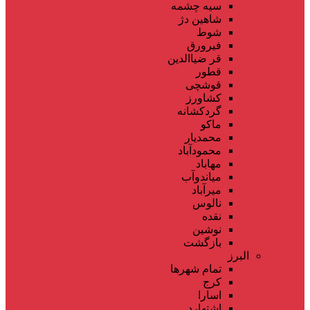
سیه چشمه
شاهین دژ
شوط
فیرورق
قر ضیاالدین
قطور
قوشچی
کشاورز
گردکشانه
ماکو
محمدیار
محمودآباد
مهاباد
میاندوآب
میرآباد
نالوس
نقده
نوشین
بازگشت
البرز
تمام شهر‌ها
کرج
اسارا
اشتهارد