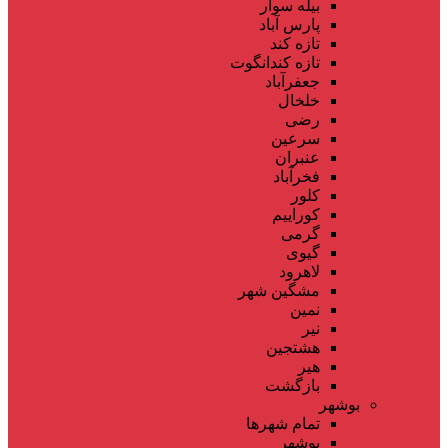
بیله سوار
پارس آباد
تازه کند
تازه کندانگوت
جعفرآباد
خلخال
رضی
سرعین
عنبران
فخرآباد
کلور
کوراییم
گرمی
گیوی
لاهرود
مشگین شهر
نمین
نیر
هشتجین
هیر
بازگشت
بوشهر
تمام شهر‌ها
بوشهر