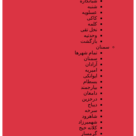
شبانکاره
شنبه
عسلویه
کاکی
کلمه
نخل تقی
وحدتیه
بازگشت
سمنان
تمام شهر‌ها
سمنان
آرادان
امیریه
ایوانکی
بسطام
بیارجمند
دامغان
درجزین
دیباج
سرخه
شاهرود
شهمیرزاد
کلاته خیج
گرمسار