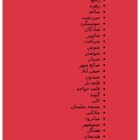
زهره
سالند
سردشت
سوسنگرد
شادگان
شاوور
شرافت
شوش
شوشتر
شیبان
صالح شهر
صفی آباد
صیدون
قلعه تل
قلعه خواجه
گتوند
لالی
مسجد سلیمان
ملاثانی
میانرود
مینوشهر
هفتگل
هندیجان