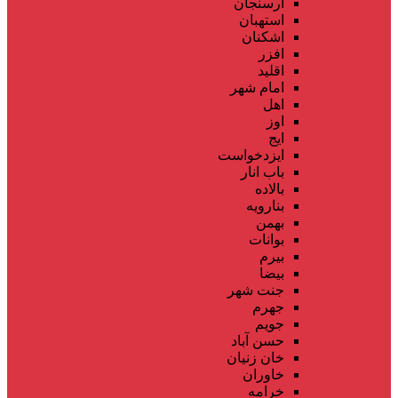
ارسنجان
استهبان
اشکنان
افزر
اقلید
امام شهر
اهل
اوز
ایج
ایزدخواست
باب انار
بالاده
بنارویه
بهمن
بوانات
بیرم
بیضا
جنت شهر
جهرم
جویم
حسن آباد
خان زنیان
خاوران
خرامه