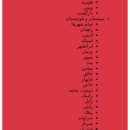
هویزه
ویس
بازگشت
سیستان و بلوچستان
تمام شهر‌ها
زاهدان
ادیمی
اسپکه
ایرانشهر
بزمان
بمپور
بنت
پیشین
جالق
چابهار
خاش
دوست محمد
راسک
زابل
زابلی
زهک
سراوان
سرباز
سوران