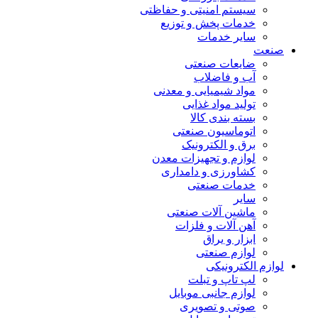
سیستم امنیتی و حفاظتی
خدمات پخش و توزیع
سایر خدمات
صنعت
ضایعات صنعتی
آب و فاضلاب
مواد شیمیایی و معدنی
تولید مواد غذایی
بسته بندی کالا
اتوماسیون صنعتی
برق و الکترونیک
لوازم و تجهیزات معدن
کشاورزی و دامداری
خدمات صنعتی
سایر
ماشین آلات صنعتی
آهن آلات و فلزات
ابزار و یراق
لوازم صنعتی
لوازم الکترونیکی
لپ تاپ و تبلت
لوازم جانبی موبایل
صوتی و تصویری