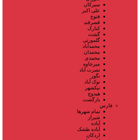
سیرکان
علی اکبر
فنوج
قصرقند
کنارک
گشت
گلمورتی
محمدآباد
محمدان
محمدی
میرجاوه
نصرت آباد
نگور
نوک آباد
نیکشهر
هیدوچ
بازگشت
فارس
تمام شهر‌ها
شیراز
آباده
آباده طشک
اردکان