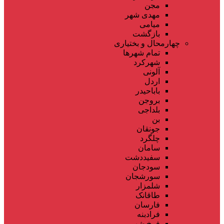
مجن
مهدی شهر
میامی
بازگشت
چهارمحال و بختیاری
تمام شهر‌ها
شهرکرد
آلونی
اردل
باباحیدر
بروجن
بلداجی
بن
جونقان
چلگرد
سامان
سفیددشت
سودجان
سورشجان
شلمزار
طاقانک
فارسان
فرادبنه
فرخ شهر