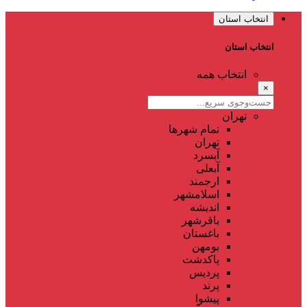
انتخاب استان
انتخاب استان
انتخاب همه
×
تهران
تمام شهر‌ها
تهران
آبسرد
آبعلی
ارجمند
اسلامشهر
اندیشه
باقرشهر
باغستان
بومهن
پاکدشت
پردیس
پرند
پیشوا