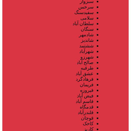
سبزوار
سرخس
سفیدسنگ
سلامی
سلطان آباد
سنگان
شادمهر
شاندیز
ششتمد
شهرآباد
شهرزو
صالح آباد
طرقبه
عشق آباد
فرهادگرد
فریمان
فیروزه
فیض آباد
قاسم آباد
قدمگاه
قلندرآباد
قوچان
کاخک
کاریز