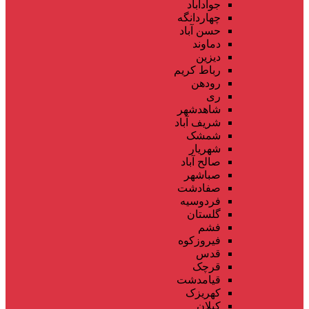
جوادآباد
چهاردانگه
حسن آباد
دماوند
دیزین
رباط کریم
رودهن
ری
شاهدشهر
شریف آباد
شمشک
شهریار
صالح آباد
صباشهر
صفادشت
فردوسیه
گلستان
فشم
فیروزکوه
قدس
قرچک
قیامدشت
کهریزک
کیلان