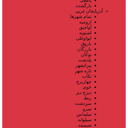
یامچی
بازگشت
آذربایجان غربی
تمام شهر‌ها
ارومیه
آواجیق
اشنویه
ایواوغلی
باروق
بازرگان
بوکان
پلدشت
پیرانشهر
تازه شهر
تکاب
چهاربرج
خوی
دیزج دیز
ربط
سردشت
سرو
سلماس
سیلوانه
سیمینه