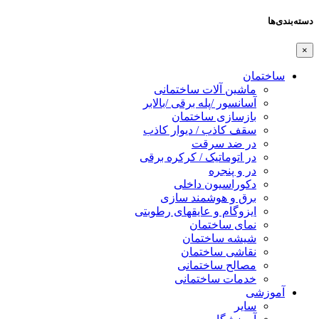
دسته‌بندی‌ها
×
ساختمان
ماشین آلات ساختمانی
آسانسور /پله برقی /بالابر
بازسازی ساختمان
سقف کاذب / دیوار کاذب
در ضد سرقت
در اتوماتیک / کرکره برقی
در و پنجره
دکوراسیون داخلی
برق و هوشمند سازی
ایزوگام و عایقهای رطوبتی
نمای ساختمان
شیشه ساختمان
نقاشی ساختمان
مصالح ساختمانی
خدمات ساختمانی
آموزشی
سایر