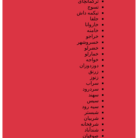
ترکمانچای
تسوج
تیکمه داش
جلفا
خاروانا
خامنه
خراجو
خسروشهر
خضرلو
خمارلو
خواجه
دوزدوزان
زرنق
زنوز
سراب
سردرود
سهند
سیس
سیه رود
شبستر
شربیان
شرفخانه
شندآباد
صوفیان