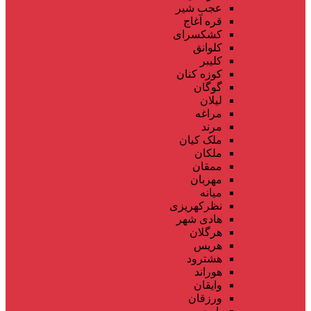
عجب شیر
قره آغاج
کشکسرای
کلوانق
کلیبر
کوزه کنان
گوگان
لیلان
مراغه
مرند
ملک کیان
ملکان
ممقان
مهربان
میانه
نظرکهریزی
هادی شهر
هرگلان
هریس
هشترود
هوراند
وایقان
ورزقان