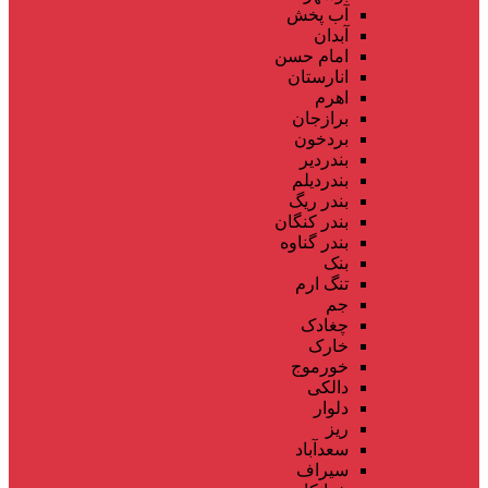
آب پخش
آبدان
امام حسن
انارستان
اهرم
برازجان
بردخون
بندردیر
بندردیلم
بندر ریگ
بندر کنگان
بندر گناوه
بنک
تنگ ارم
جم
چغادک
خارک
خورموج
دالکی
دلوار
ریز
سعدآباد
سیراف