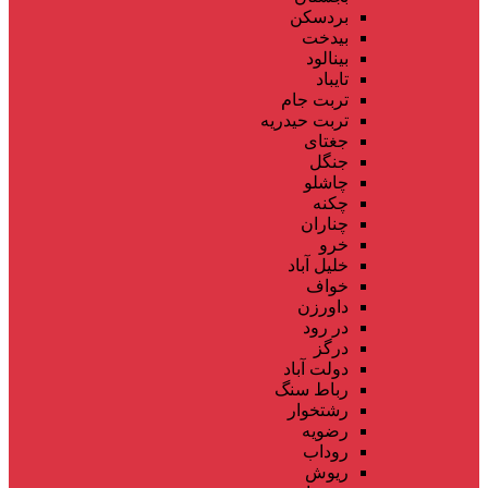
بردسکن
بیدخت
بینالود
تایباد
تربت جام
تربت حیدریه
جغتای
جنگل
چاشلو
چکنه
چناران
خرو
خلیل آباد
خواف
داورزن
در رود
درگز
دولت آباد
رباط سنگ
رشتخوار
رضویه
روداب
ریوش