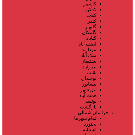
کاشمر
کدکن
کلات
کندر
گلبهار
گلمکان
گناباد
لطف آباد
مزدآوند
ملک آباد
نشتیفان
نصرآباد
نقاب
نوخندان
نیشابور
نیل شهر
همت آباد
یونسی
بازگشت
خراسان شمالی
تمام شهر‌ها
بجنورد
آشخانه