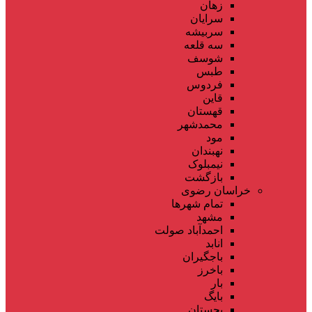
زهان
سرایان
سربیشه
سه قلعه
شوسف
طبس
فردوس
قاین
قهستان
محمدشهر
مود
نهبندان
نیمبلوک
بازگشت
خراسان رضوی
تمام شهر‌ها
مشهد
احمدآباد صولت
انابد
باجگیران
باخرز
بار
بایگ
بجستان