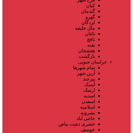
کیان
گندمان
گهرو
لردگان
مال خلیفه
ناغان
نافچ
نقنه
هفشجان
بازگشت
خراسان جنوبی
تمام شهر‌ها
آرین شهر
بیرجند
آیسک
ارسک
اسدیه
اسفدن
اسلامیه
بشرویه
حاجی آباد
خضری دشت بیاض
خوسف