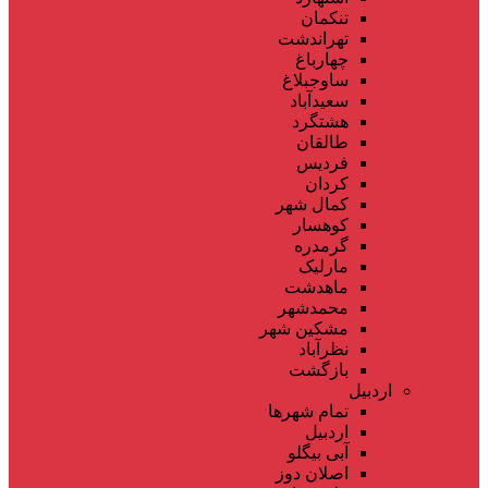
تنکمان
تهراندشت
چهارباغ
ساوجبلاغ
سعیدآباد
هشتگرد
طالقان
فردیس
کردان
کمال شهر
کوهسار
گرمدره
مارلیک
ماهدشت
محمدشهر
مشکین شهر
نظرآباد
بازگشت
اردبیل
تمام شهر‌ها
اردبیل
آبی بیگلو
اصلان دوز