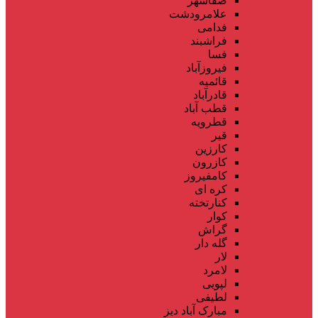
صفاشهر
علامرودشت
فدامی
فراشبند
فسا
فیروزآباد
قائمیه
قادرآباد
قطب آباد
قطرویه
قیر
کارزین
کازرون
کامفیروز
کره ای
کنارتخته
کوار
گراش
گله دار
لار
لامرد
لپویی
لطیفی
مبارک آباد دیز