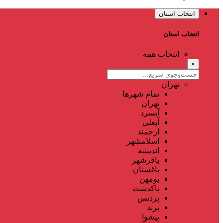
انتخاب استان
انتخاب استان
انتخاب همه
×
تهران
تمام شهر‌ها
تهران
آبسرد
آبعلی
ارجمند
اسلامشهر
اندیشه
باقرشهر
باغستان
بومهن
پاکدشت
پردیس
پرند
پیشوا