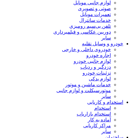
لوازم جانبی موبایل
صوتی و تصویری
تعمیرات موبایل
خدمات سانترال
تلفن بی‌سیم رومیزی
دوربین عکاسی و فیلمبرداری
سایر
خودرو و وسایل نقلیه
خودروی داخلی و خارجی
اجاره خودرو
لوازم جانبی خودرو
دزدگیر و ردیاب
تزئینات خودرو
لوازم یدکی
خدمات ماشین و موتور
موتورسیکلت و لوازم جانبی
سایر
استخدام و کاریابی
استخدام
استخدام بازاریاب
آماده به کار
مراکز کاریابی
سایر
ساختمان