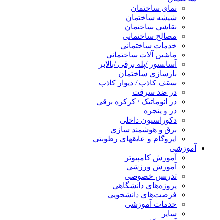
نمای ساختمان
شیشه ساختمان
نقاشی ساختمان
مصالح ساختمانی
خدمات ساختمانی
ماشین آلات ساختمانی
آسانسور /پله برقی /بالابر
بازسازی ساختمان
سقف کاذب / دیوار کاذب
در ضد سرقت
در اتوماتیک / کرکره برقی
در و پنجره
دکوراسیون داخلی
برق و هوشمند سازی
ایزوگام و عایقهای رطوبتی
آموزشی
آموزش کامپیوتر
آموزش ورزشی
تدریس خصوصی
پروژه‌های دانشگاهی
فرصت‌های دانشجویی
خدمات آموزشی
سایر