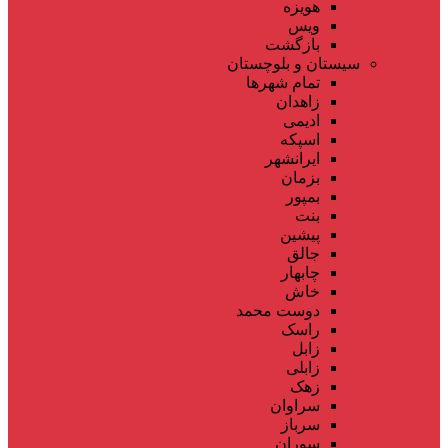
هویزه
ویس
بازگشت
سیستان و بلوچستان
تمام شهر‌ها
زاهدان
ادیمی
اسپکه
ایرانشهر
بزمان
بمپور
بنت
پیشین
جالق
چابهار
خاش
دوست محمد
راسک
زابل
زابلی
زهک
سراوان
سرباز
سوران