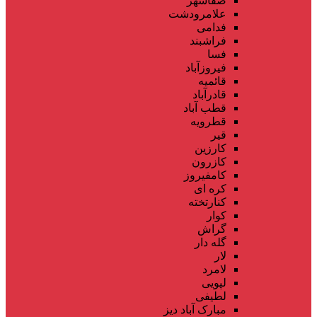
صفاشهر
علامرودشت
فدامی
فراشبند
فسا
فیروزآباد
قائمیه
قادرآباد
قطب آباد
قطرویه
قیر
کارزین
کازرون
کامفیروز
کره ای
کنارتخته
کوار
گراش
گله دار
لار
لامرد
لپویی
لطیفی
مبارک آباد دیز