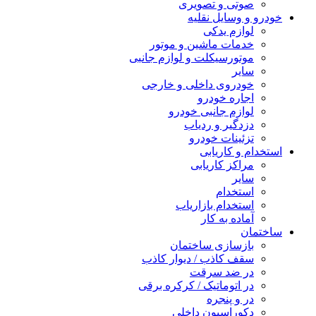
صوتی و تصویری
خودرو و وسایل نقلیه
لوازم یدکی
خدمات ماشین و موتور
موتورسیکلت و لوازم جانبی
سایر
خودروی داخلی و خارجی
اجاره خودرو
لوازم جانبی خودرو
دزدگیر و ردیاب
تزئینات خودرو
استخدام و کاریابی
مراکز کاریابی
سایر
استخدام
استخدام بازاریاب
آماده به کار
ساختمان
بازسازی ساختمان
سقف کاذب / دیوار کاذب
در ضد سرقت
در اتوماتیک / کرکره برقی
در و پنجره
دکوراسیون داخلی