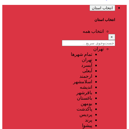
انتخاب استان
انتخاب استان
انتخاب همه
×
تهران
تمام شهر‌ها
تهران
آبسرد
آبعلی
ارجمند
اسلامشهر
اندیشه
باقرشهر
باغستان
بومهن
پاکدشت
پردیس
پرند
پیشوا