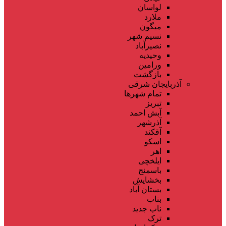
لواسان
ملارد
میگون
نسیم شهر
نصیرآباد
وحیدیه
ورامین
بازگشت
آذربایجان شرقی
تمام شهر‌ها
تبریز
آبش احمد
آذرشهر
آقکند
اسکو
اهر
ایلخچی
باسمنج
بخشایش
بستان آباد
بناب
ناب جدید
ترک