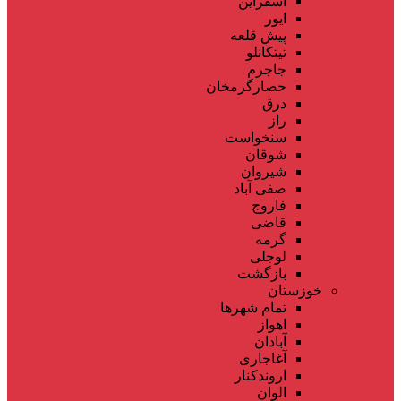
اسفراین
ایور
پیش قلعه
تیتکانلو
جاجرم
حصارگرمخان
درق
راز
سنخواست
شوقان
شیروان
صفی آباد
فاروج
قاضی
گرمه
لوجلی
بازگشت
خوزستان
تمام شهر‌ها
اهواز
آبادان
آغاجاری
اروندکنار
الوان