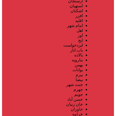
ارسنجان
استهبان
اشکنان
افزر
اقلید
امام شهر
اهل
اوز
ایج
ایزدخواست
باب انار
بالاده
بنارویه
بهمن
بوانات
بیرم
بیضا
جنت شهر
جهرم
جویم
حسن آباد
خان زنیان
خاوران
خرامه