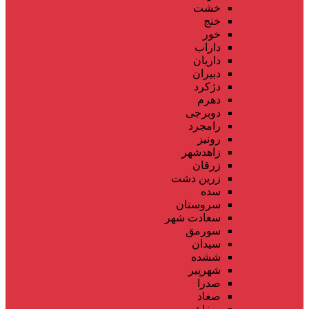
خشت
خنج
خور
داراب
داریان
دبیران
دژکرد
دهرم
دوبرجی
رامجرد
رونیز
زاهدشهر
زرقان
زرین دشت
سده
سروستان
سعادت شهر
سورمق
سیدان
ششده
شهرپیر
صدرا
صغاد