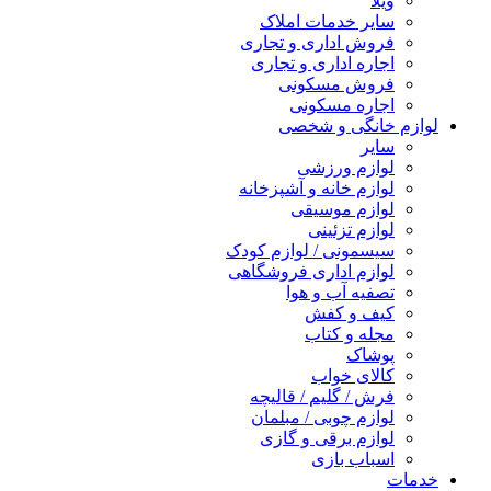
ویلا
سایر خدمات املاک
فروش اداری و تجاری
اجاره اداری و تجاری
فروش مسکونی
اجاره مسکونی
لوازم خانگی و شخصی
سایر
لوازم ورزشی
لوازم خانه و آشپزخانه
لوازم موسیقی
لوازم تزئینی
سیسمونی / لوازم کودک
لوازم اداری فروشگاهی
تصفیه آب و هوا
کیف و کفش
مجله و کتاب
پوشاک
کالای خواب
فرش / گلیم / قالیچه
لوازم چوبی / مبلمان
لوازم برقی و گازی
اسباب بازی
خدمات