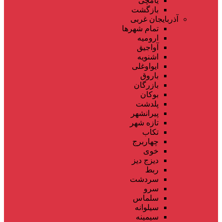
یامچی
بازگشت
آذربایجان غربی
تمام شهر‌ها
ارومیه
آواجیق
اشنویه
ایواوغلی
باروق
بازرگان
بوکان
پلدشت
پیرانشهر
تازه شهر
تکاب
چهاربرج
خوی
دیزج دیز
ربط
سردشت
سرو
سلماس
سیلوانه
سیمینه