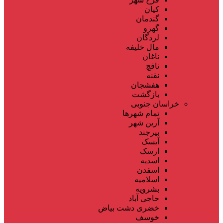
کیان
گندمان
گهرو
لردگان
مال خلیفه
ناغان
نافچ
نقنه
هفشجان
بازگشت
خراسان جنوبی
تمام شهر‌ها
آرین شهر
بیرجند
آیسک
ارسک
اسدیه
اسفدن
اسلامیه
بشرویه
حاجی آباد
خضری دشت بیاض
خوسف