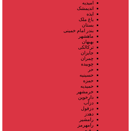
امیدیه
اندیمشک
ایذه
باغ ملک
بستان
بندر امام خمینی
ماهشهر
بهبهان
ترکالکی
جایزان
چمران
چوبیده
حر
حسینیه
حمزه
حمیدیه
خرمشهر
دارخوین
دزآب
دزفول
دهدز
رامشیر
رامهرمز
رفیع