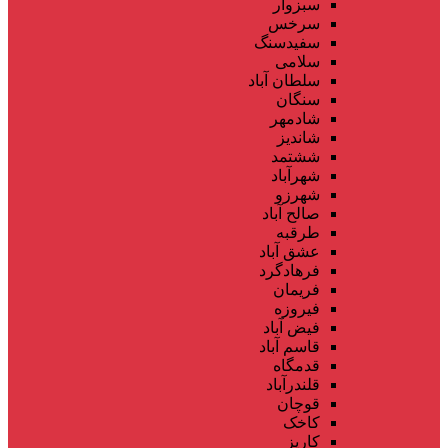
سبزوار
سرخس
سفیدسنگ
سلامی
سلطان آباد
سنگان
شادمهر
شاندیز
ششتمد
شهرآباد
شهرزو
صالح آباد
طرقبه
عشق آباد
فرهادگرد
فریمان
فیروزه
فیض آباد
قاسم آباد
قدمگاه
قلندرآباد
قوچان
کاخک
کاریز