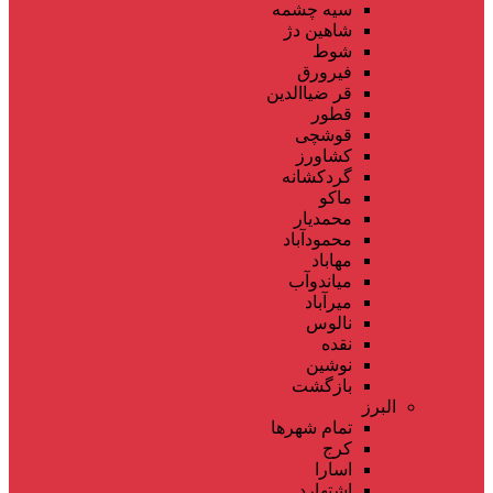
سیه چشمه
شاهین دژ
شوط
فیرورق
قر ضیاالدین
قطور
قوشچی
کشاورز
گردکشانه
ماکو
محمدیار
محمودآباد
مهاباد
میاندوآب
میرآباد
نالوس
نقده
نوشین
بازگشت
البرز
تمام شهر‌ها
کرج
اسارا
اشتهارد