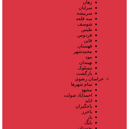
زهان
سرایان
سربیشه
سه قلعه
شوسف
طبس
فردوس
قاین
قهستان
محمدشهر
مود
نهبندان
نیمبلوک
بازگشت
خراسان رضوی
تمام شهر‌ها
مشهد
احمدآباد صولت
انابد
باجگیران
باخرز
بار
بایگ
بجستان