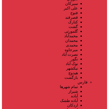
سیرکان
علی اکبر
فنوج
قصرقند
کنارک
گشت
گلمورتی
محمدآباد
محمدان
محمدی
میرجاوه
نصرت آباد
نگور
نوک آباد
نیکشهر
هیدوچ
بازگشت
فارس
تمام شهر‌ها
شیراز
آباده
آباده طشک
اردکان