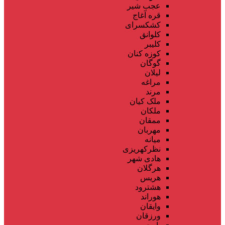
عجب شیر
قره آغاج
کشکسرای
کلوانق
کلیبر
کوزه کنان
گوگان
لیلان
مراغه
مرند
ملک کیان
ملکان
ممقان
مهربان
میانه
نظرکهریزی
هادی شهر
هرگلان
هریس
هشترود
هوراند
وایقان
ورزقان