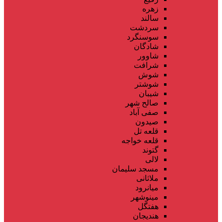
زهره
سالند
سردشت
سوسنگرد
شادگان
شاوور
شرافت
شوش
شوشتر
شیبان
صالح شهر
صفی آباد
صیدون
قلعه تل
قلعه خواجه
گتوند
لالی
مسجد سلیمان
ملاثانی
میانرود
مینوشهر
هفتگل
هندیجان