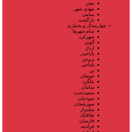
مجن
مهدی شهر
میامی
بازگشت
چهارمحال و بختیاری
تمام شهر‌ها
شهرکرد
آلونی
اردل
باباحیدر
بروجن
بلداجی
بن
جونقان
چلگرد
سامان
سفیددشت
سودجان
سورشجان
شلمزار
طاقانک
فارسان
فرادبنه
فرخ شهر