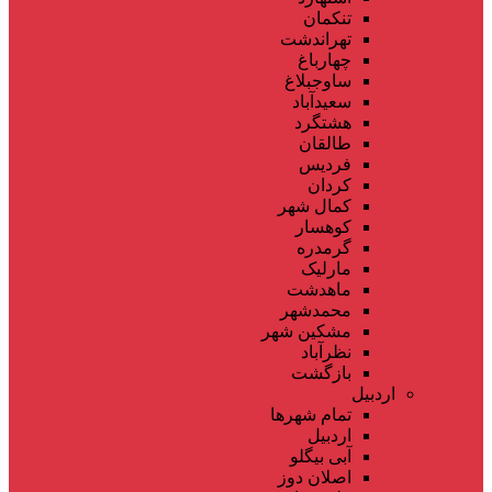
تنکمان
تهراندشت
چهارباغ
ساوجبلاغ
سعیدآباد
هشتگرد
طالقان
فردیس
کردان
کمال شهر
کوهسار
گرمدره
مارلیک
ماهدشت
محمدشهر
مشکین شهر
نظرآباد
بازگشت
اردبیل
تمام شهر‌ها
اردبیل
آبی بیگلو
اصلان دوز