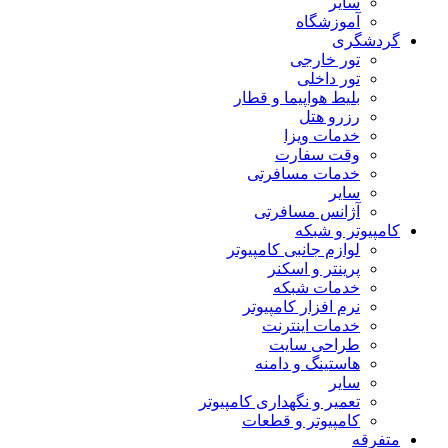
سایر
آموزشگاه
گردشگری
تور خارجی
تور داخلی
بلیط هواپیما و قطار
رزرو هتل
خدمات ویزا
وقت سفارت
خدمات مسافرتی
سایر
آژانس مسافرتی
کامپیوتر و شبکه
لوازم جانبی کامپیوتر
پرینتر و اسکنر
خدمات شبکه
نرم افزار کامپیوتر
خدمات اینترنت
طراحی سایت
هاستینگ و دامنه
سایر
تعمیر و نگهداری کامپیوتر
کامپیوتر و قطعات
متفرقه