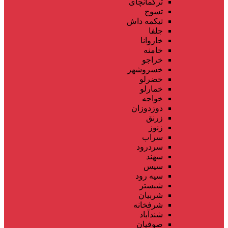
ترکمانچای
تسوج
تیکمه داش
جلفا
خاروانا
خامنه
خراجو
خسروشهر
خضرلو
خمارلو
خواجه
دوزدوزان
زرنق
زنوز
سراب
سردرود
سهند
سیس
سیه رود
شبستر
شربیان
شرفخانه
شندآباد
صوفیان