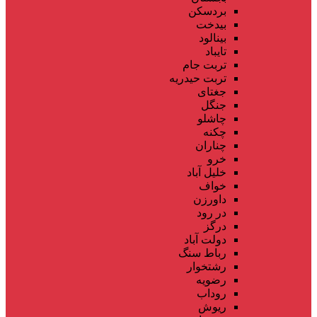
بردسکن
بیدخت
بینالود
تایباد
تربت جام
تربت حیدریه
جغتای
جنگل
چاشلو
چکنه
چناران
خرو
خلیل آباد
خواف
داورزن
در رود
درگز
دولت آباد
رباط سنگ
رشتخوار
رضویه
روداب
ریوش