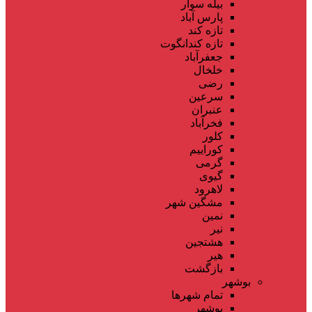
بیله سوار
پارس آباد
تازه کند
تازه کندانگوت
جعفرآباد
خلخال
رضی
سرعین
عنبران
فخرآباد
کلور
کوراییم
گرمی
گیوی
لاهرود
مشگین شهر
نمین
نیر
هشتجین
هیر
بازگشت
بوشهر
تمام شهر‌ها
بوشهر