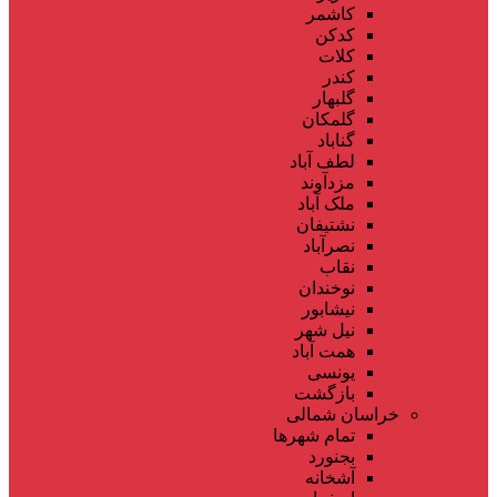
کاشمر
کدکن
کلات
کندر
گلبهار
گلمکان
گناباد
لطف آباد
مزدآوند
ملک آباد
نشتیفان
نصرآباد
نقاب
نوخندان
نیشابور
نیل شهر
همت آباد
یونسی
بازگشت
خراسان شمالی
تمام شهر‌ها
بجنورد
آشخانه