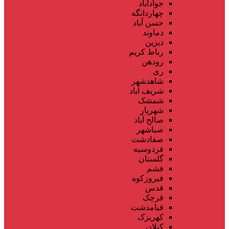
جوادآباد
چهاردانگه
حسن آباد
دماوند
دیزین
رباط کریم
رودهن
ری
شاهدشهر
شریف آباد
شمشک
شهریار
صالح آباد
صباشهر
صفادشت
فردوسیه
گلستان
فشم
فیروزکوه
قدس
قرچک
قیامدشت
کهریزک
کیلان