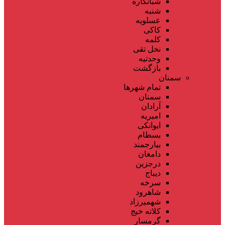
شبانکاره
شنبه
عسلویه
کاکی
کلمه
نخل تقی
وحدتیه
بازگشت
سمنان
تمام شهر‌ها
سمنان
آرادان
امیریه
ایوانکی
بسطام
بیارجمند
دامغان
درجزین
دیباج
سرخه
شاهرود
شهمیرزاد
کلاته خیج
گرمسار