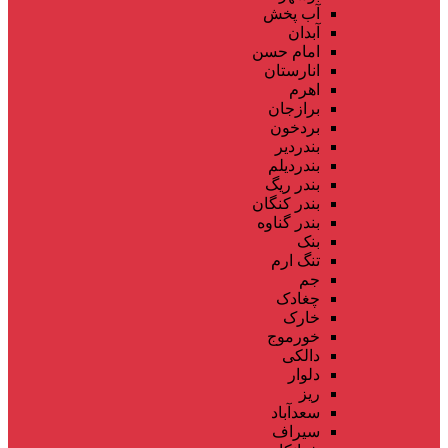
آب پخش
آبدان
امام حسن
انارستان
اهرم
برازجان
بردخون
بندردیر
بندردیلم
بندر ریگ
بندر کنگان
بندر گناوه
بنک
تنگ ارم
جم
چغادک
خارک
خورموج
دالکی
دلوار
ریز
سعدآباد
سیراف