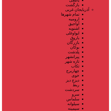
یامچی
بازگشت
آذربایجان غربی
تمام شهر‌ها
ارومیه
آواجیق
اشنویه
ایواوغلی
باروق
بازرگان
بوکان
پلدشت
پیرانشهر
تازه شهر
تکاب
چهاربرج
خوی
دیزج دیز
ربط
سردشت
سرو
سلماس
سیلوانه
سیمینه