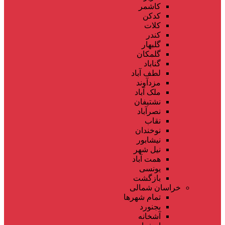
کاشمر
کدکن
کلات
کندر
گلبهار
گلمکان
گناباد
لطف آباد
مزدآوند
ملک آباد
نشتیفان
نصرآباد
نقاب
نوخندان
نیشابور
نیل شهر
همت آباد
یونسی
بازگشت
خراسان شمالی
تمام شهر‌ها
بجنورد
آشخانه