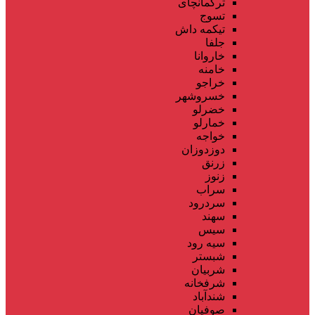
ترکمانچای
تسوج
تیکمه داش
جلفا
خاروانا
خامنه
خراجو
خسروشهر
خضرلو
خمارلو
خواجه
دوزدوزان
زرنق
زنوز
سراب
سردرود
سهند
سیس
سیه رود
شبستر
شربیان
شرفخانه
شندآباد
صوفیان