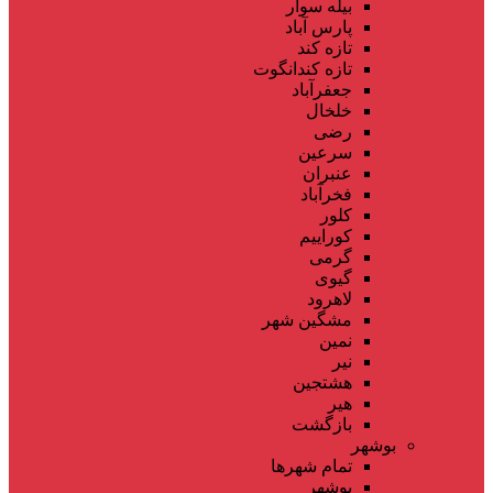
بیله سوار
پارس آباد
تازه کند
تازه کندانگوت
جعفرآباد
خلخال
رضی
سرعین
عنبران
فخرآباد
کلور
کوراییم
گرمی
گیوی
لاهرود
مشگین شهر
نمین
نیر
هشتجین
هیر
بازگشت
بوشهر
تمام شهر‌ها
بوشهر