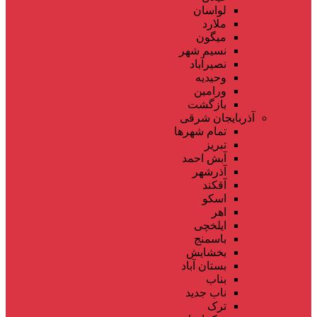
لواسان
ملارد
میگون
نسیم شهر
نصیرآباد
وحیدیه
ورامین
بازگشت
آذربایجان شرقی
تمام شهر‌ها
تبریز
آبش احمد
آذرشهر
آقکند
اسکو
اهر
ایلخچی
باسمنج
بخشایش
بستان آباد
بناب
ناب جدید
ترک