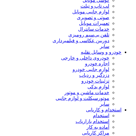
گوشی موبایل
لپ تاپ و تبلت
لوازم جانبی موبایل
صوتی و تصویری
تعمیرات موبایل
خدمات سانترال
تلفن بی‌سیم رومیزی
دوربین عکاسی و فیلمبرداری
سایر
خودرو و وسایل نقلیه
خودروی داخلی و خارجی
اجاره خودرو
لوازم جانبی خودرو
دزدگیر و ردیاب
تزئینات خودرو
لوازم یدکی
خدمات ماشین و موتور
موتورسیکلت و لوازم جانبی
سایر
استخدام و کاریابی
استخدام
استخدام بازاریاب
آماده به کار
مراکز کاریابی