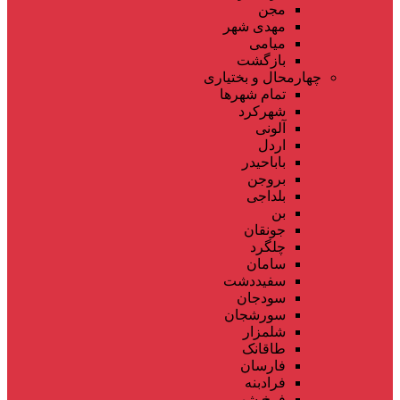
مجن
مهدی شهر
میامی
بازگشت
چهارمحال و بختیاری
تمام شهر‌ها
شهرکرد
آلونی
اردل
باباحیدر
بروجن
بلداجی
بن
جونقان
چلگرد
سامان
سفیددشت
سودجان
سورشجان
شلمزار
طاقانک
فارسان
فرادبنه
فرخ شهر