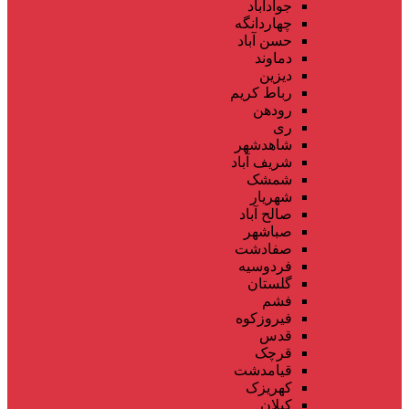
جوادآباد
چهاردانگه
حسن آباد
دماوند
دیزین
رباط کریم
رودهن
ری
شاهدشهر
شریف آباد
شمشک
شهریار
صالح آباد
صباشهر
صفادشت
فردوسیه
گلستان
فشم
فیروزکوه
قدس
قرچک
قیامدشت
کهریزک
کیلان