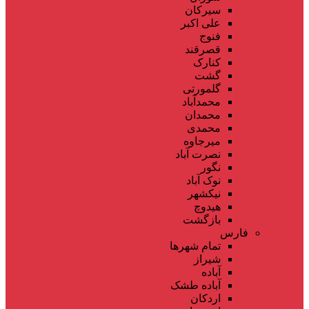
سیرکان
علی اکبر
فنوج
قصرقند
کنارک
گشت
گلمورتی
محمدآباد
محمدان
محمدی
میرجاوه
نصرت آباد
نگور
نوک آباد
نیکشهر
هیدوچ
بازگشت
فارس
تمام شهر‌ها
شیراز
آباده
آباده طشک
اردکان