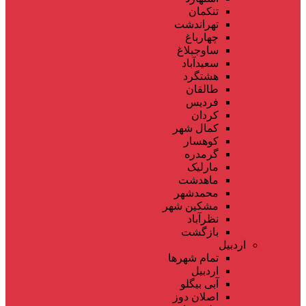
تنکمان
تهراندشت
چهارباغ
ساوجبلاغ
سعیدآباد
هشتگرد
طالقان
فردیس
کردان
کمال شهر
کوهسار
گرمدره
مارلیک
ماهدشت
محمدشهر
مشکین شهر
نظرآباد
بازگشت
اردبیل
تمام شهر‌ها
اردبیل
آبی بیگلو
اصلان دوز