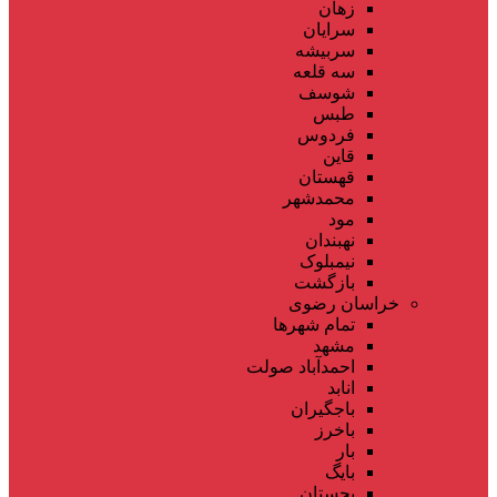
زهان
سرایان
سربیشه
سه قلعه
شوسف
طبس
فردوس
قاین
قهستان
محمدشهر
مود
نهبندان
نیمبلوک
بازگشت
خراسان رضوی
تمام شهر‌ها
مشهد
احمدآباد صولت
انابد
باجگیران
باخرز
بار
بایگ
بجستان