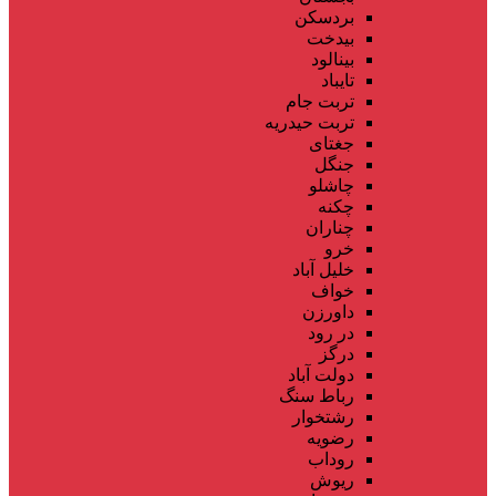
بردسکن
بیدخت
بینالود
تایباد
تربت جام
تربت حیدریه
جغتای
جنگل
چاشلو
چکنه
چناران
خرو
خلیل آباد
خواف
داورزن
در رود
درگز
دولت آباد
رباط سنگ
رشتخوار
رضویه
روداب
ریوش