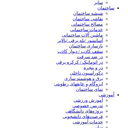
سایر
ساختمان
شیشه ساختمان
نقاشی ساختمان
مصالح ساختمانی
خدمات ساختمانی
ماشین آلات ساختمانی
آسانسور /پله برقی /بالابر
بازسازی ساختمان
سقف کاذب / دیوار کاذب
در ضد سرقت
در اتوماتیک / کرکره برقی
در و پنجره
دکوراسیون داخلی
برق و هوشمند سازی
ایزوگام و عایقهای رطوبتی
نمای ساختمان
آموزشی
آموزش ورزشی
تدریس خصوصی
پروژه‌های دانشگاهی
فرصت‌های دانشجویی
خدمات آموزشی
سایر