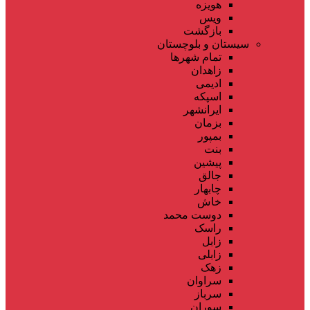
هویزه
ویس
بازگشت
سیستان و بلوچستان
تمام شهر‌ها
زاهدان
ادیمی
اسپکه
ایرانشهر
بزمان
بمپور
بنت
پیشین
جالق
چابهار
خاش
دوست محمد
راسک
زابل
زابلی
زهک
سراوان
سرباز
سوران