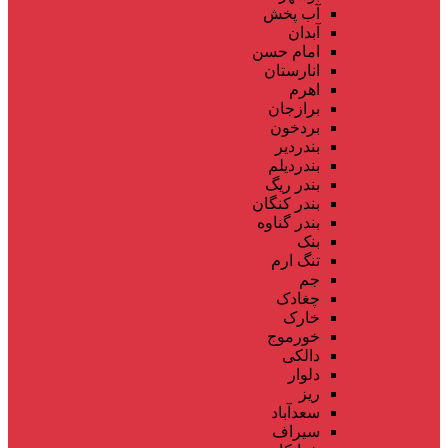
آب پخش
آبدان
امام حسن
انارستان
اهرم
برازجان
بردخون
بندردیر
بندردیلم
بندر ریگ
بندر کنگان
بندر گناوه
بنک
تنگ ارم
جم
چغادک
خارک
خورموج
دالکی
دلوار
ریز
سعدآباد
سیراف