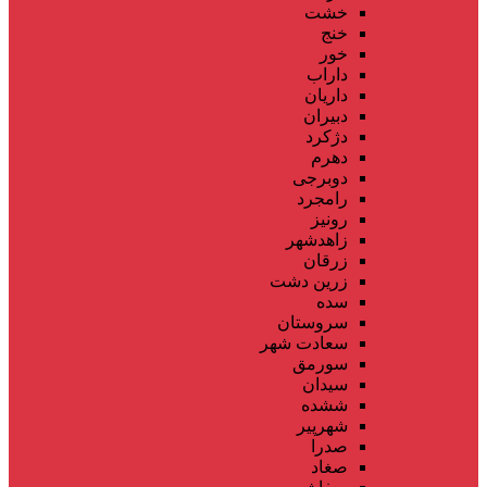
خشت
خنج
خور
داراب
داریان
دبیران
دژکرد
دهرم
دوبرجی
رامجرد
رونیز
زاهدشهر
زرقان
زرین دشت
سده
سروستان
سعادت شهر
سورمق
سیدان
ششده
شهرپیر
صدرا
صغاد