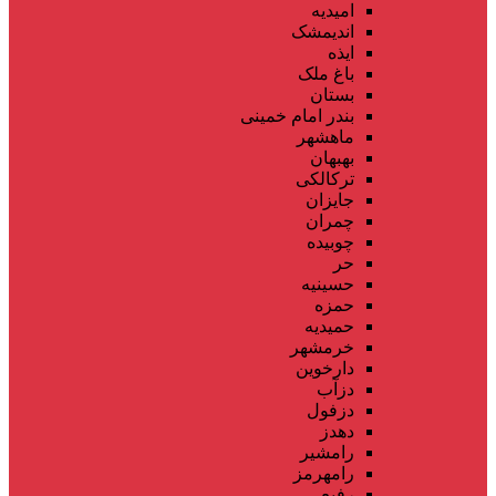
امیدیه
اندیمشک
ایذه
باغ ملک
بستان
بندر امام خمینی
ماهشهر
بهبهان
ترکالکی
جایزان
چمران
چوبیده
حر
حسینیه
حمزه
حمیدیه
خرمشهر
دارخوین
دزآب
دزفول
دهدز
رامشیر
رامهرمز
رفیع