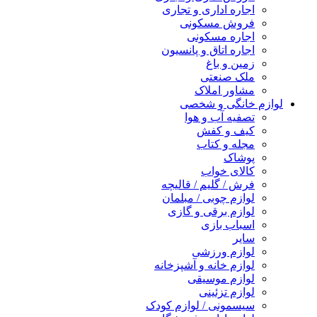
اجاره اداری و تجاری
فروش مسکونی
اجاره مسکونی
اجاره اتاق و پانسیون
زمین و باغ
ملک صنعتی
مشاور املاک
لوازم خانگی و شخصی
تصفیه آب و هوا
کیف و کفش
مجله و کتاب
پوشاک
کالای خواب
فرش / گلیم / قالیچه
لوازم چوبی / مبلمان
لوازم برقی و گازی
اسباب بازی
سایر
لوازم ورزشی
لوازم خانه و آشپزخانه
لوازم موسیقی
لوازم تزئینی
سیسمونی / لوازم کودک