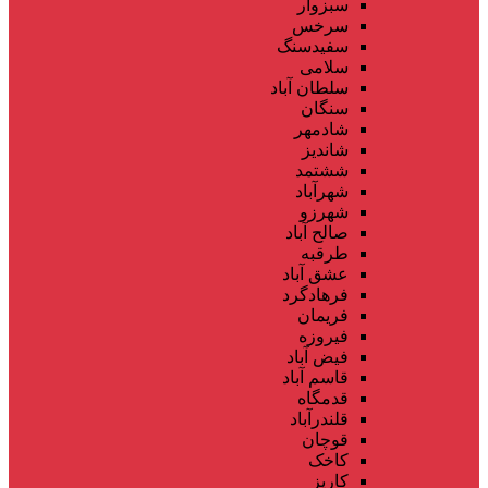
سبزوار
سرخس
سفیدسنگ
سلامی
سلطان آباد
سنگان
شادمهر
شاندیز
ششتمد
شهرآباد
شهرزو
صالح آباد
طرقبه
عشق آباد
فرهادگرد
فریمان
فیروزه
فیض آباد
قاسم آباد
قدمگاه
قلندرآباد
قوچان
کاخک
کاریز