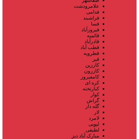
صفاشهر
علامرودشت
فدامی
فراشبند
فسا
فیروزآباد
قائمیه
قادرآباد
قطب آباد
قطرویه
قیر
کارزین
کازرون
کامفیروز
کره ای
کنارتخته
کوار
گراش
گله دار
لار
لامرد
لپویی
لطیفی
مبارک آباد دیز