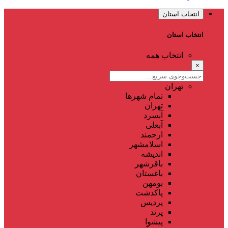
انتخاب استان
انتخاب استان
انتخاب همه
×
تهران
تمام شهر‌ها
تهران
آبسرد
آبعلی
ارجمند
اسلامشهر
اندیشه
باقرشهر
باغستان
بومهن
پاکدشت
پردیس
پرند
پیشوا