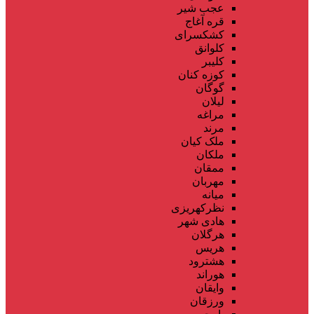
عجب شیر
قره آغاج
کشکسرای
کلوانق
کلیبر
کوزه کنان
گوگان
لیلان
مراغه
مرند
ملک کیان
ملکان
ممقان
مهربان
میانه
نظرکهریزی
هادی شهر
هرگلان
هریس
هشترود
هوراند
وایقان
ورزقان