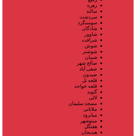
زهره
سالند
سردشت
سوسنگرد
شادگان
شاوور
شرافت
شوش
شوشتر
شیبان
صالح شهر
صفی آباد
صیدون
قلعه تل
قلعه خواجه
گتوند
لالی
مسجد سلیمان
ملاثانی
میانرود
مینوشهر
هفتگل
هندیجان