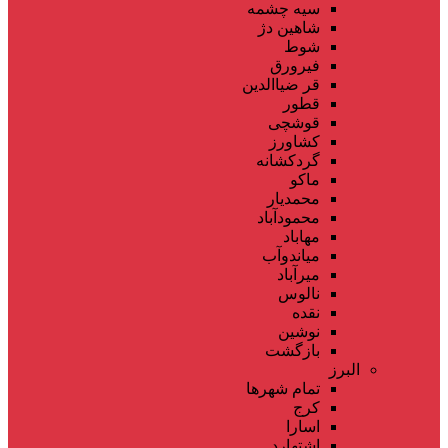
سیه چشمه
شاهین دژ
شوط
فیرورق
قر ضیاالدین
قطور
قوشچی
کشاورز
گردکشانه
ماکو
محمدیار
محمودآباد
مهاباد
میاندوآب
میرآباد
نالوس
نقده
نوشین
بازگشت
البرز
تمام شهر‌ها
کرج
اسارا
اشتهارد