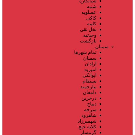
شبانکاره
شنبه
عسلویه
کاکی
کلمه
نخل تقی
وحدتیه
بازگشت
سمنان
تمام شهر‌ها
سمنان
آرادان
امیریه
ایوانکی
بسطام
بیارجمند
دامغان
درجزین
دیباج
سرخه
شاهرود
شهمیرزاد
کلاته خیج
گرمسار