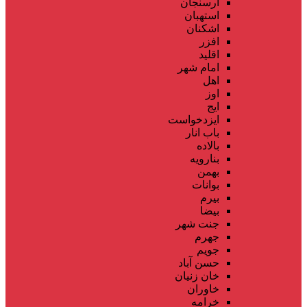
ارسنجان
استهبان
اشکنان
افزر
اقلید
امام شهر
اهل
اوز
ایج
ایزدخواست
باب انار
بالاده
بنارویه
بهمن
بوانات
بیرم
بیضا
جنت شهر
جهرم
جویم
حسن آباد
خان زنیان
خاوران
خرامه