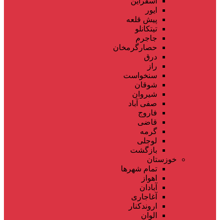
اسفراین
ایور
پیش قلعه
تیتکانلو
جاجرم
حصارگرمخان
درق
راز
سنخواست
شوقان
شیروان
صفی آباد
فاروج
قاضی
گرمه
لوجلی
بازگشت
خوزستان
تمام شهر‌ها
اهواز
آبادان
آغاجاری
اروندکنار
الوان