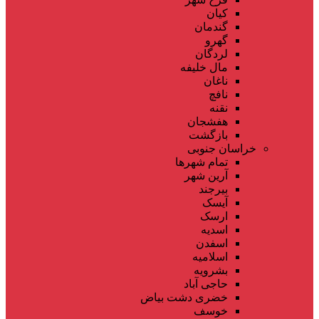
کیان
گندمان
گهرو
لردگان
مال خلیفه
ناغان
نافچ
نقنه
هفشجان
بازگشت
خراسان جنوبی
تمام شهر‌ها
آرین شهر
بیرجند
آیسک
ارسک
اسدیه
اسفدن
اسلامیه
بشرویه
حاجی آباد
خضری دشت بیاض
خوسف