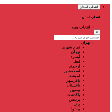
انتخاب استان
انتخاب استان
انتخاب همه
×
تهران
تمام شهر‌ها
تهران
آبسرد
آبعلی
ارجمند
اسلامشهر
اندیشه
باقرشهر
باغستان
بومهن
پاکدشت
پردیس
پرند
پیشوا