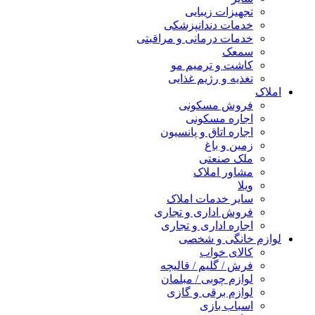
تجهیزات زیبایی
خدمات دندانپزشکی
خدمات درمانی و مراقبتی
سمعک
کاشت و ترمیم مو
تغذیه و رژیم غذایی
املاک
فروش مسکونی
اجاره مسکونی
اجاره اتاق و پانسیون
زمین و باغ
ملک صنعتی
مشاور املاک
ویلا
سایر خدمات املاک
فروش اداری و تجاری
اجاره اداری و تجاری
لوازم خانگی و شخصی
کالای خواب
فرش / گلیم / قالیچه
لوازم چوبی / مبلمان
لوازم برقی و گازی
اسباب بازی