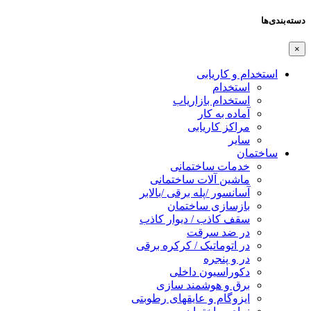
دسته‌بندی‌ها
×
استخدام و کاریابی
استخدام
استخدام بازاریاب
آماده به کار
مراکز کاریابی
سایر
ساختمان
خدمات ساختمانی
ماشین آلات ساختمانی
آسانسور /پله برقی /بالابر
بازسازی ساختمان
سقف کاذب / دیوار کاذب
در ضد سرقت
در اتوماتیک / کرکره برقی
در و پنجره
دکوراسیون داخلی
برق و هوشمند سازی
ایزوگام و عایقهای رطوبتی