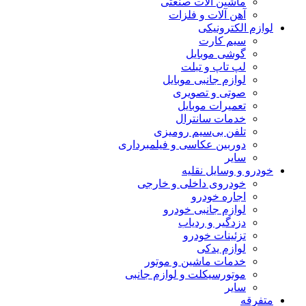
ماشین آلات صنعتی
آهن آلات و فلزات
لوازم الکترونیکی
سیم کارت
گوشی موبایل
لپ تاپ و تبلت
لوازم جانبی موبایل
صوتی و تصویری
تعمیرات موبایل
خدمات سانترال
تلفن بی‌سیم رومیزی
دوربین عکاسی و فیلمبرداری
سایر
خودرو و وسایل نقلیه
خودروی داخلی و خارجی
اجاره خودرو
لوازم جانبی خودرو
دزدگیر و ردیاب
تزئینات خودرو
لوازم یدکی
خدمات ماشین و موتور
موتورسیکلت و لوازم جانبی
سایر
متفرقه