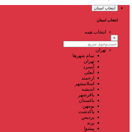
انتخاب استان
انتخاب استان
انتخاب همه
×
تهران
تمام شهر‌ها
تهران
آبسرد
آبعلی
ارجمند
اسلامشهر
اندیشه
باقرشهر
باغستان
بومهن
پاکدشت
پردیس
پرند
پیشوا