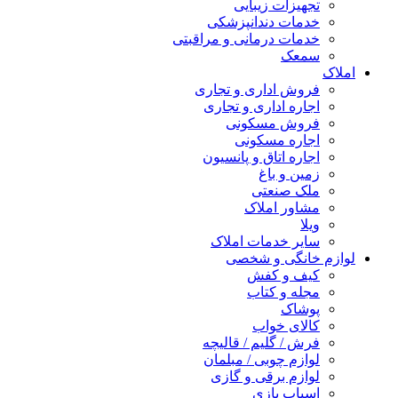
تجهیزات زیبایی
خدمات دندانپزشکی
خدمات درمانی و مراقبتی
سمعک
املاک
فروش اداری و تجاری
اجاره اداری و تجاری
فروش مسکونی
اجاره مسکونی
اجاره اتاق و پانسیون
زمین و باغ
ملک صنعتی
مشاور املاک
ویلا
سایر خدمات املاک
لوازم خانگی و شخصی
کیف و کفش
مجله و کتاب
پوشاک
کالای خواب
فرش / گلیم / قالیچه
لوازم چوبی / مبلمان
لوازم برقی و گازی
اسباب بازی