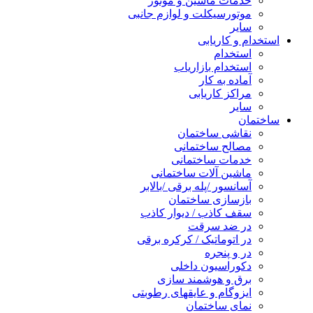
خدمات ماشین و موتور
موتورسیکلت و لوازم جانبی
سایر
استخدام و کاریابی
استخدام
استخدام بازاریاب
آماده به کار
مراکز کاریابی
سایر
ساختمان
نقاشی ساختمان
مصالح ساختمانی
خدمات ساختمانی
ماشین آلات ساختمانی
آسانسور /پله برقی /بالابر
بازسازی ساختمان
سقف کاذب / دیوار کاذب
در ضد سرقت
در اتوماتیک / کرکره برقی
در و پنجره
دکوراسیون داخلی
برق و هوشمند سازی
ایزوگام و عایقهای رطوبتی
نمای ساختمان