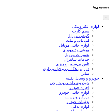
دسته‌بندی‌ها
×
لوازم الکترونیکی
سیم کارت
گوشی موبایل
لپ تاپ و تبلت
لوازم جانبی موبایل
صوتی و تصویری
تعمیرات موبایل
خدمات سانترال
تلفن بی‌سیم رومیزی
دوربین عکاسی و فیلمبرداری
سایر
خودرو و وسایل نقلیه
خودروی داخلی و خارجی
اجاره خودرو
لوازم جانبی خودرو
دزدگیر و ردیاب
تزئینات خودرو
لوازم یدکی