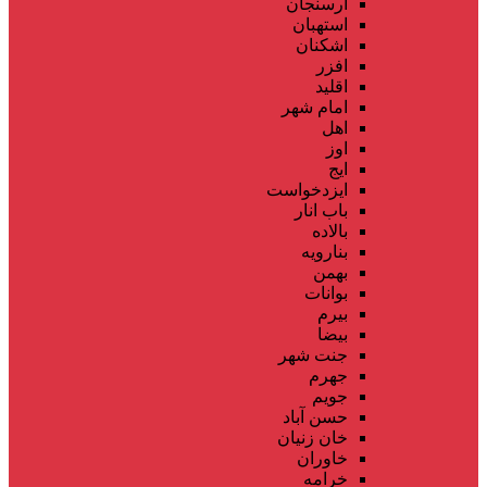
ارسنجان
استهبان
اشکنان
افزر
اقلید
امام شهر
اهل
اوز
ایج
ایزدخواست
باب انار
بالاده
بنارویه
بهمن
بوانات
بیرم
بیضا
جنت شهر
جهرم
جویم
حسن آباد
خان زنیان
خاوران
خرامه