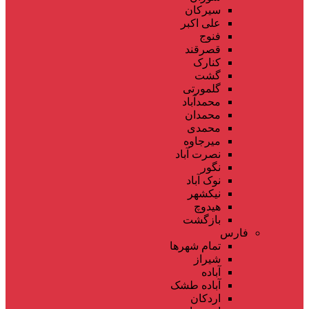
سیرکان
علی اکبر
فنوج
قصرقند
کنارک
گشت
گلمورتی
محمدآباد
محمدان
محمدی
میرجاوه
نصرت آباد
نگور
نوک آباد
نیکشهر
هیدوچ
بازگشت
فارس
تمام شهر‌ها
شیراز
آباده
آباده طشک
اردکان