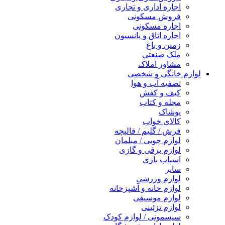
اجاره اداری و تجاری
فروش مسکونی
اجاره مسکونی
اجاره اتاق و پانسیون
زمین و باغ
ملک صنعتی
مشاور املاک
لوازم خانگی و شخصی
تصفیه آب و هوا
کیف و کفش
مجله و کتاب
پوشاک
کالای خواب
فرش / گلیم / قالیچه
لوازم چوبی / مبلمان
لوازم برقی و گازی
اسباب بازی
سایر
لوازم ورزشی
لوازم خانه و آشپزخانه
لوازم موسیقی
لوازم تزئینی
سیسمونی / لوازم کودک