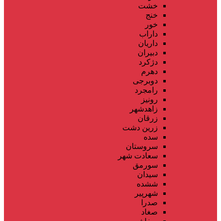
خشت
خنج
خور
داراب
داریان
دبیران
دژکرد
دهرم
دوبرجی
رامجرد
رونیز
زاهدشهر
زرقان
زرین دشت
سده
سروستان
سعادت شهر
سورمق
سیدان
ششده
شهرپیر
صدرا
صغاد