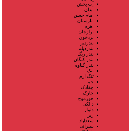
آب پخش
آبدان
امام حسن
انارستان
اهرم
برازجان
بردخون
بندردیر
بندردیلم
بندر ریگ
بندر کنگان
بندر گناوه
بنک
تنگ ارم
جم
چغادک
خارک
خورموج
دالکی
دلوار
ریز
سعدآباد
سیراف