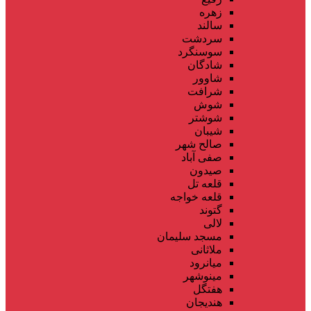
زهره
سالند
سردشت
سوسنگرد
شادگان
شاوور
شرافت
شوش
شوشتر
شیبان
صالح شهر
صفی آباد
صیدون
قلعه تل
قلعه خواجه
گتوند
لالی
مسجد سلیمان
ملاثانی
میانرود
مینوشهر
هفتگل
هندیجان