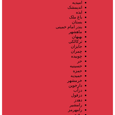
امیدیه
اندیمشک
ایذه
باغ ملک
بستان
بندر امام خمینی
ماهشهر
بهبهان
ترکالکی
جایزان
چمران
چوبیده
حر
حسینیه
حمزه
حمیدیه
خرمشهر
دارخوین
دزآب
دزفول
دهدز
رامشیر
رامهرمز
رفیع