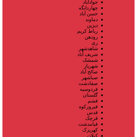
جوادآباد
چهاردانگه
حسن آباد
دماوند
دیزین
رباط کریم
رودهن
ری
شاهدشهر
شریف آباد
شمشک
شهریار
صالح آباد
صباشهر
صفادشت
فردوسیه
گلستان
فشم
فیروزکوه
قدس
قرچک
قیامدشت
کهریزک
کیلان