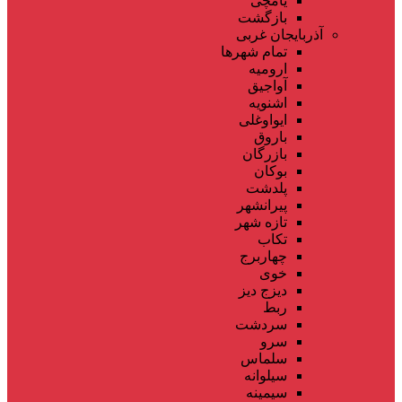
یامچی
بازگشت
آذربایجان غربی
تمام شهر‌ها
ارومیه
آواجیق
اشنویه
ایواوغلی
باروق
بازرگان
بوکان
پلدشت
پیرانشهر
تازه شهر
تکاب
چهاربرج
خوی
دیزج دیز
ربط
سردشت
سرو
سلماس
سیلوانه
سیمینه