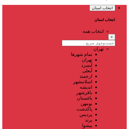
انتخاب استان
انتخاب استان
انتخاب همه
×
تهران
تمام شهر‌ها
تهران
آبسرد
آبعلی
ارجمند
اسلامشهر
اندیشه
باقرشهر
باغستان
بومهن
پاکدشت
پردیس
پرند
پیشوا