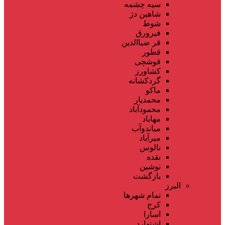
سیه چشمه
شاهین دژ
شوط
فیرورق
قر ضیاالدین
قطور
قوشچی
کشاورز
گردکشانه
ماکو
محمدیار
محمودآباد
مهاباد
میاندوآب
میرآباد
نالوس
نقده
نوشین
بازگشت
البرز
تمام شهر‌ها
کرج
اسارا
اشتهارد