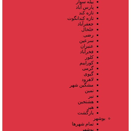
بیله سوار
پارس آباد
تازه کند
تازه کندانگوت
جعفرآباد
خلخال
رضی
سرعین
عنبران
فخرآباد
کلور
کوراییم
گرمی
گیوی
لاهرود
مشگین شهر
نمین
نیر
هشتجین
هیر
بازگشت
بوشهر
تمام شهر‌ها
بوشهر