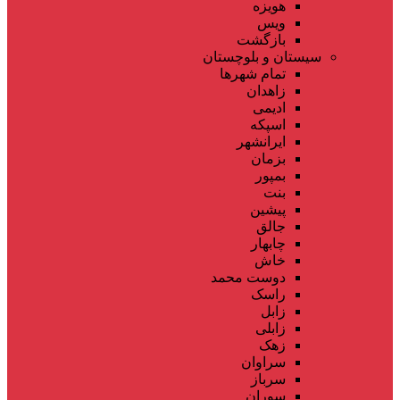
هویزه
ویس
بازگشت
سیستان و بلوچستان
تمام شهر‌ها
زاهدان
ادیمی
اسپکه
ایرانشهر
بزمان
بمپور
بنت
پیشین
جالق
چابهار
خاش
دوست محمد
راسک
زابل
زابلی
زهک
سراوان
سرباز
سوران