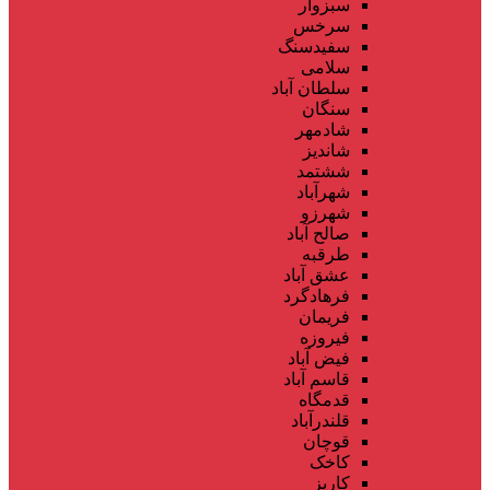
سبزوار
سرخس
سفیدسنگ
سلامی
سلطان آباد
سنگان
شادمهر
شاندیز
ششتمد
شهرآباد
شهرزو
صالح آباد
طرقبه
عشق آباد
فرهادگرد
فریمان
فیروزه
فیض آباد
قاسم آباد
قدمگاه
قلندرآباد
قوچان
کاخک
کاریز