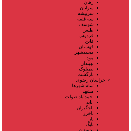
زهان
سرایان
سربیشه
سه قلعه
شوسف
طبس
فردوس
قاین
قهستان
محمدشهر
مود
نهبندان
نیمبلوک
بازگشت
خراسان رضوی
تمام شهر‌ها
مشهد
احمدآباد صولت
انابد
باجگیران
باخرز
بار
بایگ
بجستان