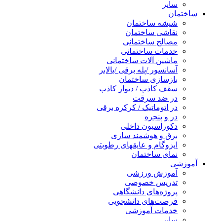
سایر
ساختمان
شیشه ساختمان
نقاشی ساختمان
مصالح ساختمانی
خدمات ساختمانی
ماشین آلات ساختمانی
آسانسور /پله برقی /بالابر
بازسازی ساختمان
سقف کاذب / دیوار کاذب
در ضد سرقت
در اتوماتیک / کرکره برقی
در و پنجره
دکوراسیون داخلی
برق و هوشمند سازی
ایزوگام و عایقهای رطوبتی
نمای ساختمان
آموزشی
آموزش ورزشی
تدریس خصوصی
پروژه‌های دانشگاهی
فرصت‌های دانشجویی
خدمات آموزشی
سایر