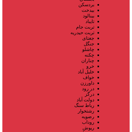
بردسکن
بیدخت
بینالود
تایباد
تربت جام
تربت حیدریه
جغتای
جنگل
چاشلو
چکنه
چناران
خرو
خلیل آباد
خواف
داورزن
در رود
درگز
دولت آباد
رباط سنگ
رشتخوار
رضویه
روداب
ریوش