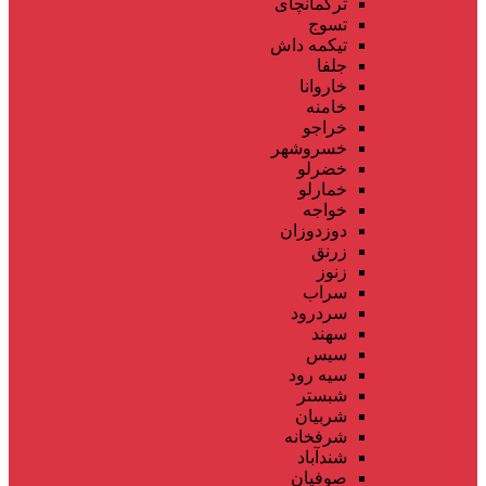
ترکمانچای
تسوج
تیکمه داش
جلفا
خاروانا
خامنه
خراجو
خسروشهر
خضرلو
خمارلو
خواجه
دوزدوزان
زرنق
زنوز
سراب
سردرود
سهند
سیس
سیه رود
شبستر
شربیان
شرفخانه
شندآباد
صوفیان