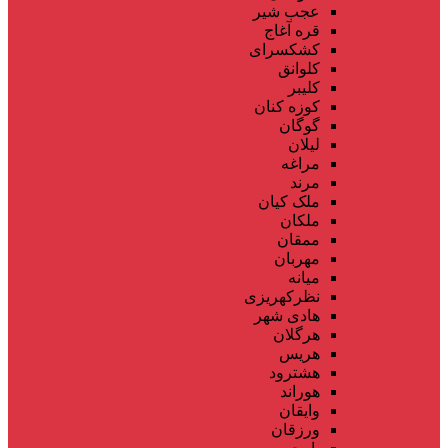
عجب شیر
قره آغاج
کشکسرای
کلوانق
کلیبر
کوزه کنان
گوگان
لیلان
مراغه
مرند
ملک کیان
ملکان
ممقان
مهربان
میانه
نظرکهریزی
هادی شهر
هرگلان
هریس
هشترود
هوراند
وایقان
ورزقان