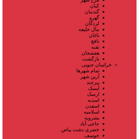
کیان
گندمان
گهرو
لردگان
مال خلیفه
ناغان
نافچ
نقنه
هفشجان
بازگشت
خراسان جنوبی
تمام شهر‌ها
آرین شهر
بیرجند
آیسک
ارسک
اسدیه
اسفدن
اسلامیه
بشرویه
حاجی آباد
خضری دشت بیاض
خوسف