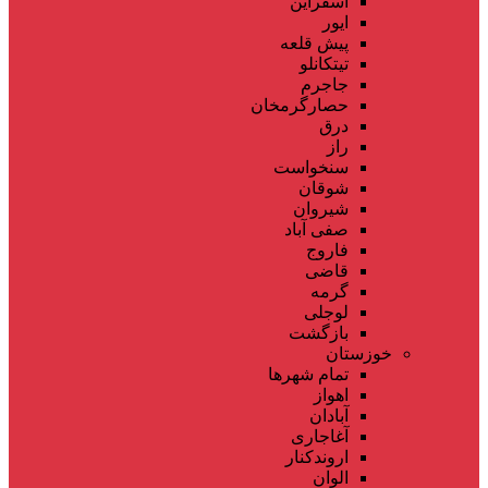
اسفراین
ایور
پیش قلعه
تیتکانلو
جاجرم
حصارگرمخان
درق
راز
سنخواست
شوقان
شیروان
صفی آباد
فاروج
قاضی
گرمه
لوجلی
بازگشت
خوزستان
تمام شهر‌ها
اهواز
آبادان
آغاجاری
اروندکنار
الوان