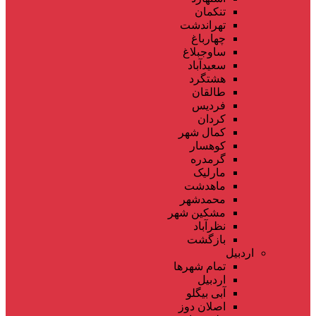
تنکمان
تهراندشت
چهارباغ
ساوجبلاغ
سعیدآباد
هشتگرد
طالقان
فردیس
کردان
کمال شهر
کوهسار
گرمدره
مارلیک
ماهدشت
محمدشهر
مشکین شهر
نظرآباد
بازگشت
اردبیل
تمام شهر‌ها
اردبیل
آبی بیگلو
اصلان دوز