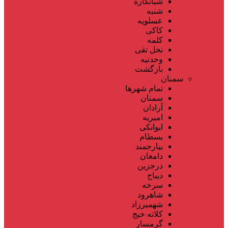
شبانکاره
شنبه
عسلویه
کاکی
کلمه
نخل تقی
وحدتیه
بازگشت
سمنان
تمام شهر‌ها
سمنان
آرادان
امیریه
ایوانکی
بسطام
بیارجمند
دامغان
درجزین
دیباج
سرخه
شاهرود
شهمیرزاد
کلاته خیج
گرمسار