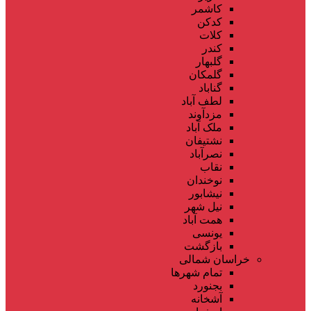
کاشمر
کدکن
کلات
کندر
گلبهار
گلمکان
گناباد
لطف آباد
مزدآوند
ملک آباد
نشتیفان
نصرآباد
نقاب
نوخندان
نیشابور
نیل شهر
همت آباد
یونسی
بازگشت
خراسان شمالی
تمام شهر‌ها
بجنورد
آشخانه