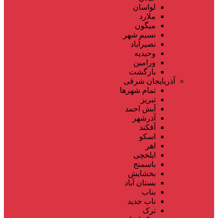
لواسان
ملارد
میگون
نسیم شهر
نصیرآباد
وحیدیه
ورامین
بازگشت
آذربایجان شرقی
تمام شهر‌ها
تبریز
آبش احمد
آذرشهر
آقکند
اسکو
اهر
ایلخچی
باسمنج
بخشایش
بستان آباد
بناب
ناب جدید
ترک