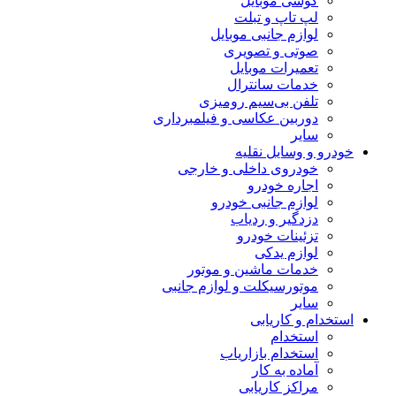
گوشی موبایل
لپ تاپ و تبلت
لوازم جانبی موبایل
صوتی و تصویری
تعمیرات موبایل
خدمات سانترال
تلفن بی‌سیم رومیزی
دوربین عکاسی و فیلمبرداری
سایر
خودرو و وسایل نقلیه
خودروی داخلی و خارجی
اجاره خودرو
لوازم جانبی خودرو
دزدگیر و ردیاب
تزئینات خودرو
لوازم یدکی
خدمات ماشین و موتور
موتورسیکلت و لوازم جانبی
سایر
استخدام و کاریابی
استخدام
استخدام بازاریاب
آماده به کار
مراکز کاریابی