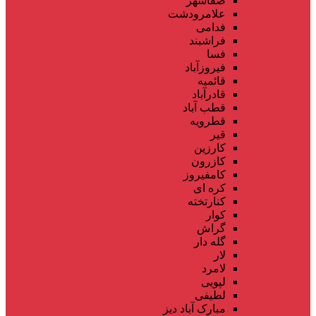
صفاشهر
علامرودشت
فدامی
فراشبند
فسا
فیروزآباد
قائمیه
قادرآباد
قطب آباد
قطرویه
قیر
کارزین
کازرون
کامفیروز
کره ای
کنارتخته
کوار
گراش
گله دار
لار
لامرد
لپویی
لطیفی
مبارک آباد دیز