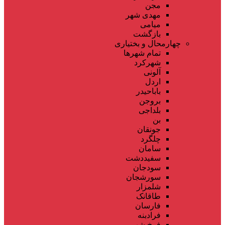
مجن
مهدی شهر
میامی
بازگشت
چهارمحال و بختیاری
تمام شهر‌ها
شهرکرد
آلونی
اردل
باباحیدر
بروجن
بلداجی
بن
جونقان
چلگرد
سامان
سفیددشت
سودجان
سورشجان
شلمزار
طاقانک
فارسان
فرادبنه
فرخ شهر