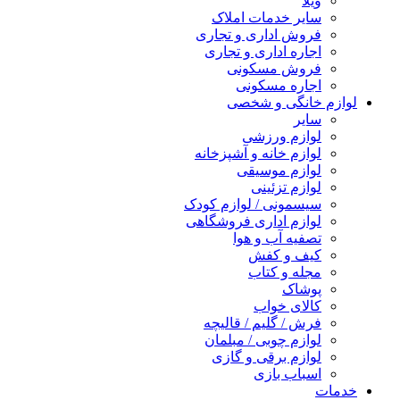
ویلا
سایر خدمات املاک
فروش اداری و تجاری
اجاره اداری و تجاری
فروش مسکونی
اجاره مسکونی
لوازم خانگی و شخصی
سایر
لوازم ورزشی
لوازم خانه و آشپزخانه
لوازم موسیقی
لوازم تزئینی
سیسمونی / لوازم کودک
لوازم اداری فروشگاهی
تصفیه آب و هوا
کیف و کفش
مجله و کتاب
پوشاک
کالای خواب
فرش / گلیم / قالیچه
لوازم چوبی / مبلمان
لوازم برقی و گازی
اسباب بازی
خدمات