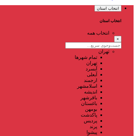
انتخاب استان
انتخاب استان
انتخاب همه
×
تهران
تمام شهر‌ها
تهران
آبسرد
آبعلی
ارجمند
اسلامشهر
اندیشه
باقرشهر
باغستان
بومهن
پاکدشت
پردیس
پرند
پیشوا