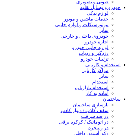
صوتی و تصویری
خودرو و وسایل نقلیه
لوازم یدکی
خدمات ماشین و موتور
موتورسیکلت و لوازم جانبی
سایر
خودروی داخلی و خارجی
اجاره خودرو
لوازم جانبی خودرو
دزدگیر و ردیاب
تزئینات خودرو
استخدام و کاریابی
مراکز کاریابی
سایر
استخدام
استخدام بازاریاب
آماده به کار
ساختمان
بازسازی ساختمان
سقف کاذب / دیوار کاذب
در ضد سرقت
در اتوماتیک / کرکره برقی
در و پنجره
دکوراسیون داخلی