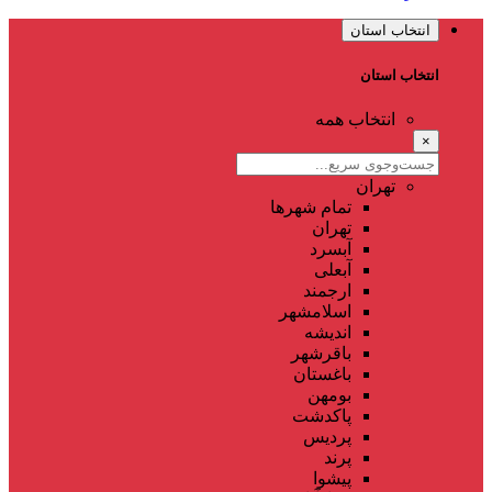
انتخاب استان
انتخاب استان
انتخاب همه
×
تهران
تمام شهر‌ها
تهران
آبسرد
آبعلی
ارجمند
اسلامشهر
اندیشه
باقرشهر
باغستان
بومهن
پاکدشت
پردیس
پرند
پیشوا