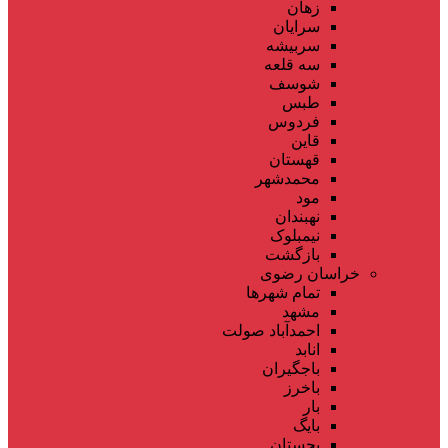
زهان
سرایان
سربیشه
سه قلعه
شوسف
طبس
فردوس
قاین
قهستان
محمدشهر
مود
نهبندان
نیمبلوک
بازگشت
خراسان رضوی
تمام شهر‌ها
مشهد
احمدآباد صولت
انابد
باجگیران
باخرز
بار
بایگ
بجستان