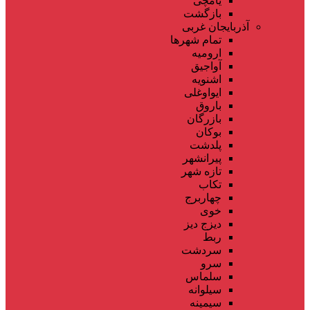
یامچی
بازگشت
آذربایجان غربی
تمام شهر‌ها
ارومیه
آواجیق
اشنویه
ایواوغلی
باروق
بازرگان
بوکان
پلدشت
پیرانشهر
تازه شهر
تکاب
چهاربرج
خوی
دیزج دیز
ربط
سردشت
سرو
سلماس
سیلوانه
سیمینه