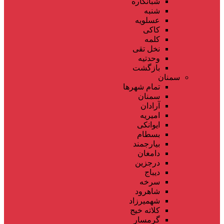
شبانکاره
شنبه
عسلویه
کاکی
کلمه
نخل تقی
وحدتیه
بازگشت
سمنان
تمام شهر‌ها
سمنان
آرادان
امیریه
ایوانکی
بسطام
بیارجمند
دامغان
درجزین
دیباج
سرخه
شاهرود
شهمیرزاد
کلاته خیج
گرمسار