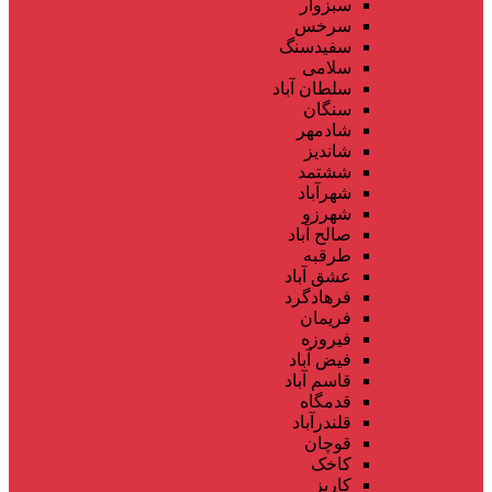
سبزوار
سرخس
سفیدسنگ
سلامی
سلطان آباد
سنگان
شادمهر
شاندیز
ششتمد
شهرآباد
شهرزو
صالح آباد
طرقبه
عشق آباد
فرهادگرد
فریمان
فیروزه
فیض آباد
قاسم آباد
قدمگاه
قلندرآباد
قوچان
کاخک
کاریز