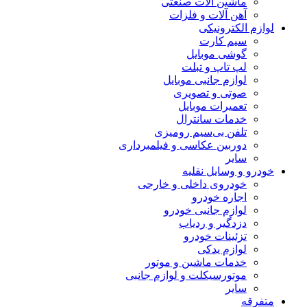
ماشین آلات صنعتی
آهن آلات و فلزات
لوازم الکترونیکی
سیم کارت
گوشی موبایل
لپ تاپ و تبلت
لوازم جانبی موبایل
صوتی و تصویری
تعمیرات موبایل
خدمات سانترال
تلفن بی‌سیم رومیزی
دوربین عکاسی و فیلمبرداری
سایر
خودرو و وسایل نقلیه
خودروی داخلی و خارجی
اجاره خودرو
لوازم جانبی خودرو
دزدگیر و ردیاب
تزئینات خودرو
لوازم یدکی
خدمات ماشین و موتور
موتورسیکلت و لوازم جانبی
سایر
متفرقه