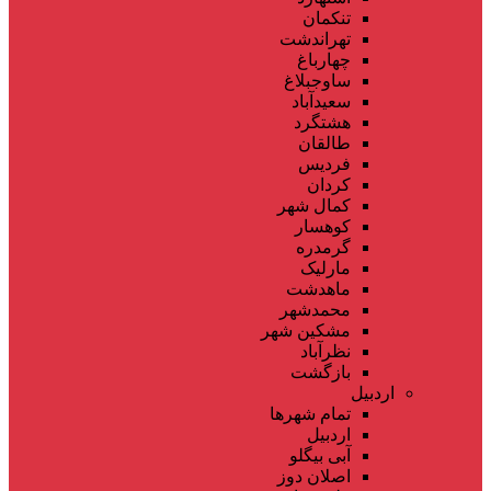
تنکمان
تهراندشت
چهارباغ
ساوجبلاغ
سعیدآباد
هشتگرد
طالقان
فردیس
کردان
کمال شهر
کوهسار
گرمدره
مارلیک
ماهدشت
محمدشهر
مشکین شهر
نظرآباد
بازگشت
اردبیل
تمام شهر‌ها
اردبیل
آبی بیگلو
اصلان دوز