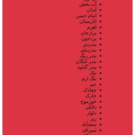
آب پخش
آبدان
امام حسن
انارستان
اهرم
برازجان
بردخون
بندردیر
بندردیلم
بندر ریگ
بندر کنگان
بندر گناوه
بنک
تنگ ارم
جم
چغادک
خارک
خورموج
دالکی
دلوار
ریز
سعدآباد
سیراف