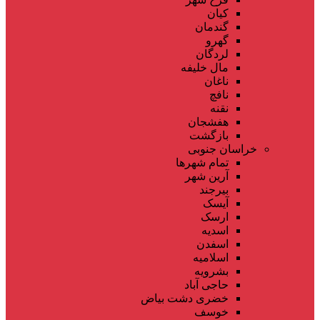
کیان
گندمان
گهرو
لردگان
مال خلیفه
ناغان
نافچ
نقنه
هفشجان
بازگشت
خراسان جنوبی
تمام شهر‌ها
آرین شهر
بیرجند
آیسک
ارسک
اسدیه
اسفدن
اسلامیه
بشرویه
حاجی آباد
خضری دشت بیاض
خوسف