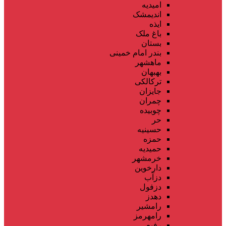
امیدیه
اندیمشک
ایذه
باغ ملک
بستان
بندر امام خمینی
ماهشهر
بهبهان
ترکالکی
جایزان
چمران
چوبیده
حر
حسینیه
حمزه
حمیدیه
خرمشهر
دارخوین
دزآب
دزفول
دهدز
رامشیر
رامهرمز
رفیع