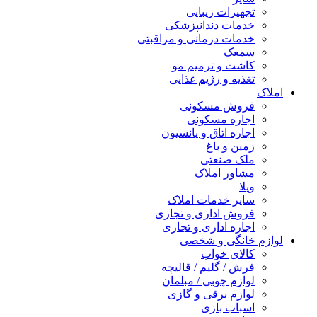
تجهیزات زیبایی
خدمات دندانپزشکی
خدمات درمانی و مراقبتی
سمعک
کاشت و ترمیم مو
تغذیه و رژیم غذایی
املاک
فروش مسکونی
اجاره مسکونی
اجاره اتاق و پانسیون
زمین و باغ
ملک صنعتی
مشاور املاک
ویلا
سایر خدمات املاک
فروش اداری و تجاری
اجاره اداری و تجاری
لوازم خانگی و شخصی
کالای خواب
فرش / گلیم / قالیچه
لوازم چوبی / مبلمان
لوازم برقی و گازی
اسباب بازی