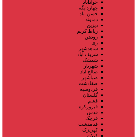
جوادآباد
چهاردانگه
حسن آباد
دماوند
دیزین
رباط کریم
رودهن
ری
شاهدشهر
شریف آباد
شمشک
شهریار
صالح آباد
صباشهر
صفادشت
فردوسیه
گلستان
فشم
فیروزکوه
قدس
قرچک
قیامدشت
کهریزک
کیلان