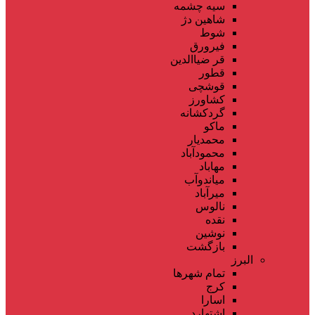
سیه چشمه
شاهین دژ
شوط
فیرورق
قر ضیاالدین
قطور
قوشچی
کشاورز
گردکشانه
ماکو
محمدیار
محمودآباد
مهاباد
میاندوآب
میرآباد
نالوس
نقده
نوشین
بازگشت
البرز
تمام شهر‌ها
کرج
اسارا
اشتهارد