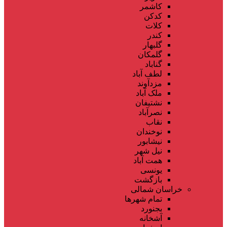
کاشمر
کدکن
کلات
کندر
گلبهار
گلمکان
گناباد
لطف آباد
مزدآوند
ملک آباد
نشتیفان
نصرآباد
نقاب
نوخندان
نیشابور
نیل شهر
همت آباد
یونسی
بازگشت
خراسان شمالی
تمام شهر‌ها
بجنورد
آشخانه