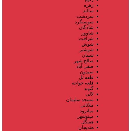
زهره
سالند
سردشت
سوسنگرد
شادگان
شاوور
شرافت
شوش
شوشتر
شیبان
صالح شهر
صفی آباد
صیدون
قلعه تل
قلعه خواجه
گتوند
لالی
مسجد سلیمان
ملاثانی
میانرود
مینوشهر
هفتگل
هندیجان