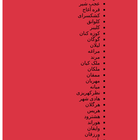
عجب شیر
قره آغاج
کشکسرای
کلوانق
کلیبر
کوزه کنان
گوگان
لیلان
مراغه
مرند
ملک کیان
ملکان
ممقان
مهربان
میانه
نظرکهریزی
هادی شهر
هرگلان
هریس
هشترود
هوراند
وایقان
ورزقان