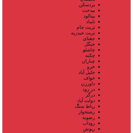
بردسکن
بیدخت
بینالود
تایباد
تربت جام
تربت حیدریه
جغتای
جنگل
چاشلو
چکنه
چناران
خرو
خلیل آباد
خواف
داورزن
در رود
درگز
دولت آباد
رباط سنگ
رشتخوار
رضویه
روداب
ریوش