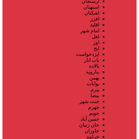
ارسنجان
استهبان
اشکنان
افزر
اقلید
امام شهر
اهل
اوز
ایج
ایزدخواست
باب انار
بالاده
بنارویه
بهمن
بوانات
بیرم
بیضا
جنت شهر
جهرم
جویم
حسن آباد
خان زنیان
خاوران
خرامه