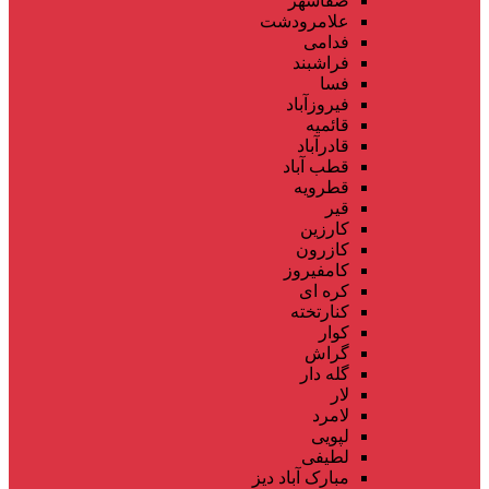
صفاشهر
علامرودشت
فدامی
فراشبند
فسا
فیروزآباد
قائمیه
قادرآباد
قطب آباد
قطرویه
قیر
کارزین
کازرون
کامفیروز
کره ای
کنارتخته
کوار
گراش
گله دار
لار
لامرد
لپویی
لطیفی
مبارک آباد دیز