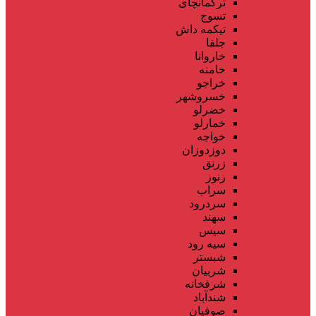
ترکمانچای
تسوج
تیکمه داش
جلفا
خاروانا
خامنه
خراجو
خسروشهر
خضرلو
خمارلو
خواجه
دوزدوزان
زرنق
زنوز
سراب
سردرود
سهند
سیس
سیه رود
شبستر
شربیان
شرفخانه
شندآباد
صوفیان