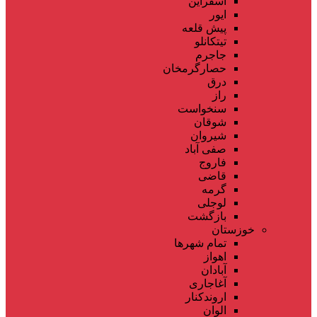
اسفراین
ایور
پیش قلعه
تیتکانلو
جاجرم
حصارگرمخان
درق
راز
سنخواست
شوقان
شیروان
صفی آباد
فاروج
قاضی
گرمه
لوجلی
بازگشت
خوزستان
تمام شهر‌ها
اهواز
آبادان
آغاجاری
اروندکنار
الوان