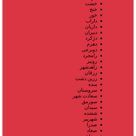
خشت
خنج
خور
داراب
داریان
دبیران
دژکرد
دهرم
دوبرجی
رامجرد
رونیز
زاهدشهر
زرقان
زرین دشت
سده
سروستان
سعادت شهر
سورمق
سیدان
ششده
شهرپیر
صدرا
صغاد