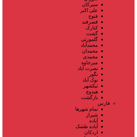
سیرکان
علی اکبر
فنوج
قصرقند
کنارک
گشت
گلمورتی
محمدآباد
محمدان
محمدی
میرجاوه
نصرت آباد
نگور
نوک آباد
نیکشهر
هیدوچ
بازگشت
فارس
تمام شهر‌ها
شیراز
آباده
آباده طشک
اردکان