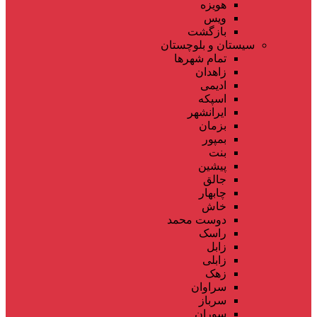
هویزه
ویس
بازگشت
سیستان و بلوچستان
تمام شهر‌ها
زاهدان
ادیمی
اسپکه
ایرانشهر
بزمان
بمپور
بنت
پیشین
جالق
چابهار
خاش
دوست محمد
راسک
زابل
زابلی
زهک
سراوان
سرباز
سوران