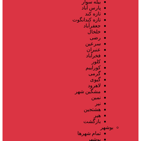
بیله سوار
پارس آباد
تازه کند
تازه کندانگوت
جعفرآباد
خلخال
رضی
سرعین
عنبران
فخرآباد
کلور
کوراییم
گرمی
گیوی
لاهرود
مشگین شهر
نمین
نیر
هشتجین
هیر
بازگشت
بوشهر
تمام شهر‌ها
بوشهر