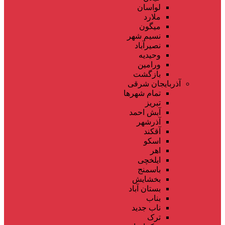
لواسان
ملارد
میگون
نسیم شهر
نصیرآباد
وحیدیه
ورامین
بازگشت
آذربایجان شرقی
تمام شهر‌ها
تبریز
آبش احمد
آذرشهر
آقکند
اسکو
اهر
ایلخچی
باسمنج
بخشایش
بستان آباد
بناب
ناب جدید
ترک