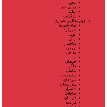
مجن
مهدی شهر
میامی
بازگشت
چهارمحال و بختیاری
تمام شهر‌ها
شهرکرد
آلونی
اردل
باباحیدر
بروجن
بلداجی
بن
جونقان
چلگرد
سامان
سفیددشت
سودجان
سورشجان
شلمزار
طاقانک
فارسان
فرادبنه
فرخ شهر