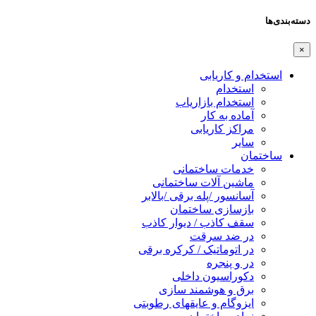
دسته‌بندی‌ها
×
استخدام و کاریابی
استخدام
استخدام بازاریاب
آماده به کار
مراکز کاریابی
سایر
ساختمان
خدمات ساختمانی
ماشین آلات ساختمانی
آسانسور /پله برقی /بالابر
بازسازی ساختمان
سقف کاذب / دیوار کاذب
در ضد سرقت
در اتوماتیک / کرکره برقی
در و پنجره
دکوراسیون داخلی
برق و هوشمند سازی
ایزوگام و عایقهای رطوبتی