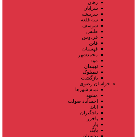
زهان
سرایان
سربیشه
سه قلعه
شوسف
طبس
فردوس
قاین
قهستان
محمدشهر
مود
نهبندان
نیمبلوک
بازگشت
خراسان رضوی
تمام شهر‌ها
مشهد
احمدآباد صولت
انابد
باجگیران
باخرز
بار
بایگ
بجستان