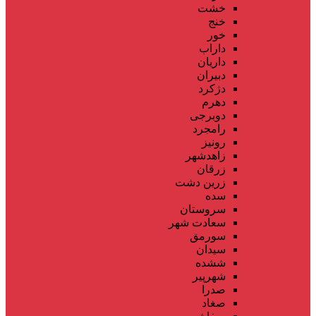
خشت
خنج
خور
داراب
داریان
دبیران
دژکرد
دهرم
دوبرجی
رامجرد
رونیز
زاهدشهر
زرقان
زرین دشت
سده
سروستان
سعادت شهر
سورمق
سیدان
ششده
شهرپیر
صدرا
صغاد