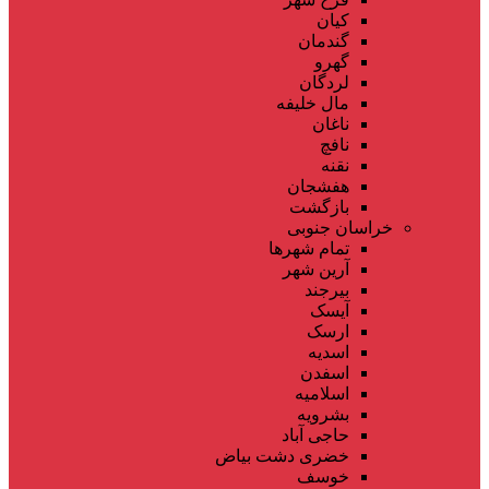
کیان
گندمان
گهرو
لردگان
مال خلیفه
ناغان
نافچ
نقنه
هفشجان
بازگشت
خراسان جنوبی
تمام شهر‌ها
آرین شهر
بیرجند
آیسک
ارسک
اسدیه
اسفدن
اسلامیه
بشرویه
حاجی آباد
خضری دشت بیاض
خوسف