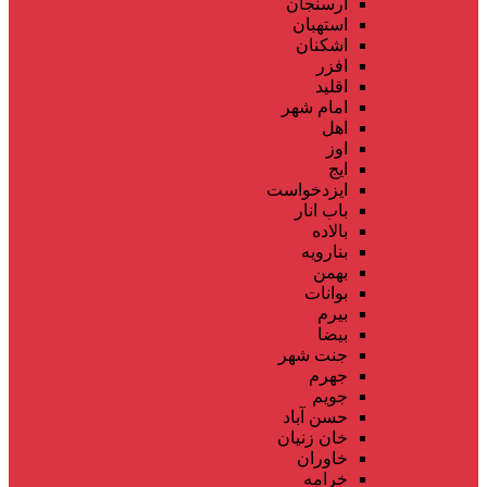
ارسنجان
استهبان
اشکنان
افزر
اقلید
امام شهر
اهل
اوز
ایج
ایزدخواست
باب انار
بالاده
بنارویه
بهمن
بوانات
بیرم
بیضا
جنت شهر
جهرم
جویم
حسن آباد
خان زنیان
خاوران
خرامه