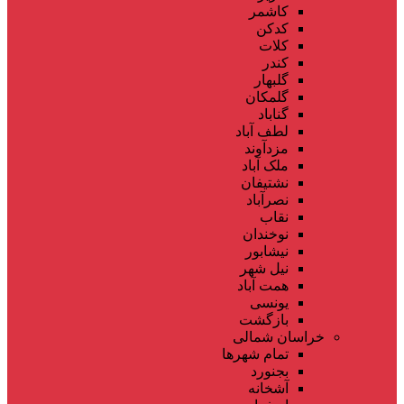
کاشمر
کدکن
کلات
کندر
گلبهار
گلمکان
گناباد
لطف آباد
مزدآوند
ملک آباد
نشتیفان
نصرآباد
نقاب
نوخندان
نیشابور
نیل شهر
همت آباد
یونسی
بازگشت
خراسان شمالی
تمام شهر‌ها
بجنورد
آشخانه