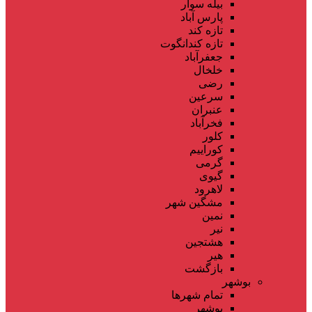
بیله سوار
پارس آباد
تازه کند
تازه کندانگوت
جعفرآباد
خلخال
رضی
سرعین
عنبران
فخرآباد
کلور
کوراییم
گرمی
گیوی
لاهرود
مشگین شهر
نمین
نیر
هشتجین
هیر
بازگشت
بوشهر
تمام شهر‌ها
بوشهر