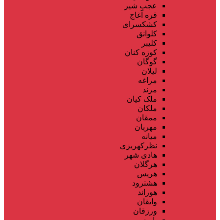
عجب شیر
قره آغاج
کشکسرای
کلوانق
کلیبر
کوزه کنان
گوگان
لیلان
مراغه
مرند
ملک کیان
ملکان
ممقان
مهربان
میانه
نظرکهریزی
هادی شهر
هرگلان
هریس
هشترود
هوراند
وایقان
ورزقان