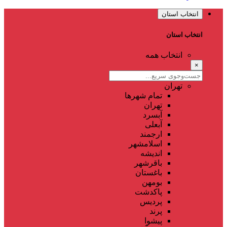
انتخاب استان
انتخاب استان
انتخاب همه
×
تهران
تمام شهر‌ها
تهران
آبسرد
آبعلی
ارجمند
اسلامشهر
اندیشه
باقرشهر
باغستان
بومهن
پاکدشت
پردیس
پرند
پیشوا