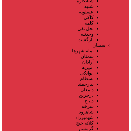
شبانکاره
شنبه
عسلویه
کاکی
کلمه
نخل تقی
وحدتیه
بازگشت
سمنان
تمام شهر‌ها
سمنان
آرادان
امیریه
ایوانکی
بسطام
بیارجمند
دامغان
درجزین
دیباج
سرخه
شاهرود
شهمیرزاد
کلاته خیج
گرمسار