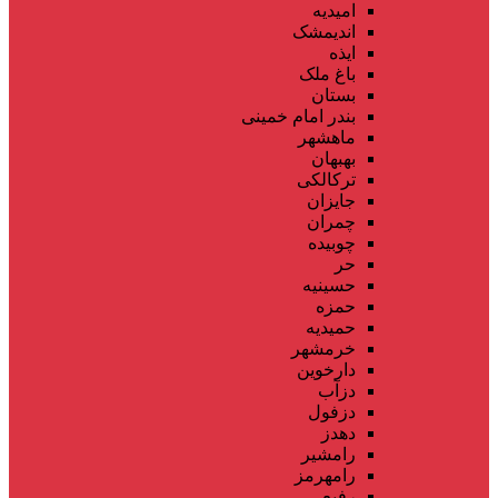
امیدیه
اندیمشک
ایذه
باغ ملک
بستان
بندر امام خمینی
ماهشهر
بهبهان
ترکالکی
جایزان
چمران
چوبیده
حر
حسینیه
حمزه
حمیدیه
خرمشهر
دارخوین
دزآب
دزفول
دهدز
رامشیر
رامهرمز
رفیع