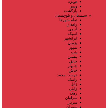
هویزه
ویس
بازگشت
سیستان و بلوچستان
تمام شهر‌ها
زاهدان
ادیمی
اسپکه
ایرانشهر
بزمان
بمپور
بنت
پیشین
جالق
چابهار
خاش
دوست محمد
راسک
زابل
زابلی
زهک
سراوان
سرباز
سوران