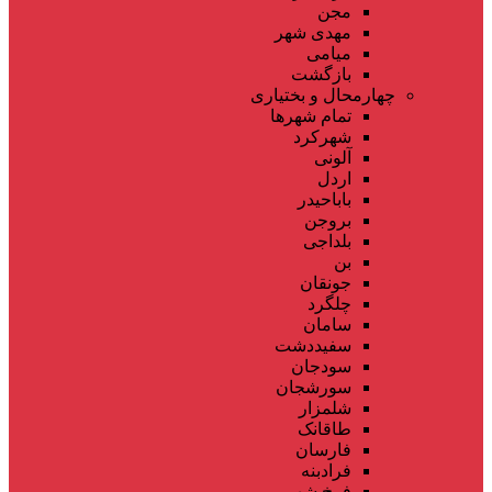
مجن
مهدی شهر
میامی
بازگشت
چهارمحال و بختیاری
تمام شهر‌ها
شهرکرد
آلونی
اردل
باباحیدر
بروجن
بلداجی
بن
جونقان
چلگرد
سامان
سفیددشت
سودجان
سورشجان
شلمزار
طاقانک
فارسان
فرادبنه
فرخ شهر