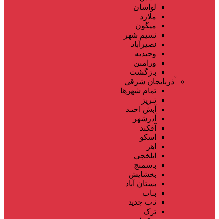
لواسان
ملارد
میگون
نسیم شهر
نصیرآباد
وحیدیه
ورامین
بازگشت
آذربایجان شرقی
تمام شهر‌ها
تبریز
آبش احمد
آذرشهر
آقکند
اسکو
اهر
ایلخچی
باسمنج
بخشایش
بستان آباد
بناب
ناب جدید
ترک