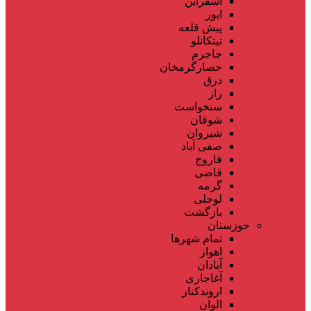
اسفراین
ایور
پیش قلعه
تیتکانلو
جاجرم
حصارگرمخان
درق
راز
سنخواست
شوقان
شیروان
صفی آباد
فاروج
قاضی
گرمه
لوجلی
بازگشت
خوزستان
تمام شهر‌ها
اهواز
آبادان
آغاجاری
اروندکنار
الوان