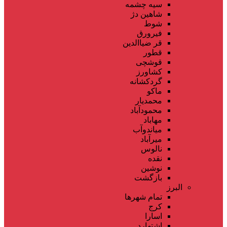
سیه چشمه
شاهین دژ
شوط
فیرورق
قر ضیاالدین
قطور
قوشچی
کشاورز
گردکشانه
ماکو
محمدیار
محمودآباد
مهاباد
میاندوآب
میرآباد
نالوس
نقده
نوشین
بازگشت
البرز
تمام شهر‌ها
کرج
اسارا
اشتهارد