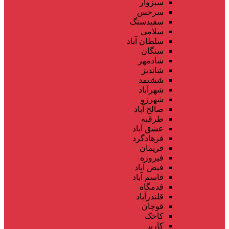
سبزوار
سرخس
سفیدسنگ
سلامی
سلطان آباد
سنگان
شادمهر
شاندیز
ششتمد
شهرآباد
شهرزو
صالح آباد
طرقبه
عشق آباد
فرهادگرد
فریمان
فیروزه
فیض آباد
قاسم آباد
قدمگاه
قلندرآباد
قوچان
کاخک
کاریز