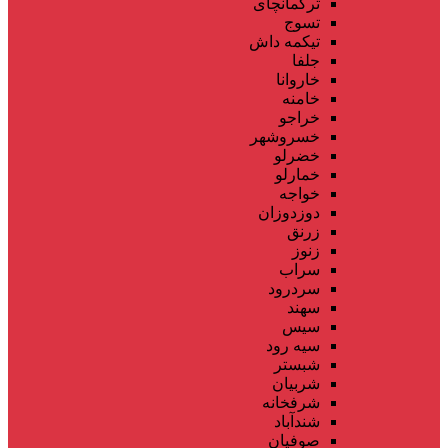
ترکمانچای
تسوج
تیکمه داش
جلفا
خاروانا
خامنه
خراجو
خسروشهر
خضرلو
خمارلو
خواجه
دوزدوزان
زرنق
زنوز
سراب
سردرود
سهند
سیس
سیه رود
شبستر
شربیان
شرفخانه
شندآباد
صوفیان