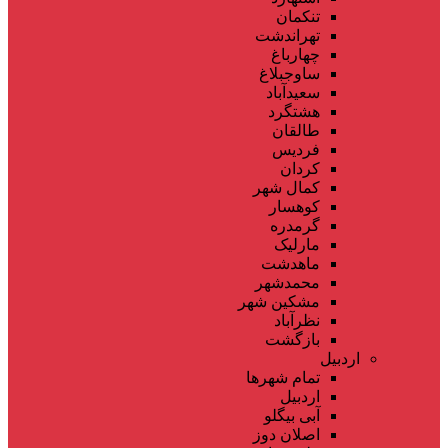
تنکمان
تهراندشت
چهارباغ
ساوجبلاغ
سعیدآباد
هشتگرد
طالقان
فردیس
کردان
کمال شهر
کوهسار
گرمدره
مارلیک
ماهدشت
محمدشهر
مشکین شهر
نظرآباد
بازگشت
اردبیل
تمام شهر‌ها
اردبیل
آبی بیگلو
اصلان دوز