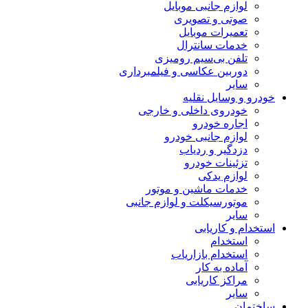
لوازم جانبی موبایل
صوتی و تصویری
تعمیرات موبایل
خدمات سانترال
تلفن بی‌سیم رومیزی
دوربین عکاسی و فیلمبرداری
سایر
خودرو و وسایل نقلیه
خودروی داخلی و خارجی
اجاره خودرو
لوازم جانبی خودرو
دزدگیر و ردیاب
تزئینات خودرو
لوازم یدکی
خدمات ماشین و موتور
موتورسیکلت و لوازم جانبی
سایر
استخدام و کاریابی
استخدام
استخدام بازاریاب
آماده به کار
مراکز کاریابی
سایر
ساختمان