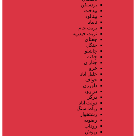
بردسکن
بیدخت
بینالود
تایباد
تربت جام
تربت حیدریه
جغتای
جنگل
چاشلو
چکنه
چناران
خرو
خلیل آباد
خواف
داورزن
در رود
درگز
دولت آباد
رباط سنگ
رشتخوار
رضویه
روداب
ریوش