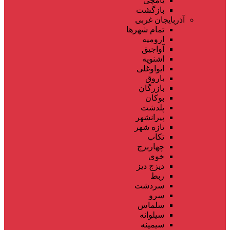
یامچی
بازگشت
آذربایجان غربی
تمام شهر‌ها
ارومیه
آواجیق
اشنویه
ایواوغلی
باروق
بازرگان
بوکان
پلدشت
پیرانشهر
تازه شهر
تکاب
چهاربرج
خوی
دیزج دیز
ربط
سردشت
سرو
سلماس
سیلوانه
سیمینه