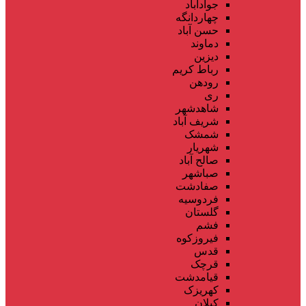
جوادآباد
چهاردانگه
حسن آباد
دماوند
دیزین
رباط کریم
رودهن
ری
شاهدشهر
شریف آباد
شمشک
شهریار
صالح آباد
صباشهر
صفادشت
فردوسیه
گلستان
فشم
فیروزکوه
قدس
قرچک
قیامدشت
کهریزک
کیلان