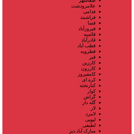
صفاشهر
علامرودشت
فدامی
فراشبند
فسا
فیروزآباد
قائمیه
قادرآباد
قطب آباد
قطرویه
قیر
کارزین
کازرون
کامفیروز
کره ای
کنارتخته
کوار
گراش
گله دار
لار
لامرد
لپویی
لطیفی
مبارک آباد دیز