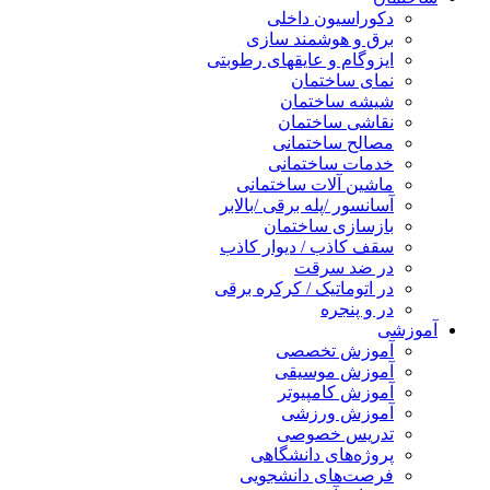
دکوراسیون داخلی
برق و هوشمند سازی
ایزوگام و عایقهای رطوبتی
نمای ساختمان
شیشه ساختمان
نقاشی ساختمان
مصالح ساختمانی
خدمات ساختمانی
ماشین آلات ساختمانی
آسانسور /پله برقی /بالابر
بازسازی ساختمان
سقف کاذب / دیوار کاذب
در ضد سرقت
در اتوماتیک / کرکره برقی
در و پنجره
آموزشی
آموزش تخصصی
آموزش موسیقی
آموزش کامپیوتر
آموزش ورزشی
تدریس خصوصی
پروژه‌های دانشگاهی
فرصت‌های دانشجویی