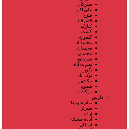
سیرکان
علی اکبر
فنوج
قصرقند
کنارک
گشت
گلمورتی
محمدآباد
محمدان
محمدی
میرجاوه
نصرت آباد
نگور
نوک آباد
نیکشهر
هیدوچ
بازگشت
فارس
تمام شهر‌ها
شیراز
آباده
آباده طشک
اردکان