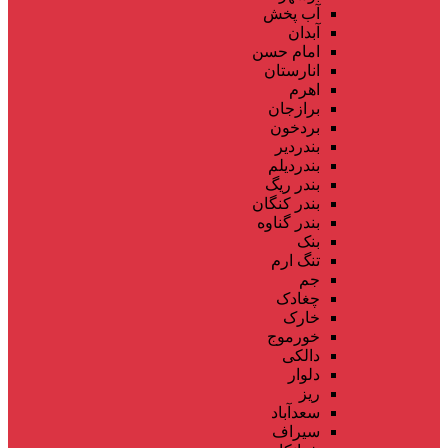
آب پخش
آبدان
امام حسن
انارستان
اهرم
برازجان
بردخون
بندردیر
بندردیلم
بندر ریگ
بندر کنگان
بندر گناوه
بنک
تنگ ارم
جم
چغادک
خارک
خورموج
دالکی
دلوار
ریز
سعدآباد
سیراف