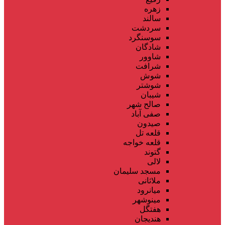
زهره
سالند
سردشت
سوسنگرد
شادگان
شاوور
شرافت
شوش
شوشتر
شیبان
صالح شهر
صفی آباد
صیدون
قلعه تل
قلعه خواجه
گتوند
لالی
مسجد سلیمان
ملاثانی
میانرود
مینوشهر
هفتگل
هندیجان