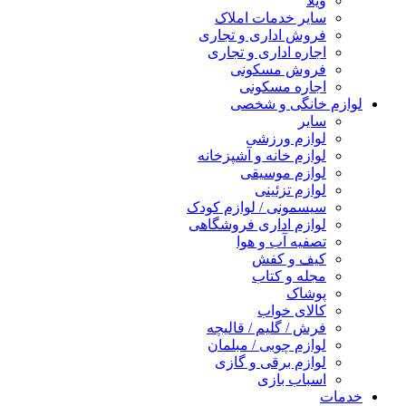
ویلا
سایر خدمات املاک
فروش اداری و تجاری
اجاره اداری و تجاری
فروش مسکونی
اجاره مسکونی
لوازم خانگی و شخصی
سایر
لوازم ورزشی
لوازم خانه و آشپزخانه
لوازم موسیقی
لوازم تزئینی
سیسمونی / لوازم کودک
لوازم اداری فروشگاهی
تصفیه آب و هوا
کیف و کفش
مجله و کتاب
پوشاک
کالای خواب
فرش / گلیم / قالیچه
لوازم چوبی / مبلمان
لوازم برقی و گازی
اسباب بازی
خدمات