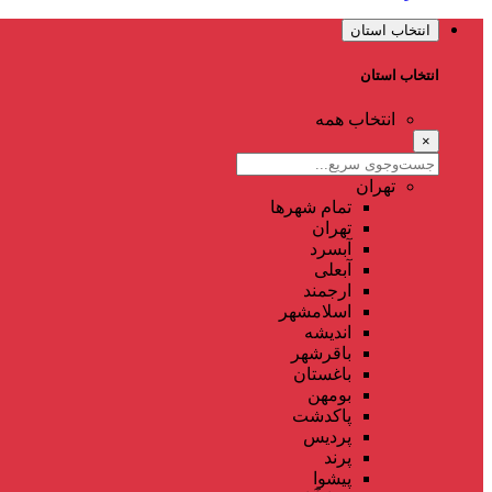
انتخاب استان
انتخاب استان
انتخاب همه
×
تهران
تمام شهر‌ها
تهران
آبسرد
آبعلی
ارجمند
اسلامشهر
اندیشه
باقرشهر
باغستان
بومهن
پاکدشت
پردیس
پرند
پیشوا