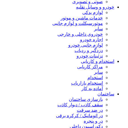
صوتی و تصویری
خودرو و وسایل نقلیه
لوازم یدکی
خدمات ماشین و موتور
موتورسیکلت و لوازم جانبی
سایر
خودروی داخلی و خارجی
اجاره خودرو
لوازم جانبی خودرو
دزدگیر و ردیاب
تزئینات خودرو
استخدام و کاریابی
مراکز کاریابی
سایر
استخدام
استخدام بازاریاب
آماده به کار
ساختمان
بازسازی ساختمان
سقف کاذب / دیوار کاذب
در ضد سرقت
در اتوماتیک / کرکره برقی
در و پنجره
دکوراسیون داخلی