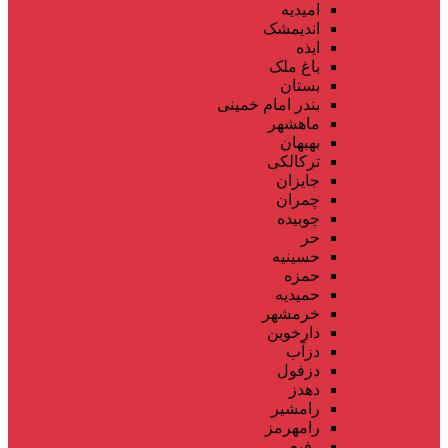
امیدیه
اندیمشک
ایذه
باغ ملک
بستان
بندر امام خمینی
ماهشهر
بهبهان
ترکالکی
جایزان
چمران
چوبیده
حر
حسینیه
حمزه
حمیدیه
خرمشهر
دارخوین
دزآب
دزفول
دهدز
رامشیر
رامهرمز
رفیع