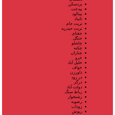
بردسکن
بیدخت
بینالود
تایباد
تربت جام
تربت حیدریه
جغتای
جنگل
چاشلو
چکنه
چناران
خرو
خلیل آباد
خواف
داورزن
در رود
درگز
دولت آباد
رباط سنگ
رشتخوار
رضویه
روداب
ریوش