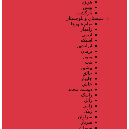
هویزه
ویس
بازگشت
سیستان و بلوچستان
تمام شهر‌ها
زاهدان
ادیمی
اسپکه
ایرانشهر
بزمان
بمپور
بنت
پیشین
جالق
چابهار
خاش
دوست محمد
راسک
زابل
زابلی
زهک
سراوان
سرباز
سوران