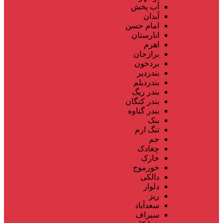
آب پخش
آبدان
امام حسن
انارستان
اهرم
برازجان
بردخون
بندردیر
بندردیلم
بندر ریگ
بندر کنگان
بندر گناوه
بنک
تنگ ارم
جم
چغادک
خارک
خورموج
دالکی
دلوار
ریز
سعدآباد
سیراف