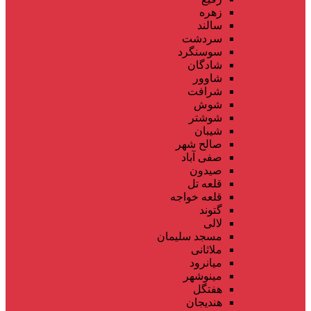
زهره
سالند
سردشت
سوسنگرد
شادگان
شاوور
شرافت
شوش
شوشتر
شیبان
صالح شهر
صفی آباد
صیدون
قلعه تل
قلعه خواجه
گتوند
لالی
مسجد سلیمان
ملاثانی
میانرود
مینوشهر
هفتگل
هندیجان