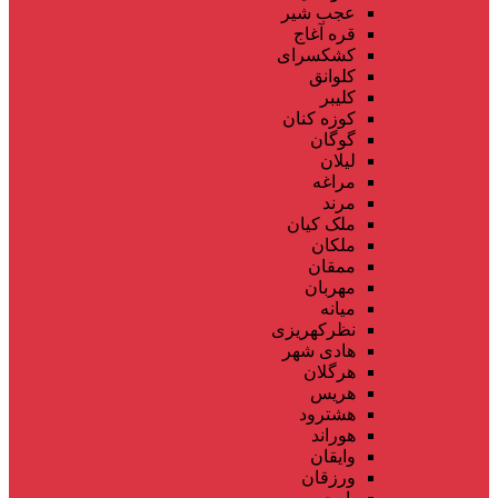
عجب شیر
قره آغاج
کشکسرای
کلوانق
کلیبر
کوزه کنان
گوگان
لیلان
مراغه
مرند
ملک کیان
ملکان
ممقان
مهربان
میانه
نظرکهریزی
هادی شهر
هرگلان
هریس
هشترود
هوراند
وایقان
ورزقان