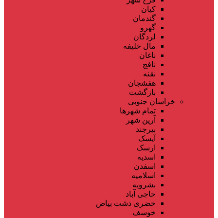
کیان
گندمان
گهرو
لردگان
مال خلیفه
ناغان
نافچ
نقنه
هفشجان
بازگشت
خراسان جنوبی
تمام شهر‌ها
آرین شهر
بیرجند
آیسک
ارسک
اسدیه
اسفدن
اسلامیه
بشرویه
حاجی آباد
خضری دشت بیاض
خوسف