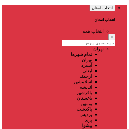
انتخاب استان
انتخاب استان
انتخاب همه
×
تهران
تمام شهر‌ها
تهران
آبسرد
آبعلی
ارجمند
اسلامشهر
اندیشه
باقرشهر
باغستان
بومهن
پاکدشت
پردیس
پرند
پیشوا