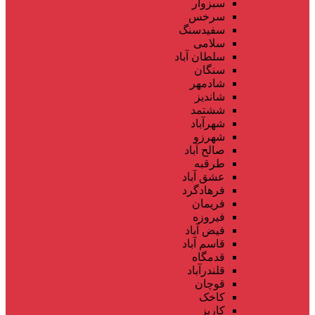
سبزوار
سرخس
سفیدسنگ
سلامی
سلطان آباد
سنگان
شادمهر
شاندیز
ششتمد
شهرآباد
شهرزو
صالح آباد
طرقبه
عشق آباد
فرهادگرد
فریمان
فیروزه
فیض آباد
قاسم آباد
قدمگاه
قلندرآباد
قوچان
کاخک
کاریز