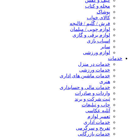
کیف و کفش
مجله و کتاب
پوشاک
کالای خواب
فرش / گلیم / قالیچه
لوازم چوبی / مبلمان
لوازم برقی و گازی
اسباب بازی
سایر
لوازم ورزشی
خدمات
خدمات در منزل
خدمات ورزشی
خدمات ماشین های اداری
هنری
خدمات مالی و حسابداری
واردات و صادرات
ثبت شرکت و برند
چاپ و تبلیغات
آتلیه عکاسی
تعمیر لوازم
خدمات اداری
تفریح و سرگرمی
خدمات بازرگانی