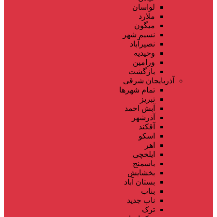
لواسان
ملارد
میگون
نسیم شهر
نصیرآباد
وحیدیه
ورامین
بازگشت
آذربایجان شرقی
تمام شهر‌ها
تبریز
آبش احمد
آذرشهر
آقکند
اسکو
اهر
ایلخچی
باسمنج
بخشایش
بستان آباد
بناب
ناب جدید
ترک