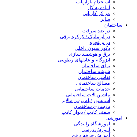
استخدام بازاریاب
آماده به کار
مراکز کاریابی
سایر
ساختمان
در ضد سرقت
در اتوماتیک / کرکره برقی
در و پنجره
دکوراسیون داخلی
برق و هوشمند سازی
ایزوگام و عایقهای رطوبتی
نمای ساختمان
شیشه ساختمان
نقاشی ساختمان
مصالح ساختمانی
خدمات ساختمانی
ماشین آلات ساختمانی
آسانسور /پله برقی /بالابر
بازسازی ساختمان
سقف کاذب / دیوار کاذب
آموزشی
آموزشگاه رانندگی
آموزش درسی
آموزش حرفه و فن