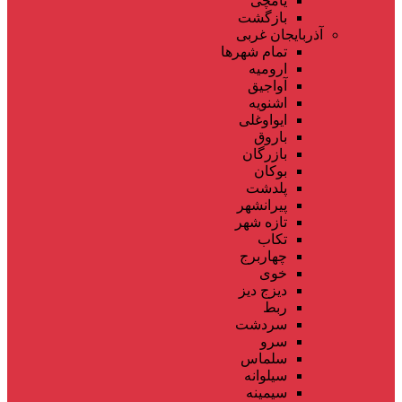
یامچی
بازگشت
آذربایجان غربی
تمام شهر‌ها
ارومیه
آواجیق
اشنویه
ایواوغلی
باروق
بازرگان
بوکان
پلدشت
پیرانشهر
تازه شهر
تکاب
چهاربرج
خوی
دیزج دیز
ربط
سردشت
سرو
سلماس
سیلوانه
سیمینه