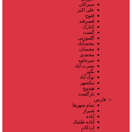
سیرکان
علی اکبر
فنوج
قصرقند
کنارک
گشت
گلمورتی
محمدآباد
محمدان
محمدی
میرجاوه
نصرت آباد
نگور
نوک آباد
نیکشهر
هیدوچ
بازگشت
فارس
تمام شهر‌ها
شیراز
آباده
آباده طشک
اردکان