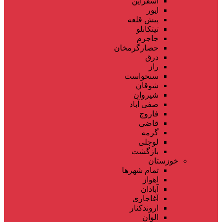
اسفراین
ایور
پیش قلعه
تیتکانلو
جاجرم
حصارگرمخان
درق
راز
سنخواست
شوقان
شیروان
صفی آباد
فاروج
قاضی
گرمه
لوجلی
بازگشت
خوزستان
تمام شهر‌ها
اهواز
آبادان
آغاجاری
اروندکنار
الوان