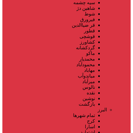
سیه چشمه
شاهین دژ
شوط
فیرورق
قر ضیاالدین
قطور
قوشچی
کشاورز
گردکشانه
ماکو
محمدیار
محمودآباد
مهاباد
میاندوآب
میرآباد
نالوس
نقده
نوشین
بازگشت
البرز
تمام شهر‌ها
کرج
اسارا
اشتهارد