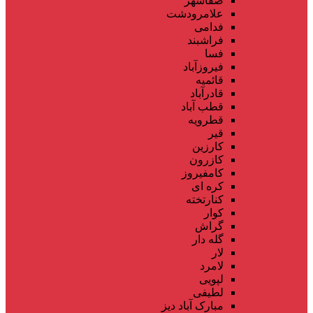
صفاشهر
علامرودشت
فدامی
فراشبند
فسا
فیروزآباد
قائمیه
قادرآباد
قطب آباد
قطرویه
قیر
کارزین
کازرون
کامفیروز
کره ای
کنارتخته
کوار
گراش
گله دار
لار
لامرد
لپویی
لطیفی
مبارک آباد دیز