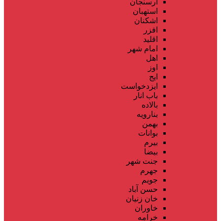
ارسنجان
استهبان
اشکنان
افزر
اقلید
امام شهر
اهل
اوز
ایج
ایزدخواست
باب انار
بالاده
بنارویه
بهمن
بوانات
بیرم
بیضا
جنت شهر
جهرم
جویم
حسن آباد
خان زنیان
خاوران
خرامه