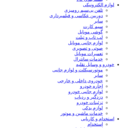
لوازم الکترونیکی
تلفن بی‌سیم رومیزی
دوربین عکاسی و فیلمبرداری
سایر
سیم کارت
گوشی موبایل
لپ تاپ و تبلت
لوازم جانبی موبایل
صوتی و تصویری
تعمیرات موبایل
خدمات سانترال
خودرو و وسایل نقلیه
موتورسیکلت و لوازم جانبی
سایر
خودروی داخلی و خارجی
اجاره خودرو
لوازم جانبی خودرو
دزدگیر و ردیاب
تزئینات خودرو
لوازم یدکی
خدمات ماشین و موتور
استخدام و کاریابی
استخدام