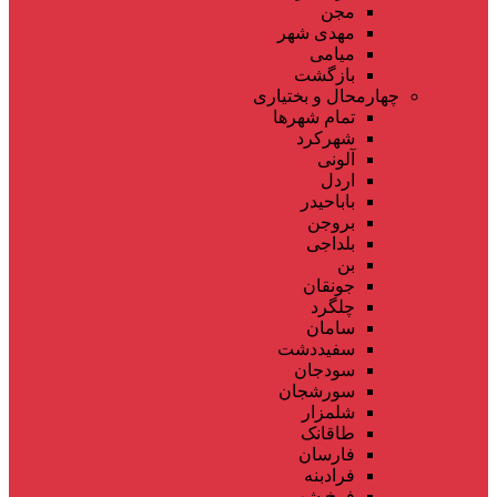
مجن
مهدی شهر
میامی
بازگشت
چهارمحال و بختیاری
تمام شهر‌ها
شهرکرد
آلونی
اردل
باباحیدر
بروجن
بلداجی
بن
جونقان
چلگرد
سامان
سفیددشت
سودجان
سورشجان
شلمزار
طاقانک
فارسان
فرادبنه
فرخ شهر