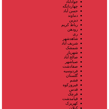
جوادآباد
چهاردانگه
حسن آباد
دماوند
دیزین
رباط کریم
رودهن
ری
شاهدشهر
شریف آباد
شمشک
شهریار
صالح آباد
صباشهر
صفادشت
فردوسیه
گلستان
فشم
فیروزکوه
قدس
قرچک
قیامدشت
کهریزک
کیلان