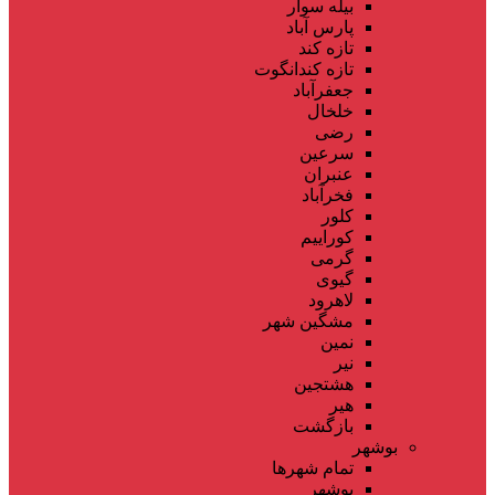
بیله سوار
پارس آباد
تازه کند
تازه کندانگوت
جعفرآباد
خلخال
رضی
سرعین
عنبران
فخرآباد
کلور
کوراییم
گرمی
گیوی
لاهرود
مشگین شهر
نمین
نیر
هشتجین
هیر
بازگشت
بوشهر
تمام شهر‌ها
بوشهر