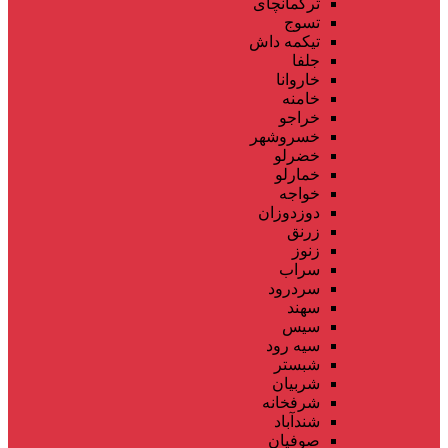
ترکمانچای
تسوج
تیکمه داش
جلفا
خاروانا
خامنه
خراجو
خسروشهر
خضرلو
خمارلو
خواجه
دوزدوزان
زرنق
زنوز
سراب
سردرود
سهند
سیس
سیه رود
شبستر
شربیان
شرفخانه
شندآباد
صوفیان