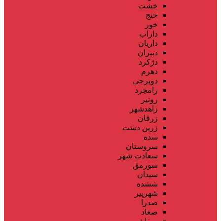
خشت
خنج
خور
داراب
داریان
دبیران
دژکرد
دهرم
دوبرجی
رامجرد
رونیز
زاهدشهر
زرقان
زرین دشت
سده
سروستان
سعادت شهر
سورمق
سیدان
ششده
شهرپیر
صدرا
صغاد