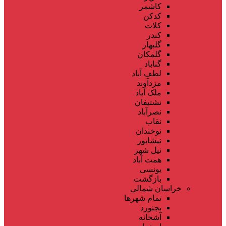
کاشمر
کدکن
کلات
کندر
گلبهار
گلمکان
گناباد
لطف آباد
مزدآوند
ملک آباد
نشتیفان
نصرآباد
نقاب
نوخندان
نیشابور
نیل شهر
همت آباد
یونسی
بازگشت
خراسان شمالی
تمام شهر‌ها
بجنورد
آشخانه