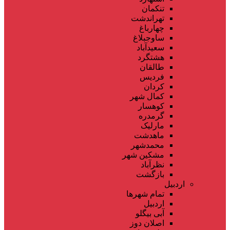
تنکمان
تهراندشت
چهارباغ
ساوجبلاغ
سعیدآباد
هشتگرد
طالقان
فردیس
کردان
کمال شهر
کوهسار
گرمدره
مارلیک
ماهدشت
محمدشهر
مشکین شهر
نظرآباد
بازگشت
اردبیل
تمام شهر‌ها
اردبیل
آبی بیگلو
اصلان دوز