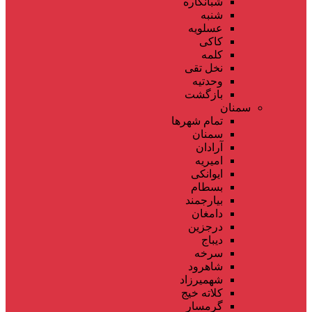
شبانکاره
شنبه
عسلویه
کاکی
کلمه
نخل تقی
وحدتیه
بازگشت
سمنان
تمام شهر‌ها
سمنان
آرادان
امیریه
ایوانکی
بسطام
بیارجمند
دامغان
درجزین
دیباج
سرخه
شاهرود
شهمیرزاد
کلاته خیج
گرمسار