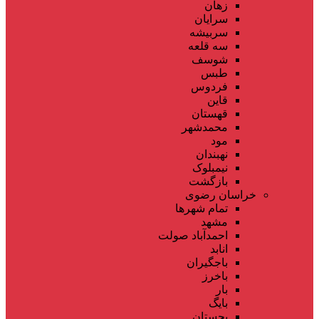
زهان
سرایان
سربیشه
سه قلعه
شوسف
طبس
فردوس
قاین
قهستان
محمدشهر
مود
نهبندان
نیمبلوک
بازگشت
خراسان رضوی
تمام شهر‌ها
مشهد
احمدآباد صولت
انابد
باجگیران
باخرز
بار
بایگ
بجستان