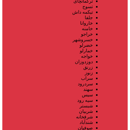
ترکمانچای
تسوج
تیکمه داش
جلفا
خاروانا
خامنه
خراجو
خسروشهر
خضرلو
خمارلو
خواجه
دوزدوزان
زرنق
زنوز
سراب
سردرود
سهند
سیس
سیه رود
شبستر
شربیان
شرفخانه
شندآباد
صوفیان