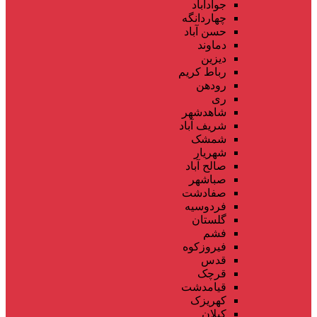
جوادآباد
چهاردانگه
حسن آباد
دماوند
دیزین
رباط کریم
رودهن
ری
شاهدشهر
شریف آباد
شمشک
شهریار
صالح آباد
صباشهر
صفادشت
فردوسیه
گلستان
فشم
فیروزکوه
قدس
قرچک
قیامدشت
کهریزک
کیلان