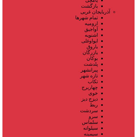
یامچی
بازگشت
آذربایجان غربی
تمام شهر‌ها
ارومیه
آواجیق
اشنویه
ایواوغلی
باروق
بازرگان
بوکان
پلدشت
پیرانشهر
تازه شهر
تکاب
چهاربرج
خوی
دیزج دیز
ربط
سردشت
سرو
سلماس
سیلوانه
سیمینه