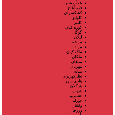
عجب شیر
قره آغاج
کشکسرای
کلوانق
کلیبر
کوزه کنان
گوگان
لیلان
مراغه
مرند
ملک کیان
ملکان
ممقان
مهربان
میانه
نظرکهریزی
هادی شهر
هرگلان
هریس
هشترود
هوراند
وایقان
ورزقان