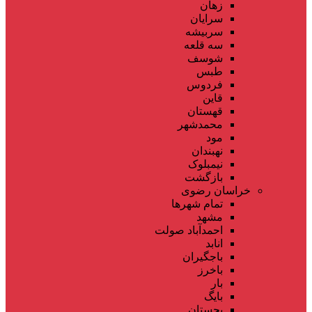
زهان
سرایان
سربیشه
سه قلعه
شوسف
طبس
فردوس
قاین
قهستان
محمدشهر
مود
نهبندان
نیمبلوک
بازگشت
خراسان رضوی
تمام شهر‌ها
مشهد
احمدآباد صولت
انابد
باجگیران
باخرز
بار
بایگ
بجستان