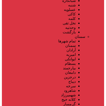
شبانکاره
شنبه
عسلویه
کاکی
کلمه
نخل تقی
وحدتیه
بازگشت
سمنان
تمام شهر‌ها
سمنان
آرادان
امیریه
ایوانکی
بسطام
بیارجمند
دامغان
درجزین
دیباج
سرخه
شاهرود
شهمیرزاد
کلاته خیج
گرمسار