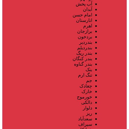
آب پخش
آبدان
امام حسن
انارستان
اهرم
برازجان
بردخون
بندردیر
بندردیلم
بندر ریگ
بندر کنگان
بندر گناوه
بنک
تنگ ارم
جم
چغادک
خارک
خورموج
دالکی
دلوار
ریز
سعدآباد
سیراف