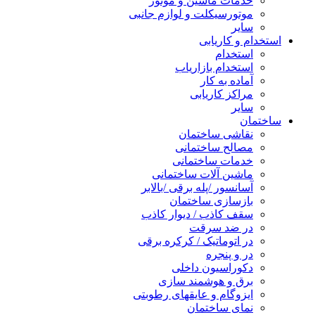
خدمات ماشین و موتور
موتورسیکلت و لوازم جانبی
سایر
استخدام و کاریابی
استخدام
استخدام بازاریاب
آماده به کار
مراکز کاریابی
سایر
ساختمان
نقاشی ساختمان
مصالح ساختمانی
خدمات ساختمانی
ماشین آلات ساختمانی
آسانسور /پله برقی /بالابر
بازسازی ساختمان
سقف کاذب / دیوار کاذب
در ضد سرقت
در اتوماتیک / کرکره برقی
در و پنجره
دکوراسیون داخلی
برق و هوشمند سازی
ایزوگام و عایقهای رطوبتی
نمای ساختمان