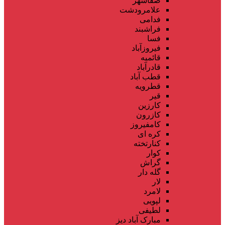
صفاشهر
علامرودشت
فدامی
فراشبند
فسا
فیروزآباد
قائمیه
قادرآباد
قطب آباد
قطرویه
قیر
کارزین
کازرون
کامفیروز
کره ای
کنارتخته
کوار
گراش
گله دار
لار
لامرد
لپویی
لطیفی
مبارک آباد دیز