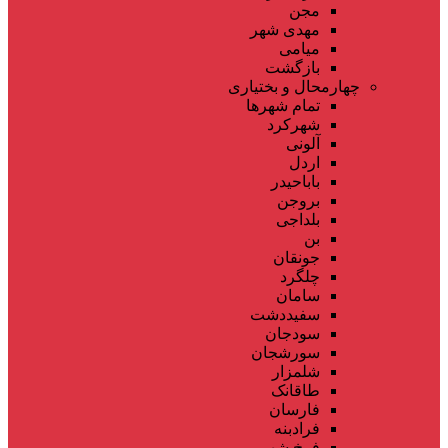
مجن
مهدی شهر
میامی
بازگشت
چهارمحال و بختیاری
تمام شهر‌ها
شهرکرد
آلونی
اردل
باباحیدر
بروجن
بلداجی
بن
جونقان
چلگرد
سامان
سفیددشت
سودجان
سورشجان
شلمزار
طاقانک
فارسان
فرادبنه
فرخ شهر