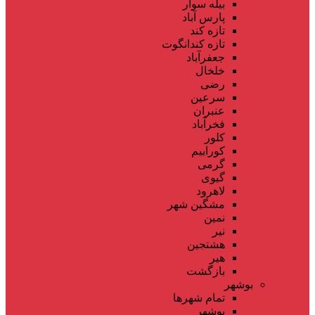
بیله سوار
پارس آباد
تازه کند
تازه کندانگوت
جعفرآباد
خلخال
رضی
سرعین
عنبران
فخرآباد
کلور
کوراییم
گرمی
گیوی
لاهرود
مشگین شهر
نمین
نیر
هشتجین
هیر
بازگشت
بوشهر
تمام شهر‌ها
بوشهر