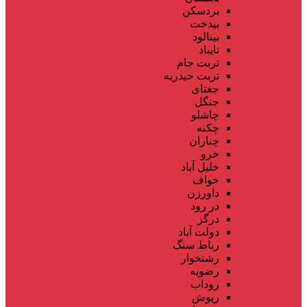
بردسکن
بیدخت
بینالود
تایباد
تربت جام
تربت حیدریه
جغتای
جنگل
چاشلو
چکنه
چناران
خرو
خلیل آباد
خواف
داورزن
در رود
درگز
دولت آباد
رباط سنگ
رشتخوار
رضویه
روداب
ریوش