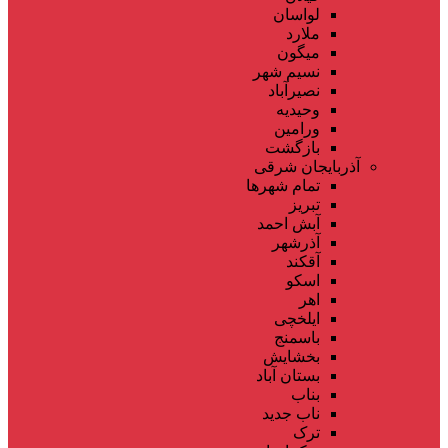
لواسان
ملارد
میگون
نسیم شهر
نصیرآباد
وحیدیه
ورامین
بازگشت
آذربایجان شرقی
تمام شهر‌ها
تبریز
آبش احمد
آذرشهر
آقکند
اسکو
اهر
ایلخچی
باسمنج
بخشایش
بستان آباد
بناب
ناب جدید
ترک