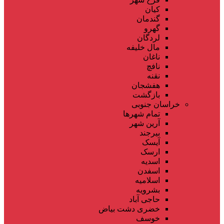
کیان
گندمان
گهرو
لردگان
مال خلیفه
ناغان
نافچ
نقنه
هفشجان
بازگشت
خراسان جنوبی
تمام شهر‌ها
آرین شهر
بیرجند
آیسک
ارسک
اسدیه
اسفدن
اسلامیه
بشرویه
حاجی آباد
خضری دشت بیاض
خوسف