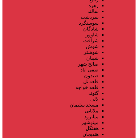
زهره
سالند
سردشت
سوسنگرد
شادگان
شاوور
شرافت
شوش
شوشتر
شیبان
صالح شهر
صفی آباد
صیدون
قلعه تل
قلعه خواجه
گتوند
لالی
مسجد سلیمان
ملاثانی
میانرود
مینوشهر
هفتگل
هندیجان