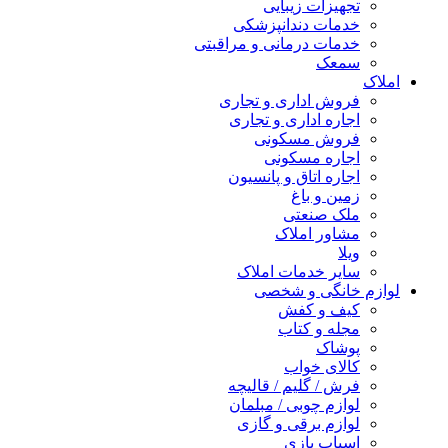
تجهیزات زیبایی
خدمات دندانپزشکی
خدمات درمانی و مراقبتی
سمعک
املاک
فروش اداری و تجاری
اجاره اداری و تجاری
فروش مسکونی
اجاره مسکونی
اجاره اتاق و پانسیون
زمین و باغ
ملک صنعتی
مشاور املاک
ویلا
سایر خدمات املاک
لوازم خانگی و شخصی
کیف و کفش
مجله و کتاب
پوشاک
کالای خواب
فرش / گلیم / قالیچه
لوازم چوبی / مبلمان
لوازم برقی و گازی
اسباب بازی