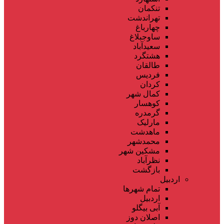
تنکمان
تهراندشت
چهارباغ
ساوجبلاغ
سعیدآباد
هشتگرد
طالقان
فردیس
کردان
کمال شهر
کوهسار
گرمدره
مارلیک
ماهدشت
محمدشهر
مشکین شهر
نظرآباد
بازگشت
اردبیل
تمام شهر‌ها
اردبیل
آبی بیگلو
اصلان دوز