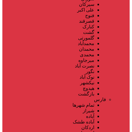
سیرکان
علی اکبر
فنوج
قصرقند
کنارک
گشت
گلمورتی
محمدآباد
محمدان
محمدی
میرجاوه
نصرت آباد
نگور
نوک آباد
نیکشهر
هیدوچ
بازگشت
فارس
تمام شهر‌ها
شیراز
آباده
آباده طشک
اردکان