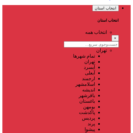
انتخاب استان
انتخاب استان
انتخاب همه
×
تهران
تمام شهر‌ها
تهران
آبسرد
آبعلی
ارجمند
اسلامشهر
اندیشه
باقرشهر
باغستان
بومهن
پاکدشت
پردیس
پرند
پیشوا