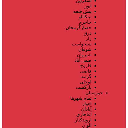
اسفراین
ایور
پیش قلعه
تیتکانلو
جاجرم
حصارگرمخان
درق
راز
سنخواست
شوقان
شیروان
صفی آباد
فاروج
قاضی
گرمه
لوجلی
بازگشت
خوزستان
تمام شهر‌ها
اهواز
آبادان
آغاجاری
اروندکنار
الوان