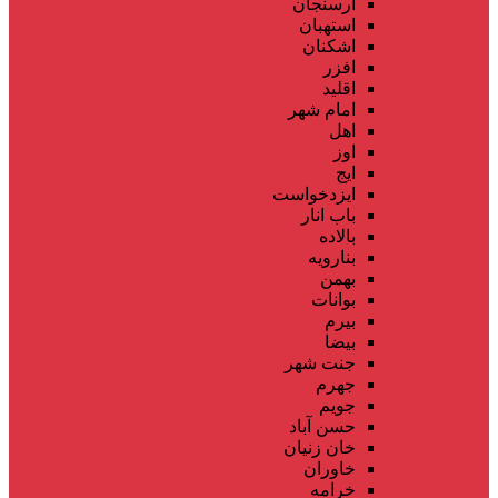
ارسنجان
استهبان
اشکنان
افزر
اقلید
امام شهر
اهل
اوز
ایج
ایزدخواست
باب انار
بالاده
بنارویه
بهمن
بوانات
بیرم
بیضا
جنت شهر
جهرم
جویم
حسن آباد
خان زنیان
خاوران
خرامه