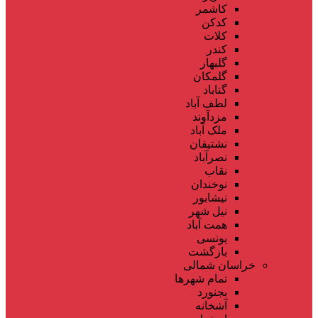
کاشمر
کدکن
کلات
کندر
گلبهار
گلمکان
گناباد
لطف آباد
مزدآوند
ملک آباد
نشتیفان
نصرآباد
نقاب
نوخندان
نیشابور
نیل شهر
همت آباد
یونسی
بازگشت
خراسان شمالی
تمام شهر‌ها
بجنورد
آشخانه