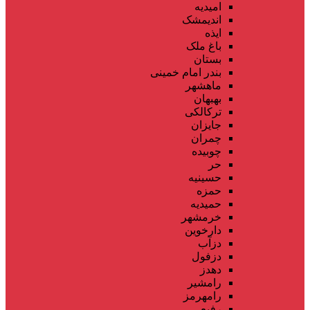
امیدیه
اندیمشک
ایذه
باغ ملک
بستان
بندر امام خمینی
ماهشهر
بهبهان
ترکالکی
جایزان
چمران
چوبیده
حر
حسینیه
حمزه
حمیدیه
خرمشهر
دارخوین
دزآب
دزفول
دهدز
رامشیر
رامهرمز
رفیع