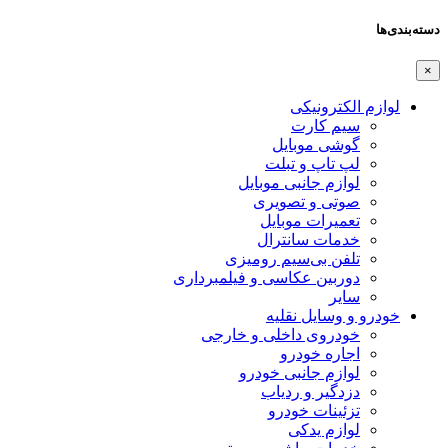
دسته‌بندی‌ها
×
لوازم الکترونیکی
سیم کارت
گوشی موبایل
لپ تاپ و تبلت
لوازم جانبی موبایل
صوتی و تصویری
تعمیرات موبایل
خدمات سانترال
تلفن بی‌سیم رومیزی
دوربین عکاسی و فیلمبرداری
سایر
خودرو و وسایل نقلیه
خودروی داخلی و خارجی
اجاره خودرو
لوازم جانبی خودرو
دزدگیر و ردیاب
تزئینات خودرو
لوازم یدکی