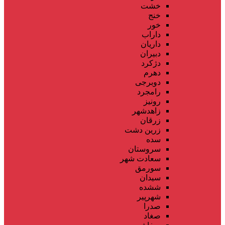
خشت
خنج
خور
داراب
داریان
دبیران
دژکرد
دهرم
دوبرجی
رامجرد
رونیز
زاهدشهر
زرقان
زرین دشت
سده
سروستان
سعادت شهر
سورمق
سیدان
ششده
شهرپیر
صدرا
صغاد