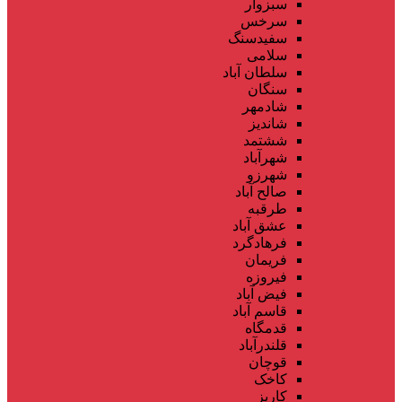
سبزوار
سرخس
سفیدسنگ
سلامی
سلطان آباد
سنگان
شادمهر
شاندیز
ششتمد
شهرآباد
شهرزو
صالح آباد
طرقبه
عشق آباد
فرهادگرد
فریمان
فیروزه
فیض آباد
قاسم آباد
قدمگاه
قلندرآباد
قوچان
کاخک
کاریز