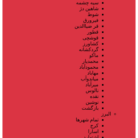
سیه چشمه
شاهین دژ
شوط
فیرورق
قر ضیاالدین
قطور
قوشچی
کشاورز
گردکشانه
ماکو
محمدیار
محمودآباد
مهاباد
میاندوآب
میرآباد
نالوس
نقده
نوشین
بازگشت
البرز
تمام شهر‌ها
کرج
اسارا
اشتهارد