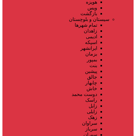
هویزه
ویس
بازگشت
سیستان و بلوچستان
تمام شهر‌ها
زاهدان
ادیمی
اسپکه
ایرانشهر
بزمان
بمپور
بنت
پیشین
جالق
چابهار
خاش
دوست محمد
راسک
زابل
زابلی
زهک
سراوان
سرباز
سوران