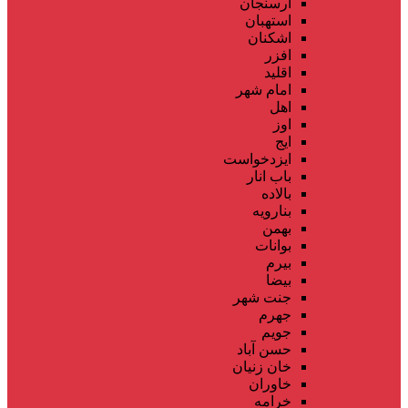
ارسنجان
استهبان
اشکنان
افزر
اقلید
امام شهر
اهل
اوز
ایج
ایزدخواست
باب انار
بالاده
بنارویه
بهمن
بوانات
بیرم
بیضا
جنت شهر
جهرم
جویم
حسن آباد
خان زنیان
خاوران
خرامه