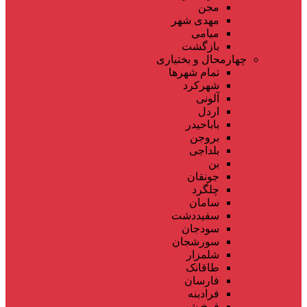
مجن
مهدی شهر
میامی
بازگشت
چهارمحال و بختیاری
تمام شهر‌ها
شهرکرد
آلونی
اردل
باباحیدر
بروجن
بلداجی
بن
جونقان
چلگرد
سامان
سفیددشت
سودجان
سورشجان
شلمزار
طاقانک
فارسان
فرادبنه
فرخ شهر