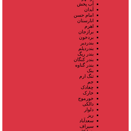
آب پخش
آبدان
امام حسن
انارستان
اهرم
برازجان
بردخون
بندردیر
بندردیلم
بندر ریگ
بندر کنگان
بندر گناوه
بنک
تنگ ارم
جم
چغادک
خارک
خورموج
دالکی
دلوار
ریز
سعدآباد
سیراف