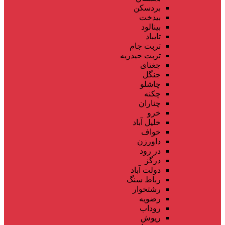
بردسکن
بیدخت
بینالود
تایباد
تربت جام
تربت حیدریه
جغتای
جنگل
چاشلو
چکنه
چناران
خرو
خلیل آباد
خواف
داورزن
در رود
درگز
دولت آباد
رباط سنگ
رشتخوار
رضویه
روداب
ریوش