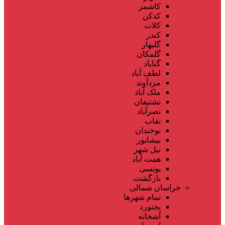
کاشمر
کدکن
کلات
کندر
گلبهار
گلمکان
گناباد
لطف آباد
مزدآوند
ملک آباد
نشتیفان
نصرآباد
نقاب
نوخندان
نیشابور
نیل شهر
همت آباد
یونسی
بازگشت
خراسان شمالی
تمام شهر‌ها
بجنورد
آشخانه