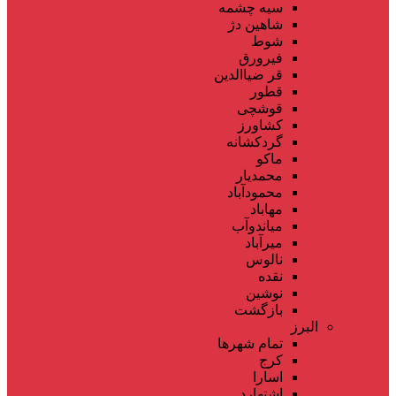
سیه چشمه
شاهین دژ
شوط
فیرورق
قر ضیاالدین
قطور
قوشچی
کشاورز
گردکشانه
ماکو
محمدیار
محمودآباد
مهاباد
میاندوآب
میرآباد
نالوس
نقده
نوشین
بازگشت
البرز
تمام شهر‌ها
کرج
اسارا
اشتهارد