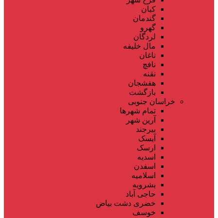
کیان
گندمان
گهرو
لردگان
مال خلیفه
ناغان
نافچ
نقنه
هفشجان
بازگشت
خراسان جنوبی
تمام شهر‌ها
آرین شهر
بیرجند
آیسک
ارسک
اسدیه
اسفدن
اسلامیه
بشرویه
حاجی آباد
خضری دشت بیاض
خوسف