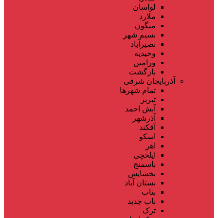
لواسان
ملارد
میگون
نسیم شهر
نصیرآباد
وحیدیه
ورامین
بازگشت
آذربایجان شرقی
تمام شهر‌ها
تبریز
آبش احمد
آذرشهر
آقکند
اسکو
اهر
ایلخچی
باسمنج
بخشایش
بستان آباد
بناب
ناب جدید
ترک