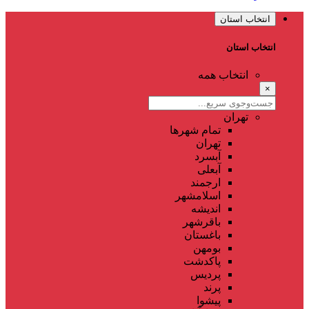
انتخاب استان
انتخاب استان
انتخاب همه
×
تهران
تمام شهر‌ها
تهران
آبسرد
آبعلی
ارجمند
اسلامشهر
اندیشه
باقرشهر
باغستان
بومهن
پاکدشت
پردیس
پرند
پیشوا