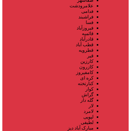
صفاشهر
علامرودشت
فدامی
فراشبند
فسا
فیروزآباد
قائمیه
قادرآباد
قطب آباد
قطرویه
قیر
کارزین
کازرون
کامفیروز
کره ای
کنارتخته
کوار
گراش
گله دار
لار
لامرد
لپویی
لطیفی
مبارک آباد دیز