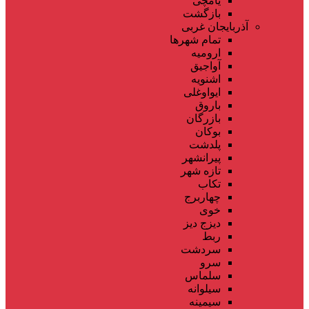
یامچی
بازگشت
آذربایجان غربی
تمام شهر‌ها
ارومیه
آواجیق
اشنویه
ایواوغلی
باروق
بازرگان
بوکان
پلدشت
پیرانشهر
تازه شهر
تکاب
چهاربرج
خوی
دیزج دیز
ربط
سردشت
سرو
سلماس
سیلوانه
سیمینه