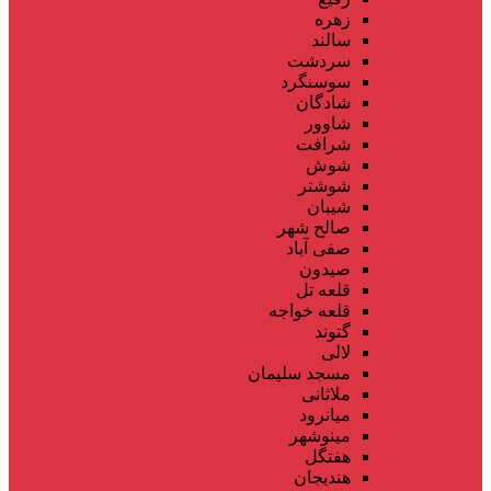
زهره
سالند
سردشت
سوسنگرد
شادگان
شاوور
شرافت
شوش
شوشتر
شیبان
صالح شهر
صفی آباد
صیدون
قلعه تل
قلعه خواجه
گتوند
لالی
مسجد سلیمان
ملاثانی
میانرود
مینوشهر
هفتگل
هندیجان