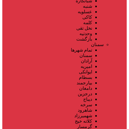
شبانکاره
شنبه
عسلویه
کاکی
کلمه
نخل تقی
وحدتیه
بازگشت
سمنان
تمام شهر‌ها
سمنان
آرادان
امیریه
ایوانکی
بسطام
بیارجمند
دامغان
درجزین
دیباج
سرخه
شاهرود
شهمیرزاد
کلاته خیج
گرمسار