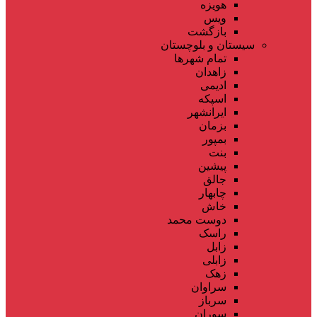
هویزه
ویس
بازگشت
سیستان و بلوچستان
تمام شهر‌ها
زاهدان
ادیمی
اسپکه
ایرانشهر
بزمان
بمپور
بنت
پیشین
جالق
چابهار
خاش
دوست محمد
راسک
زابل
زابلی
زهک
سراوان
سرباز
سوران