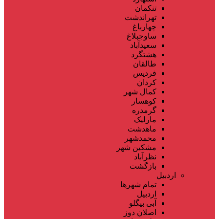
تنکمان
تهراندشت
چهارباغ
ساوجبلاغ
سعیدآباد
هشتگرد
طالقان
فردیس
کردان
کمال شهر
کوهسار
گرمدره
مارلیک
ماهدشت
محمدشهر
مشکین شهر
نظرآباد
بازگشت
اردبیل
تمام شهر‌ها
اردبیل
آبی بیگلو
اصلان دوز