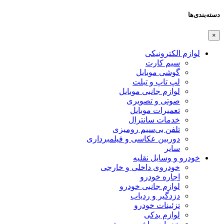
دسته‌بندی‌ها
×
لوازم الکترونیکی
سیم کارت
گوشی موبایل
لپ تاپ و تبلت
لوازم جانبی موبایل
صوتی و تصویری
تعمیرات موبایل
خدمات سانترال
تلفن بی‌سیم رومیزی
دوربین عکاسی و فیلمبرداری
سایر
خودرو و وسایل نقلیه
خودروی داخلی و خارجی
اجاره خودرو
لوازم جانبی خودرو
دزدگیر و ردیاب
تزئینات خودرو
لوازم یدکی