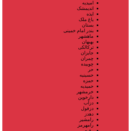
امیدیه
اندیمشک
ایذه
باغ ملک
بستان
بندر امام خمینی
ماهشهر
بهبهان
ترکالکی
جایزان
چمران
چوبیده
حر
حسینیه
حمزه
حمیدیه
خرمشهر
دارخوین
دزآب
دزفول
دهدز
رامشیر
رامهرمز
رفیع