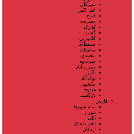
سیرکان
علی اکبر
فنوج
قصرقند
کنارک
گشت
گلمورتی
محمدآباد
محمدان
محمدی
میرجاوه
نصرت آباد
نگور
نوک آباد
نیکشهر
هیدوچ
بازگشت
فارس
تمام شهر‌ها
شیراز
آباده
آباده طشک
اردکان