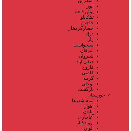
اسفراین
ایور
پیش قلعه
تیتکانلو
جاجرم
حصارگرمخان
درق
راز
سنخواست
شوقان
شیروان
صفی آباد
فاروج
قاضی
گرمه
لوجلی
بازگشت
خوزستان
تمام شهر‌ها
اهواز
آبادان
آغاجاری
اروندکنار
الوان