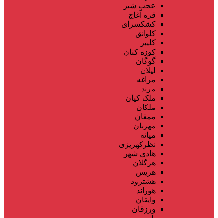
عجب شیر
قره آغاج
کشکسرای
کلوانق
کلیبر
کوزه کنان
گوگان
لیلان
مراغه
مرند
ملک کیان
ملکان
ممقان
مهربان
میانه
نظرکهریزی
هادی شهر
هرگلان
هریس
هشترود
هوراند
وایقان
ورزقان