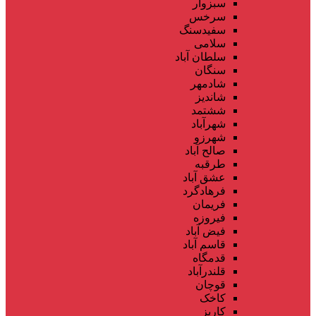
سبزوار
سرخس
سفیدسنگ
سلامی
سلطان آباد
سنگان
شادمهر
شاندیز
ششتمد
شهرآباد
شهرزو
صالح آباد
طرقبه
عشق آباد
فرهادگرد
فریمان
فیروزه
فیض آباد
قاسم آباد
قدمگاه
قلندرآباد
قوچان
کاخک
کاریز