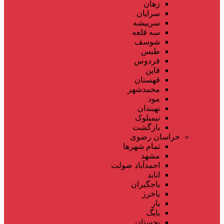
زهان
سرایان
سربیشه
سه قلعه
شوسف
طبس
فردوس
قاین
قهستان
محمدشهر
مود
نهبندان
نیمبلوک
بازگشت
خراسان رضوی
تمام شهر‌ها
مشهد
احمدآباد صولت
انابد
باجگیران
باخرز
بار
بایگ
بجستان