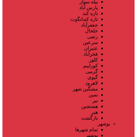
بیله سوار
پارس آباد
تازه کند
تازه کندانگوت
جعفرآباد
خلخال
رضی
سرعین
عنبران
فخرآباد
کلور
کوراییم
گرمی
گیوی
لاهرود
مشگین شهر
نمین
نیر
هشتجین
هیر
بازگشت
بوشهر
تمام شهر‌ها
بوشهر