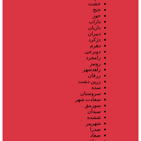
خشت
خنج
خور
داراب
داریان
دبیران
دژکرد
دهرم
دوبرجی
رامجرد
رونیز
زاهدشهر
زرقان
زرین دشت
سده
سروستان
سعادت شهر
سورمق
سیدان
ششده
شهرپیر
صدرا
صغاد