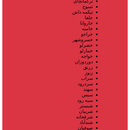
ترکمانچای
تسوج
تیکمه داش
جلفا
خاروانا
خامنه
خراجو
خسروشهر
خضرلو
خمارلو
خواجه
دوزدوزان
زرنق
زنوز
سراب
سردرود
سهند
سیس
سیه رود
شبستر
شربیان
شرفخانه
شندآباد
صوفیان