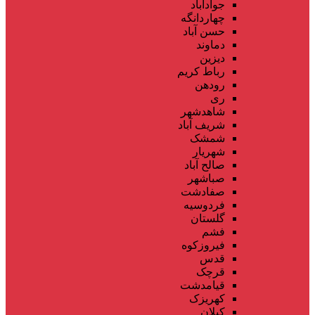
جوادآباد
چهاردانگه
حسن آباد
دماوند
دیزین
رباط کریم
رودهن
ری
شاهدشهر
شریف آباد
شمشک
شهریار
صالح آباد
صباشهر
صفادشت
فردوسیه
گلستان
فشم
فیروزکوه
قدس
قرچک
قیامدشت
کهریزک
کیلان