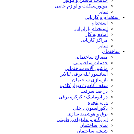
خدمات ماشین و موتور
موتورسیکلت و لوازم جانبی
سایر
استخدام و کاریابی
استخدام
استخدام بازاریاب
آماده به کار
مراکز کاریابی
سایر
ساختمان
مصالح ساختمانی
خدمات ساختمانی
ماشین آلات ساختمانی
آسانسور /پله برقی /بالابر
بازسازی ساختمان
سقف کاذب / دیوار کاذب
در ضد سرقت
در اتوماتیک / کرکره برقی
در و پنجره
دکوراسیون داخلی
برق و هوشمند سازی
ایزوگام و عایقهای رطوبتی
نمای ساختمان
شیشه ساختمان