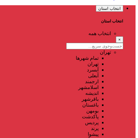
انتخاب استان
انتخاب استان
انتخاب همه
×
تهران
تمام شهر‌ها
تهران
آبسرد
آبعلی
ارجمند
اسلامشهر
اندیشه
باقرشهر
باغستان
بومهن
پاکدشت
پردیس
پرند
پیشوا