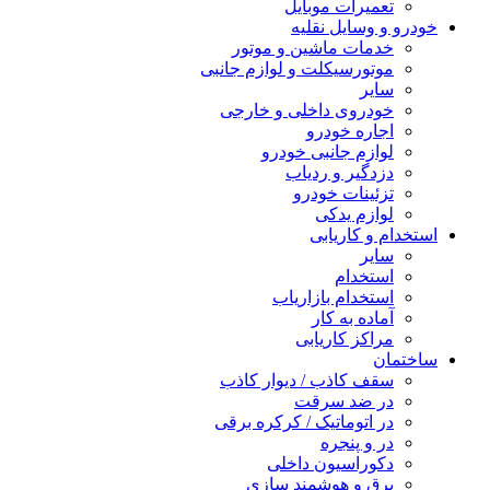
تعمیرات موبایل
خودرو و وسایل نقلیه
خدمات ماشین و موتور
موتورسیکلت و لوازم جانبی
سایر
خودروی داخلی و خارجی
اجاره خودرو
لوازم جانبی خودرو
دزدگیر و ردیاب
تزئینات خودرو
لوازم یدکی
استخدام و کاریابی
سایر
استخدام
استخدام بازاریاب
آماده به کار
مراکز کاریابی
ساختمان
سقف کاذب / دیوار کاذب
در ضد سرقت
در اتوماتیک / کرکره برقی
در و پنجره
دکوراسیون داخلی
برق و هوشمند سازی