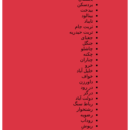
بردسکن
بیدخت
بینالود
تایباد
تربت جام
تربت حیدریه
جغتای
جنگل
چاشلو
چکنه
چناران
خرو
خلیل آباد
خواف
داورزن
در رود
درگز
دولت آباد
رباط سنگ
رشتخوار
رضویه
روداب
ریوش