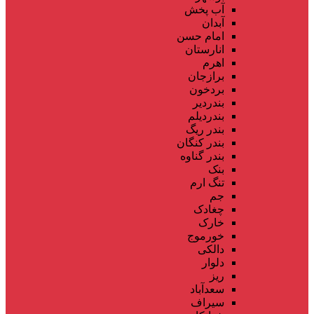
آب پخش
آبدان
امام حسن
انارستان
اهرم
برازجان
بردخون
بندردیر
بندردیلم
بندر ریگ
بندر کنگان
بندر گناوه
بنک
تنگ ارم
جم
چغادک
خارک
خورموج
دالکی
دلوار
ریز
سعدآباد
سیراف