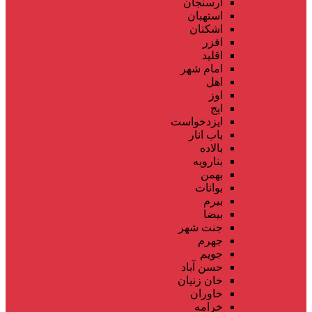
ارسنجان
استهبان
اشکنان
افزر
اقلید
امام شهر
اهل
اوز
ایج
ایزدخواست
باب انار
بالاده
بنارویه
بهمن
بوانات
بیرم
بیضا
جنت شهر
جهرم
جویم
حسن آباد
خان زنیان
خاوران
خرامه