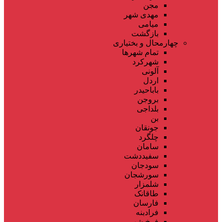
مجن
مهدی شهر
میامی
بازگشت
چهارمحال و بختیاری
تمام شهر‌ها
شهرکرد
آلونی
اردل
باباحیدر
بروجن
بلداجی
بن
جونقان
چلگرد
سامان
سفیددشت
سودجان
سورشجان
شلمزار
طاقانک
فارسان
فرادبنه
فرخ شهر