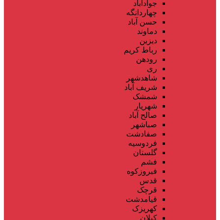
جوادآباد
چهاردانگه
حسن آباد
دماوند
دیزین
رباط کریم
رودهن
ری
شاهدشهر
شریف آباد
شمشک
شهریار
صالح آباد
صباشهر
صفادشت
فردوسیه
گلستان
فشم
فیروزکوه
قدس
قرچک
قیامدشت
کهریزک
کیلان