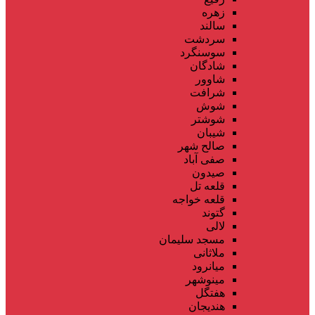
زهره
سالند
سردشت
سوسنگرد
شادگان
شاوور
شرافت
شوش
شوشتر
شیبان
صالح شهر
صفی آباد
صیدون
قلعه تل
قلعه خواجه
گتوند
لالی
مسجد سلیمان
ملاثانی
میانرود
مینوشهر
هفتگل
هندیجان