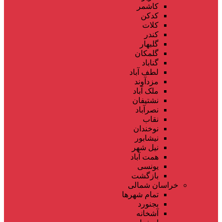
کاشمر
کدکن
کلات
کندر
گلبهار
گلمکان
گناباد
لطف آباد
مزدآوند
ملک آباد
نشتیفان
نصرآباد
نقاب
نوخندان
نیشابور
نیل شهر
همت آباد
یونسی
بازگشت
خراسان شمالی
تمام شهر‌ها
بجنورد
آشخانه