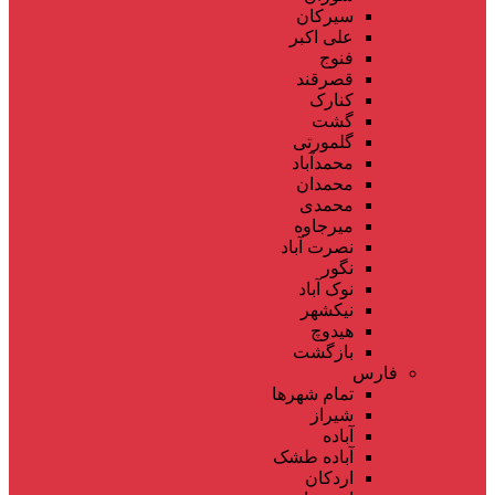
سیرکان
علی اکبر
فنوج
قصرقند
کنارک
گشت
گلمورتی
محمدآباد
محمدان
محمدی
میرجاوه
نصرت آباد
نگور
نوک آباد
نیکشهر
هیدوچ
بازگشت
فارس
تمام شهر‌ها
شیراز
آباده
آباده طشک
اردکان