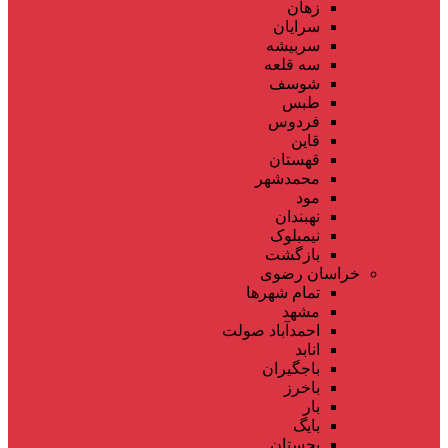
زهان
سرایان
سربیشه
سه قلعه
شوسف
طبس
فردوس
قاین
قهستان
محمدشهر
مود
نهبندان
نیمبلوک
بازگشت
خراسان رضوی
تمام شهر‌ها
مشهد
احمدآباد صولت
انابد
باجگیران
باخرز
بار
بایگ
بجستان