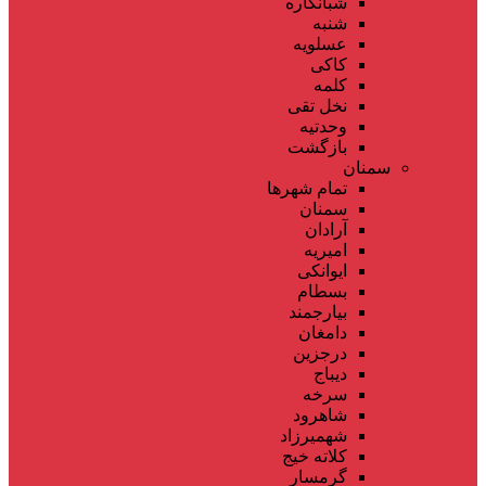
شبانکاره
شنبه
عسلویه
کاکی
کلمه
نخل تقی
وحدتیه
بازگشت
سمنان
تمام شهر‌ها
سمنان
آرادان
امیریه
ایوانکی
بسطام
بیارجمند
دامغان
درجزین
دیباج
سرخه
شاهرود
شهمیرزاد
کلاته خیج
گرمسار