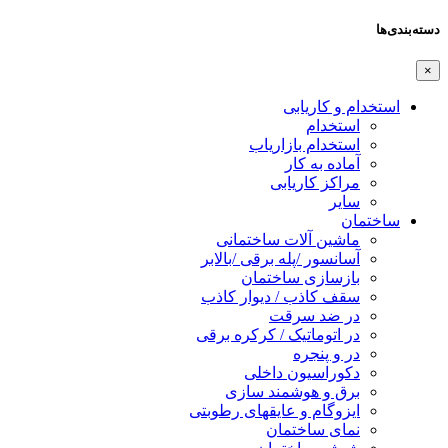
دسته‌بندی‌ها
×
استخدام و کاریابی
استخدام
استخدام بازاریاب
آماده به کار
مراکز کاریابی
سایر
ساختمان
ماشین آلات ساختمانی
آسانسور /پله برقی /بالابر
بازسازی ساختمان
سقف کاذب / دیوار کاذب
در ضد سرقت
در اتوماتیک / کرکره برقی
در و پنجره
دکوراسیون داخلی
برق و هوشمند سازی
ایزوگام و عایقهای رطوبتی
نمای ساختمان