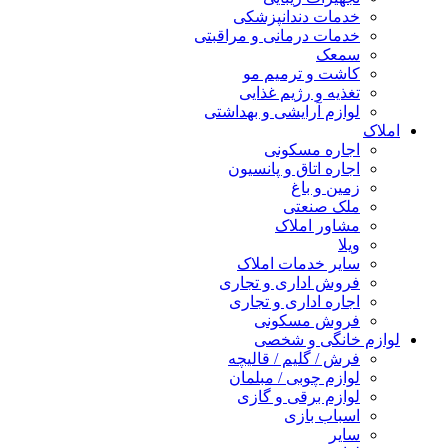
خدمات دندانپزشکی
خدمات درمانی و مراقبتی
سمعک
کاشت و ترمیم مو
تغذیه و رژیم غذایی
لوازم آرایشی و بهداشتی
املاک
اجاره مسکونی
اجاره اتاق و پانسیون
زمین و باغ
ملک صنعتی
مشاور املاک
ویلا
سایر خدمات املاک
فروش اداری و تجاری
اجاره اداری و تجاری
فروش مسکونی
لوازم خانگی و شخصی
فرش / گلیم / قالیچه
لوازم چوبی / مبلمان
لوازم برقی و گازی
اسباب بازی
سایر