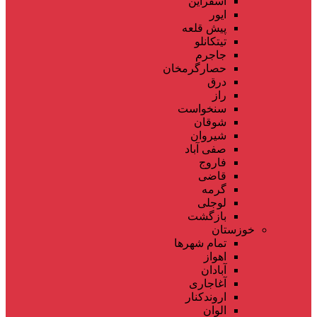
اسفراین
ایور
پیش قلعه
تیتکانلو
جاجرم
حصارگرمخان
درق
راز
سنخواست
شوقان
شیروان
صفی آباد
فاروج
قاضی
گرمه
لوجلی
بازگشت
خوزستان
تمام شهر‌ها
اهواز
آبادان
آغاجاری
اروندکنار
الوان