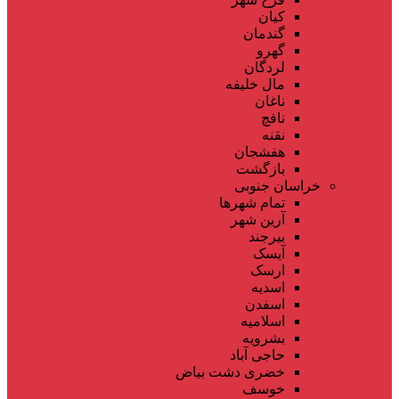
کیان
گندمان
گهرو
لردگان
مال خلیفه
ناغان
نافچ
نقنه
هفشجان
بازگشت
خراسان جنوبی
تمام شهر‌ها
آرین شهر
بیرجند
آیسک
ارسک
اسدیه
اسفدن
اسلامیه
بشرویه
حاجی آباد
خضری دشت بیاض
خوسف