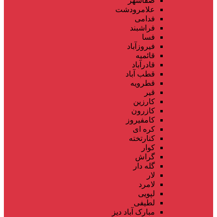
صفاشهر
علامرودشت
فدامی
فراشبند
فسا
فیروزآباد
قائمیه
قادرآباد
قطب آباد
قطرویه
قیر
کارزین
کازرون
کامفیروز
کره ای
کنارتخته
کوار
گراش
گله دار
لار
لامرد
لپویی
لطیفی
مبارک آباد دیز