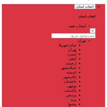
انتخاب استان
انتخاب استان
انتخاب همه
×
تهران
تمام شهر‌ها
تهران
آبسرد
آبعلی
ارجمند
اسلامشهر
اندیشه
باقرشهر
باغستان
بومهن
پاکدشت
پردیس
پرند
پیشوا