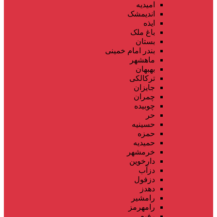
امیدیه
اندیمشک
ایذه
باغ ملک
بستان
بندر امام خمینی
ماهشهر
بهبهان
ترکالکی
جایزان
چمران
چوبیده
حر
حسینیه
حمزه
حمیدیه
خرمشهر
دارخوین
دزآب
دزفول
دهدز
رامشیر
رامهرمز
رفیع