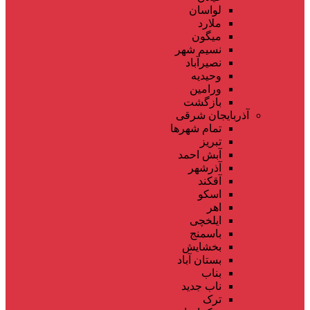
لواسان
ملارد
میگون
نسیم شهر
نصیرآباد
وحیدیه
ورامین
بازگشت
آذربایجان شرقی
تمام شهر‌ها
تبریز
آبش احمد
آذرشهر
آقکند
اسکو
اهر
ایلخچی
باسمنج
بخشایش
بستان آباد
بناب
ناب جدید
ترک