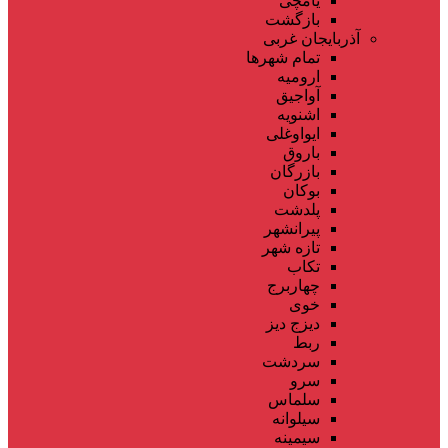
یامچی
بازگشت
آذربایجان غربی
تمام شهر‌ها
ارومیه
آواجیق
اشنویه
ایواوغلی
باروق
بازرگان
بوکان
پلدشت
پیرانشهر
تازه شهر
تکاب
چهاربرج
خوی
دیزج دیز
ربط
سردشت
سرو
سلماس
سیلوانه
سیمینه