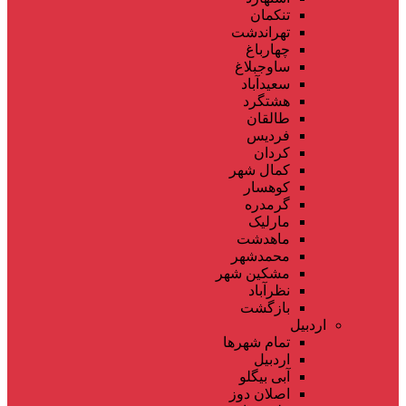
تنکمان
تهراندشت
چهارباغ
ساوجبلاغ
سعیدآباد
هشتگرد
طالقان
فردیس
کردان
کمال شهر
کوهسار
گرمدره
مارلیک
ماهدشت
محمدشهر
مشکین شهر
نظرآباد
بازگشت
اردبیل
تمام شهر‌ها
اردبیل
آبی بیگلو
اصلان دوز