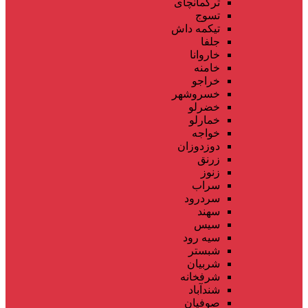
ترکمانچای
تسوج
تیکمه داش
جلفا
خاروانا
خامنه
خراجو
خسروشهر
خضرلو
خمارلو
خواجه
دوزدوزان
زرنق
زنوز
سراب
سردرود
سهند
سیس
سیه رود
شبستر
شربیان
شرفخانه
شندآباد
صوفیان