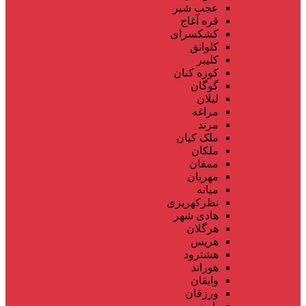
عجب شیر
قره آغاج
کشکسرای
کلوانق
کلیبر
کوزه کنان
گوگان
لیلان
مراغه
مرند
ملک کیان
ملکان
ممقان
مهربان
میانه
نظرکهریزی
هادی شهر
هرگلان
هریس
هشترود
هوراند
وایقان
ورزقان