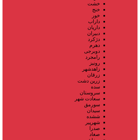
خشت
خنج
خور
داراب
داریان
دبیران
دژکرد
دهرم
دوبرجی
رامجرد
رونیز
زاهدشهر
زرقان
زرین دشت
سده
سروستان
سعادت شهر
سورمق
سیدان
ششده
شهرپیر
صدرا
صغاد