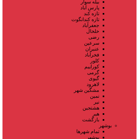
بیله سوار
پارس آباد
تازه کند
تازه کندانگوت
جعفرآباد
خلخال
رضی
سرعین
عنبران
فخرآباد
کلور
کوراییم
گرمی
گیوی
لاهرود
مشگین شهر
نمین
نیر
هشتجین
هیر
بازگشت
بوشهر
تمام شهر‌ها
بوشهر