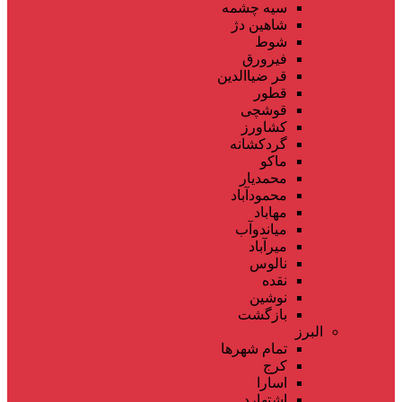
سیه چشمه
شاهین دژ
شوط
فیرورق
قر ضیاالدین
قطور
قوشچی
کشاورز
گردکشانه
ماکو
محمدیار
محمودآباد
مهاباد
میاندوآب
میرآباد
نالوس
نقده
نوشین
بازگشت
البرز
تمام شهر‌ها
کرج
اسارا
اشتهارد