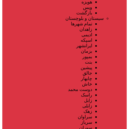
هویزه
ویس
بازگشت
سیستان و بلوچستان
تمام شهر‌ها
زاهدان
ادیمی
اسپکه
ایرانشهر
بزمان
بمپور
بنت
پیشین
جالق
چابهار
خاش
دوست محمد
راسک
زابل
زابلی
زهک
سراوان
سرباز
سوران