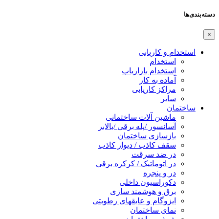
دسته‌بندی‌ها
×
استخدام و کاریابی
استخدام
استخدام بازاریاب
آماده به کار
مراکز کاریابی
سایر
ساختمان
ماشین آلات ساختمانی
آسانسور /پله برقی /بالابر
بازسازی ساختمان
سقف کاذب / دیوار کاذب
در ضد سرقت
در اتوماتیک / کرکره برقی
در و پنجره
دکوراسیون داخلی
برق و هوشمند سازی
ایزوگام و عایقهای رطوبتی
نمای ساختمان