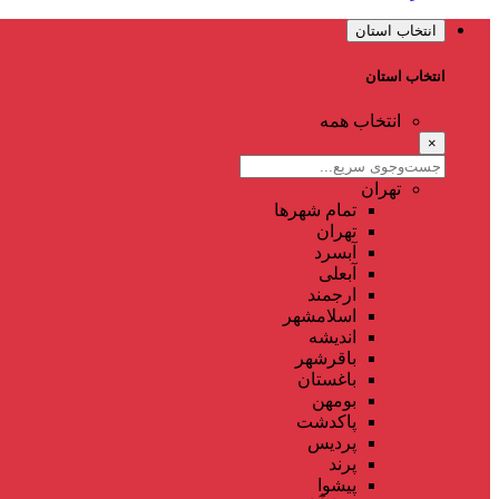
انتخاب استان
انتخاب استان
انتخاب همه
×
تهران
تمام شهر‌ها
تهران
آبسرد
آبعلی
ارجمند
اسلامشهر
اندیشه
باقرشهر
باغستان
بومهن
پاکدشت
پردیس
پرند
پیشوا