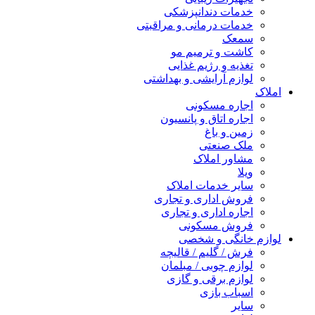
خدمات دندانپزشکی
خدمات درمانی و مراقبتی
سمعک
کاشت و ترمیم مو
تغذیه و رژیم غذایی
لوازم آرایشی و بهداشتی
املاک
اجاره مسکونی
اجاره اتاق و پانسیون
زمین و باغ
ملک صنعتی
مشاور املاک
ویلا
سایر خدمات املاک
فروش اداری و تجاری
اجاره اداری و تجاری
فروش مسکونی
لوازم خانگی و شخصی
فرش / گلیم / قالیچه
لوازم چوبی / مبلمان
لوازم برقی و گازی
اسباب بازی
سایر